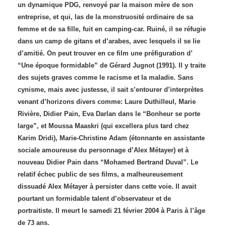
un dynamique PDG, renvoyé par la maison mère de son
entreprise, et qui, las de la monstruosité ordinaire de sa
femme et de sa fille, fuit en camping-car. Ruiné, il se réfugie
dans un camp de gitans et d’arabes, avec lesquels il se lie
d’amitié. On peut trouver en ce film une préfiguration d’
“Une époque formidable” de Gérard Jugnot (1991). Il y traite
des sujets graves comme le racisme et la maladie. Sans
cynisme, mais avec justesse, il sait s’entourer d’interprètes
venant d’horizons divers comme: Laure Duthilleul, Marie
Rivière, Didier Pain, Eva Darlan dans le “Bonheur se porte
large”, et Moussa Maaskri (qui excellera plus tard chez
Karim Dridi), Marie-Christine Adam (étonnante en assistante
sociale amoureuse du personnage d’Alex Métayer) et à
nouveau Didier Pain dans “Mohamed Bertrand Duval”. Le
relatif échec public de ses films, a malheureusement
dissuadé Alex Métayer à persister dans cette voie. Il avait
pourtant un formidable talent d’observateur et de
portraitiste. Il meurt le samedi 21 février 2004 à Paris à l’âge
de 73 ans.