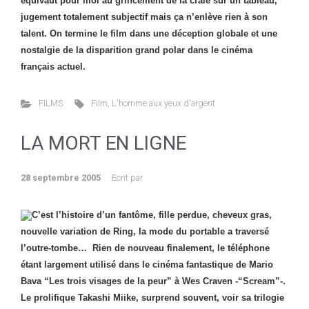
équivaut pour moi au grincement de la craie sur un tableau,
jugement totalement subjectif mais ça n’enlève rien à son
talent. On termine le film dans une déception globale et une
nostalgie de la disparition grand polar dans le cinéma
français actuel.
FILMS
Film
,
L'homme aux yeux d'argent
LA MORT EN LIGNE
28 septembre 2005
Ecrit par
C’est l’histoire d’un fantôme, fille perdue, cheveux gras,
nouvelle variation de Ring, la mode du portable a traversé
l’outre-tombe… Rien de nouveau finalement, le téléphone
étant largement utilisé dans le cinéma fantastique de Mario
Bava “Les trois visages de la peur” à Wes Craven -“Scream”-.
Le prolifique Takashi Miike, surprend souvent, voir sa trilogie