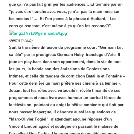
que ça n’a pas fait grimper les audiences… Et termine par un
“je vais être franche avec vous, je n’ai pas la main mise sur
les médias !”…. Et l’on pense à la phrase d’Audiard, “Les
cons ça ose tout, c’est même à ça qu’on les reconnaît”.
Germain Huby
Suit la troisième diffusion du programme court “Germain fait
sa télé” par le prodigieux Germain Huby, transfuge d’Arte. Il
joue en play-back dans son appartement, dans la vie de tout
les jours, la bande son des émissions de Confessions
intimes, et celle du tandem de cornichon Bataille et Fontaine –
Pour cette dernière un mari préfère ses chiens à sa femme -.
Jouant tout les rôles avec virtuosité il révèle l’inanité de ces
programmes et nous livre avec humour un portrait féroce de
la télévision, pointant du doigt la bêtise ambiante qui finit par
nous passer inaperçue, il dénonce aussi les questions de
“Marc-Olivier Fogiel”, n’attendant aucune réponse d’un
Vincent Lindon agacé et souligne en passant le malaise de
l’excellent Guy Carlier. Un programme de qualité qui nous