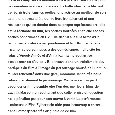
vie et la critiquant de manière rude – scène d’anthologie pour
ce comédien si souvent décrié -.
La belle idée de ce film est
de réunir trois femmes réelles, une actrice au meilleur de son
talent, une romancière qui se livre frontalement et une
réalisatrice qui se dérobe dans sa propre représentation– elle
est la récitante du film, les scènes tournées chez elle est ses
scènes sont filmées en DV. Elle définit aussi la force d’un
témoignage, celui de sa grand-mère et la difficulté de faire
incarner ce personnages à des comédiennes – elle cite les
refus d’Anouk Aimée et d’Anna Karina, ne voulant se
positionner en aïeules -. Elle trouve donc un troisième biais,
parti-pris du film à l’image du personnage amusé de Ludmila
Mikaël rencontré dans une gare, mondaine landa très belle
refusant également le personnage. Même si ce film peut
déconcerter il me semble être l’un des meilleurs films de
Laetitia Masson, en souhaitant que cette remise en question
ne la pénalise pas pour son œuvre à venir. La performance
lumineuse d’Elsa Zylberstein aide pour beaucoup à entrer
dans l’atmosphère très originale de ce film.