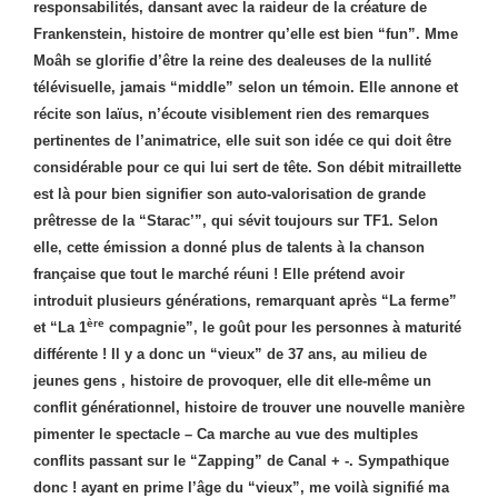
responsabilités, dansant avec la raideur de la créature de
Frankenstein, histoire de montrer qu’elle est bien “fun”. Mme
Moâh se glorifie d’être la reine des dealeuses de la nullité
télévisuelle, jamais “middle” selon un témoin. Elle annone et
récite son laïus, n’écoute visiblement rien des remarques
pertinentes de l’animatrice, elle suit son idée ce qui doit être
considérable pour ce qui lui sert de tête. Son débit mitraillette
est là pour bien signifier son auto-valorisation de grande
prêtresse de la “Starac’”, qui sévit toujours sur TF1. Selon
elle, cette émission a donné plus de talents à la chanson
française que tout le marché réuni ! Elle prétend avoir
introduit plusieurs générations, remarquant après “La ferme”
ère
et “La 1
compagnie”, le goût pour les personnes à maturité
différente ! Il y a donc un “vieux” de 37 ans, au milieu de
jeunes gens , histoire de provoquer, elle dit elle-même un
conflit générationnel, histoire de trouver une nouvelle manière
pimenter le spectacle – Ca marche au vue des multiples
conflits passant sur le “Zapping” de Canal + -. Sympathique
donc ! ayant en prime l’âge du “vieux”, me voilà signifié ma