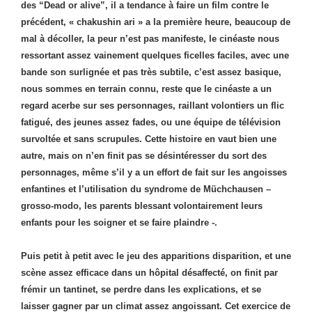
des “Dead or alive”, il a tendance à faire un film contre le
précédent, « chakushin ari » a la première heure, beaucoup de
mal à décoller, la peur n’est pas manifeste, le cinéaste nous
ressortant assez vainement quelques ficelles faciles, avec une
bande son surlignée et pas très subtile, c’est assez basique,
nous sommes en terrain connu, reste que le cinéaste a un
regard acerbe sur ses personnages, raillant volontiers un flic
fatigué, des jeunes assez fades, ou une équipe de télévision
survoltée et sans scrupules. Cette histoire en vaut bien une
autre, mais on n’en finit pas se désintéresser du sort des
personnages, même s’il y a un effort de fait sur les angoisses
enfantines et l’utilisation du syndrome de Müchchausen –
grosso-modo, les parents blessant volontairement leurs
enfants pour les soigner et se faire plaindre -.
Puis petit à petit avec le jeu des apparitions disparition, et une
scène assez efficace dans un hôpital désaffecté, on finit par
frémir un tantinet, se perdre dans les explications, et se
laisser gagner par un climat assez angoissant. Cet exercice de