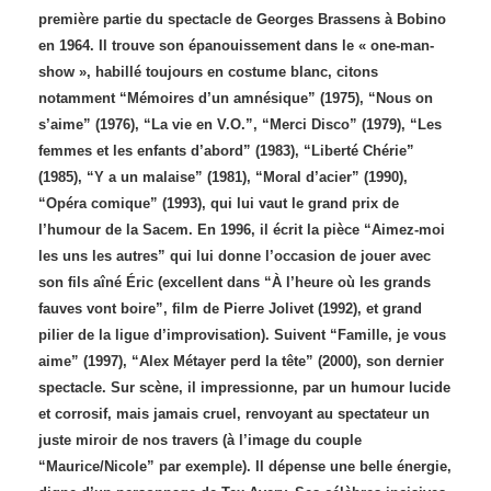
première partie du spectacle de Georges Brassens à Bobino
en 1964. Il trouve son épanouissement dans le « one-man-
show », habillé toujours en costume blanc, citons
notamment “Mémoires d’un amnésique” (1975), “Nous on
s’aime” (1976), “La vie en V.O.”, “Merci Disco” (1979), “Les
femmes et les enfants d’abord” (1983), “Liberté Chérie”
(1985), “Y a un malaise” (1981), “Moral d’acier” (1990),
“Opéra comique” (1993), qui lui vaut le grand prix de
l’humour de la Sacem. En 1996, il écrit la pièce “Aimez-moi
les uns les autres” qui lui donne l’occasion de jouer avec
son fils aîné Éric (excellent dans “À l’heure où les grands
fauves vont boire”, film de Pierre Jolivet (1992), et grand
pilier de la ligue d’improvisation). Suivent “Famille, je vous
aime” (1997), “Alex Métayer perd la tête” (2000), son dernier
spectacle. Sur scène, il impressionne, par un humour lucide
et corrosif, mais jamais cruel, renvoyant au spectateur un
juste miroir de nos travers (à l’image du couple
“Maurice/Nicole” par exemple). Il dépense une belle énergie,