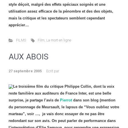
style déçoit, malgré des effets spéciaux soignès et une
utilisation assez efficace de la pénombre et des des objets,
mais la critique et les spectateurs semblent cependant
apprécier…
FILMS
Film
,
La mort en ligne
AUX ABOIS
27 septembre 2005
Ecrit par
Le troisième film du critique Philippe Collin, dont la voix
reste familière aux auditeurs de France Inter, est une belle
surprise, je partage l’avis de
Pierrot
dans son blog (mention
du personnage de Meursault, le lapsus de “Vous oubliez votre
marteau”, voir …, je vais donc essayer de ne pas être
redondant sur son avis. On peut parler de performance dans
l’interprétation d’Elie Semoun, pour reprendre une expression