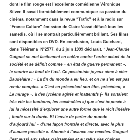
dont le film rouge est l’excellente comédienne Véronique
Silver. Il savait formidablement communiquer sa passion du
cinéma, notamment dans la revue “Trafic” et à la radio sur
“France Culture” émission de Claire Vassé diffusé tous les
samedis, où il se montrait particulièrement brillant. Ses films
sont disponibles en DVD. En conclusion,
Louis Guichard,
dans Télérama
N°2577, du 2 juin 1999 déclarait. “
Jean-Claude
Guiguet se met facilement en colère contre l’ordre actuel de la
société et se définit comme « en état de guerre permanent »,
le sourire au fond de l’œil. Ce pessimiste joyeux aime à citer
Baudelaire : « La fin du monde a eu lieu, et on ne s’en est pas
rendu compte». « C’est en présentant son film, précédent, «
Le mirage », à des lycéens agités et inattentifs (« Ils sortaient
très vite les bonbons, les cacahuètes ») que s’est imposée à
lui la nécessité d’explorer une autre forme que le récit linéaire
, fondé sur la durée. Et l’envie de parler du monde
d’aujourd’hui « d’une façon frontale et directe, avec le plus
d’audace possible ». Abonné à l’avance sur recettes. Guiguet
l’est aussi aux salles clairsemées et au refus des chaînes,