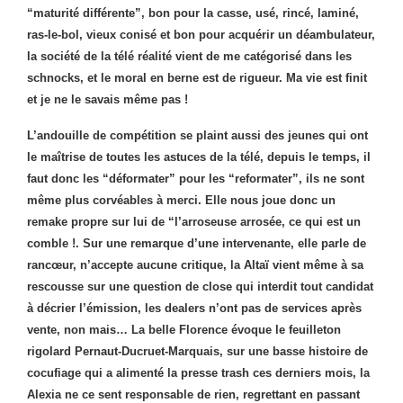
“maturité différente”, bon pour la casse, usé, rincé, laminé,
ras-le-bol, vieux conisé et bon pour acquérir un déambulateur,
la société de la télé réalité vient de me catégorisé dans les
schnocks, et le moral en berne est de rigueur. Ma vie est finit
et je ne le savais même pas !
L’andouille de compétition se plaint aussi des jeunes qui ont
le maîtrise de toutes les astuces de la télé, depuis le temps, il
faut donc les “déformater” pour les “reformater”, ils ne sont
même plus corvéables à merci. Elle nous joue donc un
remake propre sur lui de “l’arroseuse arrosée, ce qui est un
comble !. Sur une remarque d’une intervenante, elle parle de
rancœur, n’accepte aucune critique, la Altaï vient même à sa
rescousse sur une question de close qui interdit tout candidat
à décrier l’émission, les dealers n’ont pas de services après
vente, non mais… La belle Florence évoque le feuilleton
rigolard Pernaut-Ducruet-Marquais, sur une basse histoire de
cocufiage qui a alimenté la presse trash ces derniers mois, la
Alexia ne ce sent responsable de rien, regrettant en passant