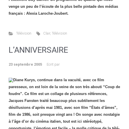
venge un peu de l’écoute de la plus belle pintade des médias
français : Alexia Laroche-Joubert.
Télévision
Clair
,
Télévision
L’ANNIVERSAIRE
23 septembre 2005
Ecrit par
Diane Kurys, continue dans la vacuité, avec ce film
paresseux, on est loin de la veine de son très abouti “Coup de
foudre”. Ce film est un collage de plusieurs références,
Jacques Fansten traité beaucoup plus subtilement les
désillusions d’après mai 1981, avec son film “États d’âmes”,
film de 1986, soit presque vingt ans ! On songe avec nostalgie
à l’âge d’or du cinéma italien, tout est ici stéréotypé,
opportuniste, l’émotion est facile – la molle critique de la télé-