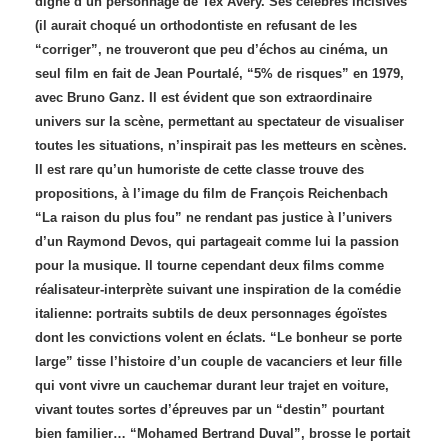
digne d’un personnage de Tex Avery. Ses célèbres incisives
(il aurait choqué un orthodontiste en refusant de les
“corriger”, ne trouveront que peu d’échos au cinéma, un
seul film en fait de Jean Pourtalé, “5% de risques” en 1979,
avec Bruno Ganz. Il est évident que son extraordinaire
univers sur la scène, permettant au spectateur de visualiser
toutes les situations, n’inspirait pas les metteurs en scènes.
Il est rare qu’un humoriste de cette classe trouve des
propositions, à l’image du film de François Reichenbach
“La raison du plus fou” ne rendant pas justice à l’univers
d’un Raymond Devos, qui partageait comme lui la passion
pour la musique. Il tourne cependant deux films comme
réalisateur-interprète suivant une inspiration de la comédie
italienne: portraits subtils de deux personnages égoïstes
dont les convictions volent en éclats. “Le bonheur se porte
large” tisse l’histoire d’un couple de vacanciers et leur fille
qui vont vivre un cauchemar durant leur trajet en voiture,
vivant toutes sortes d’épreuves par un “destin” pourtant
bien familier… “Mohamed Bertrand Duval”, brosse le portait