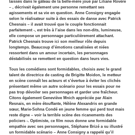
laissés dans le gâteau de la belle-mère joué par Liliane Rovère
– , décrivait également une personne remettant ses
agissements et sa vie en question. Anne Consigny engagée
selon le réalisateur suite à des essais de danse avec Patrick
Chesnais – il avait trouvé que le couple fonctionnait
parfaitement -, est très à l’aise dans les non-dits, lumineuse,
elle compose un personnage particulièrement attachant.
Patrick Chesnais trouve ici son meilleur rôle depuis
longtemps. Beaucoup d’émotions canalisées et niées
ressortent dans un amour incertain, les personnages
déstabilisés se remettent en question dans leurs vies.
Tous les comédiens sont formidables, choisis avec le grand
talent de directrice de casting de Brigitte Moidon, le metteur
en scène connaît les acteurs et s’évertue à éviter les clichés
présentant même un autre scénario pour les essais pour ne
pas trop dévoiler ses personnages et garder une fraîcheur.
Citons également Geneviève Mnich appréciée par Alain
Resnais, en mère étouffante, Hélène Alexandris en grande
sœur,
Marie-Sohna Condé en jeune femme qui perd tout mais
reste digne – voir la terrible scène des ricanements des
policiers -. Optimiste, ce film nous donne une formidable
empathie avec ses personnages, Stéphane Brizé a su illustré
un formidable scénario – Anne Consigny a rappelé qu’il