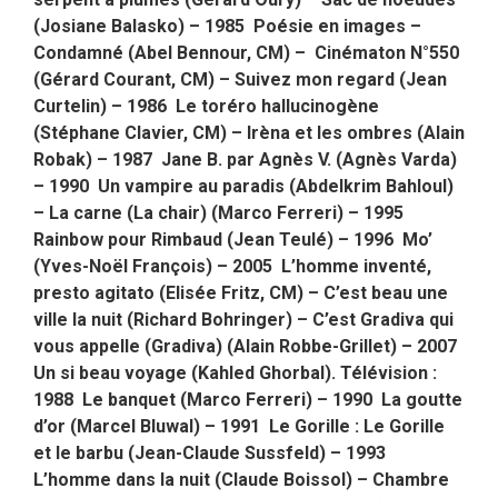
(Josiane Balasko) – 1985 Poésie en images –
Condamné (Abel Bennour, CM) – Cinématon N°550
(Gérard Courant, CM) – Suivez mon regard (Jean
Curtelin) – 1986 Le toréro hallucinogène
(Stéphane Clavier, CM) – Irèna et les ombres (Alain
Robak) – 1987 Jane B. par Agnès V. (Agnès Varda)
– 1990 Un vampire au paradis (Abdelkrim Bahloul)
– La carne (La chair) (Marco Ferreri) – 1995
Rainbow pour Rimbaud (Jean Teulé) – 1996 Mo’
(Yves-Noël François) – 2005 L’homme inventé,
presto agitato (Elisée Fritz, CM) – C’est beau une
ville la nuit (Richard Bohringer) – C’est Gradiva qui
vous appelle (Gradiva) (Alain Robbe-Grillet) – 2007
Un si beau voyage (Kahled Ghorbal). Télévision :
1988 Le banquet (Marco Ferreri) – 1990 La goutte
d’or (Marcel Bluwal) – 1991 Le Gorille : Le Gorille
et le barbu (Jean-Claude Sussfeld) – 1993
L’homme dans la nuit (Claude Boissol) – Chambre