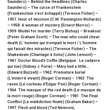
Saunders) –
Behind the Headlines (Charles
Saunders) –
The curse of Frankenstein
(Frankenstein s’est échappé) (Terence Fisher) –
1957
Hour of decision (C.M. Pennington-Richards)
– 1958
A woman of mystery (Ernest Morris) –
1959 Model for murder (Terry Bishop) – Breakout
(Peter Graham Scott) –
The man who could cheat
death
(L’ homme qui trompait la mort / L’homme
qui faisait des miracles) (Terence Fisher) –
The
Shakedown (Chantage à Soho) (John Lemont) –
1961 Doctor Blood’s Coffin (Belgique : Le cadavre
qui tue) (Sidney J. Furie) –
Mary had a little…
(Edward Buzzell) –
1962
Premature burial
(L’enterré vivant) (Roger Corman)
–
1963
The
raven (Le corbeau d’Edgar Poe) (Roger Corman) –
1964
The masque of the red death (Le masque de
la mort rouge) (Roger Corman) –
1981
The Final
Conflict (La malédiction finale) (Graham Baker) –
1997 Flesh and blood (Ted Newsom,