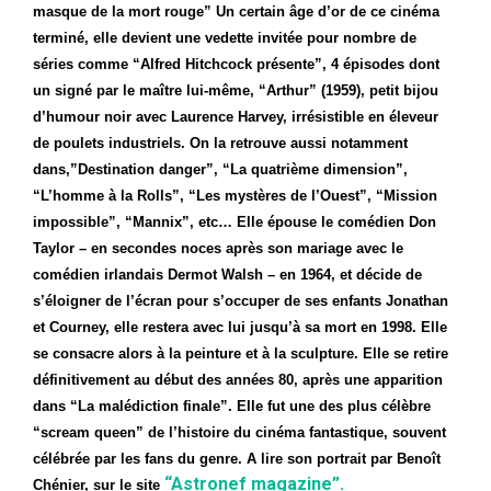
masque de la mort rouge” Un certain âge d’or de ce cinéma
terminé, elle devient une vedette invitée pour nombre de
séries comme “Alfred Hitchcock présente”, 4 épisodes dont
un signé par le maître lui-même, “Arthur” (1959), petit bijou
d’humour noir avec Laurence Harvey, irrésistible en éleveur
de poulets industriels. On la retrouve aussi notamment
dans,”Destination danger”, “La quatrième dimension”,
“L’homme à la Rolls”, “Les mystères de l’Ouest”, “Mission
impossible”, “Mannix”, etc… Elle épouse le comédien Don
Taylor – en secondes noces après son mariage avec le
comédien irlandais Dermot Walsh – en 1964, et décide de
s’éloigner de l’écran pour s’occuper de ses enfants Jonathan
et Courney, elle restera avec lui jusqu’à sa mort en 1998. Elle
se consacre alors à la peinture et à la sculpture. Elle se retire
définitivement au début des années 80, après une apparition
dans “La malédiction finale”. Elle fut une des plus célèbre
“scream queen” de l’histoire du cinéma fantastique, souvent
célébrée par les fans du genre. A lire son portrait par Benoît
“Astronef magazine”.
Chénier, sur le site