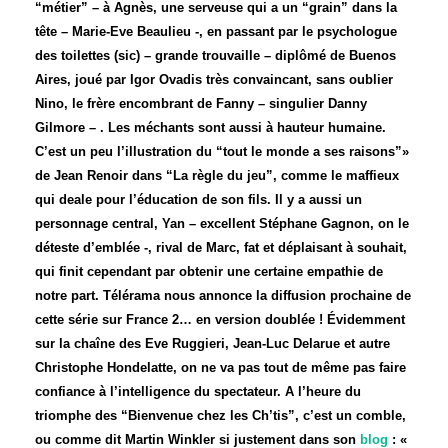
“métier” – à Agnès, une serveuse qui a un “grain” dans la
tête – Marie-Eve Beaulieu -, en passant par le psychologue
des toilettes (sic) – grande trouvaille – diplômé de Buenos
Aires, joué par Igor Ovadis très convaincant, sans oublier
Nino, le frère encombrant de Fanny – singulier Danny
Gilmore – . Les méchants sont aussi à hauteur humaine.
C’est un peu l’illustration du “tout le monde a ses raisons”»
de Jean Renoir dans “La règle du jeu”, comme le maffieux
qui deale pour l’éducation de son fils. Il y a aussi un
personnage central,
Yan – excellent Stéphane Gagnon, on le
déteste d’emblée -, rival de Marc, fat et déplaisant à souhait,
qui finit cependant par obtenir une certaine empathie de
notre part. Télérama nous annonce la diffusion prochaine de
cette série sur France 2… en version doublée ! Évidemment
sur la chaîne des Eve Ruggieri, Jean-Luc Delarue et autre
Christophe Hondelatte, on ne va pas tout de même pas faire
confiance à l’intelligence du spectateur. A l’heure du
triomphe des “Bienvenue chez les Ch’tis”, c’est un comble,
ou comme dit Martin Winkler si justement dans son
blog
: «