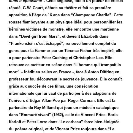
films d’épouvante”.
Cette anglaise, fille d’un joueur de cricket
réputé, G.W. Court, débute au théâtre et fait sa première
apparition à l’âge de 16 ans dans “Champagne Charlie”. Cette
rousse flamboyante a un physique idéal pour personnifier les
héroïnes victimes de monstre, elle rencontre une martienne
dans “Devil girl from Mars”, et devient Elizabeth dans
“Frankenstein s’est échappé”, renouvellement complet du
genre pour la Hammer par un Terence Fisher très inspiré, elle
a pour partenaire Peter Cushing et Christopher Lee. Elle
retrouve ce metteur en scène dans “L’homme qui trompait la
mort” – inédit en salles en France -, face à Anton Diffring en
professeur fou découvrant le secret de jouvence. Elle connaît
grâce aux succès de ces films, une consécration
internationale qui lui vaut de participer à des adaptions de
l’univers d’Edgar Allan Poe par Roger Corman. Elle est la
partenaire de Ray Milland qui joue un médecin cataleptique
dans “Emmuré vivant” (1962), celle de Vincent Price, Boris
Karloff et Peter Lorre dans “Le corbeau” farce bien éloignée
du poème original, et de Vincent Price toujours dans “Le