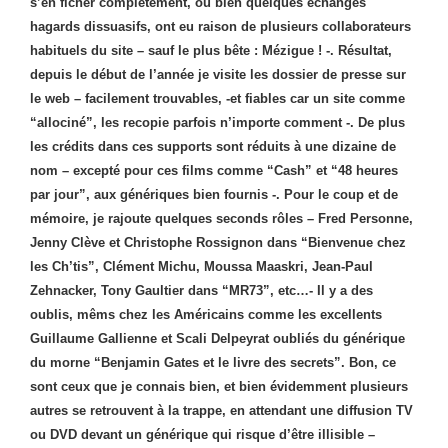
s’en ficher complètement, ou bien quelques échanges
hagards dissuasifs, ont eu raison de plusieurs collaborateurs
habituels du site – sauf le plus bête : Mézigue ! -. Résultat,
depuis le début de l’année je visite les dossier de presse sur
le web – facilement trouvables, -et fiables car un site comme
“allociné”, les recopie parfois n’importe comment -. De plus
les crédits dans ces supports sont réduits à une dizaine de
nom – excepté pour ces films comme “Cash” et “48 heures
par jour”, aux génériques bien fournis -. Pour le coup et de
mémoire, je rajoute quelques seconds rôles – Fred Personne,
Jenny Clève et Christophe Rossignon dans “Bienvenue chez
les Ch’tis”, Clément Michu, Moussa Maaskri, Jean-Paul
Zehnacker, Tony Gaultier dans “MR73”, etc…- Il y a des
oublis, mêms chez les Américains comme les excellents
Guillaume Gallienne et Scali Delpeyrat oubliés du générique
du morne “Benjamin Gates et le livre des secrets”. Bon, ce
sont ceux que je connais bien, et bien évidemment plusieurs
autres se retrouvent à la trappe, en attendant une diffusion TV
ou DVD devant un générique qui risque d’être illisible –