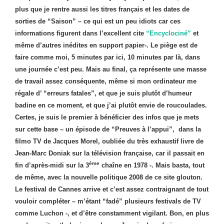
plus que je rentre aussi les titres français et les dates de
sorties de “Saison” – ce qui est un peu idiots car ces
informations figurent dans l’excellent cite
“Encyclociné”
et
même d’autres inédites en support papier-. Le piège est de
faire comme moi, 5 minutes par ici, 10 minutes par là, dans
une journée c’est peu. Mais au final, ça représente une masse
de travail assez conséquente, même si mon ordinateur me
régale d’ “erreurs fatales”, et que je suis plutôt d’humeur
badine en ce moment, et que j’ai plutôt envie de roucoulades.
Certes, je suis le premier à bénéficier des infos que je mets
sur cette base – un épisode de “Preuves à l’appui”,
dans la
filmo TV de Jacques Morel, oubliée du très exhaustif livre de
Jean-Marc Doniak sur la télévision française, car il passait en
ème
fin d’après-midi sur la 3
chaîne en 1978 -. Mais basta, tout
de même, avec la nouvelle politique 2008 de ce site glouton.
Le festival de Cannes arrive et c’est assez contraignant de tout
vouloir compléter – m’étant “fadé” plusieurs festivals de TV
comme Luchon -, et d’être constamment vigilant. Bon, en plus