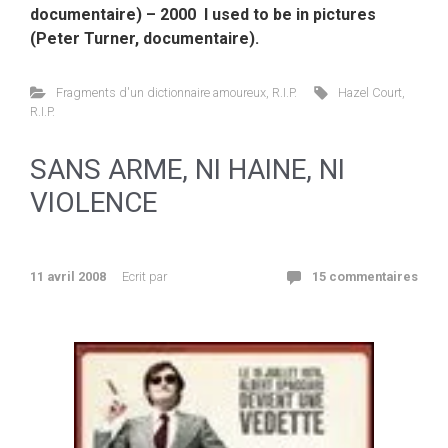
documentaire) – 2000 I used to be in pictures
(Peter Turner, documentaire).
Fragments d'un dictionnaire amoureux
,
R.I.P.
Hazel Court
,
R.I.P.
SANS ARME, NI HAINE, NI
VIOLENCE
11 avril 2008
Ecrit par
15 commentaires