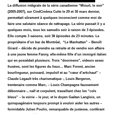
La diffusion intégrale de la série canadienne “Minuit, le soir”
(2005-2007), sur CinéCinéma Culte le 29 et 30 mars dernier,
permettait sûrement à quelques inconscient comme moi de
faire une salutaire séance de rattrapage. La série passait il y a
quelques mois, tous les samedis soir à raison de 3 épisodes.
Elle compte 3 saisons, soit 38 épisodes de 23 minutes. Le
propriétaire d’un bar de Montréal, “Le Manhattan” – Benoît
Girard – décide de prendre sa retraite et de vendre son affaire
à une jeune femme Fanny, elle-même fille d’un immigré italien
qui en possédait plusieurs. Trois “doormens”, videurs assez
frustres, sont les figures du lieux… Marc Forest, ancien
bourlingueur, poissard, impulsif et au “cœur d’artichaut” –
Claude Legault très charismatique -, Louis Bergeron,
trentenaire comme Marc, – Louis Champagne faussement
débonnaire -, naïf et corpulent, travaillant chez les “cols
bleus” – la voirie – le jour, et le doyen Gaétan Langlois, un
quinquagénaire toujours prompt à vouloir aider les autres –
formidable Julien Poulin, remarquable de justesse, conférant