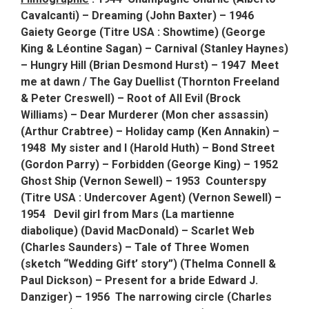
Cavalcanti) –
Dreaming (John Baxter) – 1946
Gaiety George (Titre USA : Showtime) (George
King & Léontine Sagan) – Carnival (Stanley Haynes)
–
Hungry Hill (Brian Desmond Hurst) – 1947 Meet
me at dawn / The Gay Duellist
(Thornton Freeland
& Peter Creswell) – Root of All Evil (Brock
Williams)
–
Dear Murderer (
Mon cher assassin)
(
Arthur Crabtree)
– Holiday camp (Ken Annakin) –
1948
My sister and I (Harold Huth) –
Bond Street
(Gordon Parry) –
Forbidden (George King) –
1952
Ghost Ship (Vernon Sewell) –
1953
Counterspy
(Titre USA : Undercover Agent) (Vernon Sewell) –
1954
Devil girl from Mars (La martienne
diabolique) (David MacDonald) –
Scarlet Web
(Charles Saunders) –
Tale of Three Women
(sketch “Wedding Gift’ story”) (Thelma Connell &
Paul Dickson) –
Present for a bride Edward J.
Danziger) – 1956 The narrowing circle (Charles