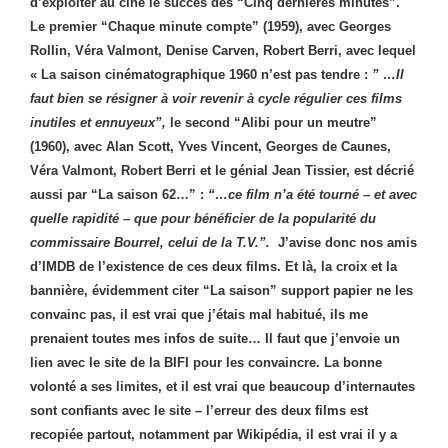
d’exploiter au ciné le succès des “Cinq dernières minutes”.
Le premier “Chaque minute compte” (1959), avec Georges
Rollin, Véra Valmont, Denise Carven, Robert Berri, avec lequel
« La saison cinématographique 1960 n’est pas tendre :
” …Il
faut bien se résigner à voir revenir à cycle régulier ces films
inutiles et ennuyeux”,
le second “Alibi pour un meutre”
(1960), avec Alan Scott, Yves Vincent, Georges de Caunes,
Véra Valmont, Robert Berri et le génial Jean Tissier, est décrié
aussi par “La saison 62…” :
“…ce film n’a été tourné – et avec
quelle rapidité – que pour bénéficier de la popularité du
commissaire Bourrel, celui de la T.V.”.
J’avise donc nos amis
d’IMDB de l’existence de ces deux films. Et là, la croix et la
bannière, évidemment citer “La saison” support papier ne les
convainc pas, il est vrai que j’étais mal habitué, ils me
prenaient toutes mes infos de suite… Il faut que j’envoie un
lien avec le site de la BIFI pour les convaincre. La bonne
volonté a ses limites, et il est vrai que beaucoup d’internautes
sont confiants avec le site – l’erreur des deux films est
recopiée partout, notamment par Wikipédia, il est vrai il y a