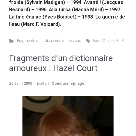
froide (Sylvain Madigan) – 1994 Avanti ! (Jacques
Besnard) – 1996 Alla turca (Macha Méril) – 1997
La fine équipe (Yves Boisset) – 1998 La guerre de
l’eau (Marc F. Voizard).
Fragments d'un dictionnaire amoureux
Farid Chopel
,
R.I.P.
Fragments d’un dictionnaire
amoureux : Hazel Court
20 avril 2008
Ecrit par
Coinducinephage