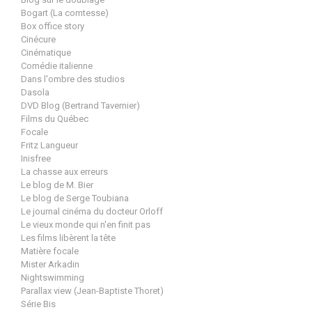
Bogart (La comtesse)
Box office story
Cinécure
Cinématique
Comédie italienne
Dans l'ombre des studios
Dasola
DVD Blog (Bertrand Tavernier)
Films du Québec
Focale
Fritz Langueur
Inisfree
La chasse aux erreurs
Le blog de M. Bier
Le blog de Serge Toubiana
Le journal cinéma du docteur Orloff
Le vieux monde qui n'en finit pas
Les films libèrent la tête
Matière focale
Mister Arkadin
Nightswimming
Parallax view (Jean-Baptiste Thoret)
Série Bis