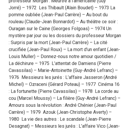
professeur Morgan : Meurtre à l’américaine (Guy
Jorré) – 1972 Les Thibault (Alain Boudet) – 1973 La
pomme oubliée (Jean-Paul Carrère) – Au bout du
rouleau (Claude-Jean Bonnardot) – Au théâtre ce soir :
Ouragan sur le Caine (Georges Folgoas) – 1974 Un
mystère par jour ou les dossiers du professeur Morgan
: Surpris par la mort (Jean-Paul Carrère) – La cité
crucifiée (Jean-Paul Roux) – La mort d’un enfant (Jean-
Louis Muller) – Donnez-nous notre amour quotidien /
La déchirure – 1975 L’attentat de Damiens (Pierre
Cavassilas) – Marie-Antoinette (Guy-André Lefranc) –
1976 Messieurs les jurés : L’affaire Jasseron (André
Michel) – Ozraceni (Gérard Poteau) – 1977 Cinéma 16
: La fortunette (Pierre Cavassilas) – 1978 La corde au
cou (Marcel Moussy) – La filière (Guy-André Lefranc) –
Amours sous la révolution : André Chénier (Jean-Paul
Carrère) – 1979 Azouk (Jean-Christophe Averty) –
1980 La vie des autres : Le scandale (Jean-Pierre
Desagnat) – Messieurs les jurés : L’affaire Vico (Jean-