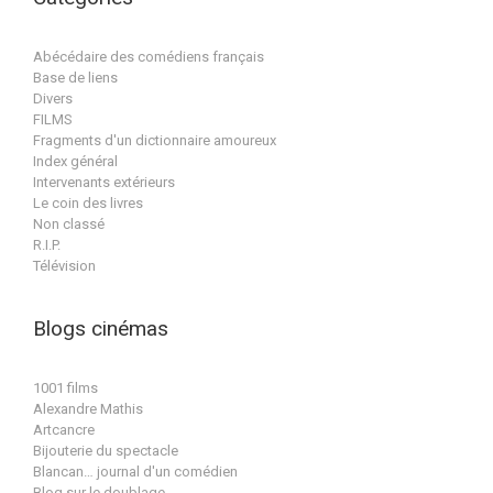
Abécédaire des comédiens français
Base de liens
Divers
FILMS
Fragments d'un dictionnaire amoureux
Index général
Intervenants extérieurs
Le coin des livres
Non classé
R.I.P.
Télévision
Blogs cinémas
1001 films
Alexandre Mathis
Artcancre
Bijouterie du spectacle
Blancan… journal d'un comédien
Blog sur le doublage