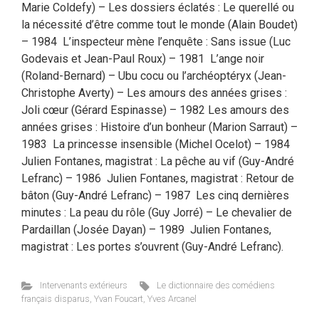
Marie Coldefy) – Les dossiers éclatés : Le querellé ou
la nécessité d’être comme tout le monde (Alain Boudet)
– 1984 L’inspecteur mène l’enquête : Sans issue (Luc
Godevais et Jean-Paul Roux) – 1981 L’ange noir
(Roland-Bernard) – Ubu cocu ou l’archéoptéryx (Jean-
Christophe Averty) – Les amours des années grises :
Joli cœur (Gérard Espinasse) – 1982 Les amours des
années grises : Histoire d’un bonheur (Marion Sarraut) –
1983 La princesse insensible (Michel Ocelot) – 1984
Julien Fontanes, magistrat : La pêche au vif (Guy-André
Lefranc) – 1986 Julien Fontanes, magistrat : Retour de
bâton (Guy-André Lefranc) – 1987 Les cinq dernières
minutes : La peau du rôle (Guy Jorré) – Le chevalier de
Pardaillan (Josée Dayan) – 1989 Julien Fontanes,
magistrat : Les portes s’ouvrent (Guy-André Lefranc).
Intervenants extérieurs
Le dictionnaire des comédiens
français disparus
,
Yvan Foucart
,
Yves Arcanel