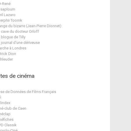
D-René
asaploum
ril Lazaro
erphii Toomk
ange du bizarre (Jean-Pierre Dionnet)
 cave du docteur Orloff
 blogue de Tilly
 journal d'une dériveuse
rche à Londres
trick Dion
hleuder
ites de cinéma
se de Données de Films Français
i
lindex
né-club de Caen
néclap
néfiches
D Classik
cyclo-Ciné