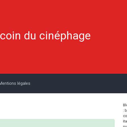
 coin du cinéphage
Mentions légales
Bl
: 
co
it
pu