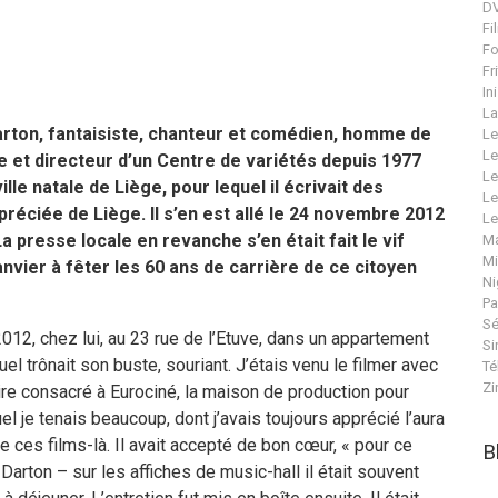
DV
Fi
Fo
Fr
In
La
rton, fantaisiste, chanteur et comédien, homme de
Le
Le
e et directeur d’un Centre de variétés depuis 1977
Le
ille natale de Liège, pour lequel il écrivait des
Le
préciée de Liège. Il s’en est allé le 24 novembre 2012
Le
La presse locale en revanche s’en était fait le vif
Ma
Mi
anvier à fêter les 60 ans de carrière de ce citoyen
Ni
Pa
Sé
 2012, chez lui, au 23 rue de l’Etuve, dans un appartement
Si
l trônait son buste, souriant. J’étais venu le filmer avec
Té
Zi
re consacré à Eurociné, la maison de production pour
quel je tenais beaucoup, dont j’avais toujours apprécié l’aura
 ces films-là. Il avait accepté de bon cœur, « pour ce
B
Darton – sur les affiches de music-hall il était souvent