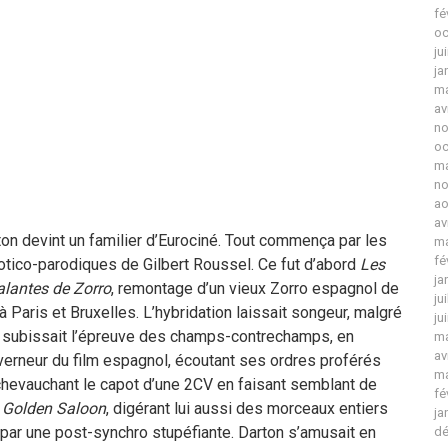
fé
oc
ju
ja
ma
av
no
oc
ma
no
ao
av
rton devint un familier d’Eurociné. Tout commença par les
ma
fé
tico-parodiques de Gilbert Roussel. Ce fut d’abord
Les
ja
alantes de Zorro
, remontage d’un vieux Zorro espagnol de
ju
à Paris et Bruxelles. L’hybridation laissait songeur, malgré
ju
 subissait l’épreuve des champs-contrechamps, en
ma
av
erneur du film espagnol, écoutant ses ordres proférés
ma
chevauchant le capot d’une 2CV en faisant semblant de
fé
u Golden Saloon
, digérant lui aussi des morceaux entiers
ja
 par une post-synchro stupéfiante. Darton s’amusait en
dé