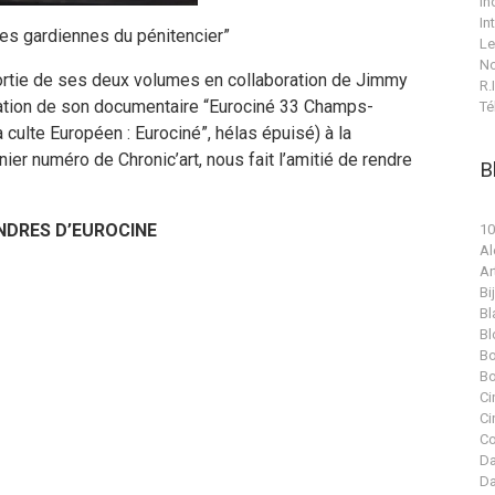
In
In
es gardiennes du pénitencier”
Le
No
a sortie de ses deux volumes en collaboration de Jimmy
R.I
tation de son documentaire “Eurociné 33 Champs-
Té
culte Européen : Eurociné”, hélas épuisé) à la
er numéro de Chronic’art, nous fait l’amitié de rendre
B
NDRES D’EUROCINE
10
Al
Ar
Bi
Bl
Bl
Bo
Bo
Ci
Ci
Co
Da
Da