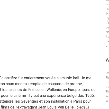
Fo
Fr
IN
L'
L'
Le
Na
Re
Re
V
W
Do
Sa carrière fut entièrement vouée au music-hall. Je me
Pl
Su
on nous montra, remplis de coupures de presse,
Su
t les casinos de France, en Wallonie, en Europe, tours de
T
e pour le cinéma. Il y eut une expérience belge dès 1955,
Wo
Wo
 attendre les Seventies et son installation à Paris pour
s films de l’extravagant Jean Louis Van Belle :
Dédé la