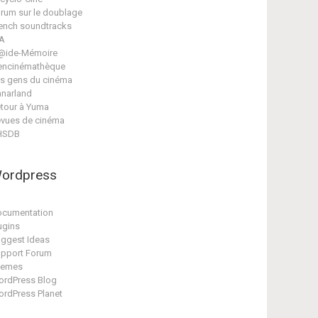
rum sur le doublage
ench soundtracks
A
@ide-Mémoire
encinémathèque
s gens du cinéma
narland
tour à Yuma
vues de cinéma
HSDB
ordpress
cumentation
ugins
ggest Ideas
pport Forum
hemes
rdPress Blog
rdPress Planet