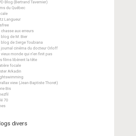
D Blog (Bertrand Tavernier)
lms du Québec
cale
itz Langueur
isfree
 chasse aux erreurs
 blog de M. Bier
 blog de Serge Toubiana
 journal cinéma du docteur Orloff
 vieux monde qui n'en finit pas
s films libèrent la tête
tière focale
ster Arkadin
ghtswimming
rallax view (Jean-Baptiste Thoret)
rie Bis
nezfil
lé 70
nes
logs divers