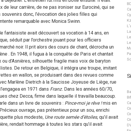
à déjeuner. L’entretien fut mis en boîte ensuite. Il était
B
de leur carrière, de ne pas ironiser sur Eurociné, qui se
C
 souvenirs donc, l’évocation des jolies filles qui
Cy
Kz
entente remarquable avec Monica Swinn.
L'
La
e fantaisiste avait découvert sa vocation à 14 ans, en
Le
e, séduit par l’orchestre jouant pour les officiers
Le
marché noir. Il prit alors des cours de chant, décrocha un
Ma
ne . En 1948, il fugua à la conquête de Paris et chantait
Pa
Sc
ou d’Asnières, silhouette fragile mais voix de baryton
stes. De retour en Belgique, il intégra une troupe, imitant
rettes en wallon, se produisant dans des revues comme
S
vec Marlène Dietrich à la Saucisse Joyeuse de Liège, rue
ui l’engagea en 1971 dans
Franz.
Dans les années 60/70,
Ba
ues chez Decca, firme dans laquelle il travailla beaucoup.
Bif
arle dans un livre de souvenirs :
Pince-moi je rêve !
mis en
Ca
Ci
 Précieux ouvrage, pas prétentieux pour un sou, enrichi
Ci
aquette plus modeste,
Une route semée d’étoiles
, qu’il avait
Ci
re, rendait hommage à toutes les stars qu’il avait
DV
En