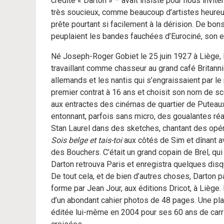
crédité « Darton » – avait insisté pour nous inviter 
très soucieux, comme beaucoup d’artistes heureux 
prête pourtant si facilement à la dérision. De bons
peuplaient les bandes fauchées d’Eurociné, son 
Né Joseph-Roger Gobiet le 25 juin 1927 à Liège, l
travaillant comme chasseur au grand café Britanniqu
allemands et les nantis qui s’engraissaient par le 
premier contrat à 16 ans et choisit son nom de scè
aux entractes des cinémas de quartier de Puteaux 
entonnant, parfois sans micro, des goualantes réali
Stan Laurel dans des sketches, chantant des opé
Sois belge et tais-toi
aux côtés de Sim et dînant a
des Bouchers. C’était un grand copain de Brel, q
Darton retrouva Paris et enregistra quelques disq
De tout cela, et de bien d’autres choses, Darton p
forme par Jean Jour, aux éditions Dricot, à Liège.
d’un abondant cahier photos de 48 pages. Une pl
éditée lui-même en 2004 pour ses 60 ans de carriè