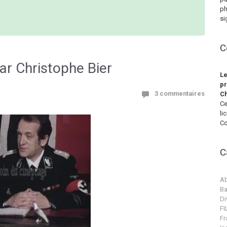
ph
si
C
r Christophe Bier
Le
pr
3 commentaires
Ch
Ce
li
Co
C
Ab
Ba
Di
F
Fr