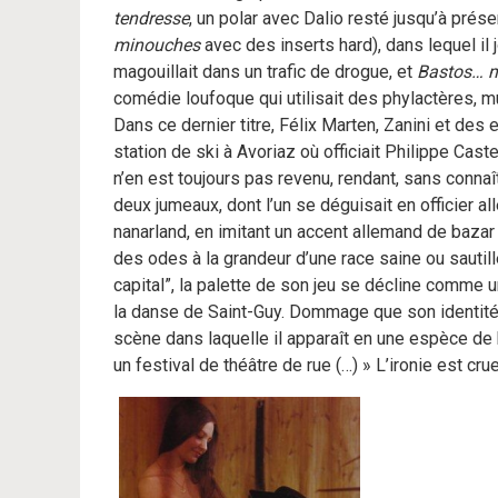
tendresse
, un polar avec Dalio resté jusqu’à prése
minouches
avec des inserts hard), dans lequel il j
magouillait dans un trafic de drogue, et
Bastos… m
comédie loufoque qui utilisait des phylactères, mu
Dans ce dernier titre, Félix Marten, Zanini et des
station de ski à Avoriaz où officiait Philippe Cast
n’en est toujours pas revenu, rendant, sans conna
deux jumeaux, dont l’un se déguisait en officier a
nanarland, en imitant un accent allemand de bazar (
des odes à la grandeur d’une race saine ou sautil
capital”, la palette de son jeu se décline comme 
la danse de Saint-Guy. Dommage que son identité n
scène dans laquelle il apparaît en une espèce de
un festival de théâtre de rue (…) » L’ironie est cr