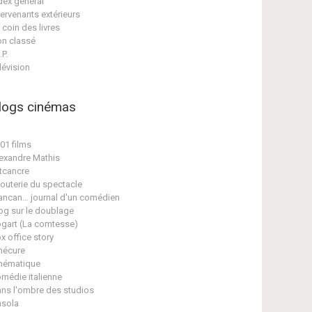
dex général
tervenants extérieurs
 coin des livres
n classé
.P.
lévision
logs cinémas
01 films
exandre Mathis
tcancre
jouterie du spectacle
ancan… journal d'un comédien
og sur le doublage
gart (La comtesse)
x office story
nécure
nématique
médie italienne
ns l'ombre des studios
sola