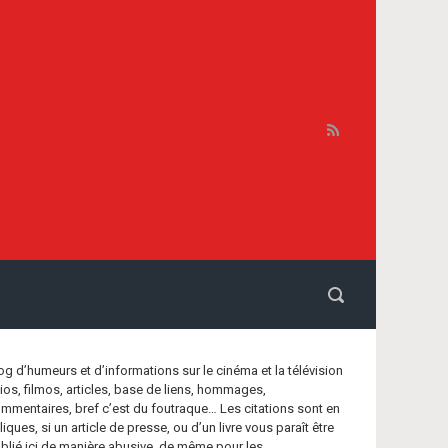
og d’humeurs et d’informations sur le cinéma et la télévision
bios, filmos, articles, base de liens, hommages,
mmentaires, bref c’est du foutraque… Les citations sont en
aliques, si un article de presse, ou d’un livre vous paraît être
blié ici de manière abusive, de même pour les