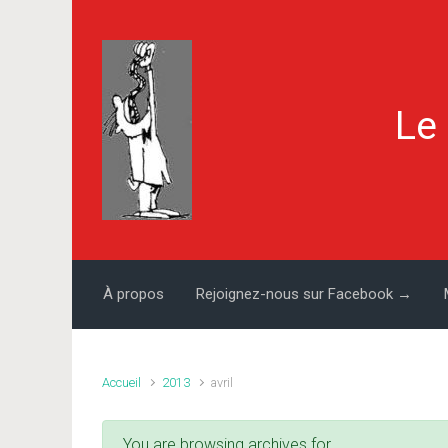
Skip to main content
Le
À propos
Rejoignez-nous sur Facebook →
Accueil
2013
avril
You are browsing archives for