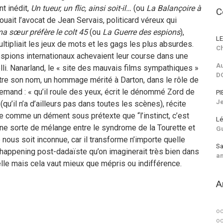
nt inédit,
Un tueur, un flic, ainsi soit-il…
(ou
La Balançoire à
C
ouait l’avocat de Jean Servais, politicard véreux qui
a sœur préfère le colt 45
(ou
La Guerre des espions
),
LE
ltipliait les jeux de mots et les gags les plus absurdes.
Ch
 espions internationaux achevaient leur course dans une
Au
elli. Nanarland, le « site des mauvais films sympathiques »
D
ître son nom, un hommage mérité à Darton, dans le rôle de
llemand : « qu’il roule des yeux, écrit le dénommé Zord de
PI
J
qu’il n’a d’ailleurs pas dans toutes les scènes), récite
le comme un dément sous prétexte que “l’instinct, c’est
Lé
une sorte de mélange entre le syndrome de la Tourette et
G
ous soit inconnue, car il transforme n’importe quelle
Sa
 happening post-dadaïste qu’on imaginerait très bien dans
a
uelle mais cela vaut mieux que mépris ou indifférence.
A
oc
oc