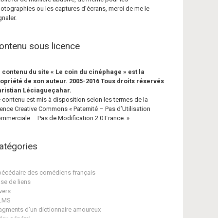
otographies ou les captures d’écrans, merci de me le
gnaler.
ontenu sous licence
 contenu du site « Le coin du cinéphage » est la
opriété de son auteur. 2005-2016 Tous droits réservés
ristian Léciagueçahar.
 contenu est mis à disposition selon les termes de la
cence Creative Commons « Paternité – Pas d’Utilisation
mmerciale – Pas de Modification 2.0 France. »
atégories
écédaire des comédiens français
se de liens
vers
ILMS
agments d'un dictionnaire amoureux