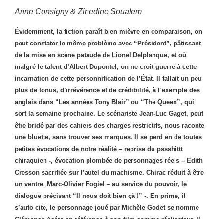
Anne Consigny & Zinedine Soualem
Évidemment, la fiction paraît bien mièvre en comparaison, on
peut constater le même problème avec “Président”, pâtissant
de la mise en scène pataude de Lionel Delplanque, et où
malgré le talent d’Albert Dupontel, on ne croit guerre à cette
incarnation de cette personnification de l’État. Il fallait un peu
plus de tonus, d’irrévérence et de crédibilité, à l’exemple des
anglais dans “Les années Tony Blair” ou “The Queen”, qui
sort la semaine prochaine. Le scénariste Jean-Luc Gaget, peut
être bridé par des cahiers des charges restrictifs, nous raconte
une bluette, sans trouver ses marques. Il se perd en de toutes
petites évocations de notre réalité – reprise du pssshittt
chiraquien -, évocation plombée de personnages réels – Edith
Cresson sacrifiée sur l’autel du machisme, Chirac réduit à être
un ventre, Marc-Olivier Fogiel – au service du pouvoir, le
dialogue précisant “Il nous doit bien çà !” -. En prime, il
s’auto cite, le personnage joué par Michèle Godet se nomme