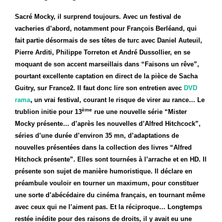
Sacré Mocky, il surprend toujours. Avec un festival de
vacheries d’abord, notamment pour François Berléand, qui
fait partie désormais de ses têtes de turc avec Daniel Auteuil,
Pierre Arditi, Philippe Torreton et André Dussollier, en se
moquant de son accent marseillais dans “Faisons un rêve”,
pourtant excellente captation en direct de la pièce de Sacha
Guitry, sur France2. Il faut donc lire son entretien avec
DVD
,
rama
un vrai festival,
courant le
risque de virer au rance… Le
ème
trublion initie pour 13
rue une
nouvelle série “Mister
Mocky présente… d’après les nouvelles d’Alfred Hitchcock”,
séries d’une durée d’environ 35 mn, d’adaptations de
nouvelles
présentées dans la collection des livres “Alfred
Hitchock présente”. Elles sont tournées à l’arrache et en HD. Il
présente son sujet de manière humoristique. Il déclare en
préambule vouloir en tourner un maximum, pour constituer
une sorte d’abécédaire du cinéma français, en tournant même
avec ceux qui ne l’aiment pas. Et la réciproque… Longtemps
restée inédite pour des raisons de droits, il y avait eu une