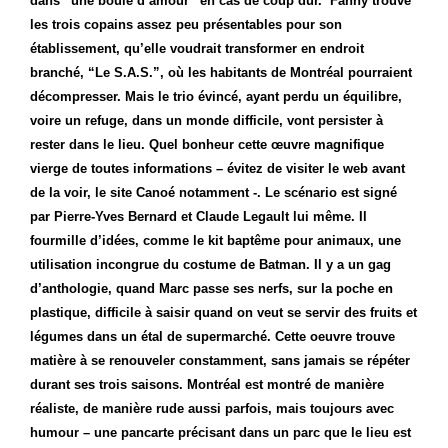
dans “une boule d’amour” en cas de coup dur. Fanny trouve
les trois copains assez peu présentables pour son
établissement, qu’elle voudrait transformer en endroit
branché, “Le S.A.S.”, où les habitants de Montréal pourraient
décompresser. Mais le trio évincé, ayant perdu un équilibre,
voire un refuge, dans un monde difficile, vont persister à
rester dans le lieu. Quel bonheur cette œuvre magnifique
vierge de toutes informations – évitez de visiter le web avant
de la voir, le site Canoé notamment -. Le scénario est signé
par Pierre-Yves Bernard et Claude Legault lui même. Il
fourmille d’idées, comme le kit baptême pour animaux, une
utilisation incongrue du costume de Batman. Il y a un gag
d’anthologie, quand Marc passe ses nerfs, sur la poche en
plastique, difficile à saisir quand on veut se servir des fruits et
légumes dans un étal de supermarché. Cette oeuvre trouve
matière à se renouveler constamment, sans jamais se répéter
durant ses trois saisons. Montréal est montré de manière
réaliste, de manière rude aussi parfois, mais toujours avec
humour – une pancarte précisant dans un parc que le lieu est