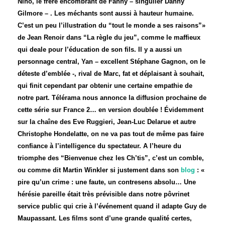
Nino, le frère encombrant de Fanny – singulier Danny
Gilmore – . Les méchants sont aussi à hauteur humaine.
C’est un peu l’illustration du “tout le monde a ses raisons”»
de Jean Renoir dans “La règle du jeu”, comme le maffieux
qui deale pour l’éducation de son fils. Il y a aussi un
personnage central,
Yan – excellent Stéphane Gagnon, on le
déteste d’emblée -, rival de Marc, fat et déplaisant à souhait,
qui finit cependant par obtenir une certaine empathie de
notre part. Télérama nous annonce la diffusion prochaine de
cette série sur France 2… en version doublée ! Évidemment
sur la chaîne des Eve Ruggieri, Jean-Luc Delarue et autre
Christophe Hondelatte, on ne va pas tout de même pas faire
confiance à l’intelligence du spectateur. A l’heure du
triomphe des “Bienvenue chez les Ch’tis”, c’est un comble,
ou comme dit Martin Winkler si justement dans son
blog
: «
pire qu’un crime : une faute, un contresens absolu… Une
hérésie pareille était très prévisible dans notre pôvrinet
service public qui crie à l’événement quand il adapte Guy de
Maupassant. Les films sont d’une grande qualité certes,