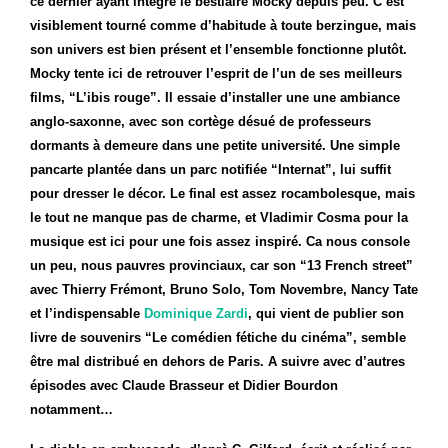
ce dernier ayant intégré le bestiaire Mocky depuis peu. C’est
visiblement tourné comme d’habitude à toute berzingue, mais
son univers est bien présent et l’ensemble fonctionne plutôt.
Mocky tente ici de retrouver l’esprit de l’un de ses meilleurs
films, “L’ibis rouge”. Il essaie d’installer une une ambiance
anglo-saxonne, avec son cortège désué de professeurs
dormants à demeure dans une petite université. Une simple
pancarte plantée dans un parc notifiée “Internat”, lui suffit
pour dresser le décor. Le final est assez rocambolesque, mais
le tout ne manque pas de charme, et Vladimir Cosma pour la
musique est ici pour une fois assez inspiré. Ca nous console
un peu, nous pauvres provinciaux, car son “13 French street”
avec Thierry Frémont, Bruno Solo, Tom Novembre, Nancy Tate
et l’indispensable
Dominique Zardi
, qui vient de publier son
livre de souvenirs “Le comédien fétiche du cinéma”, semble
être mal distribué en dehors de Paris. A suivre avec d’autres
épisodes avec Claude Brasseur et Didier Bourdon
notamment…