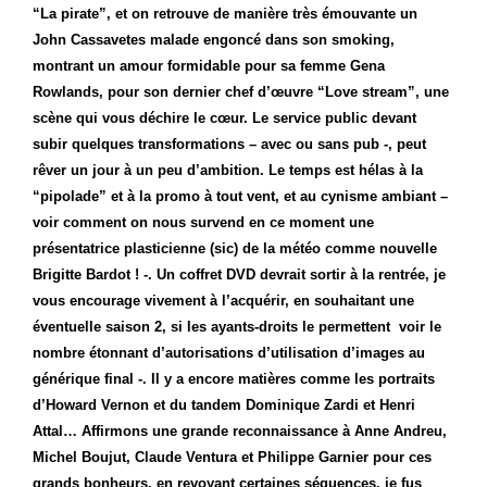
“La pirate”, et on retrouve de manière très émouvante un
John Cassavetes malade engoncé dans son smoking,
montrant un amour formidable pour sa femme Gena
Rowlands, pour son dernier chef d’œuvre “Love stream”, une
scène qui vous déchire le cœur.
Le service public devant
subir quelques transformations – avec ou sans pub -, peut
rêver un jour à un peu d’ambition. Le temps est hélas à la
“pipolade” et à la promo à tout vent, et au cynisme ambiant –
voir comment on nous survend en ce moment une
présentatrice plasticienne (sic) de la météo comme nouvelle
Brigitte Bardot ! -. Un coffret DVD devrait sortir à la rentrée, je
vous encourage vivement à l’acquérir, en souhaitant une
éventuelle saison 2, si les ayants-droits le permettent voir le
nombre étonnant d’autorisations d’utilisation d’images au
générique final -. Il y a encore matières comme les portraits
d’Howard Vernon et du tandem Dominique Zardi et Henri
Attal… Affirmons une grande reconnaissance à Anne Andreu,
Michel Boujut, Claude Ventura et Philippe Garnier pour ces
grands bonheurs, en revoyant certaines séquences, je fus