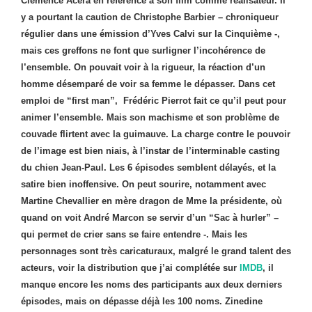
Clémence Acéra en référence à son film comme réalisateur. Il
y a pourtant la caution de Christophe Barbier – chroniqueur
régulier dans une émission d’Yves Calvi sur la Cinquième -,
mais ces greffons ne font que surligner l’incohérence de
l’ensemble. On pouvait voir à la rigueur, la réaction d’un
homme désemparé de voir sa femme le dépasser. Dans cet
emploi de “first man”, Frédéric Pierrot fait ce qu’il peut pour
animer l’ensemble. Mais son machisme et son problème de
couvade flirtent avec la guimauve. La charge contre le pouvoir
de l’image est bien niais, à l’instar de l’interminable casting
du chien Jean-Paul. Les 6 épisodes semblent délayés, et la
satire bien inoffensive. On peut sourire, notamment avec
Martine Chevallier en mère dragon de Mme la présidente, où
quand on voit André Marcon se servir d’un “Sac à hurler” –
qui permet de crier sans se faire entendre -. Mais les
personnages sont très caricaturaux, malgré le grand talent des
acteurs, voir la distribution que j’ai complétée sur
IMDB
, il
manque encore les noms des participants aux deux derniers
épisodes, mais on dépasse déjà les 100 noms. Zinedine