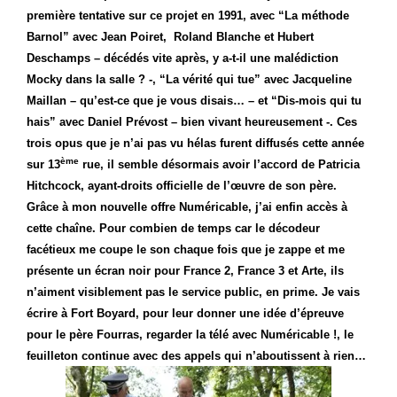
première tentative sur ce projet en 1991, avec “La méthode
Barnol” avec Jean Poiret,
Roland Blanche et Hubert
Deschamps – décédés vite après, y a-t-il une malédiction
Mocky dans la salle ? -, “La vérité qui tue” avec Jacqueline
Maillan – qu’est-ce que je vous disais… – et “Dis-mois qui tu
hais” avec Daniel Prévost – bien vivant heureusement -. Ces
trois opus que je n’ai pas vu hélas furent diffusés cette année
ème
sur 13
rue, il semble désormais avoir l’accord de Patricia
Hitchcock, ayant-droits officielle de l’œuvre de son père.
Grâce à mon nouvelle offre Numéricable, j’ai enfin accès à
cette chaîne. Pour combien de temps car le décodeur
facétieux me coupe le son chaque fois que je zappe et me
présente un écran noir pour France 2, France 3 et Arte, ils
n’aiment visiblement pas le service public, en prime. Je vais
écrire à Fort Boyard, pour leur donner une idée d’épreuve
pour le père Fourras, regarder la télé avec Numéricable !, le
feuilleton continue avec des appels qui n’aboutissent à rien…