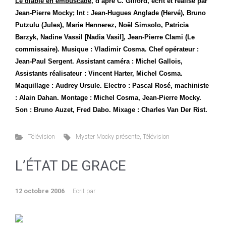
Le diable en embuscade
, d’aprè C. Gilford, écrit et réalisé par
Jean-Pierre Mocky; Int : Jean-Hugues Anglade (Hervé), Bruno
Putzulu (Jules), Marie Hennerez, Noël Simsolo, Patricia
Barzyk, Nadine Vassil [Nadia Vasil], Jean-Pierre Clami (Le
commissaire). Musique : Vladimir Cosma. Chef opérateur :
Jean-Paul Sergent. Assistant caméra : Michel Gallois,
Assistants réalisateur : Vincent Harter, Michel Cosma.
Maquillage : Audrey Ursule. Electro : Pascal Rosé, machiniste
: Alain Dahan. Montage : Michel Cosma, Jean-Pierre Mocky.
Son : Bruno Auzet, Fred Dabo. Mixage : Charles Van Der Rist.
Télévision
Myster Mocky présente
,
Télévision
L’ÉTAT DE GRACE
12 octobre 2006
Ecrit par