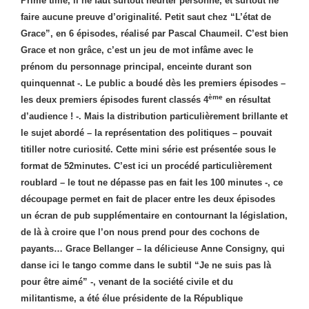
Prime time, il ne faut surtout heurter personne, et surtout ne
faire aucune preuve d’originalité. Petit saut chez “L’état de
Grace”, en 6 épisodes, réalisé par Pascal Chaumeil. C’est bien
Grace et non grâce, c’est un jeu de mot infâme avec le
prénom du personnage principal, enceinte durant son
quinquennat -. Le public a boudé dès les premiers épisodes –
ème
les deux premiers épisodes furent classés 4
en résultat
d’audience ! -. Mais la distribution particulièrement brillante et
le sujet abordé – la représentation des politiques – pouvait
titiller notre curiosité. Cette mini série est présentée sous le
format de 52minutes. C’est ici un procédé particulièrement
roublard – le tout ne dépasse pas en fait les 100 minutes -, ce
découpage permet en fait de placer entre les deux épisodes
un écran de pub supplémentaire en contournant la législation,
de là à croire que l’on nous prend pour des cochons de
payants… Grace Bellanger – la délicieuse Anne Consigny, qui
danse ici le tango comme dans le subtil “Je ne suis pas là
pour être aimé” -, venant de la société civile et du
militantisme, a été élue présidente de la République