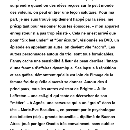
surprendre quand on des idées reçues sur le petit monde
des videurs, on peut en tirer une leçon salutaire. Pour ma
part, je me suis trouvé rapidement happé par la série, me
précipitant pour visionner tous les épisodes, – mon appareil
enregistreur n’a pas trop résisté -. Cela ne m’est arrivé que
pour “Six feet under” et “Sur écoute”, visionnés en DVD, un
épisode en appelant un autre, on devient vite “accro”. Les
autres personnages autour du trio, sont tous formidables.
Fanny cache une sensibilité à fleur de peau derrière l’image
d’une femme d’affaires dynamique. Ses lapsus à répétition
et ses gaffes, démontrent qu’elle est loin de l’image de la
femme froide qu’elle aimerait se donner. Autour des 4
principaux, tous les autres existent de Brigitte – Julie
LeBreton – une call-girl qui tente de décrocher de son
“métier” – à Agnès, une serveuse qui a un “grain” dans la
tête – Marie-Eve Beaulieu -, en passant par le psychologue
des toilettes (sic) – grande trouvaille – diplômé de Buenos
Aires, joué par Igor Ovadis très convaincant, sans oublier