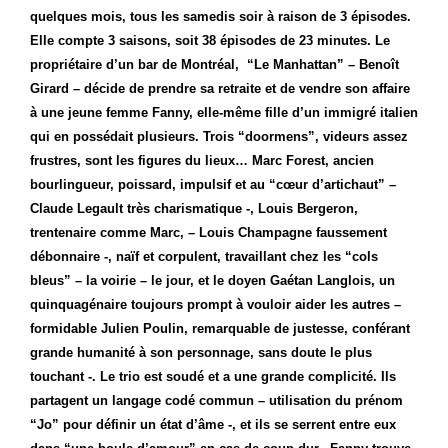
quelques mois, tous les samedis soir à raison de 3 épisodes.
Elle compte 3 saisons, soit 38 épisodes de 23 minutes. Le
propriétaire d’un bar de Montréal, “Le Manhattan” – Benoît
Girard – décide de prendre sa retraite et de vendre son affaire
à une jeune femme Fanny, elle-même fille d’un immigré italien
qui en possédait plusieurs. Trois “doormens”, videurs assez
frustres, sont les figures du lieux… Marc Forest, ancien
bourlingueur, poissard, impulsif et au “cœur d’artichaut” –
Claude Legault très charismatique -, Louis Bergeron,
trentenaire comme Marc, – Louis Champagne faussement
débonnaire -, naïf et corpulent, travaillant chez les “cols
bleus” – la voirie – le jour, et le doyen Gaétan Langlois, un
quinquagénaire toujours prompt à vouloir aider les autres –
formidable Julien Poulin, remarquable de justesse, conférant
grande humanité à son personnage, sans doute le plus
touchant -. Le trio est soudé et a une grande complicité. Ils
partagent un langage codé commun – utilisation du prénom
“Jo” pour définir un état d’âme -, et ils se serrent entre eux