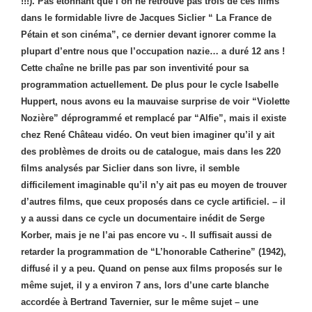
!!!). Pas étonnant que l’on ne retrouve pas trois de ces films
dans le formidable livre de Jacques Siclier “
La France de
Pétain et son cinéma”, ce dernier devant ignorer comme la
plupart d’entre nous que l’occupation nazie… a duré 12 ans !
Cette chaîne ne brille pas par son inventivité pour sa
programmation actuellement. De plus pour le cycle Isabelle
Huppert, nous avons eu la mauvaise surprise de voir “Violette
Nozière”
déprogrammé et remplacé par “Alfie”, mais il existe
chez René Château vidéo. On veut bien imaginer qu’il y ait
des problèmes de droits ou de catalogue, mais dans les 220
films analysés par Siclier dans son livre, il semble
difficilement imaginable qu’il n’y ait pas eu moyen de trouver
d’autres films, que ceux proposés dans ce cycle artificiel. – il
y a aussi dans ce cycle un documentaire inédit de Serge
Korber, mais je ne l’ai pas encore vu -. Il suffisait aussi de
retarder la programmation de “L’honorable Catherine” (1942),
diffusé il y a peu. Quand on pense aux films proposés sur le
même sujet, il y a environ 7 ans, lors d’une carte blanche
accordée à Bertrand Tavernier, sur le même sujet – une