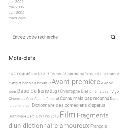
juin 2005
mai 2005
avril 2005
mars 2005
Mots-clefs
4 3 2 1 Objectif lune
5 X 2
13 Tzameti
ABC du cinéma français
A dirty shame
A
Avant-première
history of violence
A l'intérieur
A vot'bon
Base de liens
Bug !
Christophe Bier
Cinéma Jean Vigo
coeur
Connu mais pas reconnu
Cinérotica
Clair
Claude Chabrol
Dans
Dictionnaire des comédiens disparus
le collimateur
Film
Fragments
Dominique Zardi
Edy
Fifib 2018
d'un dictionnaire amoureux
François