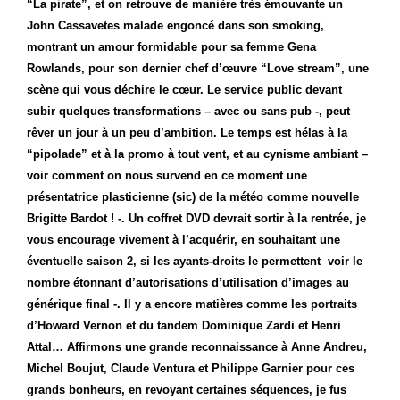
“La pirate”, et on retrouve de manière très émouvante un
John Cassavetes malade engoncé dans son smoking,
montrant un amour formidable pour sa femme Gena
Rowlands, pour son dernier chef d’œuvre “Love stream”, une
scène qui vous déchire le cœur.
Le service public devant
subir quelques transformations – avec ou sans pub -, peut
rêver un jour à un peu d’ambition. Le temps est hélas à la
“pipolade” et à la promo à tout vent, et au cynisme ambiant –
voir comment on nous survend en ce moment une
présentatrice plasticienne (sic) de la météo comme nouvelle
Brigitte Bardot ! -. Un coffret DVD devrait sortir à la rentrée, je
vous encourage vivement à l’acquérir, en souhaitant une
éventuelle saison 2, si les ayants-droits le permettent voir le
nombre étonnant d’autorisations d’utilisation d’images au
générique final -. Il y a encore matières comme les portraits
d’Howard Vernon et du tandem Dominique Zardi et Henri
Attal… Affirmons une grande reconnaissance à Anne Andreu,
Michel Boujut, Claude Ventura et Philippe Garnier pour ces
grands bonheurs, en revoyant certaines séquences, je fus