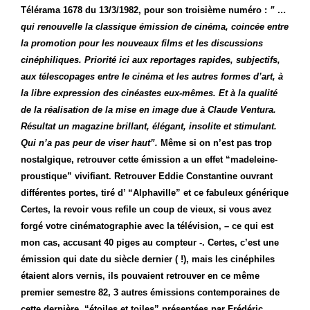
Télérama 1678 du 13/3/1982, pour son troisième numéro :
” …
qui renouvelle la classique émission de cinéma, coincée entre
la promotion pour les nouveaux films et les discussions
cinéphiliques. Priorité ici aux reportages rapides, subjectifs,
aux télescopages entre le cinéma et les autres formes d’art, à
la libre expression des cinéastes eux-mêmes. Et à la qualité
de la réalisation de la mise en image due à Claude Ventura.
Résultat un magazine brillant, élégant, insolite et stimulant.
Qui n’a pas peur de viser haut”.
Même si on n’est pas trop
nostalgique, retrouver cette émission a un effet “madeleine-
proustique” vivifiant. Retrouver Eddie Constantine ouvrant
différentes portes, tiré d’ “Alphaville” et ce fabuleux générique
Certes, la revoir vous refile un coup de vieux, si vous avez
forgé votre cinématographie avec la télévision, – ce qui est
mon cas, accusant 40 piges au compteur -. Certes, c’est une
émission qui date du siècle dernier ( !), mais les cinéphiles
étaient alors vernis, ils pouvaient retrouver en ce même
premier semestre 82, 3 autres émissions contemporaines de
cette dernière, “étoiles et toiles” présentées par Frédéric