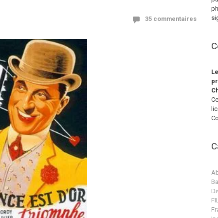
ph
si
35 commentaires
C
Le
pr
Ch
Ce
li
Co
C
Ab
Ba
Di
F
Fr