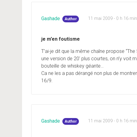
Gashade
11 mai 2009 - 0 h 16 mi
Author
je m’en foutisme
T’ai-je dit que la même chaîne propose “The
une version de 20′ plus courtes, on n’y voi
bouteille de whiskey géante…
Ca ne les a pas dérangé non plus de montrer
16/9.
Gashade
11 mai 2009 - 0 h 16 mi
Author