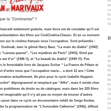
In
In
Le
No
 par la “Continental” ?
R.I
Té
anceté totalement gratuite, mais force est de constater qu’il est
 présentation des films sur CinéCinéma-Classic. Et en ce moment
B
ignons sur le cinéma français sous l’occupation. Sont présentés :
 Siodmak, avec le génial Harry Baur, “La main du diable” (1942)
10
 “Laissez-passer”, “Les mystères de Paris” (1943), filmé par
Al
est d’or” (1946 !!), et “La beauté du diable” (1949 !!!). Pas
Ar
s le formidable livre de Jacques Siclier “
La France de Pétain et
Bi
Bl
t d’entre nous que l’occupation nazie… a duré 12 ans ! Cette
Bl
mmation actuellement. De plus pour le cycle Isabelle Huppert,
Bo
Nozière”
déprogrammé et remplacé par “Alfie”, mais il existe chez
Bo
des problèmes de droits ou de catalogue, mais dans les 220 films
Ci
Ci
ment imaginable qu’il n’y ait pas eu moyen de trouver d’autres
Co
y a aussi dans ce cycle un documentaire inédit de Serge Korber,
Da
tarder la programmation de “L’honorable Catherine” (1942), diffusé
Da