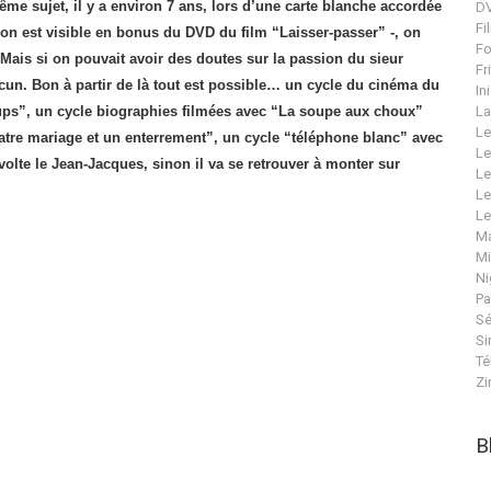
me sujet, il y a environ 7 ans, lors d’une carte blanche accordée
DV
Fi
ion est visible en bonus du DVD du film “Laisser-passer” -, on
Fo
Mais si on pouvait avoir des doutes sur la passion du sieur
Fr
un. Bon à partir de là tout est possible… un cycle du cinéma du
In
oups”, un cycle biographies filmées avec “La soupe aux choux”
La
Le
uatre mariage et un enterrement”, un cycle “téléphone blanc” avec
Le
volte le Jean-Jacques, sinon il va se retrouver à monter sur
Le
Le
Le
Ma
Mi
Ni
Pa
Sé
Si
Té
Zi
B