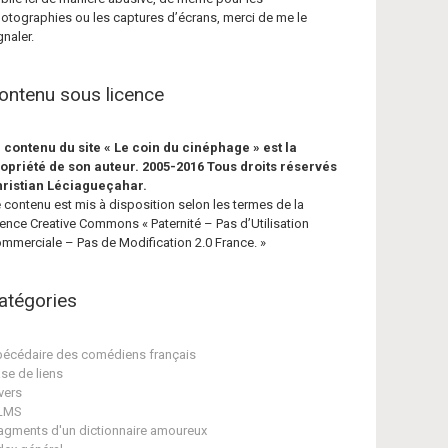
otographies ou les captures d’écrans, merci de me le
gnaler.
ontenu sous licence
 contenu du site « Le coin du cinéphage » est la
opriété de son auteur. 2005-2016 Tous droits réservés
ristian Léciagueçahar.
 contenu est mis à disposition selon les termes de la
cence Creative Commons « Paternité – Pas d’Utilisation
mmerciale – Pas de Modification 2.0 France. »
atégories
écédaire des comédiens français
se de liens
vers
ILMS
agments d'un dictionnaire amoureux