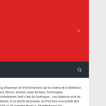
og d’humeurs et d’informations sur le cinéma et la télévision
bios, filmos, articles, base de liens, hommages,
mmentaires, bref c’est du foutraque… Les citations sont en
aliques, si un article de presse, ou d’un livre vous paraît être
blié ici de manière abusive, de même pour les