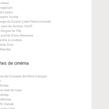
D-René
asaploum
ril Lazaro
erphii Toomk
ange du bizarre (Jean-Pierre Dionnet)
 cave du docteur Orloff
 blogue de Tilly
 journal d'une dériveuse
rche à Londres
trick Dion
hleuder
ites de cinéma
se de Données de Films Français
i
lindex
né-club de Caen
néclap
néfiches
D Classik
cyclo-Ciné