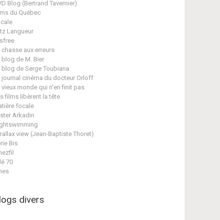
D Blog (Bertrand Tavernier)
lms du Québec
cale
itz Langueur
isfree
 chasse aux erreurs
 blog de M. Bier
 blog de Serge Toubiana
 journal cinéma du docteur Orloff
 vieux monde qui n'en finit pas
s films libèrent la tête
tière focale
ster Arkadin
ghtswimming
rallax view (Jean-Baptiste Thoret)
rie Bis
nezfil
lé 70
nes
logs divers