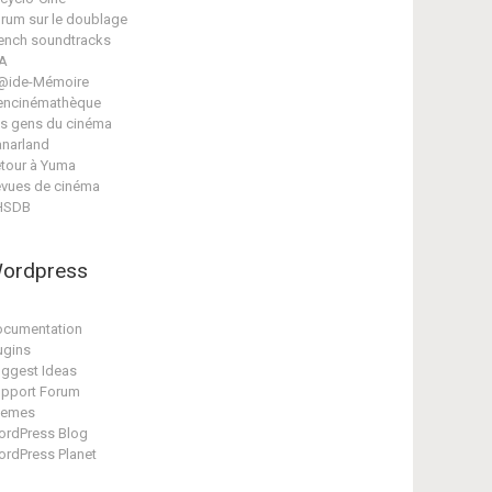
rum sur le doublage
ench soundtracks
A
@ide-Mémoire
encinémathèque
s gens du cinéma
narland
tour à Yuma
vues de cinéma
HSDB
ordpress
cumentation
ugins
ggest Ideas
pport Forum
hemes
rdPress Blog
rdPress Planet