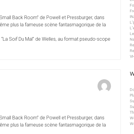
Fo
Fr
IN
 Small Back Room” de Powell et Pressburger, dans
L'
t même plus la fameuse scène fantasmagorique de la
L'
Le
 “La Soif Du Mal” de Welles, au format pseudo-scope
Na
Re
Re
V
W
n
Do
Pl
Su
Su
T
 Small Back Room” de Powell et Pressburger, dans
Wo
Wo
t même plus la fameuse scène fantasmagorique de la