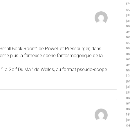
fé
oc
ju
n
ja
ma
av
no
oc
 Small Back Room” de Powell et Pressburger, dans
ma
no
t même plus la fameuse scène fantasmagorique de la
ao
av
 “La Soif Du Mal” de Welles, au format pseudo-scope
ma
fé
ja
ju
ju
ma
av
ma
fé
n
ja
dé