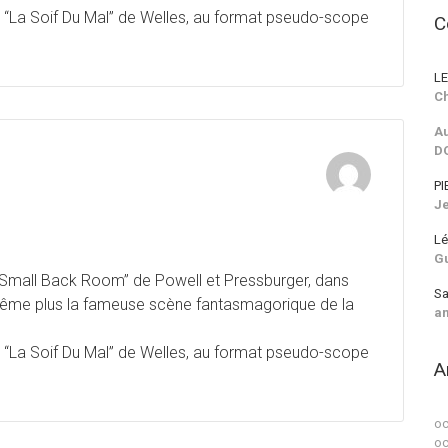
 “La Soif Du Mal” de Welles, au format pseudo-scope
C
LE
Ch
Au
D
n
PI
J
Lé
G
 Small Back Room” de Powell et Pressburger, dans
Sa
t même plus la fameuse scène fantasmagorique de la
a
 “La Soif Du Mal” de Welles, au format pseudo-scope
A
oc
oc