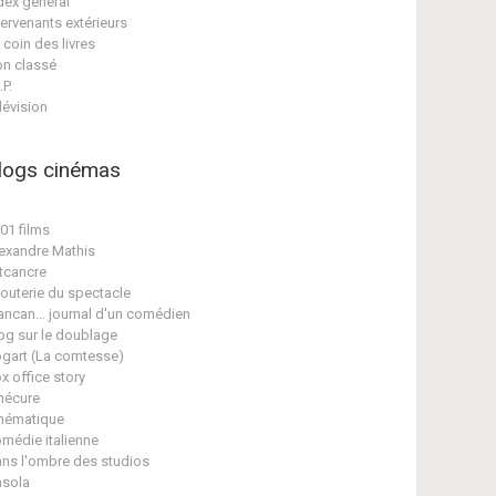
dex général
tervenants extérieurs
 coin des livres
n classé
.P.
lévision
logs cinémas
01 films
exandre Mathis
tcancre
jouterie du spectacle
ancan… journal d'un comédien
og sur le doublage
gart (La comtesse)
x office story
nécure
nématique
médie italienne
ns l'ombre des studios
sola