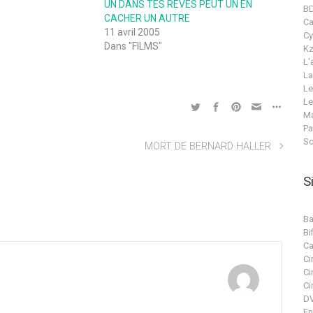
UN DANS TES REVES PEUT UN EN
B
CACHER UN AUTRE
C
11 avril 2005
Cy
Dans "FILMS"
Kz
L'
La
Le
Le
Ma
Pa
Sc
MORT DE BERNARD HALLER
S
Ba
Bif
Ca
Ci
Ci
n
Ci
DV
En