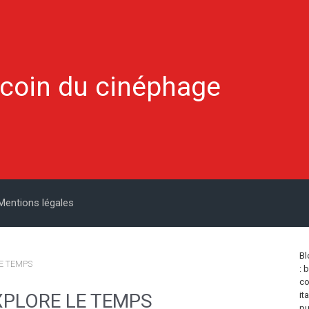
 coin du cinéphage
Mentions légales
Bl
E TEMPS
: 
co
XPLORE LE TEMPS
it
pu