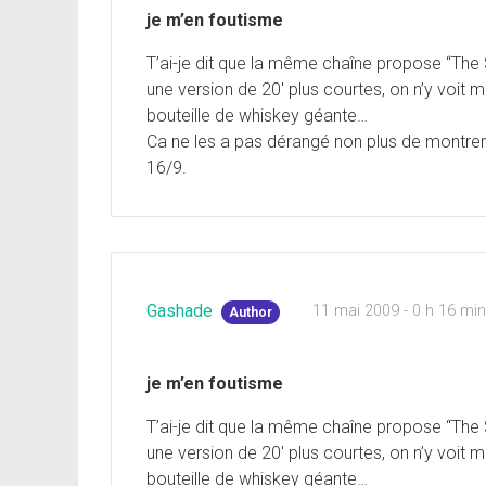
je m’en foutisme
T’ai-je dit que la même chaîne propose “The
une version de 20′ plus courtes, on n’y voi
bouteille de whiskey géante…
Ca ne les a pas dérangé non plus de montrer
16/9.
Gashade
11 mai 2009 - 0 h 16 mi
Author
je m’en foutisme
T’ai-je dit que la même chaîne propose “The
une version de 20′ plus courtes, on n’y voi
bouteille de whiskey géante…