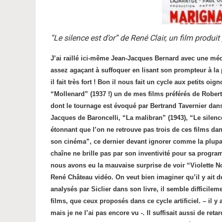
“Le silence est d’or” de René Clair, un film produit
J’ai raillé ici-même Jean-Jacques Bernard avec une méch
assez agaçant à suffoquer en lisant son prompteur à la
il fait très fort ! Bon il nous fait un cycle aux petits o
“Mollenard” (1937 !) un de mes films préférés de Robert
dont le tournage est évoqué par Bertrand Tavernier dans
Jacques de Baroncelli, “La malibran” (1943), “Le silence 
étonnant que l’on ne retrouve pas trois de ces films dan
son cinéma”, ce dernier devant ignorer comme la plupar
chaîne ne brille pas par son inventivité pour sa progra
nous avons eu la mauvaise surprise de voir “Violette 
René Château vidéo. On veut bien imaginer qu’il y ait 
analysés par Siclier dans son livre, il semble difficile
films, que ceux proposés dans ce cycle artificiel. – il 
mais je ne l’ai pas encore vu -. Il suffisait aussi de re