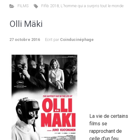
FILMS
Fifib 2018
,
L'homme qui a surpris tout le monde
Olli Mäki
27 octobre 2016
Ecrit par
Coinducinéphage
La vie de certains
films se
rapprochant de
celle d’un feu