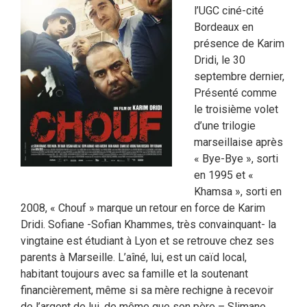
l’UGC ciné-cité
Bordeaux en
présence de Karim
Dridi, le 30
septembre dernier,
Présenté comme
le troisième volet
d’une trilogie
marseillaise après
« Bye-Bye », sorti
en 1995 et «
Khamsa », sorti en
2008, « Chouf » marque un retour en force de Karim
Dridi. Sofiane -Sofian Khammes, très convainquant- la
vingtaine est étudiant à Lyon et se retrouve chez ses
parents à Marseille. L’aîné, lui, est un caïd local,
habitant toujours avec sa famille et la soutenant
financièrement, même si sa mère rechigne à recevoir
de l’argent de lui, de même que son père – Slimane