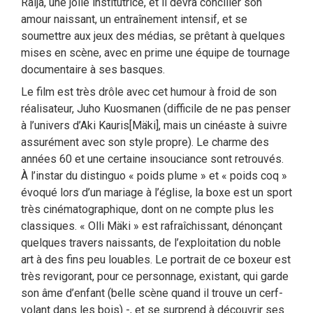
Raija, une jolie institutrice, et il devra concilier son
amour naissant, un entraînement intensif, et se
soumettre aux jeux des médias, se prêtant à quelques
mises en scène, avec en prime une équipe de tournage
documentaire à ses basques.
Le film est très drôle avec cet humour à froid de son
réalisateur, Juho Kuosmanen (difficile de ne pas penser
à l’univers d’Aki Kauris[Mäki], mais un cinéaste à suivre
assurément avec son style propre). Le charme des
années 60 et une certaine insouciance sont retrouvés.
À l’instar du distinguo « poids plume » et « poids coq »
évoqué lors d’un mariage à l’église, la boxe est un sport
très cinématographique, dont on ne compte plus les
classiques. « Olli Mäki » est rafraîchissant, dénonçant
quelques travers naissants, de l’exploitation du noble
art à des fins peu louables. Le portrait de ce boxeur est
très revigorant, pour ce personnage, existant, qui garde
son âme d’enfant (belle scène quand il trouve un cerf-
volant dans les bois) -, et se surprend à découvrir ses