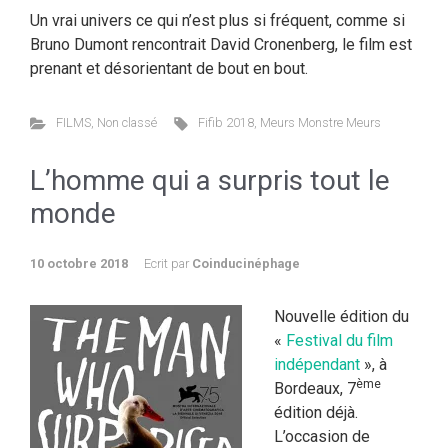
Un vrai univers ce qui n’est plus si fréquent, comme si
Bruno Dumont rencontrait David Cronenberg, le film est
prenant et désorientant de bout en bout.
FILMS
,
Non classé
Fifib 2018
,
Meurs Monstre Meurs
L’homme qui a surpris tout le
monde
10 octobre 2018
Ecrit par
Coinducinéphage
Nouvelle édition du
«
Festival du film
indépendant
», à
ème
Bordeaux, 7
édition déjà.
L’occasion de