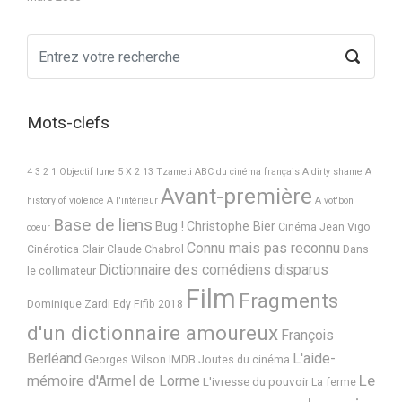
Mots-clefs
4 3 2 1 Objectif lune
5 X 2
13 Tzameti
ABC du cinéma français
A dirty shame
A
Avant-première
history of violence
A l'intérieur
A vot'bon
Base de liens
Bug !
Christophe Bier
Cinéma Jean Vigo
coeur
Connu mais pas reconnu
Cinérotica
Clair
Claude Chabrol
Dans
Dictionnaire des comédiens disparus
le collimateur
Film
Fragments
Dominique Zardi
Edy
Fifib 2018
d'un dictionnaire amoureux
François
Berléand
L'aide-
Georges Wilson
IMDB
Joutes du cinéma
Le
mémoire d'Armel de Lorme
L'ivresse du pouvoir
La ferme