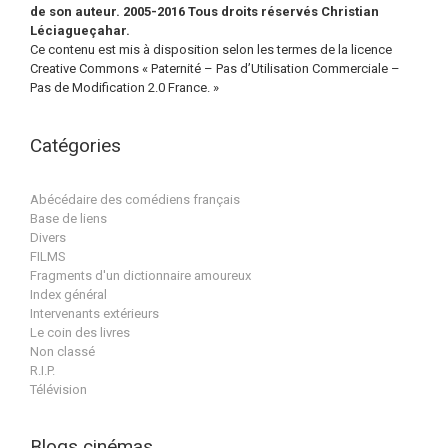
de son auteur. 2005-2016 Tous droits réservés Christian
Léciagueçahar.
Ce contenu est mis à disposition selon les termes de la licence
Creative Commons « Paternité – Pas d’Utilisation Commerciale –
Pas de Modification 2.0 France. »
Catégories
Abécédaire des comédiens français
Base de liens
Divers
FILMS
Fragments d'un dictionnaire amoureux
Index général
Intervenants extérieurs
Le coin des livres
Non classé
R.I.P.
Télévision
Blogs cinémas