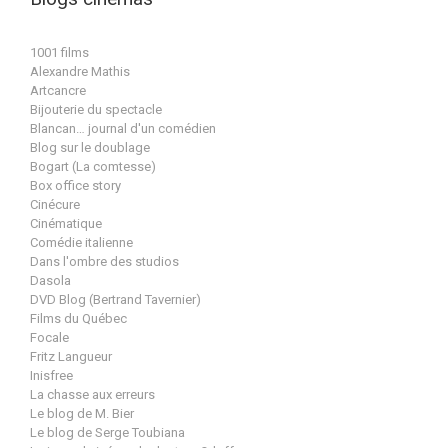
1001 films
Alexandre Mathis
Artcancre
Bijouterie du spectacle
Blancan… journal d'un comédien
Blog sur le doublage
Bogart (La comtesse)
Box office story
Cinécure
Cinématique
Comédie italienne
Dans l'ombre des studios
Dasola
DVD Blog (Bertrand Tavernier)
Films du Québec
Focale
Fritz Langueur
Inisfree
La chasse aux erreurs
Le blog de M. Bier
Le blog de Serge Toubiana