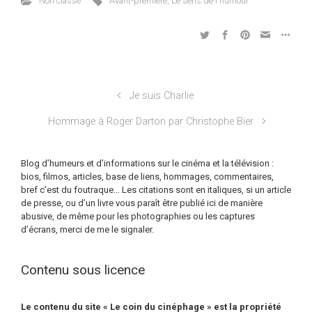
Non classé
Avant-première
,
Le sens de l'humour
Je suis Charlie
Hommage à Roger Darton par Christophe Bier
Blog d’humeurs et d’informations sur le cinéma et la télévision :
bios, filmos, articles, base de liens, hommages, commentaires,
bref c’est du foutraque… Les citations sont en italiques, si un article
de presse, ou d’un livre vous paraît être publié ici de manière
abusive, de même pour les photographies ou les captures
d’écrans, merci de me le signaler.
Contenu sous licence
Le contenu du site « Le coin du cinéphage » est la propriété