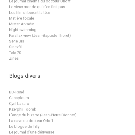
Le journal cinéma du docteur Orloff
Le vieux monde qui n'en finit pas
Les films libèrent la tête
Matière focale
Mister Arkadin
Nightswimming
Parallax view (Jean-Baptiste Thoret)
Série Bis
Sinezfil
Télé 70
Zines
Blogs divers
BD-René
Casaploum
Cyril Lazaro
Kzerphii Toomk
L'ange du bizarre (Jean-Pierre Dionnet)
La cave du docteur Orloff
Le blogue de Tilly
Le journal d'une dériveuse