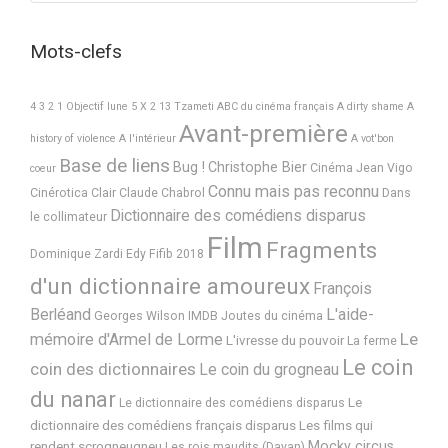
Mots-clefs
4 3 2 1 Objectif lune
5 X 2
13 Tzameti
ABC du cinéma français
A dirty shame
A
Avant-première
history of violence
A l'intérieur
A vot'bon
Base de liens
Bug !
Christophe Bier
Cinéma Jean Vigo
coeur
Connu mais pas reconnu
Cinérotica
Clair
Claude Chabrol
Dans
Dictionnaire des comédiens disparus
le collimateur
Film
Fragments
Dominique Zardi
Edy
Fifib 2018
d'un dictionnaire amoureux
François
Berléand
L'aide-
Georges Wilson
IMDB
Joutes du cinéma
Le
mémoire d'Armel de Lorme
L'ivresse du pouvoir
La ferme
Le coin
coin des dictionnaires
Le coin du grogneau
du nanar
Le
Le dictionnaire des comédiens disparus
dictionnaire des comédiens français disparus
Les films qui
Mocky circus
rendent scrogneugneu
Les rois maudits (Dayan)