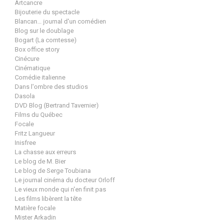
Artcancre
Bijouterie du spectacle
Blancan… journal d'un comédien
Blog sur le doublage
Bogart (La comtesse)
Box office story
Cinécure
Cinématique
Comédie italienne
Dans l'ombre des studios
Dasola
DVD Blog (Bertrand Tavernier)
Films du Québec
Focale
Fritz Langueur
Inisfree
La chasse aux erreurs
Le blog de M. Bier
Le blog de Serge Toubiana
Le journal cinéma du docteur Orloff
Le vieux monde qui n'en finit pas
Les films libèrent la tête
Matière focale
Mister Arkadin