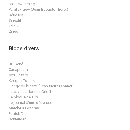
Nightswimming
Parallax view (Jean-Baptiste Thoret)
Série Bis
Sinezfil
Télé 70
Zines
Blogs divers
BD-René
Casaploum
Cyril Lazaro
Kzerphii Toomk
L'ange du bizarre (Jean-Pierre Dionnet)
La cave du docteur Orloff
Le blogue de Tilly
Le journal d'une dériveuse
Marche à Londres
Patrick Dion
Schleuder