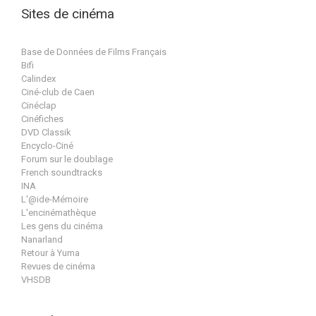
Sites de cinéma
Base de Données de Films Français
Bifi
Calindex
Ciné-club de Caen
Cinéclap
Cinéfiches
DVD Classik
Encyclo-Ciné
Forum sur le doublage
French soundtracks
INA
L'@ide-Mémoire
L'encinémathèque
Les gens du cinéma
Nanarland
Retour à Yuma
Revues de cinéma
VHSDB