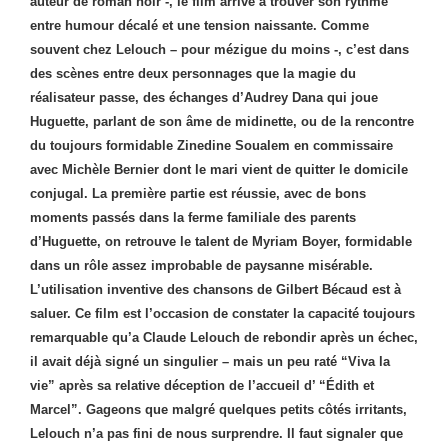
auteur de roman noir -, le film arrive à trouver son rythme
entre humour décalé et une tension naissante. Comme
souvent chez Lelouch – pour mézigue du moins -, c’est dans
des scènes entre deux personnages que la magie du
réalisateur passe, des échanges d’Audrey Dana qui joue
Huguette, parlant de son âme de midinette, ou de la rencontre
du toujours formidable Zinedine Soualem en commissaire
avec Michèle Bernier dont le mari vient de quitter le domicile
conjugal. La première partie est réussie, avec de bons
moments passés dans la ferme familiale des parents
d’Huguette, on retrouve le talent de Myriam Boyer, formidable
dans un rôle assez improbable de paysanne misérable.
L’utilisation inventive des chansons de Gilbert Bécaud est à
saluer. Ce film est l’occasion de constater la capacité toujours
remarquable qu’a Claude Lelouch de rebondir après un échec,
il avait déjà signé un singulier – mais un peu raté “Viva la
vie” après sa relative déception de l’accueil d’ “Édith et
Marcel”. Gageons que malgré quelques petits côtés irritants,
Lelouch n’a pas fini de nous surprendre. Il faut signaler que