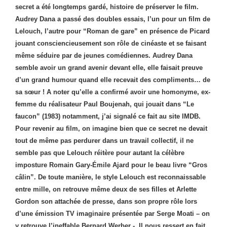
secret a été longtemps gardé, histoire de préserver le film.
Audrey Dana a passé des doubles essais, l’un pour un film de
Lelouch, l’autre pour “Roman de gare” en présence de Picard
jouant consciencieusement son rôle de cinéaste et se faisant
même séduire par de jeunes comédiennes. Audrey Dana
semble avoir un grand avenir devant elle, elle faisait preuve
d’un grand humour quand elle recevait des compliments… de
sa sœur ! A noter qu’elle a confirmé avoir une homonyme, ex-
femme du réalisateur Paul Boujenah, qui jouait dans “Le
faucon” (1983) notamment, j’ai signalé ce fait au site IMDB.
Pour revenir au film, on imagine bien que ce secret ne devait
tout de même pas perdurer dans un travail collectif, il ne
semble pas que Lelouch réitère pour autant la célèbre
imposture Romain Gary-Émile Ajard pour le beau livre “Gros
câlin”. De toute manière, le style Lelouch est reconnaissable
entre mille, on retrouve même deux de ses filles et Arlette
Gordon son attachée de presse, dans son propre rôle lors
d’une émission TV imaginaire présentée par Serge Moati – on
y retrouve l’ineffable Bernard Werber -. Il nous ressert en fait