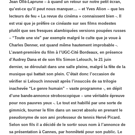
Jean Ollé-Laprune – à quand un retour sur notre petit écran,
qu’est-ce qu’il peut nous manquer… – et Yves Alion – que les
lecteurs de feu « La revue du cinéma » connaissent bien -. Il
est vrai que je préfère ce cinéaste sur ses films modestes
plutôt que ses fresques alambiquées versions poupées russes
– “Toute une vie” par exemple malgré le culte que je voue à
Charles Denner, est quand même hautement improbable -.
L’avant-première du film à l’UGC-Cité Bordeaux, en présence
d’Audrey Dana et de son fils Simon Lelouch, le 21 juin
dernier, se déroulait dans une salle pleine, malgré la fête de la
musique qui battait son plein. C’était donc l’occasion de
vérifier si Lelouch innovait
après l’insuccès de sa trilogie
inachevée “Le genre humain” – vaste programme -, en dépit
d’une bande-annonce stroboscopique – une véritable épreuve
pour nos pauvres yeux -. Le tout est habillé par une sorte de
gimmick, tourner le film dans un secret absolu en prenant le
pseudonyme de son ami professeur de tennis Hervé Picard.
Selon son fils il a décidé de le sortir sous nom à l’annonce de
sa présentation à Cannes, par honnêteté pour son public. Le