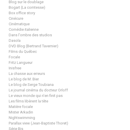
Blog sur le doublage
Bogart (La comtesse)
Box office story
Cinécure
Cinématique
Comédie italienne
Dans l'ombre des studios
Dasola
DVD Blog (Bertrand Tavernier)
Films du Québec
Focale
Fritz Langueur
Inisfree
La chasse aux erreurs
Le blog de M. Bier
Le blog de Serge Toubiana
Le journal cinéma du docteur Orloff
Le vieux monde qui n'en finit pas
Les films libèrent la tête
Matière focale
Mister Arkadin
Nightswimming
Parallax view (Jean-Baptiste Thoret)
Série Bis