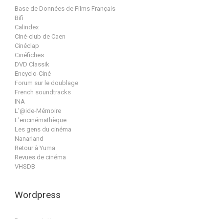
Base de Données de Films Français
Bifi
Calindex
Ciné-club de Caen
Cinéclap
Cinéfiches
DVD Classik
Encyclo-Ciné
Forum sur le doublage
French soundtracks
INA
L'@ide-Mémoire
L'encinémathèque
Les gens du cinéma
Nanarland
Retour à Yuma
Revues de cinéma
VHSDB
Wordpress