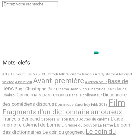
Mots-clefs
4 3 2 1 Objectif lune
5 X 2
13 Tzameti
ABC du cinéma français
A dirty shame
A history of
Avant-première
Base de
violence
A l'intérieur
A vot'bon coeur
liens
Bug !
Christophe Bier
Cinéma Jean Vigo
Cinérotica
Clair
Claude
Connu mais pas reconnu
Dictionnaire
Chabrol
Dans le collimateur
Film
des comédiens disparus
Dominique Zardi
Edy
Fifib 2018
Fragments d'un dictionnaire amoureux
François Berléand
L'aide-
Georges Wilson
IMDB
Joutes du cinéma
Le coin
mémoire d'Armel de Lorme
L'ivresse du pouvoir
La ferme
Le coin du
des dictionnaires
Le coin du grogneau