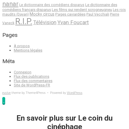
nanar
Le dictionnaire des
Le dictionnaire des comédiens disparus
comédiens français disparus
Les films qui rendent scrogneugneu
Les rois
Mocky circus
Pages caviardées
maudits (Dayan)
Paul Vecchiali
Pierre
R.I.P.
Télévision
Yvan Foucart
Vaneck
Pages
À propos
Mentions légales
Méta
Connexion
Flux des publications
Flux des commentaires
Site de WordPress-FR
evolve
theme by Theme4Press • Powered by
WordPress
En savoir plus sur Le coin du
cinéphage