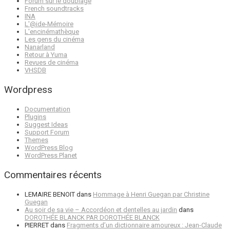
Forum sur le doublage
French soundtracks
INA
L'@ide-Mémoire
L'encinémathèque
Les gens du cinéma
Nanarland
Retour à Yuma
Revues de cinéma
VHSDB
Wordpress
Documentation
Plugins
Suggest Ideas
Support Forum
Themes
WordPress Blog
WordPress Planet
Commentaires récents
LEMAIRE BENOIT
dans
Hommage à Henri Guegan par Christine
Guegan
Au soir de sa vie – Accordéon et dentelles au jardin
dans
DOROTHÉE BLANCK PAR DOROTHÉE BLANCK
PIERRET
dans
Fragments d’un dictionnaire amoureux : Jean-Claude