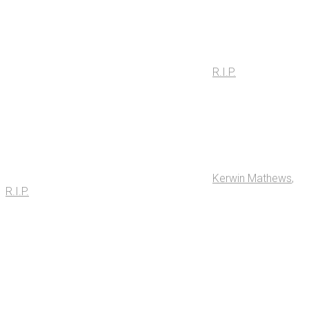
R.I.P.
Kerwin Mathews
,
R.I.P.