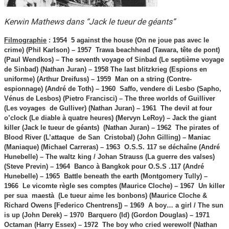
Kerwin Mathews dans “Jack le tueur de géants”
Filmographie
: 1954 5 against the house (On ne joue pas avec le
crime) (Phil Karlson) – 1957 Trawa beachhead (Tawara, tête de pont)
(Paul Wendkos) – The seventh voyage of Sinbad (Le septième voyage
de Sinbad) (Nathan Juran) – 1958 The last
blitzkrieg (Espions en
uniforme) (Arthur Dreifuss) – 1959 Man on a string (Contre-
espionnage) (André de Toth) – 1960 Saffo, vendere di Lesbo (Sapho,
Vénus de Lesbos) (Pietro Francisci) – The three worlds of Guilliver
(Les voyages de Gulliver) (Nathan Juran) –
1961 The devil at four
o’clock (Le diable à quatre heures) (Mervyn LeRoy) – Jack the giant
killer (Jack le tueur de géants) (Nathan Juran) –
1962 The pirates of
Blood River (L’attaque de San Cristobal) (John Gilling) –
Maniac
(Maniaque) (Michael Carreras) –
1963 O.S.S. 117 se déchaîne (André
Hunebelle) –
The waltz king / Johan Strauss (La guerre des valses)
(Steve Previn) –
1964 Banco à Bangkok pour O.S.S .117 (André
Hunebelle) – 1965 Battle beneath the earth (Montgomery Tully) –
1966 Le vicomte règle ses comptes (Maurice Cloche) – 1967 Un killer
per sua maestà (Le tueur aime les bonbons) (Maurice Cloche &
Richard Owens [Federico Chentrens]) –
1969 A boy… a girl / The sun
is up (John Derek) –
1970 Barquero (Id) (Gordon Douglas) – 1971
Octaman (Harry Essex) – 1972 The boy who cried werewolf (Nathan