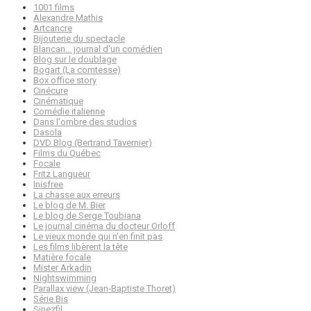
1001 films
Alexandre Mathis
Artcancre
Bijouterie du spectacle
Blancan… journal d'un comédien
Blog sur le doublage
Bogart (La comtesse)
Box office story
Cinécure
Cinématique
Comédie italienne
Dans l'ombre des studios
Dasola
DVD Blog (Bertrand Tavernier)
Films du Québec
Focale
Fritz Langueur
Inisfree
La chasse aux erreurs
Le blog de M. Bier
Le blog de Serge Toubiana
Le journal cinéma du docteur Orloff
Le vieux monde qui n'en finit pas
Les films libèrent la tête
Matière focale
Mister Arkadin
Nightswimming
Parallax view (Jean-Baptiste Thoret)
Série Bis
Sinezfil