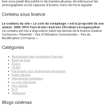
livre vous paraît être publié ici de manière abusive, de même pour les
photographies ou les captures d’écrans, merci de me le signaler.
Contenu sous licence
Le contenu du site « Le coin du cinéphage » est la propriété de son
auteur. 2005-2016 Tous droits réservés Christian Léciagueçahar.
Ce contenu est mis à disposition selon les termes de la licence Creative
Commons « Paternité – Pas d’Utilisation Commerciale – Pas de
Modification 2.0 France. »
Catégories
Abécédaire des comédiens français
Base de liens
Divers
FILMS
Fragments d'un dictionnaire amoureux
Index général
Intervenants extérieurs
Le coin des livres
Non classé
R.I.P.
Télévision
Blogs cinémas