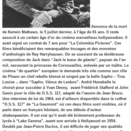
Annonce de la mort
de Kerwin Mathews, le 5 juillet dernier, à l’âge de 81 ans. Il reste
associé à un certain âge d’or du cinéma merveilleux hollywoodien. Il
avait signé un contrat de 7 ans pour “La Colombia Pictures”. Ces
films bénéficiaient des remarquables trucages et des monstres
d’anthologie de Ray Harryhausen. On se souvient de sa ténébreuse
composition de Jack dans “Jack le tueur de géants”, paysan de l’an
mil, secourant la princesse de Cornouailles, enlevée par un traître. Le
cinéma “de quartier” européen le demande très vite comme son rôle
de Phaon un chef rebelle blessé et soigné par la belle Sapho – Tina
Louise -, dans “Sapho, Vénus de Lesbos”. André Hunebelle le
choisit pour succéder à Yvan Desny, avant Frédérick Stafford et John
Gavin pour le rôle de O.S.S. 117, adapté de l’œuvre de Jean Bruce.
Une interview de lui de 1964, est d’ailleurs disponible dans le coffret
“O.S.S. 117” de “La Gaumont” où ces deux films sont visibles, où il
parle dans un français hésitant, de ses débuts d’acteur
shakespearien. Il est vrai qu’il avait été brièvement professeur de
lycée à “Lake Geneva”, avant son arrivée à Hollywood en 1954.
Doublé par Jean-Pierre Duclos, il est difficile de juger ses qualités