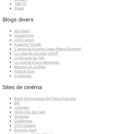
Télé 70
Zines
Blogs divers
BD-René
Casaploum
Cyril Lazaro
Kzerphii Toomk
L'ange du bizarre (Jean-Pierre Dionnet)
La cave du docteur Orloff
Le blogue de Tilly
Le journal d'une dériveuse
Marche à Londres
Patrick Dion
Schleuder
Sites de cinéma
Base de Données de Films Français
Bifi
Calindex
Ciné-club de Caen
Cinéclap
Cinéfiches
DVD Classik
Encyclo-Ciné