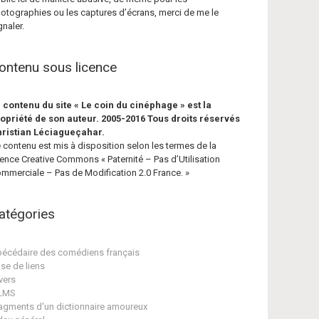
otographies ou les captures d’écrans, merci de me le
gnaler.
ontenu sous licence
 contenu du site « Le coin du cinéphage » est la
opriété de son auteur. 2005-2016 Tous droits réservés
ristian Léciagueçahar.
 contenu est mis à disposition selon les termes de la
cence Creative Commons « Paternité – Pas d’Utilisation
mmerciale – Pas de Modification 2.0 France. »
atégories
écédaire des comédiens français
se de liens
vers
ILMS
agments d'un dictionnaire amoureux