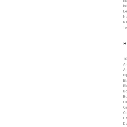
In
In
Le
No
R.I
Té
B
10
Al
Ar
Bi
Bl
Bl
Bo
Bo
Ci
Ci
Co
Da
Da