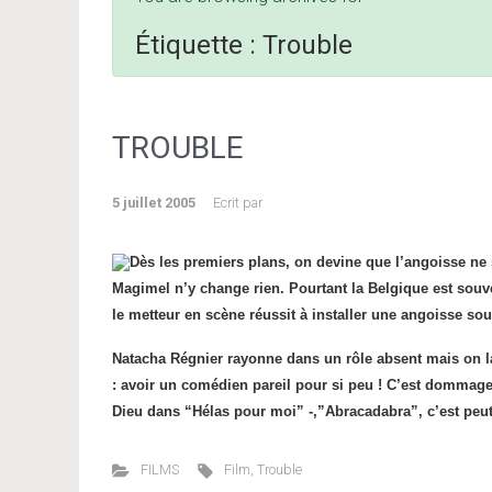
Étiquette :
Trouble
TROUBLE
5 juillet 2005
Ecrit par
Dès les premiers plans, on devine que l’angoisse ne s
Magimel n’y change rien. Pourtant la Belgique est souve
le metteur en scène réussit à installer une angoisse sou
Natacha Régnier rayonne dans un rôle absent mais on la
: avoir un comédien pareil pour si peu ! C’est dommage,
Dieu dans “Hélas pour moi” -,”Abracadabra”, c’est peut-
FILMS
Film
,
Trouble