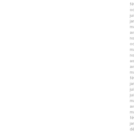
fé
oc
ju
ja
ma
av
no
oc
ma
no
ao
av
ma
fé
ja
ju
ju
ma
av
ma
fé
ja
dé