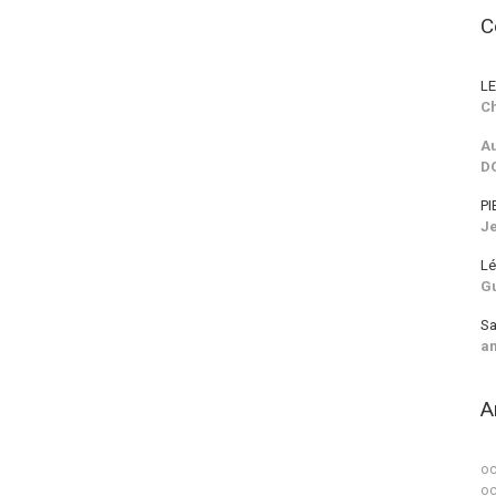
C
LE
Ch
Au
D
PI
J
Lé
G
Sa
a
A
oc
oc