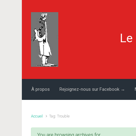
Skip to main content
Le
À propos
Rejoignez-nous sur Facebook →
Accueil
Tag: Trouble
You are browsing archives for