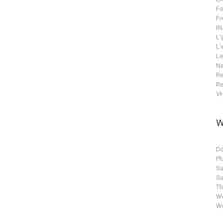
Fo
Fr
IN
L'
L'
Le
Na
Re
Re
V
W
Do
Pl
Su
Su
T
Wo
Wo