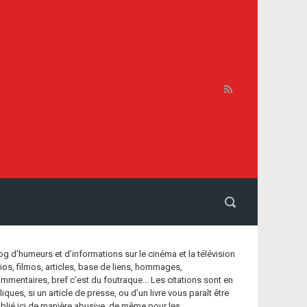
og d’humeurs et d’informations sur le cinéma et la télévision
bios, filmos, articles, base de liens, hommages,
mmentaires, bref c’est du foutraque… Les citations sont en
aliques, si un article de presse, ou d’un livre vous paraît être
blié ici de manière abusive, de même pour les