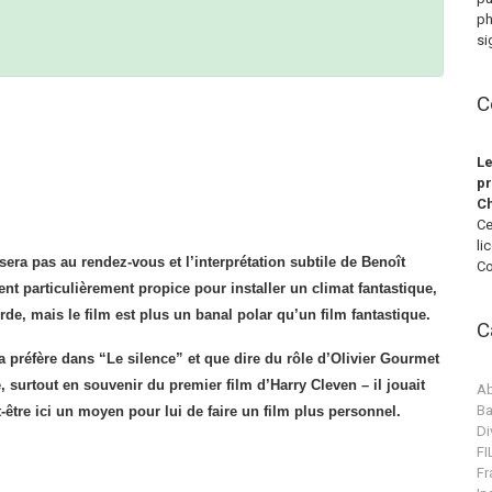
ph
si
C
Le
pr
Ch
Ce
li
era pas au rendez-vous et l’interprétation subtile de Benoît
Co
nt particulièrement propice pour installer un climat fantastique,
rde, mais le film est plus un banal polar qu’un film fantastique.
C
 préfère dans “Le silence” et que dire du rôle d’Olivier Gourmet
 surtout en souvenir du premier film d’Harry Cleven – il jouait
Ab
Ba
être ici un moyen pour lui de faire un film plus personnel.
Di
F
Fr