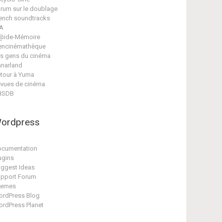
rum sur le doublage
ench soundtracks
A
@ide-Mémoire
encinémathèque
s gens du cinéma
narland
tour à Yuma
vues de cinéma
HSDB
ordpress
cumentation
ugins
ggest Ideas
pport Forum
hemes
rdPress Blog
rdPress Planet