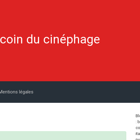
 coin du cinéphage
Mentions légales
Bl
: 
co
it
pu