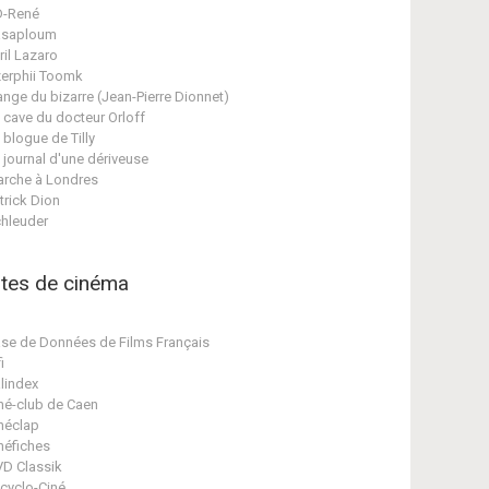
D-René
asaploum
ril Lazaro
erphii Toomk
ange du bizarre (Jean-Pierre Dionnet)
 cave du docteur Orloff
 blogue de Tilly
 journal d'une dériveuse
rche à Londres
trick Dion
hleuder
ites de cinéma
se de Données de Films Français
i
lindex
né-club de Caen
néclap
néfiches
D Classik
cyclo-Ciné