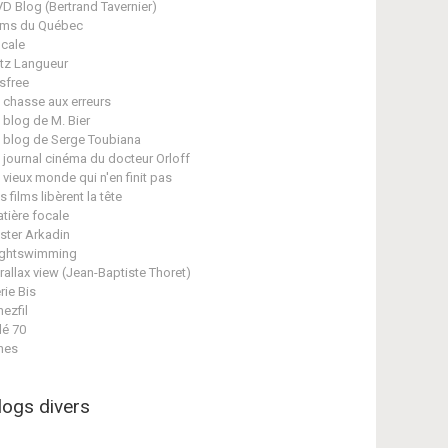
D Blog (Bertrand Tavernier)
lms du Québec
cale
itz Langueur
isfree
 chasse aux erreurs
 blog de M. Bier
 blog de Serge Toubiana
 journal cinéma du docteur Orloff
 vieux monde qui n'en finit pas
s films libèrent la tête
tière focale
ster Arkadin
ghtswimming
rallax view (Jean-Baptiste Thoret)
rie Bis
nezfil
lé 70
nes
logs divers