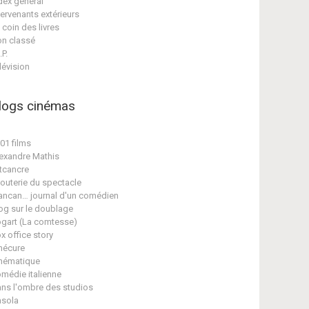
dex général
tervenants extérieurs
 coin des livres
n classé
.P.
lévision
logs cinémas
01 films
exandre Mathis
tcancre
jouterie du spectacle
ancan… journal d'un comédien
og sur le doublage
gart (La comtesse)
x office story
nécure
nématique
médie italienne
ns l'ombre des studios
sola