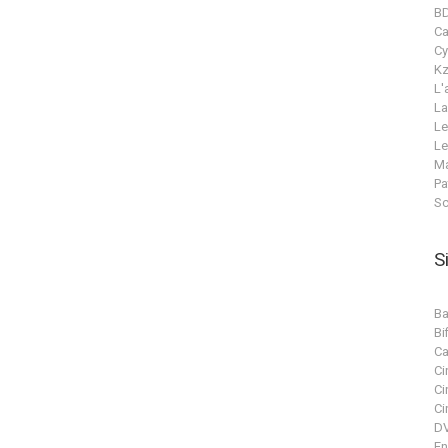
B
C
Cy
Kz
L'
La
Le
Le
Ma
Pa
Sc
S
Ba
Bif
Ca
Ci
Ci
Ci
DV
En