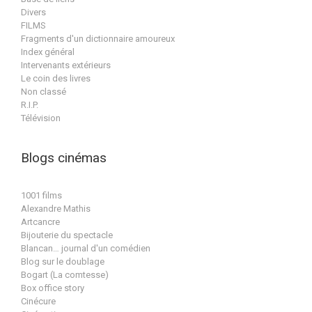
Divers
FILMS
Fragments d'un dictionnaire amoureux
Index général
Intervenants extérieurs
Le coin des livres
Non classé
R.I.P.
Télévision
Blogs cinémas
1001 films
Alexandre Mathis
Artcancre
Bijouterie du spectacle
Blancan… journal d'un comédien
Blog sur le doublage
Bogart (La comtesse)
Box office story
Cinécure