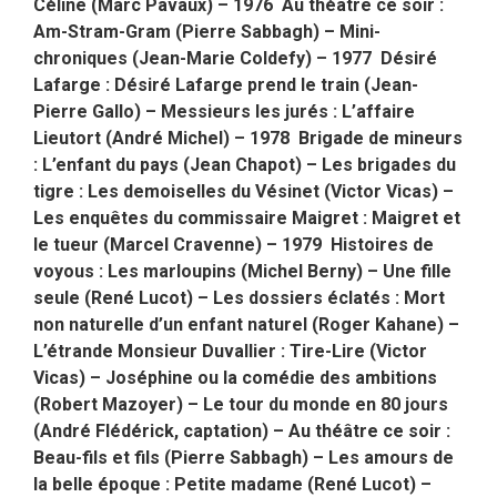
Céline (Marc Pavaux) – 1976 Au théâtre ce soir :
Am-Stram-Gram (Pierre Sabbagh) – Mini-
chroniques (Jean-Marie Coldefy) – 1977 Désiré
Lafarge : Désiré Lafarge prend le train (Jean-
Pierre Gallo) – Messieurs les jurés : L’affaire
Lieutort (André Michel) – 1978 Brigade de mineurs
: L’enfant du pays (Jean Chapot) – Les brigades du
tigre : Les demoiselles du Vésinet (Victor Vicas) –
Les enquêtes du commissaire Maigret : Maigret et
le tueur (Marcel Cravenne) – 1979 Histoires de
voyous : Les marloupins (Michel Berny) – Une fille
seule (René Lucot) – Les dossiers éclatés : Mort
non naturelle d’un enfant naturel (Roger Kahane) –
L’étrande Monsieur Duvallier : Tire-Lire (Victor
Vicas) – Joséphine ou la comédie des ambitions
(Robert Mazoyer) – Le tour du monde en 80 jours
(André Flédérick, captation) – Au théâtre ce soir :
Beau-fils et fils (Pierre Sabbagh) – Les amours de
la belle époque : Petite madame (René Lucot) –