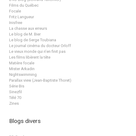
Films du Québec
Focale
Fritz Langueur
Inisfree
La chasse aux erreurs
Le blog de M. Bier
Le blog de Serge Toubiana
Le journal cinéma du docteur Orloff
Le vieux monde qui n'en finit pas
Les films libèrent la tête
Matière focale
Mister Arkadin
Nightswimming
Parallax view (Jean-Baptiste Thoret)
Série Bis
Sinezfil
Télé 70
Zines
Blogs divers