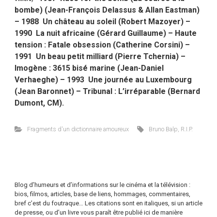
bombe) (Jean-François Delassus & Allan Eastman)
– 1988 Un château au soleil (Robert Mazoyer) –
1990 La nuit africaine (Gérard Guillaume) – Haute
tension : Fatale obsession (Catherine Corsini) –
1991 Un beau petit milliard (Pierre Tchernia) –
Imogène : 3615 bisé marine (Jean-Daniel
Verhaeghe) – 1993 Une journée au Luxembourg
(Jean Baronnet) – Tribunal : L’irréparable (Bernard
Dumont, CM).
Fragments d'un dictionnaire amoureux
Bruno Balp
,
R.I.P.
Blog d’humeurs et d’informations sur le cinéma et la télévision :
bios, filmos, articles, base de liens, hommages, commentaires,
bref c’est du foutraque… Les citations sont en italiques, si un article
de presse, ou d’un livre vous paraît être publié ici de manière