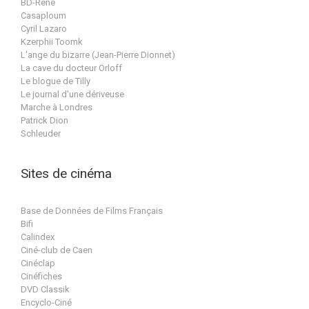
BD-René
Casaploum
Cyril Lazaro
Kzerphii Toomk
L'ange du bizarre (Jean-Pierre Dionnet)
La cave du docteur Orloff
Le blogue de Tilly
Le journal d'une dériveuse
Marche à Londres
Patrick Dion
Schleuder
Sites de cinéma
Base de Données de Films Français
Bifi
Calindex
Ciné-club de Caen
Cinéclap
Cinéfiches
DVD Classik
Encyclo-Ciné