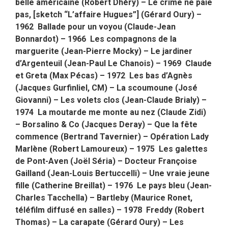
belle américaine (Robert Dhéry) – Le crime ne paie
pas, [sketch “L’affaire Hugues”] (Gérard Oury) –
1962 Ballade pour un voyou (Claude-Jean
Bonnardot) – 1966 Les compagnons de la
marguerite (Jean-Pierre Mocky) – Le jardiner
d’Argenteuil (Jean-Paul Le Chanois) – 1969 Claude
et Greta (Max Pécas) – 1972 Les bas d’Agnès
(Jacques Gurfinliel, CM) – La scoumoune (José
Giovanni) – Les volets clos (Jean-Claude Brialy) –
1974 La moutarde me monte au nez (Claude Zidi)
– Borsalino & Co (Jacques Deray) – Que la fête
commence (Bertrand Tavernier) – Opération Lady
Marlène (Robert Lamoureux) – 1975 Les galettes
de Pont-Aven (Joël Séria) – Docteur Françoise
Gailland (Jean-Louis Bertuccelli) – Une vraie jeune
fille (Catherine Breillat) – 1976 Le pays bleu (Jean-
Charles Tacchella) – Bartleby (Maurice Ronet,
téléfilm diffusé en salles) – 1978 Freddy (Robert
Thomas) – La carapate (Gérard Oury) – Les