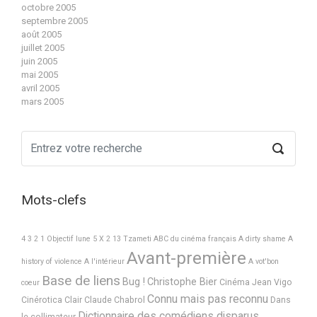
octobre 2005
septembre 2005
août 2005
juillet 2005
juin 2005
mai 2005
avril 2005
mars 2005
Mots-clefs
4 3 2 1 Objectif lune
5 X 2
13 Tzameti
ABC du cinéma français
A dirty shame
A
Avant-première
history of violence
A l'intérieur
A vot'bon
Base de liens
Bug !
Christophe Bier
Cinéma Jean Vigo
coeur
Connu mais pas reconnu
Cinérotica
Clair
Claude Chabrol
Dans
Dictionnaire des comédiens disparus