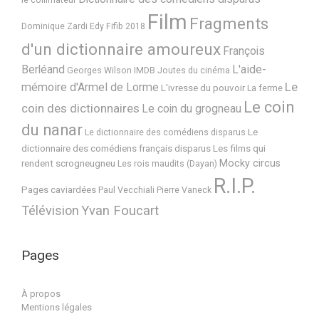
le collimateur
Film
Fragments
Dominique Zardi
Edy
Fifib 2018
d'un dictionnaire amoureux
François
Berléand
L'aide-
Georges Wilson
IMDB
Joutes du cinéma
Le
mémoire d'Armel de Lorme
L'ivresse du pouvoir
La ferme
Le coin
coin des dictionnaires
Le coin du grogneau
du nanar
Le
Le dictionnaire des comédiens disparus
dictionnaire des comédiens français disparus
Les films qui
Mocky circus
rendent scrogneugneu
Les rois maudits (Dayan)
R.I.P.
Pages caviardées
Paul Vecchiali
Pierre Vaneck
Télévision
Yvan Foucart
Pages
À propos
Mentions légales