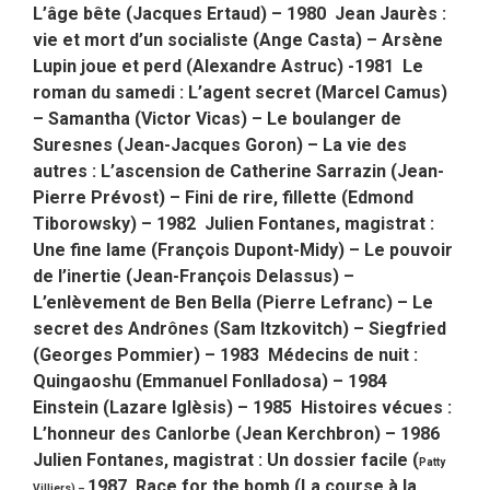
L’âge bête (Jacques Ertaud) – 1980 Jean Jaurès :
vie et mort d’un socialiste (Ange Casta) – Arsène
Lupin joue et perd (Alexandre Astruc) -1981 Le
roman du samedi : L’agent secret (Marcel Camus)
– Samantha (Victor Vicas) – Le boulanger de
Suresnes (Jean-Jacques Goron) – La vie des
autres : L’ascension de Catherine Sarrazin (Jean-
Pierre Prévost) – Fini de rire, fillette (Edmond
Tiborowsky) – 1982 Julien Fontanes, magistrat :
Une fine lame (François Dupont-Midy) – Le pouvoir
de l’inertie (Jean-François Delassus) –
L’enlèvement de Ben Bella (Pierre Lefranc) – Le
secret des Andrônes (Sam Itzkovitch) – Siegfried
(Georges Pommier) – 1983 Médecins de nuit :
Quingaoshu (Emmanuel Fonlladosa) – 1984
Einstein (Lazare Iglèsis) – 1985 Histoires vécues :
L’honneur des Canlorbe (Jean Kerchbron) – 1986
Julien Fontanes, magistrat : Un dossier facile (
Patty
1987 Race for the bomb (La course à la
Villiers) –