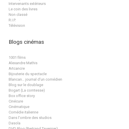
Intervenants extérieurs
Le coin des livres
Non classé
R.I.P.
Télévision
Blogs cinémas
1001 films
Alexandre Mathis
Artcancre
Bijouterie du spectacle
Blancan… journal d'un comédien
Blog sur le doublage
Bogart (La comtesse)
Box office story
Cinécure
Cinématique
Comédie italienne
Dans l'ombre des studios
Dasola
DVD Blog (Bertrand Tavernier)