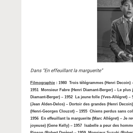
Dans “En effeuillant la marguerite”
Filmographie
: 1980
Trois télégrammes (Henri Decoin) –
1951
Monsieur Fabre (Henri Diamant-Berger) – Le plus 
Diamant-Berger) – 1952
La jeune
folle (Yves-Allégret)
(Jean Alden-Delos) – Dortoir des grandes (Henri Decoin)
(Henri-Georges Clouzot) – 1955
Chiens perdus sans col
1956
En effeuillant la marguerite (Marc Allégret) – Je 
joyeuse) (Gene Kelly) – 1957
Isabelle a peur des homm
Pinson (Robert Darène) – 1959
Monsieur Suzuki (Robert