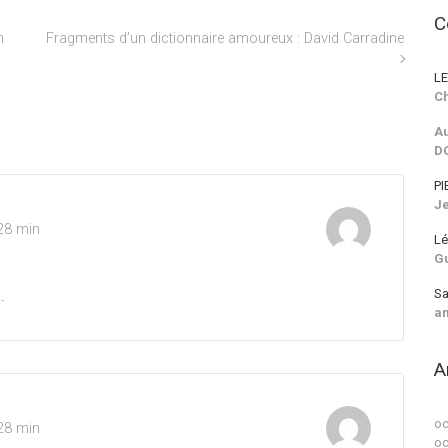
C
n
Fragments d’un dictionnaire amoureux : David Carradine
LE
Ch
Au
D
PI
J
28 min
Lé
G
Sa
.
a
A
oc
28 min
oc