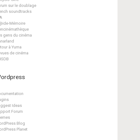
rum sur le doublage
ench soundtracks
A
@ide-Mémoire
encinémathèque
s gens du cinéma
narland
tour à Yuma
vues de cinéma
HSDB
ordpress
cumentation
ugins
ggest Ideas
pport Forum
hemes
rdPress Blog
rdPress Planet