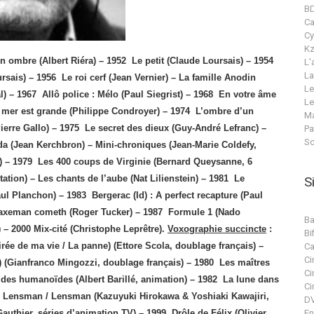
B
C
Cy
Kz
ombre (Albert Riéra) – 1952 Le petit (Claude Loursais) – 1954
L'
La
rsais) – 1956
Le roi cerf (Jean Vernier) –
La famille Anodin
Le
l) – 1967
Allô police : Mélo (Paul Siegrist) – 1968
En votre âme
Le
 mer est grande (Philippe Condroyer) – 1974
L’ombre d’un
Ma
erre Gallo) – 1975
Le secret des dieux (Guy-André Lefranc) –
Pa
Sc
 (Jean Kerchbron) – Mini-chroniques (Jean-Marie Coldefy,
 – 1979
Les 400 coups de Virginie (Bernard Queysanne, 6
ation) – Les chants de l’aube (Nat Lilienstein) – 1981
Le
S
aul Planchon) – 1983
Bergerac (Id) : A perfect recapture (Paul
e axeman cometh (Roger Tucker) – 1987
Formule 1 (Nado
Ba
– 2000 Mix-cité (Christophe Leprêtre).
Voxographie succincte
:
Bif
oirée de ma vie / La panne) (Ettore Scola, doublage français) –
Ca
Ci
 (Gianfranco Mingozzi, doublage français) – 1980
Les maîtres
Ci
des humanoïdes (Albert Barillé, animation) – 1982
La lune dans
Ci
i Lensman / Lensman (Kazuyuki Hirokawa & Yoshiaki Kawajiri,
DV
En
authier, séries d’animation TV) – 1999
Drôle de Félix (Olivier