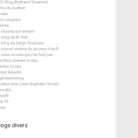
D Blog (Bertrand Tavernier)
lms du Québec
cale
itz Langueur
isfree
 chasse aux erreurs
 blog de M. Bier
 blog de Serge Toubiana
 journal cinéma du docteur Orloff
 vieux monde qui n'en finit pas
s films libèrent la tête
tière focale
ster Arkadin
ghtswimming
rallax view (Jean-Baptiste Thoret)
rie Bis
nezfil
lé 70
nes
logs divers