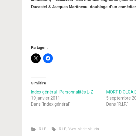
Ducastel & Jacques Martineau, doublage d’un comédien
Partager :
Similaire
Index général : Personnalités L-Z
MORT D’OLGA 
19 janvier 2011
5 septembre 2
Dans "Index général"
Dans "R.I.P."
R.I.P.
R.I.P.
,
Yves-Marie Maurin