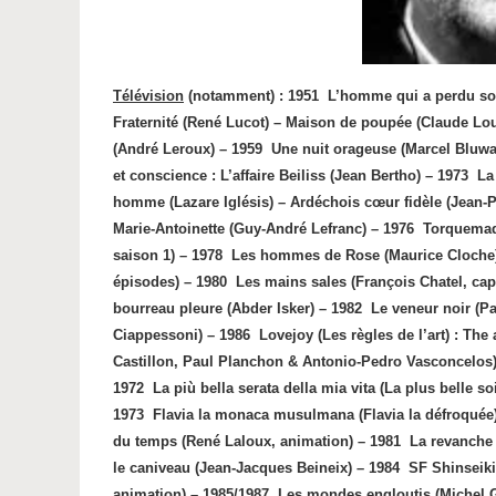
Télévision
(notamment) : 1951 L’homme qui a perdu son 
Fraternité (René Lucot) – Maison de poupée (Claude Lou
(André Leroux) – 1959
Une nuit orageuse (Marcel Bluwa
et conscience : L’affaire Beiliss (Jean Bertho) – 1973
La
homme (Lazare Iglésis) – Ardéchois cœur fidèle (Jean-Pi
Marie-Antoinette (Guy-André Lefranc) – 1976
Torquemada
saison 1) – 1978
Les hommes de Rose (Maurice Cloche)
épisodes) – 1980
Les mains sales (François Chatel, capt
bourreau pleure (Abder Isker) – 1982
Le veneur noir (P
Ciappessoni) – 1986
Lovejoy (Les règles de l’art) : Th
Castillon, Paul Planchon & Antonio-Pedro Vasconcelos) 
1972
La più bella serata della mia vita (La plus belle s
1973
Flavia la monaca musulmana (Flavia la défroquée)
du temps (René Laloux, animation) – 1981
La revanche 
le caniveau (Jean-Jacques Beineix) – 1984
SF Shinseik
animation) – 1985/1987
Les mondes engloutis (Michel G