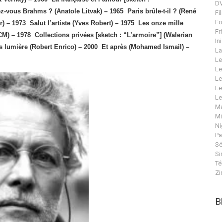
DV
z-vous Brahms ? (Anatole Litvak) – 1965
Paris brûle-t-il ? (René
Fi
Fo
r) – 1973
Salut l’artiste (Yves Robert) – 1975
Les onze mille
Fr
CM) – 1978
Collections privées [sketch : “L’armoire”] (Walerian
In
 lumière (Robert Enrico) – 2000
Et après (Mohamed Ismail) –
La
Le
Le
Le
Le
Le
Ma
Mi
Ni
Pa
Sé
Si
Té
Zi
B