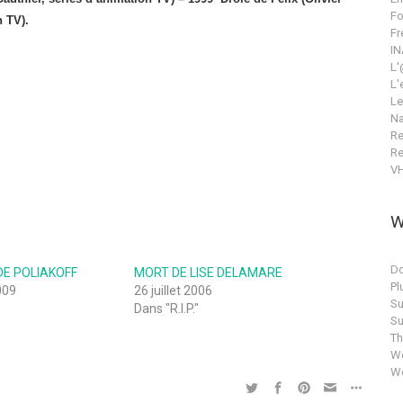
Fo
 TV).
Fr
IN
L'
L'
Le
Na
Re
Re
V
W
Do
DE POLIAKOFF
MORT DE LISE DELAMARE
Pl
009
26 juillet 2006
Su
Dans "R.I.P."
Su
T
Wo
Wo