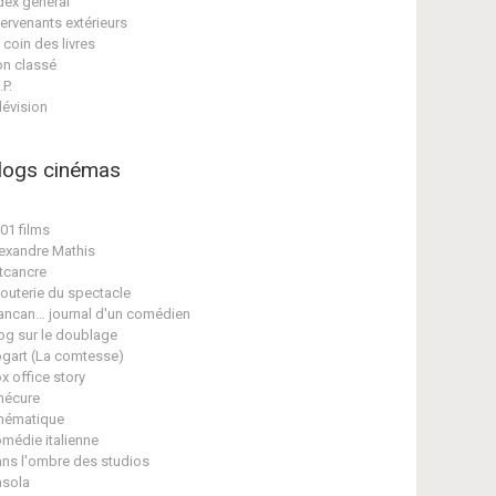
dex général
tervenants extérieurs
 coin des livres
n classé
.P.
lévision
logs cinémas
01 films
exandre Mathis
tcancre
jouterie du spectacle
ancan… journal d'un comédien
og sur le doublage
gart (La comtesse)
x office story
nécure
nématique
médie italienne
ns l'ombre des studios
sola