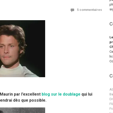
ph
si
5 commentaires
C
Le
pr
Ch
Ce
li
Co
C
Ab
aurin par l’excellent
blog sur le doublage
qui lui
Ba
Di
endrai dès que possible.
F
Fr