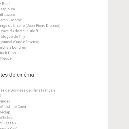
D-René
asaploum
ril Lazaro
erphii Toomk
ange du bizarre (Jean-Pierre Dionnet)
 cave du docteur Orloff
 blogue de Tilly
 journal d'une dériveuse
rche à Londres
trick Dion
hleuder
ites de cinéma
se de Données de Films Français
i
lindex
né-club de Caen
néclap
néfiches
D Classik
cyclo-Ciné