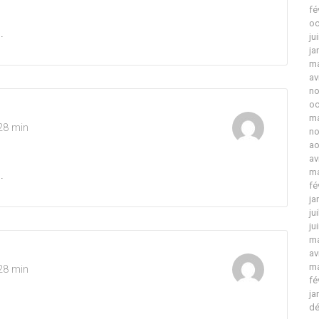
fé
oc
.
ju
ja
ma
av
no
oc
ma
28 min
no
ao
av
ma
.
fé
ja
ju
ju
ma
av
ma
28 min
fé
ja
dé
.