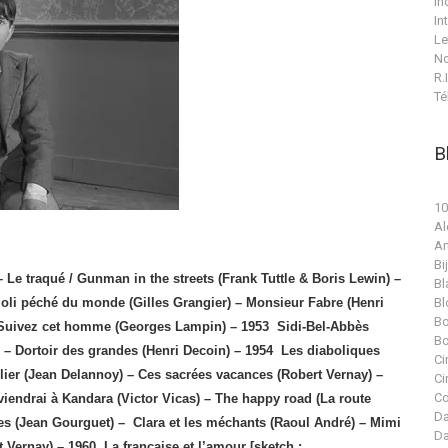
In
In
Le
No
R.I
Té
B
10
Al
Ar
Bi
 Le traqué / Gunman in the streets (Frank Tuttle & Boris Lewin) –
Bl
joli péché du monde (Gilles Grangier) – Monsieur Fabre (Henri
Bl
Bo
 – Suivez cet homme (Georges Lampin) – 1953
Sidi-Bel-Abbès
Bo
 – Dortoir des grandes (Henri Decoin) – 1954
Les diaboliques
Ci
lier (Jean Delannoy) – Ces sacrées vacances (Robert Vernay) –
Ci
Co
reviendrai à Kandara (Victor Vicas) – The happy road (La route
Da
es (Jean Gourguet) –
Clara et les méchants (Raoul André) – Mimi
Da
 Vernay) – 1960
La française et l’amour [sketch :