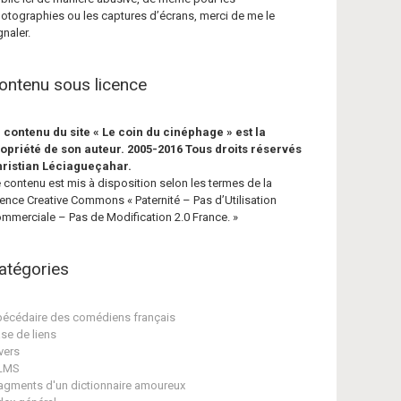
otographies ou les captures d’écrans, merci de me le
gnaler.
ontenu sous licence
 contenu du site « Le coin du cinéphage » est la
opriété de son auteur. 2005-2016 Tous droits réservés
ristian Léciagueçahar.
 contenu est mis à disposition selon les termes de la
cence Creative Commons « Paternité – Pas d’Utilisation
mmerciale – Pas de Modification 2.0 France. »
atégories
écédaire des comédiens français
se de liens
vers
ILMS
agments d'un dictionnaire amoureux