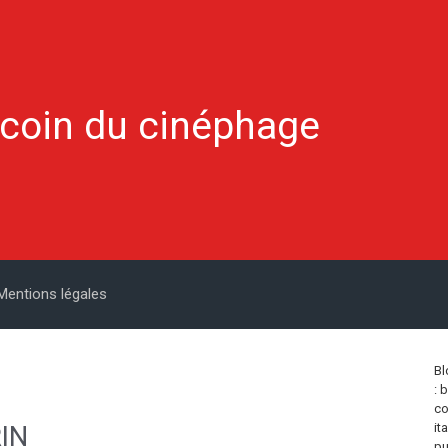
 coin du cinéphage
Mentions légales
Bl
: 
co
IN
it
pu