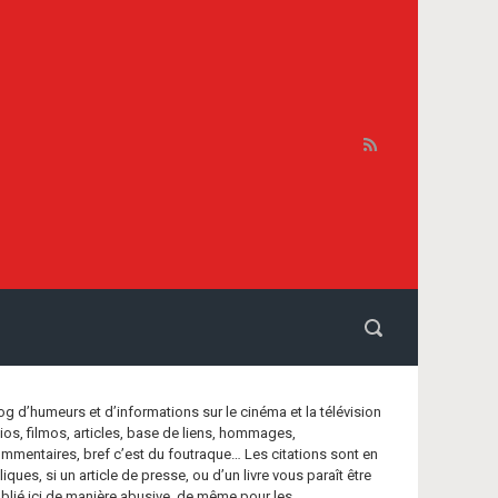
og d’humeurs et d’informations sur le cinéma et la télévision
bios, filmos, articles, base de liens, hommages,
mmentaires, bref c’est du foutraque… Les citations sont en
aliques, si un article de presse, ou d’un livre vous paraît être
blié ici de manière abusive, de même pour les