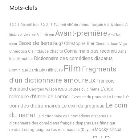
Mots-clefs
4 3 2 1 Objectif lune
5 X 2
13 Tzameti
ABC du cinéma français
A dirty shame
A
Avant-première
history of violence
A l'intérieur
A vot'bon
Base de liens
Bug !
Christophe Bier
Cinéma Jean Vigo
coeur
Connu mais pas reconnu
Cinérotica
Clair
Claude Chabrol
Dans
Dictionnaire des comédiens disparus
le collimateur
Film
Fragments
Dominique Zardi
Edy
Fifib 2018
d'un dictionnaire amoureux
François
Berléand
L'aide-
Georges Wilson
IMDB
Joutes du cinéma
Le
mémoire d'Armel de Lorme
L'ivresse du pouvoir
La ferme
Le coin
coin des dictionnaires
Le coin du grogneau
du nanar
Le
Le dictionnaire des comédiens disparus
dictionnaire des comédiens français disparus
Les films qui
Mocky circus
rendent scrogneugneu
Les rois maudits (Dayan)