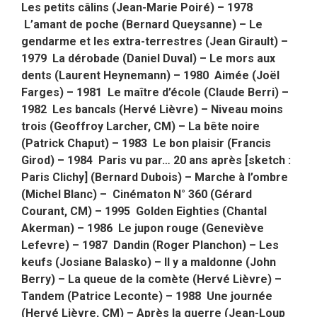
Les petits câlins (Jean-Marie Poiré) – 1978
L’amant de poche (Bernard Queysanne) – Le
gendarme et les extra-terrestres (Jean Girault) –
1979 La dérobade (Daniel Duval) – Le mors aux
dents (Laurent Heynemann) – 1980 Aimée (Joël
Farges) – 1981 Le maître d’école (Claude Berri) –
1982 Les bancals (Hervé Lièvre) – Niveau moins
trois (Geoffroy Larcher, CM) – La bête noire
(Patrick Chaput) – 1983 Le bon plaisir (Francis
Girod) – 1984 Paris vu par… 20 ans après [sketch :
Paris Clichy] (Bernard Dubois) – Marche à l’ombre
(Michel Blanc) – Cinématon N° 360 (Gérard
Courant, CM) – 1995 Golden Eighties (Chantal
Akerman) – 1986 Le jupon rouge (Geneviève
Lefevre) – 1987 Dandin (Roger Planchon) – Les
keufs (Josiane Balasko) – Il y a maldonne (John
Berry) – La queue de la comète (Hervé Lièvre) –
Tandem (Patrice Leconte) – 1988 Une journée
(Hervé Lièvre, CM) – Après la guerre (Jean-Loup