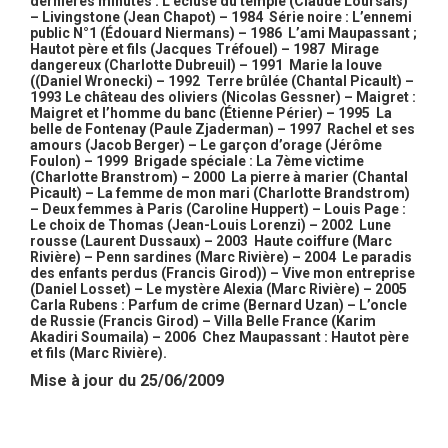
dernières minutes : L’écluse du temple (Claude Loursais)
– Livingstone (Jean Chapot) – 1984 Série noire : L’ennemi
public N°1 (Édouard Niermans) – 1986 L’ami Maupassant ;
Hautot père et fils (Jacques Tréfouel) – 1987 Mirage
dangereux (Charlotte Dubreuil) – 1991 Marie la louve
((Daniel Wronecki) – 1992 Terre brûlée (Chantal Picault) –
1993 Le château des oliviers (Nicolas Gessner) – Maigret :
Maigret et l’homme du banc (Étienne Périer) – 1995 La
belle de Fontenay (Paule Zjaderman) – 1997 Rachel et ses
amours (Jacob Berger) – Le garçon d’orage (Jérôme
Foulon) – 1999 Brigade spéciale : La 7ème victime
(Charlotte Branstrom) – 2000 La pierre à marier (Chantal
Picault) – La femme de mon mari (Charlotte Brandstrom)
– Deux femmes à Paris (Caroline Huppert) – Louis Page :
Le choix de Thomas (Jean-Louis Lorenzi) – 2002 Lune
rousse (Laurent Dussaux) – 2003 Haute coiffure (Marc
Rivière) – Penn sardines (Marc Rivière) – 2004 Le paradis
des enfants perdus (Francis Girod)) – Vive mon entreprise
(Daniel Losset) – Le mystère Alexia (Marc Rivière) – 2005
Carla Rubens : Parfum de crime (Bernard Uzan) – L’oncle
de Russie (Francis Girod) – Villa Belle France (Karim
Akadiri Soumaila) – 2006 Chez Maupassant : Hautot père
et fils (Marc Rivière).
Mise à jour du 25/06/2009