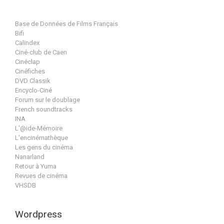
Base de Données de Films Français
Bifi
Calindex
Ciné-club de Caen
Cinéclap
Cinéfiches
DVD Classik
Encyclo-Ciné
Forum sur le doublage
French soundtracks
INA
L'@ide-Mémoire
L'encinémathèque
Les gens du cinéma
Nanarland
Retour à Yuma
Revues de cinéma
VHSDB
Wordpress