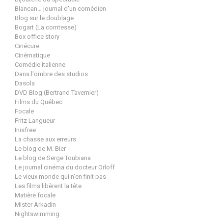
Blancan… journal d'un comédien
Blog sur le doublage
Bogart (La comtesse)
Box office story
Cinécure
Cinématique
Comédie italienne
Dans l'ombre des studios
Dasola
DVD Blog (Bertrand Tavernier)
Films du Québec
Focale
Fritz Langueur
Inisfree
La chasse aux erreurs
Le blog de M. Bier
Le blog de Serge Toubiana
Le journal cinéma du docteur Orloff
Le vieux monde qui n'en finit pas
Les films libèrent la tête
Matière focale
Mister Arkadin
Nightswimming