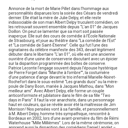
Annonce de la mort de Marie Pillet dans l’hommage aux
personnalités disparues lors la soirée des Césars de vendredi
dernier. Elle était la mère de Julie Delpy, et elle reste
indissociable de son mari Albert Delpy truculent comédien, on
les retrouvait souvent ensemble depuis “L’an 01” de Jacques
Doillon. On peut se lamenter que sa mort soit passée
inaperçue. Elle suit des cours de comédie à l’École Nationale
de Strasbourg, et joue au théâtre dans “La comédie de l’Est”
et “La comédie de Saint-Étienne”. Celle qui fut l’une des
signataires du célèbre manifeste des 343, devait légitiment
débuter dans le libertaire “L’an 01”, où elle est une ancienne
ouvrière d’une usine de conserverie discutant avec un épicier
sur la disparition programmée des boîtes de conserve.
Patrice Leconte l’engage souvent depuis l’épouse hystérique
de Pierre Forget dans “Marche à l’ombre””, la costumière
d’une patience d’ange devant le trio infernal Marielle-Noiret-
Rochefort dans le sous-estimé “Les grands ducs” ou la mère-
poule de Dany Boon, mariée à Jacques Mathou, dans “Mon
meilleur ami”. Avec Albert Delpy, elle forme un couple
anticonformiste et jubilatoire dans le film de sa fille “Two
days in Paris”. Il faut la voir anarchiste, dans un personnage
haut en couleurs, qui se révèle avoir été la maîtresse de Jim
Morrison ! Nos pensées vont à sa famille, et personnellement
à M. Albert Delpy, homme très sympathique, rencontré à
Bordeaux en 2002, lors d’une avant-première du film de Rémi
Waterhouse “Mille Millièmes”. Lors de la même cérémonie, on
apprend aussi la disparition des comédiens Daniel Langlet –