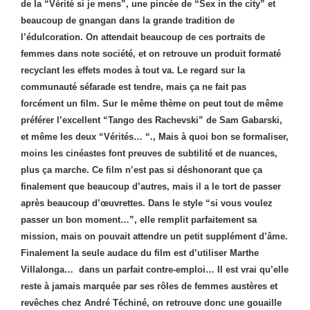
de la “Vérité si je mens”, une pincée de “Sex in the city” et
beaucoup de gnangan dans la grande tradition de
l’édulcoration. On attendait beaucoup de ces portraits de
femmes dans note société, et on retrouve un produit formaté
recyclant les effets modes à tout va. Le regard sur la
communauté séfarade est tendre, mais ça ne fait pas
forcément un film. Sur le même thème on peut tout de même
préférer l’excellent “Tango des Rachevski” de Sam Gabarski,
et même les deux “Vérités… “., Mais à quoi bon se formaliser,
moins les cinéastes font preuves de subtilité et de nuances,
plus ça marche. Ce film n’est pas si déshonorant que ça
finalement que beaucoup d’autres, mais il a le tort de passer
après beaucoup d’œuvrettes. Dans le style “si vous voulez
passer un bon moment…”, elle remplit parfaitement sa
mission, mais on pouvait attendre un petit supplément d’âme.
Finalement la seule audace du film est d’utiliser Marthe
Villalonga… dans un parfait contre-emploi… Il est vrai qu’elle
reste à jamais marquée par ses rôles de femmes austères et
revêches chez André Téchiné, on retrouve donc une gouaille