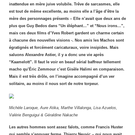
inattendue en mère juive volubile. Trêve de sarcasmes, elle
est tout de même excellente, au moins elle a l’âge d’être la
mère des personnages présents – Elle n’avait que deux ans de
plus que Guy Bedos dans “Un éléphant…” et “Nous irons…”,
mais ces deux films d’Yves Robert gardent un charme certain
à chacune des nouvelles visions -. Nos amis les Machos sont
égratignés et forcément caricaturaux, voire insipides. Mais
saluons Alexandre Astier, il y a donc une vie après
“Kaamelott”. Il faut le voir en beauf sérial baffreur tellement
macho qu’Éric Zemmour c’est Gisèle Halimi en comparaison.
Mais il est très drôle, on l’imagine accompagné d’un ver
solitaire, au moins il nous sort de notre torpeur.
Michèle Laroque, Aure Atika, Marthe Villalonga, Lisa Azuelos,
Valérie Benguigui & Géraldine Nakache
Les autres hommes sont assez falots, comme Francis Huster
qui semble s’ennuyer ferme, Thierry Neuvic – qui nous avait