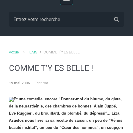
Accueil
FILMS
COMME T’Y ES BELLE !
COMME T’Y ES BELLE !
19 mai 2006
Ecrit par
Et une comédie, encore ! Donnez-moi du bitume, du givre,
de la neurasthénie, des chambres de bonnes, Alain Juppé,
Ève Ruggieri, du brouillard, du plombé, du dépressif… Liza
Azuelos nous livre ici sa recette de saison, un peu de “Vénus
beauté institut”, un peu du “Cœur des hommes”, un soupçon