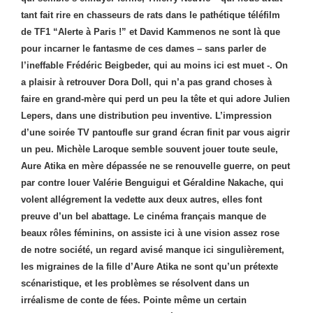
tant fait rire en chasseurs de rats dans le pathétique téléfilm
de TF1 “Alerte à Paris !” et David Kammenos ne sont là que
pour incarner le fantasme de ces dames – sans parler de
l’ineffable Frédéric Beigbeder, qui au moins ici est muet -. On
a plaisir à retrouver Dora Doll, qui n’a pas grand choses à
faire en grand-mère qui perd un peu la tête et qui adore Julien
Lepers, dans une distribution peu inventive. L’impression
d’une soirée TV pantoufle sur grand écran finit par vous aigrir
un peu. Michèle Laroque semble souvent jouer toute seule,
Aure Atika en mère dépassée ne se renouvelle guerre, on peut
par contre louer Valérie Benguigui et Géraldine Nakache, qui
volent allégrement la vedette aux deux autres, elles font
preuve d’un bel abattage. Le cinéma français manque de
beaux rôles féminins, on assiste ici à une vision assez rose
de notre société, un regard avisé manque ici singulièrement,
les migraines de la fille d’Aure Atika ne sont qu’un prétexte
scénaristique, et les problèmes se résolvent dans un
irréalisme de conte de fées. Pointe même un certain