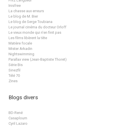
Fritz Langueur
Inisfree
La chasse aux erreurs
Le blog de M. Bier
Le blog de Serge Toubiana
Le journal cinéma du docteur Orloff
Le vieux monde qui n'en finit pas
Les films libèrent la tête
Matière focale
Mister Arkadin
Nightswimming
Parallax view (Jean-Baptiste Thoret)
Série Bis
Sinezfil
Télé 70
Zines
Blogs divers
BD-René
Casaploum
Cyril Lazaro