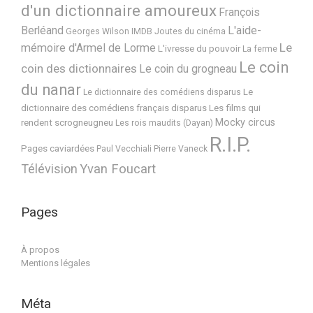
d'un dictionnaire amoureux
François
Berléand
L'aide-
Georges Wilson
IMDB
Joutes du cinéma
Le
mémoire d'Armel de Lorme
L'ivresse du pouvoir
La ferme
Le coin
coin des dictionnaires
Le coin du grogneau
du nanar
Le
Le dictionnaire des comédiens disparus
dictionnaire des comédiens français disparus
Les films qui
Mocky circus
rendent scrogneugneu
Les rois maudits (Dayan)
R.I.P.
Pages caviardées
Paul Vecchiali
Pierre Vaneck
Télévision
Yvan Foucart
Pages
À propos
Mentions légales
Méta