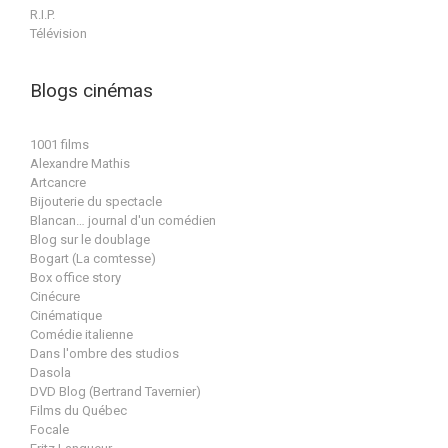
R.I.P.
Télévision
Blogs cinémas
1001 films
Alexandre Mathis
Artcancre
Bijouterie du spectacle
Blancan… journal d'un comédien
Blog sur le doublage
Bogart (La comtesse)
Box office story
Cinécure
Cinématique
Comédie italienne
Dans l'ombre des studios
Dasola
DVD Blog (Bertrand Tavernier)
Films du Québec
Focale