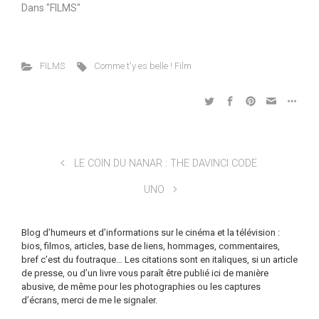
Dans "FILMS"
FILMS
Comme t'y es belle ! Film
LE COIN DU NANAR : THE DAVINCI CODE
UNO
Blog d’humeurs et d’informations sur le cinéma et la télévision :
bios, filmos, articles, base de liens, hommages, commentaires,
bref c’est du foutraque… Les citations sont en italiques, si un article
de presse, ou d’un livre vous paraît être publié ici de manière
abusive, de même pour les photographies ou les captures
d’écrans, merci de me le signaler.