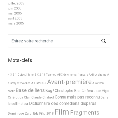
juillet 2005
juin 2005
mai 2005
avril 2005
mars 2005
Mots-clefs
4 3 2 1 Objectif lune
5 X 2
13 Tzameti
ABC du cinéma français
A dirty shame
A
Avant-première
history of violence
A l'intérieur
A vot'bon
Base de liens
Bug !
Christophe Bier
Cinéma Jean Vigo
coeur
Connu mais pas reconnu
Cinérotica
Clair
Claude Chabrol
Dans
Dictionnaire des comédiens disparus
le collimateur
Film
Fragments
Dominique Zardi
Edy
Fifib 2018