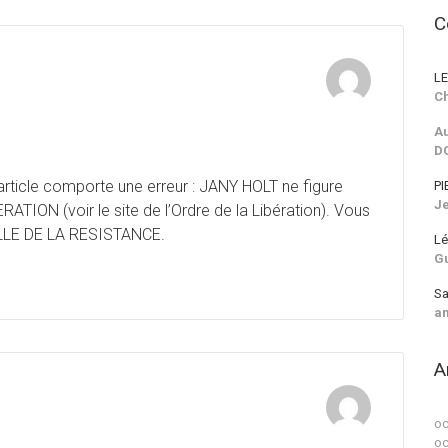
C
LE
Ch
Au
D
 article comporte une erreur : JANY HOLT ne figure
PI
J
RATION (voir le site de l’Ordre de la Libération). Vous
ILLE DE LA RESISTANCE.
Lé
G
Sa
a
A
oc
oc