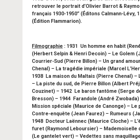
retrouver le portrait d’Olivier Barrot & Raymo
français 1930-1950” (Éditons Calmann-Lévy, 19
(Édition Flammarion).
Filmographie
: 1931 Un homme en habit (René
(Herbert Selpin & Henri Decoin) – Le Golem (
Courrier-Sud (Pierre Billon) – Un grand amou
Chenal) – La tragédie impériale (Marcel L’Herb
1938 La maison du Maltais (Pierre Chenal) – 
– La piste du sud, de Pierre Billon (Albert P
Couzinet) – 1942 Le baron fantôme (Serge d
Bresson) – 1944 Farandole (André Zwobada) 
Mission spéciale (Maurice de Canonge) – Le
Contre-enquête (Jean Faurez) – Rumeurs (Ja
1948 Docteur Laënnec (Maurice Cloche) – L’é
furet (Raymond Leboursier) – Mademoiselle d
(Le gantelet vert) – Vedettes sans maquillag