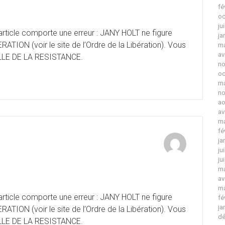
fé
oc
ju
 article comporte une erreur : JANY HOLT ne figure
ja
RATION (voir le site de l’Ordre de la Libération). Vous
ma
av
ILLE DE LA RESISTANCE.
no
oc
ma
no
ao
av
ma
fé
ja
ju
ju
ma
av
ma
 article comporte une erreur : JANY HOLT ne figure
fé
ja
RATION (voir le site de l’Ordre de la Libération). Vous
dé
ILLE DE LA RESISTANCE.