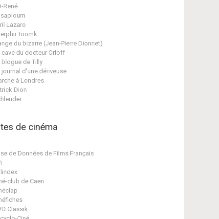
D-René
asaploum
ril Lazaro
erphii Toomk
ange du bizarre (Jean-Pierre Dionnet)
 cave du docteur Orloff
 blogue de Tilly
 journal d'une dériveuse
rche à Londres
trick Dion
hleuder
ites de cinéma
se de Données de Films Français
i
lindex
né-club de Caen
néclap
néfiches
D Classik
cyclo-Ciné