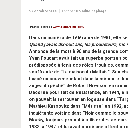
27 octobre 2005
Ecrit par
Coinducinephage
Photos source :
www.bernard-luc.com/
Dans un numéro de Télérama de 1981, elle se p
Quand j’avais dix-huit ans, les producteurs, me 
Annonce de la mort à 96 ans de la grande com
Yvan Foucart avait fait un superbe portrait p
prédisposée à tenir des rôles troubles, comm
souffrante de “La maison du Maltais”. Son ch
laissé un souvenir intact dans la mémoire des
anges du péché” de Robert Bresson en crimin
Décorée pour fait de Résistance, en 1944, ell
on pouvait la retrouver en logeuse dans “Tar
Mathieu Kassovitz dans “Métisse” en 1992, no
inquiétante voisine dans “Noir comme le souv
Mocky, toujours prompt à utiliser des acteurs 
1932 à 1937, et lui avait gardé une affection