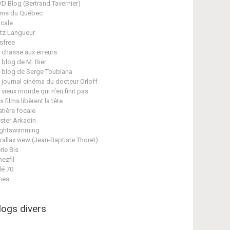
D Blog (Bertrand Tavernier)
lms du Québec
cale
itz Langueur
isfree
 chasse aux erreurs
 blog de M. Bier
 blog de Serge Toubiana
 journal cinéma du docteur Orloff
 vieux monde qui n'en finit pas
s films libèrent la tête
tière focale
ster Arkadin
ghtswimming
rallax view (Jean-Baptiste Thoret)
rie Bis
nezfil
lé 70
nes
logs divers