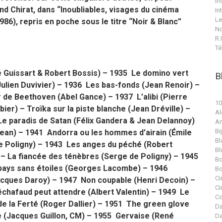
In
nd Chirat, dans “Inoubliables, visages du cinéma
In
Le
86), repris en poche sous le titre “Noir & Blanc”
No
R.I
Té
 Guissart & Robert Bossis) – 1935 Le domino vert
B
Julien Duvivier) – 1936 Les bas-fonds (Jean Renoir) –
r de Beethoven (Abel Gance) – 1937 L’alibi (Pierre
10
ier) – Troïka sur la piste blanche (Jean Dréville) –
Al
Le paradis de Satan (Félix Gandera & Jean Delannoy)
Ar
Bi
réjean) – 1941 Andorra ou les hommes d’airain (Émile
Bl
e Poligny) – 1943 Les anges du péché (Robert
Bl
– La fiancée des ténèbres (Serge de Poligny) – 1945
Bo
 pays sans étoiles (Georges Lacombe) – 1946
Bo
Ci
cques Daroy) – 1947 Non coupable (Henri Decoin) –
Ci
chafaud peut attendre (Albert Valentin) – 1949 Le
Co
e la Ferté (Roger Dallier) – 1951 The green glove
Da
e (Jacques Guillon, CM) – 1955 Gervaise (René
Da