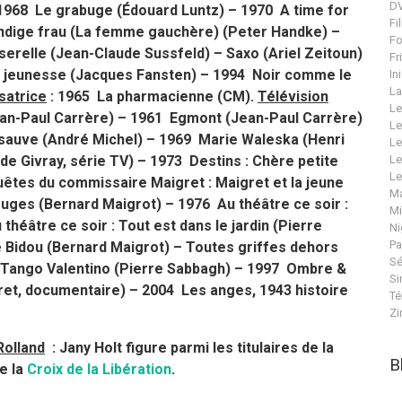
DV
1968 Le grabuge (Édouard Luntz) – 1970 A time for
Fi
händige frau (La femme gauchère) (Peter Handke) –
Fo
serelle (Jean-Claude Sussfeld) – Saxo (Ariel Zeitoun)
Fr
z jeunesse (Jacques Fansten) – 1994 Noir comme le
In
La
satrice
: 1965 La pharmacienne (CM).
Télévision
Le
ean-Paul Carrère) – 1961 Egmont (Jean-Paul Carrère)
Le
 sauve (André Michel) – 1969 Marie Waleska (Henri
Le
e Givray, série TV) – 1973 Destins : Chère petite
Le
Le
êtes du commissaire Maigret : Maigret et la jeune
Ma
uges (Bernard Maigrot) – 1976 Au théâtre ce soir :
Mi
héâtre ce soir : Tout est dans le jardin (Pierre
Ni
Pa
Bidou (Bernard Maigrot) – Toutes griffes dehors
Sé
 : Tango Valentino (Pierre Sabbagh) – 1997 Ombre &
Si
gret, documentaire) – 2004 Les anges, 1943 histoire
Té
Zi
Rolland
: Jany Holt figure parmi les titulaires de la
B
e la
Croix de la Libération
.