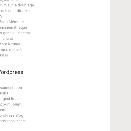
rum sur le doublage
ench soundtracks
A
@ide-Mémoire
encinémathèque
s gens du cinéma
narland
tour à Yuma
vues de cinéma
HSDB
ordpress
cumentation
ugins
ggest Ideas
pport Forum
hemes
rdPress Blog
rdPress Planet