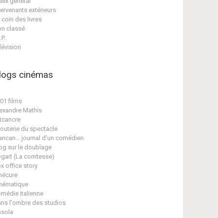
dex général
tervenants extérieurs
 coin des livres
n classé
.P.
lévision
logs cinémas
01 films
exandre Mathis
tcancre
jouterie du spectacle
ancan… journal d'un comédien
og sur le doublage
gart (La comtesse)
x office story
nécure
nématique
médie italienne
ns l'ombre des studios
sola