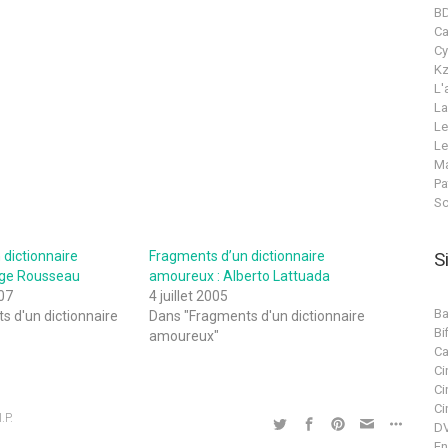
B
C
Cy
Kz
L'
La
Le
Le
Ma
Pa
Sc
dictionnaire
Fragments d’un dictionnaire
S
rge Rousseau
amoureux : Alberto Lattuada
07
4 juillet 2005
Ba
 d'un dictionnaire
Dans "Fragments d'un dictionnaire
Bif
amoureux"
Ca
Ci
Ci
Ci
I.P.
DV
En