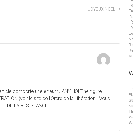
Fo
JOYEUX NOEL
Fr
IN
L'
L'
Le
Na
Re
Re
V
W
Do
 article comporte une erreur : JANY HOLT ne figure
Pl
RATION (voir le site de l’Ordre de la Libération). Vous
Su
ILLE DE LA RESISTANCE.
Su
T
Wo
Wo