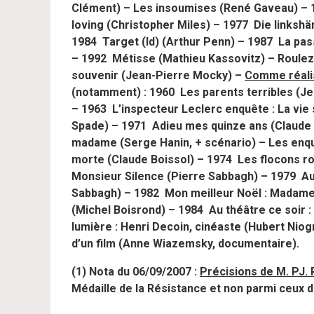
Clément) – Les insoumises (René Gaveau) – 
loving (Christopher Miles) – 1977 Die links
1984 Target (Id) (Arthur Penn) – 1987 La pas
– 1992 Métisse (Mathieu Kassovitz) – Roule
souvenir (Jean-Pierre Mocky) –
Comme réali
(notamment) : 1960 Les parents terribles (J
– 1963 L’inspecteur Leclerc enquête : La vie
Spade) – 1971 Adieu mes quinze ans (Claude d
madame (Serge Hanin, + scénario) – Les enqu
morte (Claude Boissol) – 1974 Les flocons ro
Monsieur Silence (Pierre Sabbagh) – 1979 Au t
Sabbagh) – 1982 Mon meilleur Noël : Madame 
(Michel Boisrond) – 1984 Au théâtre ce soir
lumière : Henri Decoin, cinéaste (Hubert Nio
d’un film (Anne Wiazemsky, documentaire).
(1) Nota du 06/09/2007 :
Précisions de M. PJ. 
Médaille de la Résistance et non parmi ceux d