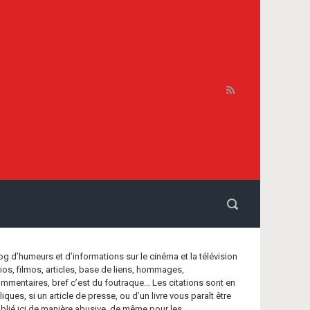
og d’humeurs et d’informations sur le cinéma et la télévision
bios, filmos, articles, base de liens, hommages,
mmentaires, bref c’est du foutraque… Les citations sont en
aliques, si un article de presse, ou d’un livre vous paraît être
blié ici de manière abusive, de même pour les