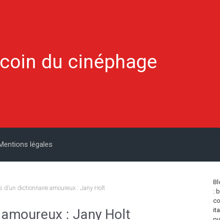
 coin du cinéphage
Mentions légales
Bl
 d’un dictionnaire amoureux : Jany Holt
: 
co
 amoureux : Jany Holt
it
pu