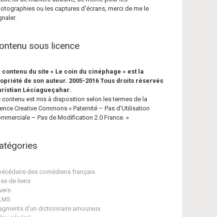
otographies ou les captures d’écrans, merci de me le
gnaler.
ontenu sous licence
 contenu du site « Le coin du cinéphage » est la
opriété de son auteur. 2005-2016 Tous droits réservés
ristian Léciagueçahar.
 contenu est mis à disposition selon les termes de la
cence Creative Commons « Paternité – Pas d’Utilisation
mmerciale – Pas de Modification 2.0 France. »
atégories
écédaire des comédiens français
se de liens
vers
ILMS
agments d'un dictionnaire amoureux