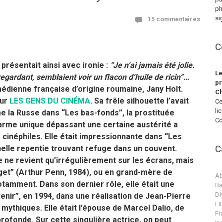
ph
si
15 commentaires
C
résentait ainsi avec ironie :
“Je n’ai jamais été jolie.
Le
regardant, semblaient voir un flacon d’huile de ricin”…
pr
édienne française d’origine roumaine, Jany Holt.
Ch
our
LES GENS DU CINÉMA
. Sa frêle silhouette l’avait
Ce
li
e la Russe dans “Les bas-fonds”, la prostituée
Co
arme unique dépassant une certaine austérité a
 cinéphiles. Elle était impressionnante dans “Les
C
elle repentie trouvant refuge dans un couvent.
e ne revient qu’irrégulièrement sur les écrans, mais
get” (Arthur Penn, 1984), ou en grand-mère de
Ab
tamment. Dans son dernier rôle, elle était une
Ba
Di
enir”, en 1994, dans une réalisation de Jean-Pierre
F
mythiques. Elle était l’épouse de Marcel Dalio, de
Fr
 profonde.
S
ur cette singulière actrice, on peut