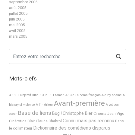
septembre 2005
août 2005
juillet 2005
juin 2005
mai 2005
avril 2005
mars 2005
Mots-clefs
4 3 2 1 Objectif lune
5 X 2
13 Tzameti
ABC du cinéma français
A dirty shame
A
Avant-première
history of violence
A l'intérieur
A vot'bon
Base de liens
Bug !
Christophe Bier
Cinéma Jean Vigo
coeur
Connu mais pas reconnu
Cinérotica
Clair
Claude Chabrol
Dans
Dictionnaire des comédiens disparus
le collimateur