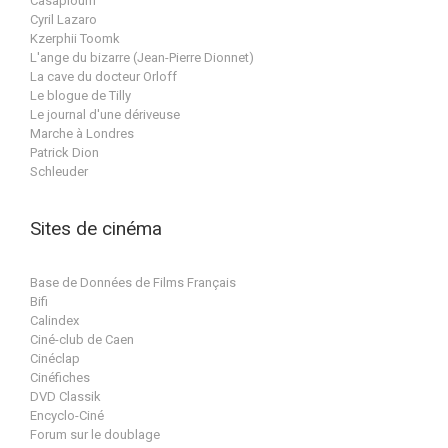
Casaploum
Cyril Lazaro
Kzerphii Toomk
L'ange du bizarre (Jean-Pierre Dionnet)
La cave du docteur Orloff
Le blogue de Tilly
Le journal d'une dériveuse
Marche à Londres
Patrick Dion
Schleuder
Sites de cinéma
Base de Données de Films Français
Bifi
Calindex
Ciné-club de Caen
Cinéclap
Cinéfiches
DVD Classik
Encyclo-Ciné
Forum sur le doublage