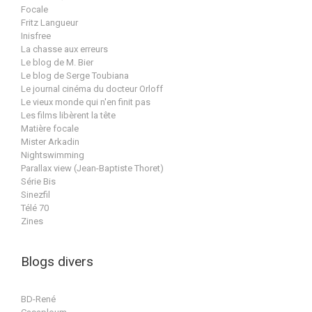
Focale
Fritz Langueur
Inisfree
La chasse aux erreurs
Le blog de M. Bier
Le blog de Serge Toubiana
Le journal cinéma du docteur Orloff
Le vieux monde qui n'en finit pas
Les films libèrent la tête
Matière focale
Mister Arkadin
Nightswimming
Parallax view (Jean-Baptiste Thoret)
Série Bis
Sinezfil
Télé 70
Zines
Blogs divers
BD-René