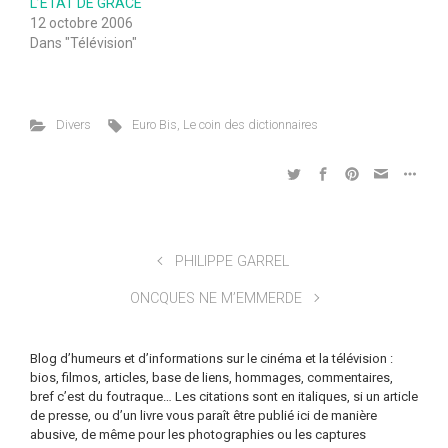
L’ÉTAT DE GRACE
12 octobre 2006
Dans "Télévision"
Divers
Euro Bis
,
Le coin des dictionnaires
PHILIPPE GARREL
ONCQUES NE M’EMMERDE
Blog d’humeurs et d’informations sur le cinéma et la télévision :
bios, filmos, articles, base de liens, hommages, commentaires,
bref c’est du foutraque… Les citations sont en italiques, si un article
de presse, ou d’un livre vous paraît être publié ici de manière
abusive, de même pour les photographies ou les captures