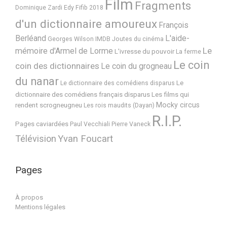
Film
Fragments
Dominique Zardi
Edy
Fifib 2018
d'un dictionnaire amoureux
François
Berléand
L'aide-
Georges Wilson
IMDB
Joutes du cinéma
Le
mémoire d'Armel de Lorme
L'ivresse du pouvoir
La ferme
Le coin
coin des dictionnaires
Le coin du grogneau
du nanar
Le
Le dictionnaire des comédiens disparus
dictionnaire des comédiens français disparus
Les films qui
Mocky circus
rendent scrogneugneu
Les rois maudits (Dayan)
R.I.P.
Pages caviardées
Paul Vecchiali
Pierre Vaneck
Télévision
Yvan Foucart
Pages
À propos
Mentions légales