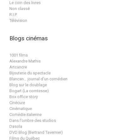
Le coin des livres
Non classé
R.I.P.
Télévision
Blogs cinémas
1001 films
Alexandre Mathis
Artcancre
Bijouterie du spectacle
Blancan… journal d'un comédien
Blog sur le doublage
Bogart (La comtesse)
Box office story
Cinécure
Cinématique
Comédie italienne
Dans l'ombre des studios
Dasola
DVD Blog (Bertrand Tavernier)
Films du Québec