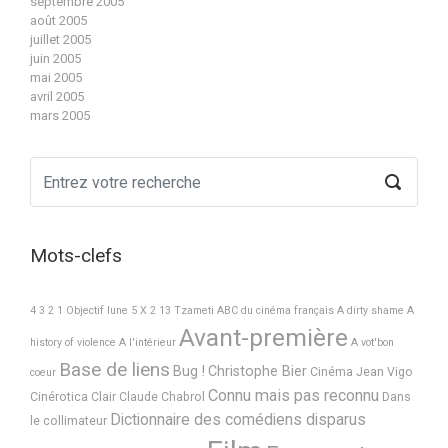
septembre 2005
août 2005
juillet 2005
juin 2005
mai 2005
avril 2005
mars 2005
Mots-clefs
4 3 2 1 Objectif lune
5 X 2
13 Tzameti
ABC du cinéma français
A dirty shame
A
Avant-première
history of violence
A l'intérieur
A vot'bon
Base de liens
Bug !
Christophe Bier
Cinéma Jean Vigo
coeur
Connu mais pas reconnu
Cinérotica
Clair
Claude Chabrol
Dans
Dictionnaire des comédiens disparus
le collimateur