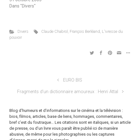
Dans "Divers"
Divers
Claude Chabrol
,
François Berléand
,
L'ivresse du
pouvoir
EURO BIS
Fragments d’un dictionnaire amoureux : Henri Attal
Blog d’humeurs et d’informations sur le cinéma et la télévision :
bios, filmos, articles, base de liens, hommages, commentaires,
bref c’est du foutraque… Les citations sont en italiques, si un article
de presse, ou d’un livre vous paraît être publié ici de manière
abusive, de même pour les photographies ou les captures