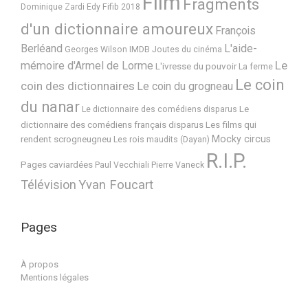
Film
Fragments
Dominique Zardi
Edy
Fifib 2018
d'un dictionnaire amoureux
François
Berléand
L'aide-
Georges Wilson
IMDB
Joutes du cinéma
Le
mémoire d'Armel de Lorme
L'ivresse du pouvoir
La ferme
Le coin
coin des dictionnaires
Le coin du grogneau
du nanar
Le
Le dictionnaire des comédiens disparus
dictionnaire des comédiens français disparus
Les films qui
Mocky circus
rendent scrogneugneu
Les rois maudits (Dayan)
R.I.P.
Pages caviardées
Paul Vecchiali
Pierre Vaneck
Télévision
Yvan Foucart
Pages
À propos
Mentions légales