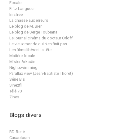
Focale
Fritz Langueur
Inisfree
La chasse aux erreurs
Le blog de M. Bier
Le blog de Serge Toubiana
Le journal cinéma du docteur Orloff
Le vieux monde qui n'en finit pas
Les films libèrent la tête
Matière focale
Mister Arkadin
Nightswimming
Parallax view (Jean-Baptiste Thoret)
Série Bis
Sinezfil
Télé 70
Zines
Blogs divers
BD-René
Casaploum