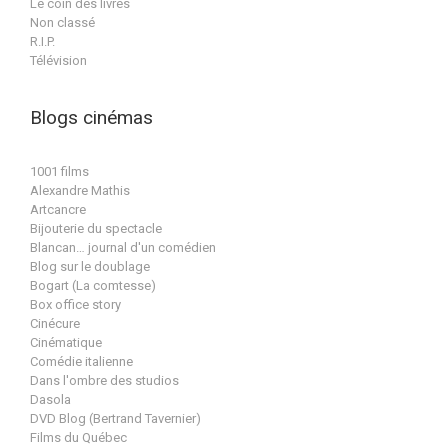
Le coin des livres
Non classé
R.I.P.
Télévision
Blogs cinémas
1001 films
Alexandre Mathis
Artcancre
Bijouterie du spectacle
Blancan… journal d'un comédien
Blog sur le doublage
Bogart (La comtesse)
Box office story
Cinécure
Cinématique
Comédie italienne
Dans l'ombre des studios
Dasola
DVD Blog (Bertrand Tavernier)
Films du Québec