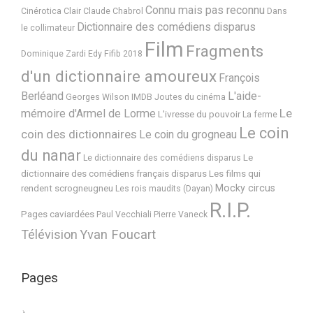
Connu mais pas reconnu
Cinérotica
Clair
Claude Chabrol
Dans
Dictionnaire des comédiens disparus
le collimateur
Film
Fragments
Dominique Zardi
Edy
Fifib 2018
d'un dictionnaire amoureux
François
Berléand
L'aide-
Georges Wilson
IMDB
Joutes du cinéma
Le
mémoire d'Armel de Lorme
L'ivresse du pouvoir
La ferme
Le coin
coin des dictionnaires
Le coin du grogneau
du nanar
Le
Le dictionnaire des comédiens disparus
dictionnaire des comédiens français disparus
Les films qui
Mocky circus
rendent scrogneugneu
Les rois maudits (Dayan)
R.I.P.
Pages caviardées
Paul Vecchiali
Pierre Vaneck
Télévision
Yvan Foucart
Pages