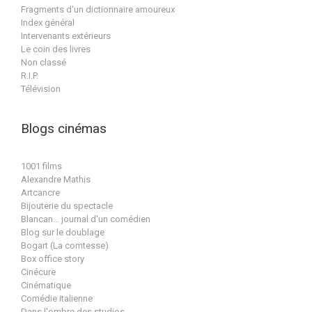
Fragments d'un dictionnaire amoureux
Index général
Intervenants extérieurs
Le coin des livres
Non classé
R.I.P.
Télévision
Blogs cinémas
1001 films
Alexandre Mathis
Artcancre
Bijouterie du spectacle
Blancan… journal d'un comédien
Blog sur le doublage
Bogart (La comtesse)
Box office story
Cinécure
Cinématique
Comédie italienne
Dans l'ombre des studios