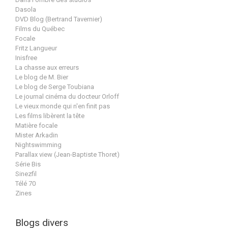
Dasola
DVD Blog (Bertrand Tavernier)
Films du Québec
Focale
Fritz Langueur
Inisfree
La chasse aux erreurs
Le blog de M. Bier
Le blog de Serge Toubiana
Le journal cinéma du docteur Orloff
Le vieux monde qui n'en finit pas
Les films libèrent la tête
Matière focale
Mister Arkadin
Nightswimming
Parallax view (Jean-Baptiste Thoret)
Série Bis
Sinezfil
Télé 70
Zines
Blogs divers