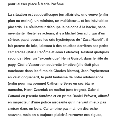
pour laisser place à Maria Pacôme.
La situation est vaudevillesque (un affairiste, une veuve (enfin
plus ou moins), un ministre, un malfaiteur… et les inévitables
placards. Le réalisateur découpe la peloche à la hache, sans
inventivité. Reste les acteurs, il y a Michel Serrault, qui d’un
sérieux papal pousse les cris hystériques de “Zaza Napoli”, il
fait preuve de brio, laissant à des coudées derrières ses petits
camarades (Maria Pacôme et Jean Lefebvre). Restent quelques
seconds rôles, un “excentrique” Henri Guisol, dans le rôle du
papy, Cécile Vassort en soubrette émotive (elle était plus
touchante dans les films de Charles Matton), Jean Puyberneau
en valet goguenard, le petit fantasme de notre adolescence
(enfin pour ma pomme) Catherine Serre en secrétaire
nunuche, Henri Czarniak en malfrat (une trogne), Gabriel
Cattand en pseudo fantôme et en prime Daniel Prévost, allumé
en inspecteur d’une police arrosante qu’il ne vaut mieux pas
croiser dans un bois. Ca lambine pas mal, on décroche
souvent, mais on a toujours plaisir à retrouver ces zigues,