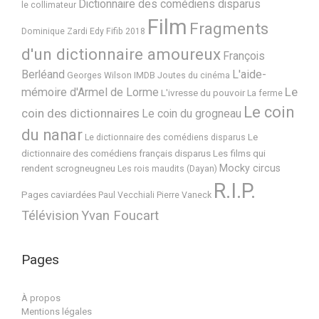
Dictionnaire des comédiens disparus
le collimateur
Film
Fragments
Dominique Zardi
Edy
Fifib 2018
d'un dictionnaire amoureux
François
Berléand
L'aide-
Georges Wilson
IMDB
Joutes du cinéma
Le
mémoire d'Armel de Lorme
L'ivresse du pouvoir
La ferme
Le coin
coin des dictionnaires
Le coin du grogneau
du nanar
Le
Le dictionnaire des comédiens disparus
dictionnaire des comédiens français disparus
Les films qui
Mocky circus
rendent scrogneugneu
Les rois maudits (Dayan)
R.I.P.
Pages caviardées
Paul Vecchiali
Pierre Vaneck
Télévision
Yvan Foucart
Pages
À propos
Mentions légales