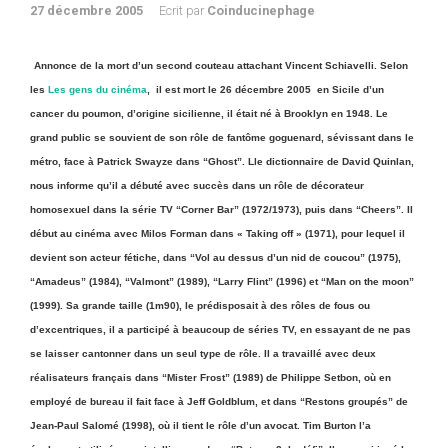
27 décembre 2005
Ecrit par
Coinducinephage
Annonce de la mort d’un second couteau attachant Vincent Schiavelli. Selon
les
Les gens du cinéma
, il est mort le 26 décembre 2005 en Sicile d’un
cancer du poumon, d’origine sicilienne, il était né à Brooklyn en 1948. Le
grand public se souvient de son rôle de fantôme goguenard, sévissant dans le
métro, face à Patrick Swayze dans “Ghost”. Lle dictionnaire de David Quinlan,
nous informe qu’il a débuté avec succès dans un rôle de décorateur
homosexuel dans la série TV “Corner Bar” (1972/1973), puis dans “Cheers”. Il
début au cinéma avec Milos Forman dans « Taking off » (1971), pour lequel il
devient son acteur fétiche, dans “Vol au dessus d’un nid de coucou” (1975),
“Amadeus” (1984), “Valmont” (1989), “Larry Flint” (1996) et “Man on the moon”
(1999). Sa grande taille (1m90), le prédisposait à des rôles de fous ou
d’excentriques, il a participé à beaucoup de séries TV, en essayant de ne pas
se laisser cantonner dans un seul type de rôle. Il a travaillé avec deux
réalisateurs français dans “Mister Frost” (1989) de Philippe Setbon, où en
employé de bureau il fait face à Jeff Goldblum, et dans “Restons groupés” de
Jean-Paul Salomé (1998), où il tient le rôle d’un avocat. Tim Burton l’a