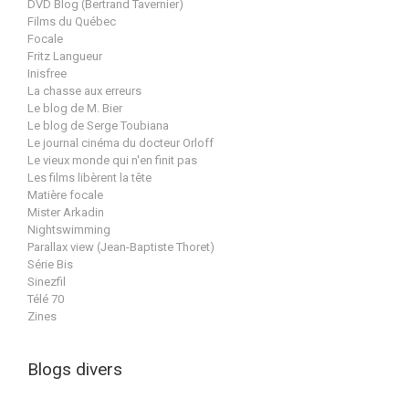
DVD Blog (Bertrand Tavernier)
Films du Québec
Focale
Fritz Langueur
Inisfree
La chasse aux erreurs
Le blog de M. Bier
Le blog de Serge Toubiana
Le journal cinéma du docteur Orloff
Le vieux monde qui n'en finit pas
Les films libèrent la tête
Matière focale
Mister Arkadin
Nightswimming
Parallax view (Jean-Baptiste Thoret)
Série Bis
Sinezfil
Télé 70
Zines
Blogs divers