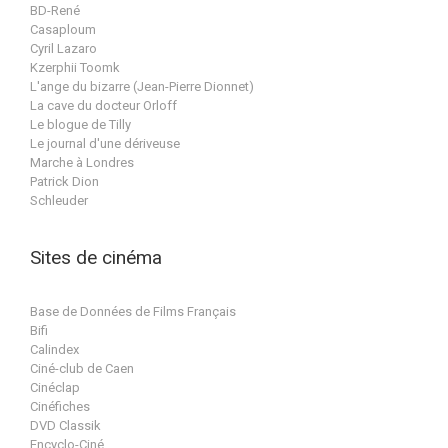
BD-René
Casaploum
Cyril Lazaro
Kzerphii Toomk
L'ange du bizarre (Jean-Pierre Dionnet)
La cave du docteur Orloff
Le blogue de Tilly
Le journal d'une dériveuse
Marche à Londres
Patrick Dion
Schleuder
Sites de cinéma
Base de Données de Films Français
Bifi
Calindex
Ciné-club de Caen
Cinéclap
Cinéfiches
DVD Classik
Encyclo-Ciné