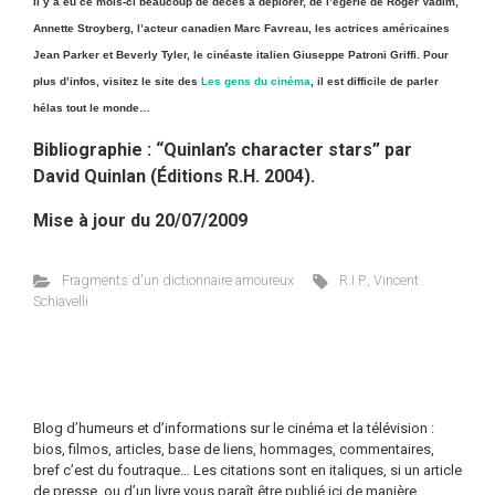
Il y a eu ce mois-ci beaucoup de décès à déplorer, de l’égérie de Roger Vadim,
Annette Stroyberg, l’acteur canadien Marc Favreau, les actrices américaines
Jean Parker et Beverly Tyler, le cinéaste italien Giuseppe Patroni Griffi. Pour
plus d’infos, visitez le site des
Les gens du cinéma
, il est difficile de parler
hélas tout le monde…
Bibliographie : “Quinlan’s character stars” par
David Quinlan (Éditions R.H. 2004).
Mise à jour du 20/07/2009
Fragments d'un dictionnaire amoureux
R.I.P.
,
Vincent
Schiavelli
Blog d’humeurs et d’informations sur le cinéma et la télévision :
bios, filmos, articles, base de liens, hommages, commentaires,
bref c’est du foutraque… Les citations sont en italiques, si un article
de presse, ou d’un livre vous paraît être publié ici de manière