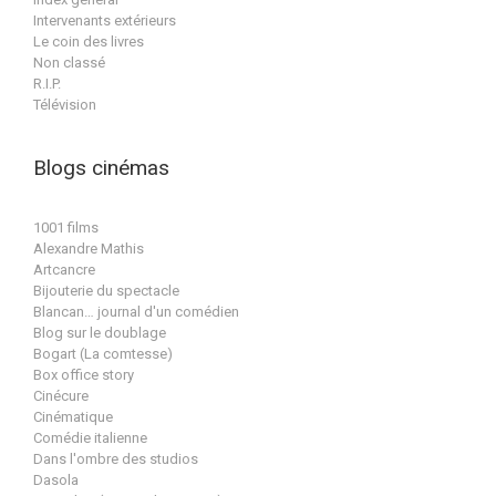
Intervenants extérieurs
Le coin des livres
Non classé
R.I.P.
Télévision
Blogs cinémas
1001 films
Alexandre Mathis
Artcancre
Bijouterie du spectacle
Blancan… journal d'un comédien
Blog sur le doublage
Bogart (La comtesse)
Box office story
Cinécure
Cinématique
Comédie italienne
Dans l'ombre des studios
Dasola