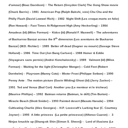
–
d’amour) (Boaz Davidson)
The Return (Greydon Clark) The Gong Show movie
(Chuck Barris) – 1981
American Pop (Ralph Bakshi, voix) Chu Chu and the
Philly Flash (David Lowwel Rich) – 1982 Night Shift (Les croque-morts en folie)
(Ron Howard) – Fast Times At Ridgemont High (Amy Heckerling) – 1984
–
Amadeus (Id) (Milos Forman)
Kidco (Id) (Ronald F. Maxwell) – The adventures
th
of Buckarroo Banzai across the 8
dimension (Les aventures de Buckaroo
)
–
Banzaï
(W.D. Richter)
1985 Better off dead (Gagner ou mourir) (Savage Steve
Holland) – 1986
Time Out (Jon Bang Carlsen) – 1988 Homer & Eddie
(Voyageurs sans permis) (Andrei Konchalovsky) – 1989
Valmont (Id) (Milos
Forman)
–
Waiting for the light (Christopher Monger) –
Cold Feet (Robert
Dornhelm)
–
Playroom (Manny Coto) –
Mister Frost (Philippe Setbon) – 1990
Penny Ante : The motion picture (Gavin Wilding) Ghost (Id) (Jerry Zucker) –
1991
Ted and Venus (Bud Cort) Another you (Le menteur et le tricheur)
(Maurice Phillips) – 1992
Batman returns (Batman, le défi) (Tim Burton)
–
Miracle Beach (Skott Snider) – 1993 Painted desert (Masato Harada) – 1994
Cultivating Charlie (Alex Georges)
–
H.P. Lovecraft’s Lurking fear (C. Courtney
Joyner) – 1995 A little princess
(La petite princesse) (Alfonso Cuaron)
–
3
Ninjas knuckle up (Shang-ok Shin [Simon S. Sheen])
–
Lord of illusions (Le