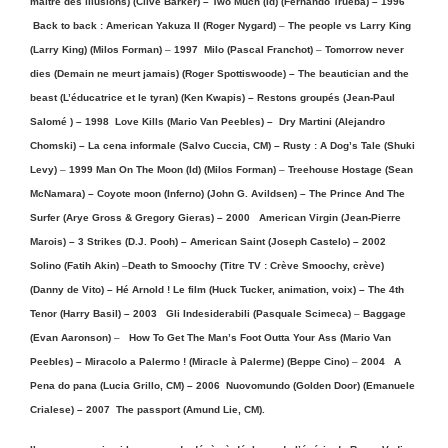
maître des illusions) (Clive Barker) –
Two Much (Id) (Fernando Trueba) – 1996
Back to back : American Yakuza II (Roger Nygard)
–
The people vs Larry King
(Larry King) (Milos Forman)
–
1997 Milo (Pascal Franchot)
–
Tomorrow never
dies
(Demain ne meurt jamais) (Roger Spottiswoode) – The beautician and the
beast (L’éducatrice et le tyran) (Ken Kwapis) – Restons groupés (Jean-Paul
Salomé ) – 1998
Love Kills (Mario Van Peebles) – Dry Martini (Alejandro
Chomski) – La cena informale (Salvo Cuccia, CM) – Rusty : A Dog’s Tale (Shuki
Levy)
–
1999 Man On The Moon (Id) (Milos Forman)
–
Treehouse Hostage (Sean
McNamara) – Coyote moon (Inferno) (John G. Avildsen) –
The Prince And The
Surfer (Arye Gross & Gregory Gieras) – 2000 American Virgin (Jean-Pierre
Marois) –
3 Strikes (D.J. Pooh) – American Saint (Joseph Castelo) – 2002
Solino (Fatih Akin)
–
Death to Smoochy (Titre TV : Crève Smoochy, crève)
(Danny de Vito) – Hé Arnold ! Le film (Huck Tucker, animation, voix) – The 4th
Tenor (Harry Basil) – 2003 Gli Indesiderabili (Pasquale Scimeca)
–
Baggage
(Evan Aaronson)
–
How To Get The Man’s Foot Outta Your Ass (Mario Van
Peebles) – Miracolo a Palermo ! (Miracle à Palerme) (Beppe Cino)
–
2004 A
Pena do pana (Lucia Grillo, CM) – 2006 Nuovomundo (Golden Door) (Emanuele
Crialese) – 2007 The passport (Amund Lie, CM).