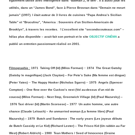
également utilisé avec intelligence dans “Batman 2, le défi”. Il a aussi joué les
utilités, dans un “James Bond”, face à Pierce Brosnan dans “Demain ne meurt
jamais” (1997). l était auteur de 3 livres de cuisines “Papa Andrea’s Sicilian
Table” et “Bruculinu”, “America : Souvenirs d’un Sicilien-Americain de
Brooklyn”, à travers les recettes. ! L’excellent site “secondscouteaux.com” –
hélas plus disponible – avait fait son portrait
et le site
OBJECTIF CINÉMA
a
publié un entretien passionnant réalisé en 2001.
–
Filmographie :
1971 Taking Off (Id) (Milos Forman)
1974 The Great Gatsby
(Gatsby le magnifique) (Jack Clayton) – For Pete’s Sake (Ma femme est dingue)
–
–
(Peter Yates)
The Happy Hooker (Nicholas Sgarro)
1975 Angels (Spencer
Compton) – One flew over the Cuckoo’s nest (Vol au-dessus d’un nid de
coucou) (Milos Forman) – Next Stop, Greenwich Village (Id) (Paul Mazursky) –
1976 Taxi driver (Id) (Martin Scorsese) – 1977 Un autre homme, une autre
chance (Claude Lelouch) – An unmarried woman (La femme libre) (Paul
Mazursky) – 1979
Butch and Sundance : The early years (Les joyeux débuts
de Butch Cassidy et Le Kid) (Richard Lester) – The Frisco Kid (Un rabbin au Far
West) (Robert Aldrich) – 1980 Tean Mothers / Seed of Innocence (Graine