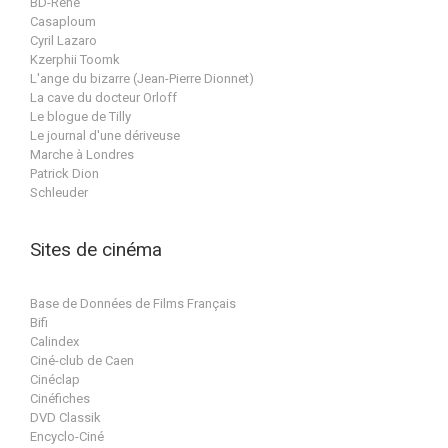
BD-René
Casaploum
Cyril Lazaro
Kzerphii Toomk
L'ange du bizarre (Jean-Pierre Dionnet)
La cave du docteur Orloff
Le blogue de Tilly
Le journal d'une dériveuse
Marche à Londres
Patrick Dion
Schleuder
Sites de cinéma
Base de Données de Films Français
Bifi
Calindex
Ciné-club de Caen
Cinéclap
Cinéfiches
DVD Classik
Encyclo-Ciné