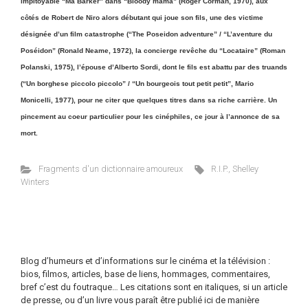
impitoyable “Ma Barker” dans “Bloody mama” (Roger Corman, 1970), aux
côtés de Robert de Niro alors débutant qui joue son fils, une des victime
désignée d’un film catastrophe (“The Poseidon adventure” / “L’aventure du
Poséidon” (Ronald Neame, 1972), la concierge revêche du “Locataire” (Roman
Polanski, 1975), l’épouse d’Alberto Sordi, dont le fils est abattu par des truands
(“Un borghese piccolo piccolo” / “Un bourgeois tout petit petit”, Mario
Monicelli, 1977), pour ne citer que quelques titres dans sa riche carrière. Un
pincement au coeur particulier pour les cinéphiles, ce jour à l’annonce de sa
mort.
Fragments d'un dictionnaire amoureux
R.I.P.
,
Shelley
Winters
Blog d’humeurs et d’informations sur le cinéma et la télévision :
bios, filmos, articles, base de liens, hommages, commentaires,
bref c’est du foutraque… Les citations sont en italiques, si un article
de presse, ou d’un livre vous paraît être publié ici de manière