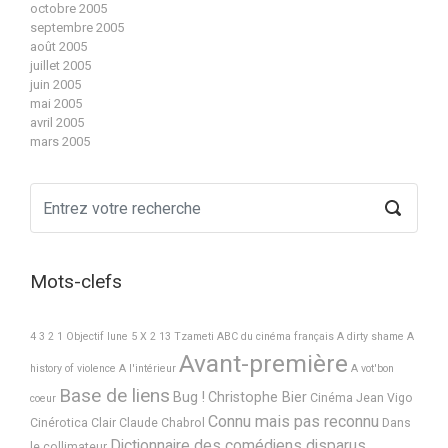
octobre 2005
septembre 2005
août 2005
juillet 2005
juin 2005
mai 2005
avril 2005
mars 2005
Mots-clefs
4 3 2 1 Objectif lune
5 X 2
13 Tzameti
ABC du cinéma français
A dirty shame
A
Avant-première
history of violence
A l'intérieur
A vot'bon
Base de liens
Bug !
Christophe Bier
Cinéma Jean Vigo
coeur
Connu mais pas reconnu
Cinérotica
Clair
Claude Chabrol
Dans
Dictionnaire des comédiens disparus
le collimateur