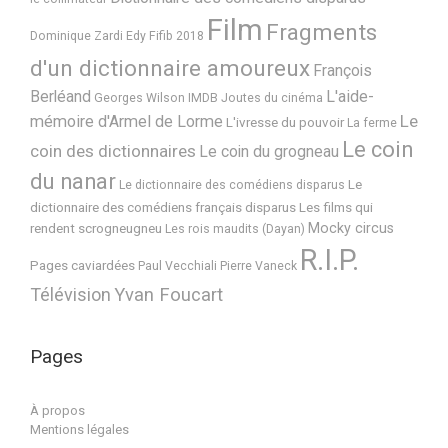
Film
Fragments
Dominique Zardi
Edy
Fifib 2018
d'un dictionnaire amoureux
François
Berléand
L'aide-
Georges Wilson
IMDB
Joutes du cinéma
Le
mémoire d'Armel de Lorme
L'ivresse du pouvoir
La ferme
Le coin
coin des dictionnaires
Le coin du grogneau
du nanar
Le
Le dictionnaire des comédiens disparus
dictionnaire des comédiens français disparus
Les films qui
Mocky circus
rendent scrogneugneu
Les rois maudits (Dayan)
R.I.P.
Pages caviardées
Paul Vecchiali
Pierre Vaneck
Télévision
Yvan Foucart
Pages
À propos
Mentions légales