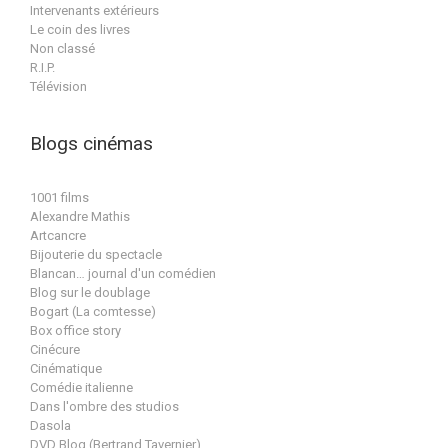
Intervenants extérieurs
Le coin des livres
Non classé
R.I.P.
Télévision
Blogs cinémas
1001 films
Alexandre Mathis
Artcancre
Bijouterie du spectacle
Blancan… journal d'un comédien
Blog sur le doublage
Bogart (La comtesse)
Box office story
Cinécure
Cinématique
Comédie italienne
Dans l'ombre des studios
Dasola
DVD Blog (Bertrand Tavernier)