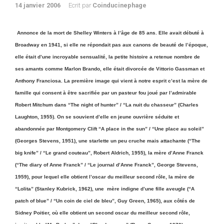
14 janvier 2006
Ecrit par
Coinducinephage
Annonce de la mort de Shelley Winters à l’âge de 85 ans. Elle avait débuté à
Broadway en 1941, si elle ne répondait pas aux canons de beauté de l’époque,
elle était d’une incroyable sensualité, la petite histoire a retenue nombre de
ses amants comme Marlon Brando, elle était divorcée de Vittorio Gassman et
Anthony Franciosa. La première image qui vient à notre esprit c’est la mère de
famille qui consent à être sacrifiée par un pasteur fou joué par l’admirable
Robert Mitchum dans “The night of hunter” / “La nuit du chasseur” (Charles
Laughton, 1955). On se souvient d’elle en jeune ouvrière séduite et
abandonnée par Montgomery Clift “A place in the sun” / “Une place au soleil”
(Georges Stevens, 1951), une starlette un peu cruche mais attachante (“The
big knife” / “Le grand couteau”, Robert Aldrich, 1955), la mère d’Anne Franck
(“The diary of Anne Franck” / “Le journal d’Anne Franck”, George Stevens,
1959), pour lequel elle obtient l’oscar du meilleur second rôle, la mère de
“Lolita” (Stanley Kubrick, 1962), une mère indigne d’une fille aveugle (“A
patch of blue” / “Un coin de ciel de bleu”, Guy Green, 1965), aux côtés de
Sidney Poitier, où elle obtient un second oscar du meilleur second rôle,