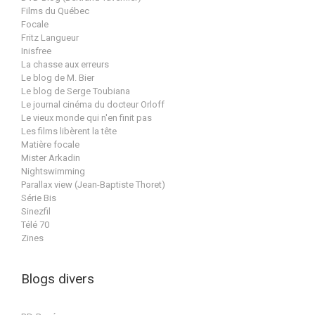
Films du Québec
Focale
Fritz Langueur
Inisfree
La chasse aux erreurs
Le blog de M. Bier
Le blog de Serge Toubiana
Le journal cinéma du docteur Orloff
Le vieux monde qui n'en finit pas
Les films libèrent la tête
Matière focale
Mister Arkadin
Nightswimming
Parallax view (Jean-Baptiste Thoret)
Série Bis
Sinezfil
Télé 70
Zines
Blogs divers