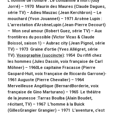
L’homme de l’ombre : Le condamné à mort (Guy
Jorré) – 1970 Maurin des Maures (Claude Dagues,
série TV) – Adieu Mauzac (Jean Kerchbron) – Le
mouchard (Yvon Jouannet) – 1971 Arsène Lupin :
L’arrestation d’ArsèneLupin (Jean-Pierre Decourt)
– Mon seul amour (Robert Guez, série TV) – Aux
frontières du possible (Victor Vicas & Claude
Boissol, saison 1) – Aubrac city (Jean Pignol, série
TV) – 1973 Graine d’ortie (Yves Allégret, série
TV).
Voxographie (succincte)
: 1954 Du rififi chez
les hommes (Jules Dassin, voix française de Carl
Möhner) – 1960Le capitaine Fracasse (Pierre
Gaspard-Huit, voix française de Riccardo Garrone)-
1961 Auguste (Pierre Chevalier) – 1964
Merveilleuse Angélique (BernardBorderie, voix
française de Gino Marturano) – 1965 Le théâtre
de la jeunesse :Tarras Boulba (Alain Boudet,
récitant, TV) – 1967 L’homme à la Buick
(GillesGrangier Grangier) – 1971 L’aventure, c’est