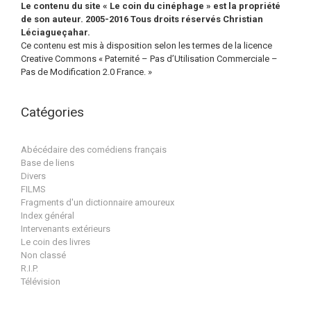
Le contenu du site « Le coin du cinéphage » est la propriété
de son auteur. 2005-2016 Tous droits réservés Christian
Léciagueçahar.
Ce contenu est mis à disposition selon les termes de la licence
Creative Commons « Paternité – Pas d’Utilisation Commerciale –
Pas de Modification 2.0 France. »
Catégories
Abécédaire des comédiens français
Base de liens
Divers
FILMS
Fragments d'un dictionnaire amoureux
Index général
Intervenants extérieurs
Le coin des livres
Non classé
R.I.P.
Télévision