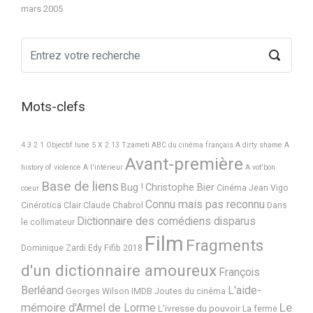
mars 2005
Mots-clefs
4 3 2 1 Objectif lune
5 X 2
13 Tzameti
ABC du cinéma français
A dirty shame
A
Avant-première
history of violence
A l'intérieur
A vot'bon
Base de liens
Bug !
Christophe Bier
Cinéma Jean Vigo
coeur
Connu mais pas reconnu
Cinérotica
Clair
Claude Chabrol
Dans
Dictionnaire des comédiens disparus
le collimateur
Film
Fragments
Dominique Zardi
Edy
Fifib 2018
d'un dictionnaire amoureux
François
Berléand
L'aide-
Georges Wilson
IMDB
Joutes du cinéma
Le
mémoire d'Armel de Lorme
L'ivresse du pouvoir
La ferme