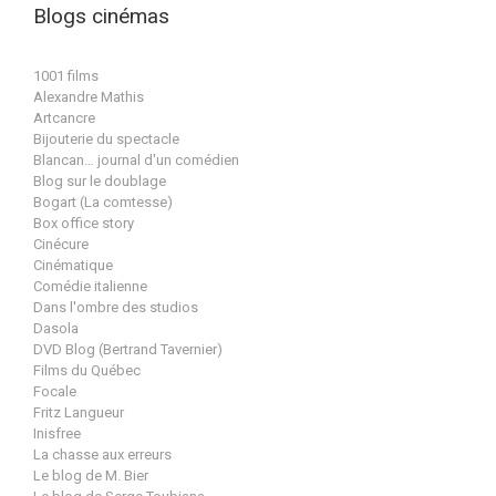
Blogs cinémas
1001 films
Alexandre Mathis
Artcancre
Bijouterie du spectacle
Blancan… journal d'un comédien
Blog sur le doublage
Bogart (La comtesse)
Box office story
Cinécure
Cinématique
Comédie italienne
Dans l'ombre des studios
Dasola
DVD Blog (Bertrand Tavernier)
Films du Québec
Focale
Fritz Langueur
Inisfree
La chasse aux erreurs
Le blog de M. Bier