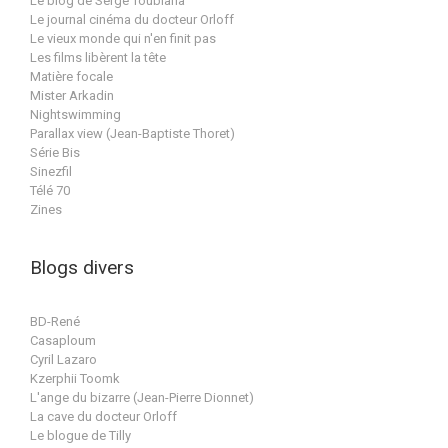
Le blog de Serge Toubiana
Le journal cinéma du docteur Orloff
Le vieux monde qui n'en finit pas
Les films libèrent la tête
Matière focale
Mister Arkadin
Nightswimming
Parallax view (Jean-Baptiste Thoret)
Série Bis
Sinezfil
Télé 70
Zines
Blogs divers
BD-René
Casaploum
Cyril Lazaro
Kzerphii Toomk
L'ange du bizarre (Jean-Pierre Dionnet)
La cave du docteur Orloff
Le blogue de Tilly