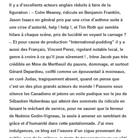
Il y a d’excellents acteurs anglais réduits à faire de la
figuration : – Colm Meaney, ridicule en Benjamin Franklin,
Jason Isaacs en général pris par une crise d’asthme suite à
une crise d’autorité, help ! help !, et Tim Roth qui semble
hilare à chaque scène, pris de lucidité en voyant le carnage ?
-.
Et pour cause de production “International-pudding” il y a
aussi des Français, Vincent Perez, rigolard notable local, le
genre à croire à ce qu’il joue sûrement ! , Irène Jacob pas très
crédible en Mme de Mertheuil du pauvre, dommage, et surtout
Gérard Depardieu, coiffé comme un épouvantail à moineaux,
en curé Judas, tragiquement absent, quand on pense que
c’est un des plus grands acteurs du monde !
Passons sous
silence les Canadiens et jetons un voile pudique sur le jeu de
Sébastien Huberdeau qui atteint des sommets du ridicule en
faisant le méchant de service, pour ne sauver que la ferveur
de Noémie Godin-Vigneau, la seule à amener un semblant de
grâce et d’humanité dans cette pantalonnade. J’ai mes
indulgences, ce blog est l’oeuvre d’un zigue provenant du