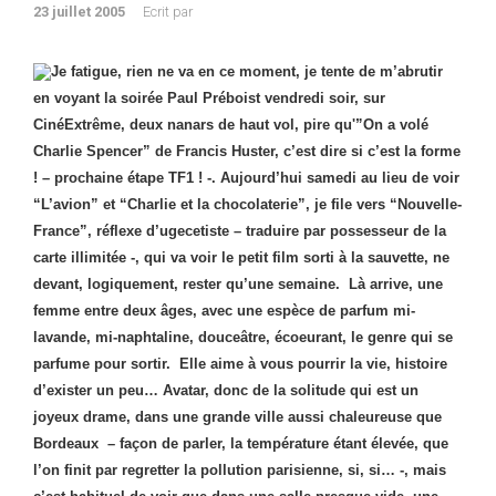
23 juillet 2005
Ecrit par
Je fatigue, rien ne va en ce moment, je tente de m’abrutir
en voyant la soirée Paul Préboist vendredi soir, sur
CinéExtrême, deux nanars de haut vol, pire qu'”On a volé
Charlie Spencer” de Francis Huster, c’est dire si c’est la forme
! – prochaine étape TF1 ! -.
Aujourd’hui samedi au lieu de voir
“L’avion” et “Charlie et la chocolaterie”, je file vers “Nouvelle-
France”, réflexe d’ugecetiste – traduire par possesseur de la
carte illimitée -, qui va voir le petit film sorti à la sauvette, ne
devant, logiquement, rester qu’une semaine.
Là arrive, une
femme entre deux âges, avec une espèce de parfum mi-
lavande, mi-naphtaline, douceâtre, écoeurant, le genre qui se
parfume pour sortir. Elle aime à vous pourrir la vie, histoire
d’exister un peu… Avatar, donc de la solitude qui est un
joyeux drame, dans une grande ville aussi chaleureuse que
Bordeaux – façon de parler, la température étant élevée, que
l’on finit par regretter la pollution parisienne, si, si… -, mais