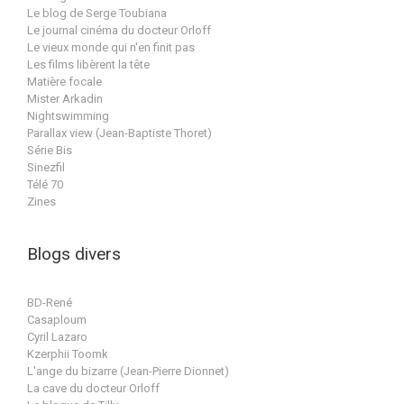
Le blog de Serge Toubiana
Le journal cinéma du docteur Orloff
Le vieux monde qui n'en finit pas
Les films libèrent la tête
Matière focale
Mister Arkadin
Nightswimming
Parallax view (Jean-Baptiste Thoret)
Série Bis
Sinezfil
Télé 70
Zines
Blogs divers
BD-René
Casaploum
Cyril Lazaro
Kzerphii Toomk
L'ange du bizarre (Jean-Pierre Dionnet)
La cave du docteur Orloff