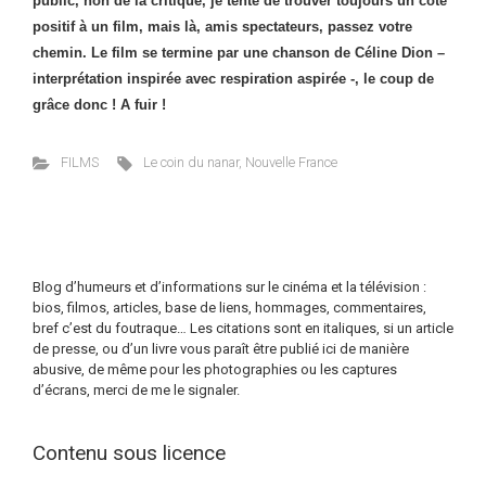
public, non de la critique, je tente de trouver toujours un côté
positif à un film, mais là, amis spectateurs, passez votre
chemin. Le film se termine par une chanson de Céline Dion –
interprétation inspirée avec respiration aspirée -, le coup de
grâce donc ! A fuir !
FILMS
Le coin du nanar
,
Nouvelle France
Blog d’humeurs et d’informations sur le cinéma et la télévision :
bios, filmos, articles, base de liens, hommages, commentaires,
bref c’est du foutraque… Les citations sont en italiques, si un article
de presse, ou d’un livre vous paraît être publié ici de manière
abusive, de même pour les photographies ou les captures
d’écrans, merci de me le signaler.
Contenu sous licence