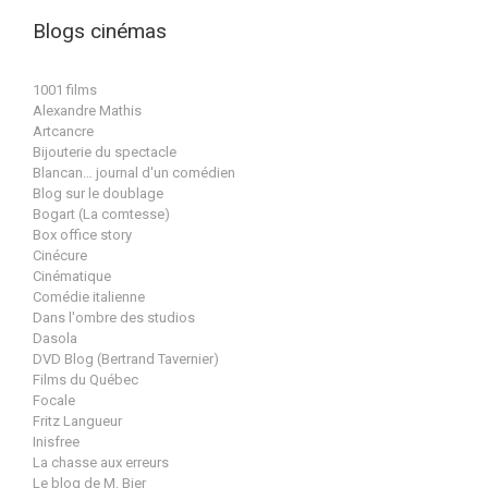
Blogs cinémas
1001 films
Alexandre Mathis
Artcancre
Bijouterie du spectacle
Blancan… journal d'un comédien
Blog sur le doublage
Bogart (La comtesse)
Box office story
Cinécure
Cinématique
Comédie italienne
Dans l'ombre des studios
Dasola
DVD Blog (Bertrand Tavernier)
Films du Québec
Focale
Fritz Langueur
Inisfree
La chasse aux erreurs
Le blog de M. Bier