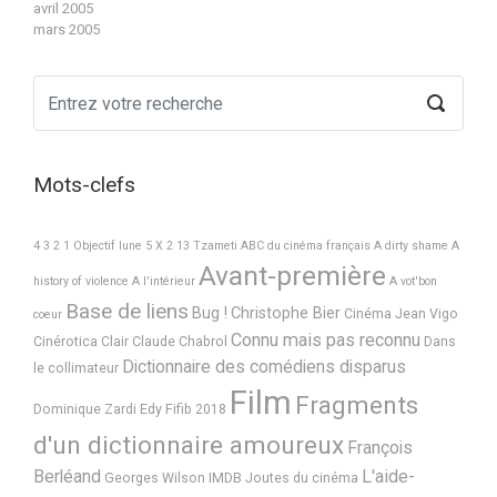
avril 2005
mars 2005
Mots-clefs
4 3 2 1 Objectif lune
5 X 2
13 Tzameti
ABC du cinéma français
A dirty shame
A
Avant-première
history of violence
A l'intérieur
A vot'bon
Base de liens
Bug !
Christophe Bier
Cinéma Jean Vigo
coeur
Connu mais pas reconnu
Cinérotica
Clair
Claude Chabrol
Dans
Dictionnaire des comédiens disparus
le collimateur
Film
Fragments
Dominique Zardi
Edy
Fifib 2018
d'un dictionnaire amoureux
François
Berléand
L'aide-
Georges Wilson
IMDB
Joutes du cinéma