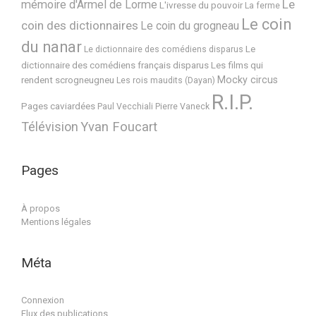
Le
mémoire d'Armel de Lorme
L'ivresse du pouvoir
La ferme
Le coin
coin des dictionnaires
Le coin du grogneau
du nanar
Le
Le dictionnaire des comédiens disparus
dictionnaire des comédiens français disparus
Les films qui
Mocky circus
rendent scrogneugneu
Les rois maudits (Dayan)
R.I.P.
Pages caviardées
Paul Vecchiali
Pierre Vaneck
Télévision
Yvan Foucart
Pages
À propos
Mentions légales
Méta
Connexion
Flux des publications