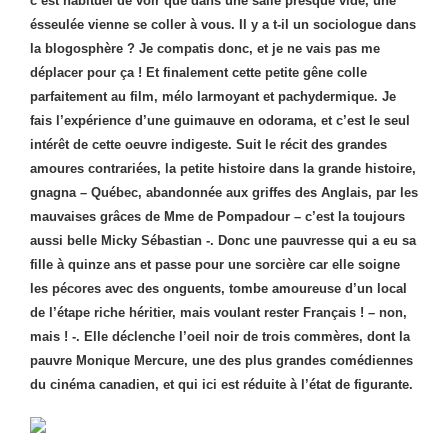
c’est habituel de voir que dans une salle presque vide, une
ésseulée vienne se coller à vous. Il y a t-il un sociologue dans
la blogosphère ?
Je compatis donc, et je ne vais pas me
déplacer pour ça ! Et finalement cette petite gêne colle
parfaitement au film, mélo larmoyant et pachydermique. Je
fais l’expérience d’une guimauve en odorama, et c’est le seul
intérêt de cette oeuvre indigeste. Suit le récit des grandes
amoures contrariées, la petite histoire dans la grande histoire,
gnagna – Québec, abandonnée aux griffes des Anglais, par les
mauvaises grâces de Mme de Pompadour – c’est la toujours
aussi belle Micky Sébastian -.
Donc une pauvresse qui a eu sa
fille à quinze ans et passe pour une sorcière car elle soigne
les pécores avec des onguents, tombe amoureuse d’un local
de l’étape riche héritier, mais voulant rester Français ! – non,
mais ! -. Elle déclenche l’oeil noir de trois commères, dont la
pauvre Monique Mercure, une des plus grandes comédiennes
du cinéma canadien, et qui ici est réduite à l’état de figurante.