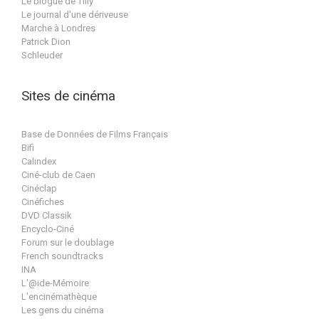
Le blogue de Tilly
Le journal d'une dériveuse
Marche à Londres
Patrick Dion
Schleuder
Sites de cinéma
Base de Données de Films Français
Bifi
Calindex
Ciné-club de Caen
Cinéclap
Cinéfiches
DVD Classik
Encyclo-Ciné
Forum sur le doublage
French soundtracks
INA
L'@ide-Mémoire
L'encinémathèque
Les gens du cinéma