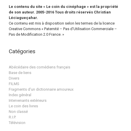
Le contenu du site « Le coin du cinéphage » est la propriété
de son auteur. 2005-2016 Tous droits réservés Christian
Léciagueçahar.
Ce contenu est mis à disposition selon les termes de la licence
Creative Commons « Paternité – Pas d’Utilisation Commerciale –
Pas de Modification 2.0 France. »
Catégories
Abécédaire des comédiens français
Base de liens
Divers
FILMS
Fragments d'un dictionnaire amoureux
Index général
Intervenants extérieurs
Le coin des livres
Non classé
R.I.P.
Télévision