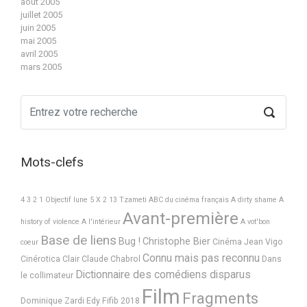
août 2005
juillet 2005
juin 2005
mai 2005
avril 2005
mars 2005
Mots-clefs
4 3 2 1 Objectif lune
5 X 2
13 Tzameti
ABC du cinéma français
A dirty shame
A
Avant-première
history of violence
A l'intérieur
A vot'bon
Base de liens
Bug !
Christophe Bier
Cinéma Jean Vigo
coeur
Connu mais pas reconnu
Cinérotica
Clair
Claude Chabrol
Dans
Dictionnaire des comédiens disparus
le collimateur
Film
Fragments
Dominique Zardi
Edy
Fifib 2018