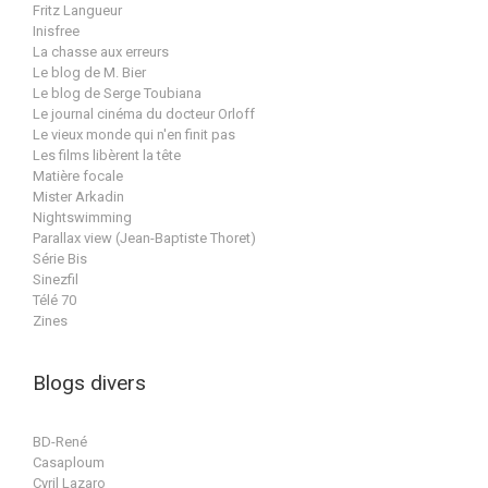
Fritz Langueur
Inisfree
La chasse aux erreurs
Le blog de M. Bier
Le blog de Serge Toubiana
Le journal cinéma du docteur Orloff
Le vieux monde qui n'en finit pas
Les films libèrent la tête
Matière focale
Mister Arkadin
Nightswimming
Parallax view (Jean-Baptiste Thoret)
Série Bis
Sinezfil
Télé 70
Zines
Blogs divers
BD-René
Casaploum
Cyril Lazaro