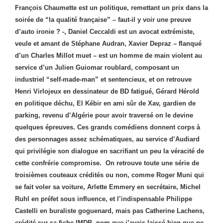
François Chaumette est un politique, remettant un prix dans la
soirée de “la qualité française” – faut-il y voir une preuve
d’auto ironie ? -, Daniel Ceccaldi est un avocat extrémiste,
veule et amant de Stéphane Audran, Xavier Depraz – flanqué
d’un Charles Millot muet – est un homme de main violent au
service d’un Julien Guiomar roublard, composant un
industriel “self-made-man” et sentencieux, et on retrouve
Henri Virlojeux en dessinateur de BD fatigué, Gérard Hérold
en politique déchu, El Kébir en ami sûr de Xav, gardien de
parking, revenu d’Algérie pour avoir traversé on le devine
quelques épreuves. Ces grands comédiens donnent corps à
des personnages assez schématiques, au service d’Audiard
qui privilégie son dialogue en sacrifiant un peu la véracité de
cette confrérie compromise. On retrouve toute une série de
troisièmes couteaux crédités ou non, comme Roger Muni qui
se fait voler sa voiture, Arlette Emmery en secrétaire, Michel
Ruhl en préfet sous influence, et l’indispensable Philippe
Castelli en buraliste goguenard, mais pas Catherine Lachens,
crédité sur sa fiche IMDB, nom que j’avais laissé bien que ne