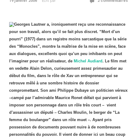
19 janvier 2006
Ecrit par
2 commentaires
Georges Lautner a, ironiquement reçu une reconnaissance
pour son travail, alors qu’il se fait plus discret. “Mort d’un
pourri” (1977) dans un registre moins sarcastique que la série
des “Monocles”, montre la maîtrise de la mise en scène, face
aux dialogues, excellents quoi qu’un peu inhibants on peut
l’imaginer pour un réalisateur, de
Michel Audiard
. Le film met
en vedette Alain Delon, curieusement assez primesautier au
début du film, dans le rôle de Xav un entrepreneur qui se
retrouve mêlé à une sombre histoire de dossier
compromettant. Son ami Philippe Dubaye un politicien véreux
–campé par l’admirable Maurice Ronet défait qui parvient à
imposer son personnage dans un rôle très court – vient
d’assassiner un député – Charles Moulin, le berger de “La
femme du boulanger”
dans un rôle muet –. Ayant pris
possession de documents pouvant nuire à de nombreuses
personnalités du pouvoir. Il vient de donner ici un beau coup