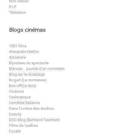
Non classé
R.I.P.
Télévision
Blogs cinémas
1001 films
Alexandre Mathis
Artcancre
Bijouterie du spectacle
Blancan… journal d'un comédien
Blog sur le doublage
Bogart (La comtesse)
Box office story
Cinécure
Cinématique
Comédie italienne
Dans l'ombre des studios
Dasola
DVD Blog (Bertrand Tavernier)
Films du Québec
Focale