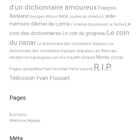
d'un dictionnaire amoureux
François
Berléand
L'aide-
Georges Wilson
IMDB
Joutes du cinéma
Le
mémoire d'Armel de Lorme
L'ivresse du pouvoir
La ferme
Le coin
coin des dictionnaires
Le coin du grogneau
du nanar
Le
Le dictionnaire des comédiens disparus
dictionnaire des comédiens français disparus
Les films qui
Mocky circus
rendent scrogneugneu
Les rois maudits (Dayan)
R.I.P.
Pages caviardées
Paul Vecchiali
Pierre Vaneck
Télévision
Yvan Foucart
Pages
À propos
Mentions légales
Méta