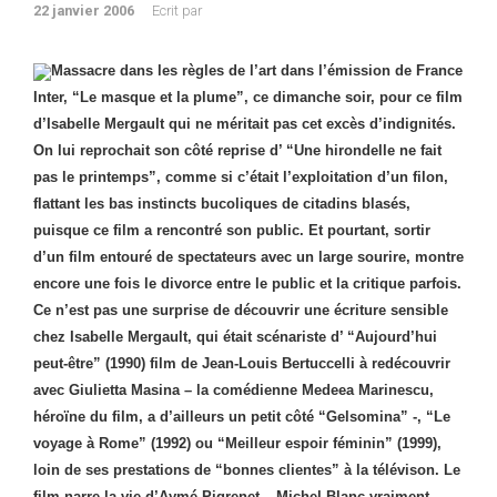
22 janvier 2006
Ecrit par
Massacre dans les règles de l’art dans l’émission de France
Inter, “Le masque et la plume”, ce dimanche soir, pour ce film
d’Isabelle Mergault qui ne méritait pas cet excès d’indignités.
On lui reprochait son côté reprise d’ “Une hirondelle ne fait
pas le printemps”, comme si c’était l’exploitation d’un filon,
flattant les bas instincts bucoliques de citadins blasés,
puisque ce film a rencontré son public. Et pourtant, sortir
d’un film entouré de spectateurs avec un large sourire, montre
encore une fois le divorce entre le public et la critique parfois.
Ce n’est pas une surprise de découvrir une écriture sensible
chez Isabelle Mergault, qui était scénariste d’ “Aujourd’hui
peut-être” (1990) film de Jean-Louis Bertuccelli à redécouvrir
avec Giulietta Masina – la comédienne Medeea Marinescu,
héroïne du film, a d’ailleurs un petit côté “Gelsomina” -, “Le
voyage à Rome” (1992) ou “Meilleur espoir féminin” (1999),
loin de ses prestations de “bonnes clientes” à la télévison. Le
film narre la vie d’Aymé Pigrenet – Michel Blanc vraiment