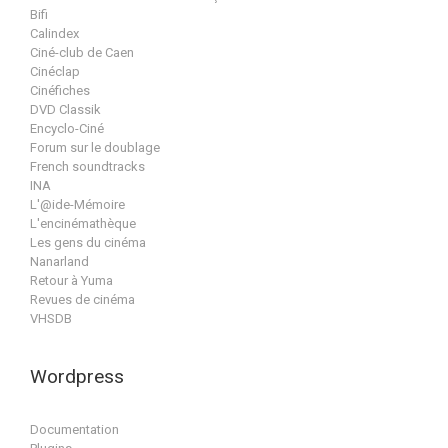
Bifi
Calindex
Ciné-club de Caen
Cinéclap
Cinéfiches
DVD Classik
Encyclo-Ciné
Forum sur le doublage
French soundtracks
INA
L'@ide-Mémoire
L'encinémathèque
Les gens du cinéma
Nanarland
Retour à Yuma
Revues de cinéma
VHSDB
Wordpress
Documentation