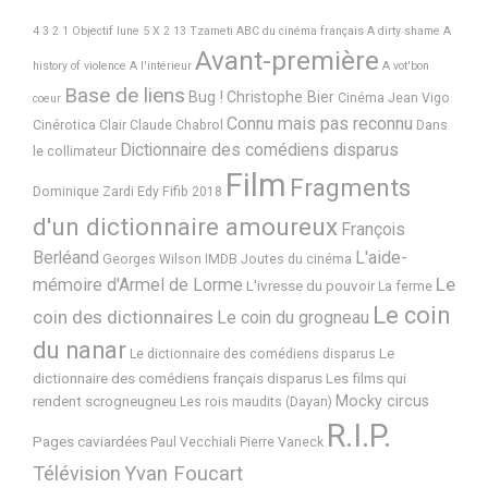
4 3 2 1 Objectif lune
5 X 2
13 Tzameti
ABC du cinéma français
A dirty shame
A
Avant-première
history of violence
A l'intérieur
A vot'bon
Base de liens
Bug !
Christophe Bier
Cinéma Jean Vigo
coeur
Connu mais pas reconnu
Cinérotica
Clair
Claude Chabrol
Dans
Dictionnaire des comédiens disparus
le collimateur
Film
Fragments
Dominique Zardi
Edy
Fifib 2018
d'un dictionnaire amoureux
François
Berléand
L'aide-
Georges Wilson
IMDB
Joutes du cinéma
Le
mémoire d'Armel de Lorme
L'ivresse du pouvoir
La ferme
Le coin
coin des dictionnaires
Le coin du grogneau
du nanar
Le
Le dictionnaire des comédiens disparus
dictionnaire des comédiens français disparus
Les films qui
Mocky circus
rendent scrogneugneu
Les rois maudits (Dayan)
R.I.P.
Pages caviardées
Paul Vecchiali
Pierre Vaneck
Télévision
Yvan Foucart