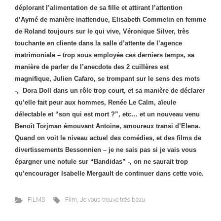
déplorant l’alimentation de sa fille et attirant l’attention
d’Aymé de manière inattendue, Elisabeth Commelin en femme
de Roland toujours sur le qui vive, Véronique Silver, très
touchante en cliente dans la salle d’attente de l’agence
matrimoniale – trop sous employée ces derniers temps, sa
manière de parler de l’anecdote des 2 cuillères est
magnifique, Julien Cafaro, se trompant sur le sens des mots
-, Dora Doll dans un rôle trop court, et sa manière de déclarer
qu’elle fait peur aux hommes, Renée Le Calm, aïeule
délectable et “son qui est mort ?”, etc… et un nouveau venu
Benoît Torjman émouvant Antoine, amoureux transi d’Elena.
Quand on voit le niveau actuel des comédies, et des films de
divertissements Bessonnien – je ne sais pas si je vais vous
épargner une notule sur “Bandidas” -, on ne saurait trop
qu’encourager Isabelle Mergault de continuer dans cette voie.
FILMS
Film
,
Je vous trouve très beau