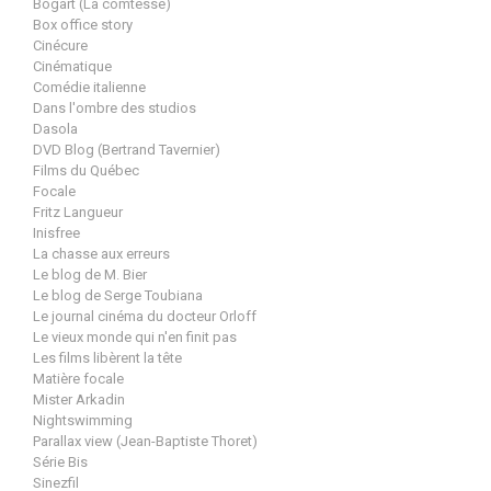
Bogart (La comtesse)
Box office story
Cinécure
Cinématique
Comédie italienne
Dans l'ombre des studios
Dasola
DVD Blog (Bertrand Tavernier)
Films du Québec
Focale
Fritz Langueur
Inisfree
La chasse aux erreurs
Le blog de M. Bier
Le blog de Serge Toubiana
Le journal cinéma du docteur Orloff
Le vieux monde qui n'en finit pas
Les films libèrent la tête
Matière focale
Mister Arkadin
Nightswimming
Parallax view (Jean-Baptiste Thoret)
Série Bis
Sinezfil