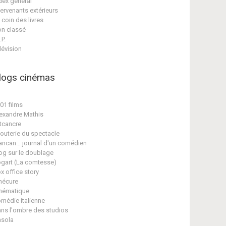
dex général
tervenants extérieurs
 coin des livres
n classé
.P.
lévision
logs cinémas
01 films
exandre Mathis
tcancre
jouterie du spectacle
ancan… journal d'un comédien
og sur le doublage
gart (La comtesse)
x office story
nécure
nématique
médie italienne
ns l'ombre des studios
sola