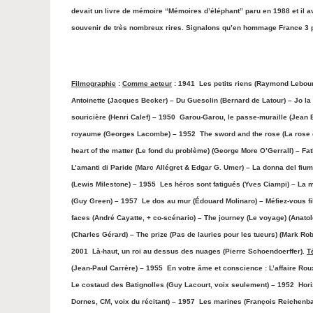
devait un livre de mémoire “Mémoires d’éléphant” paru en 1988 et il 
souvenir de très nombreux rires. Signalons qu’en hommage France 3 p
Filmographie
:
Comme acteur
: 1941 Les petits riens (Raymond Lebour
Antoinette (Jacques Becker) – Du Guesclin (Bernard de Latour) – Jo la
souricière (Henri Calef) – 1950 Garou-Garou, le passe-muraille (Jean
royaume (Georges Lacombe) – 1952 The sword and the rose (La rose et
heart of the matter (Le fond du problème) (George More O’Gerrall) – F
L’amanti di Paride (Marc Allégret & Edgar G. Umer) – La donna del fiu
(Lewis Milestone) – 1955 Les héros sont fatigués (Yves Ciampi) – La m
(Guy Green) – 1957 Le dos au mur (Édouard Molinaro) – Méfiez-vous fill
faces (André Cayatte, + co-scénario) – The journey (Le voyage) (Anat
(Charles Gérard) – The prize (Pas de lauries pour les tueurs) (Mark 
2001 Là-haut, un roi au dessus des nuages (Pierre Schoendoerffer).
T
(Jean-Paul Carrère) – 1955 En votre âme et conscience : L’affaire Ro
Le costaud des Batignolles (Guy Lacourt, voix seulement) – 1952 Hor
Dornes, CM, voix du récitant) – 1957 Les marines (François Reichenbac