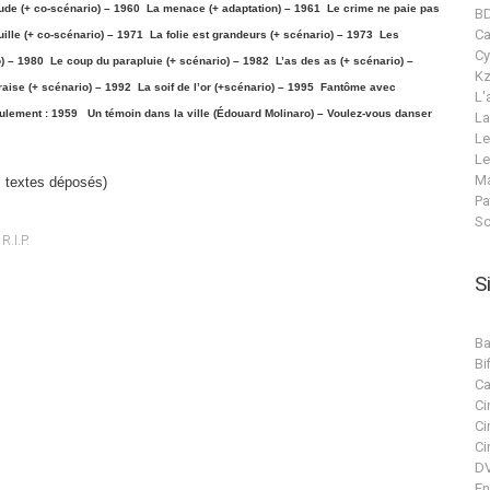
de (+ co-scénario) – 1960 La menace (+ adaptation) – 1961 Le crime ne paie pas
B
C
lle (+ co-scénario) – 1971 La folie est grandeurs (+ scénario) – 1973 Les
Cy
) – 1980 Le coup du parapluie (+ scénario) – 1982 L’as des as (+ scénario) –
Kz
aise (+ scénario) – 1992 La soif de l’or (+scénario) – 1995 Fantôme avec
L'
eulement : 1959 Un témoin dans la ville (Édouard Molinaro) – Voulez-vous danser
La
Le
Le
Ma
, textes déposés)
Pa
Sc
,
R.I.P.
S
Ba
Bif
Ca
Ci
Ci
Ci
DV
En