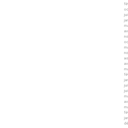
fé
oc
ju
ja
ma
av
no
oc
ma
no
ao
av
ma
fé
ja
ju
ju
ma
av
ma
fé
ja
dé