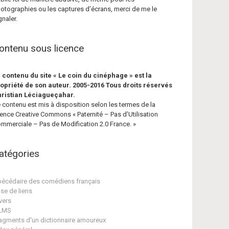
otographies ou les captures d’écrans, merci de me le
gnaler.
ontenu sous licence
 contenu du site « Le coin du cinéphage » est la
opriété de son auteur. 2005-2016 Tous droits réservés
ristian Léciagueçahar.
 contenu est mis à disposition selon les termes de la
cence Creative Commons « Paternité – Pas d’Utilisation
mmerciale – Pas de Modification 2.0 France. »
atégories
écédaire des comédiens français
se de liens
vers
ILMS
agments d'un dictionnaire amoureux