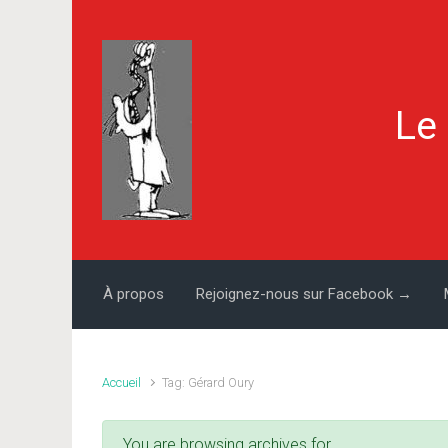
Skip to main content
Le
À propos
Rejoignez-nous sur Facebook →
Accueil
Tag: Gérard Oury
You are browsing archives for