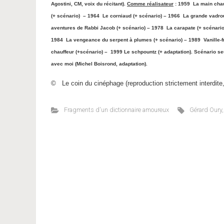
Agostini, CM, voix du récitant).
Comme réalisateur
: 1959 La main chau
(+ scénario) – 1964 Le corniaud (+ scénario) – 1966 La grande vadroui
aventures de Rabbi Jacob (+ scénario) – 1978 La carapate (+ scénario
1984 La vengeance du serpent à plumes (+ scénario) – 1989 Vanille-fr
chauffeur (+scénario) – 1999 Le schpountz (+ adaptation). Scénario s
avec moi (Michel Boisrond, adaptation).
© Le coin du cinéphage (reproduction strictement interdite
Fragments d'un dictionnaire amoureux
Gérard Oury