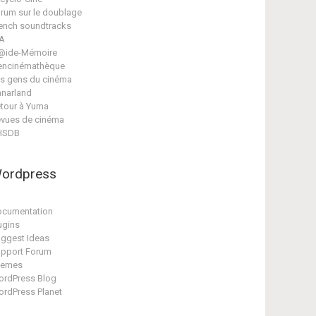
rum sur le doublage
ench soundtracks
A
@ide-Mémoire
encinémathèque
s gens du cinéma
narland
tour à Yuma
vues de cinéma
HSDB
ordpress
cumentation
ugins
ggest Ideas
pport Forum
hemes
rdPress Blog
rdPress Planet