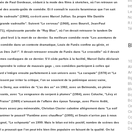
In
née de Paul Gordeaux, cédant à la mode des films à sketches, où l’on retrouve un
In
né des avants-goûts de comédie. Et il connaît le succès faramineux que l’on sait
Le
 vadrouile” (1966), co-écrit avec Marcel Jullian. Sa propre fille Danièle
No
R.I
nde vadrouille”. Suivent “Le cerveau” (1968), avec Bourvil, Jean-Paul
Té
71), réjouissante parodie de “Ruy Blas”, où l’on devait retrouver le tandem De
 pied levé à la mort de ce dernier. Sa meilleure comédie reste “Les aventures de
B
e comédie dans un contexte dramatique, Louis de Funès confine au génie, et
êtes Juif !”. Il devait retrouver ensuite de Funès dans “Le crocodile” où il devait
èmes cardiaques de ce dernier. S’il cède parfois à la facilité, Marcel Dalio déclarait
10
prendre le voleur de mauvais gags -, ces comédies participent à celles qui
Al
Ar
rd s’intègre ensuite parfaitement à son univers avec “La carapate” (1978) et “Le
Bi
sent par irriter la critique, l’on se souvient de la polémique assez vaine,
Bl
ques Demy, aux entrées de “L’as des as” en 1982, avec un Belmondo, en pleine
Bl
evants, avec “La vengeance du serpent à plumes” (1984), avec Coluche, “Lévy et
Bo
Bo
Fraise” (1989) s’amusant de l’affaire des époux Turange, avec Pierre Arditi,
Ci
lleurs assez peu mémorable, Christian Clavier cabotine allégrement dans “La soif
Ci
à animer le poussif “Fantôme avec chauffeur” (1995), et Smaïn n’arrive pas à nous
Co
Da
agnol, “Le schpountz” en 1999. Mais le bilan est très positif, nombre de scènes des
Da
l a prouvait que l’on peut très bien être populaire en faisant de la qualité. On lui