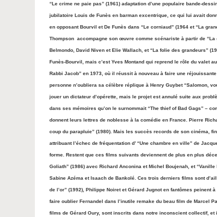
“Le crime ne paie pas” (1961) adaptation d’une populaire bande-dessi
jubilatoire Louis de Funès en barman excentrique, ce qui lui avait don
en opposant Bourvil et De Funès dans “Le corniaud” (1964 et “La grande
Thompson accompagne son œuvre comme scénariste à partir de “La gra
Belmondo, David Niven et Elie Wallach, et “La folie des grandeurs” (19
Funès-Bourvil, mais c’est Yves Montand qui reprend le rôle du valet au
Rabbi Jacob” en 1973, où il réussit à nouveau à faire une réjouissant
personne n’oubliera sa célèbre réplique à Henry Guybet “Salomon, vous 
jouer un dictateur d’opérette, mais le projet est annulé suite aux probl
dans ses mémoires qu’on le surnommait “The thief of Bad Gags” – com
donnent leurs lettres de noblesse à la comédie en France. Pierre Richa
coup du parapluie” (1980). Mais les succès records de son cinéma, finis
attribuant l’échec de fréquentation d’ “Une chambre en ville” de Jac
forme. Restent que ces films suivants deviennent de plus en plus déc
Goliath” (1986) avec Richard Anconina et Michel Boujenah, et “Vanille 
Sabine Azéma et Isaach de Bankolé. Ces trois derniers films sont d’ai
de l’or” (1992), Philippe Noiret et Gérard Jugnot en fantômes peinent 
faire oublier Fernandel dans l’inutile remake du beau film de Marcel P
films de Gérard Oury, sont inscrits dans notre inconscient collectif, et i