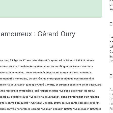
ph
si
C
e amoureux : Gérard Oury
Le
pr
Ch
Ce
li
e jour, à l’âge de 87 ans. Max Gérard Oury est né le 24 avril 1919. Il débute
Co
sionnaire à la Comédie Française, avant de se réfugier en Suisse durant la
ncer dans le cinéma. On le reconnaît en passant dragueur dans “Antoine et
C
alement très honorable, de son rôle de chirurgien esthétique opérant Michèle
miroir à deux faces” (1958) d’André Cayatte, et surtout l’excellent polar d’Édouard
Ab
Jeanne Moreau. Il avait même joué Napoléon dans “La belle espionne” de Raoul
Ba
saie au scénario avec “Le miroir à deux faces”, donc qui fit l’objet d’un remake
Di
ette s’en va t’en guerre” (Christian-Jacque, 1959), réjouissante comédie avec un
F
Fr
elques œuvres honorables comme “La main chaude” (1959), “La menace” (1960) et