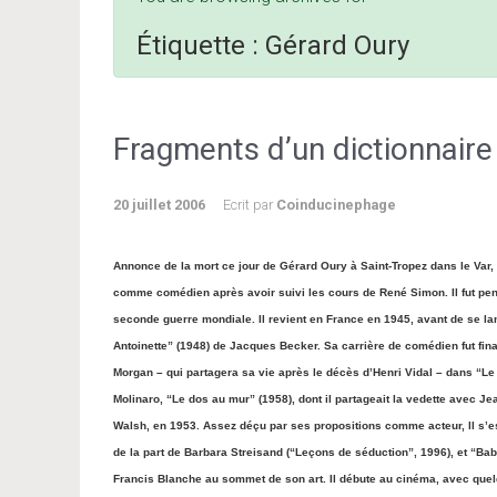
Étiquette :
Gérard Oury
Fragments d’un dictionnair
20 juillet 2006
Ecrit par
Coinducinephage
Annonce de la mort ce jour de Gérard Oury à Saint-Tropez dans le Var, c
comme comédien après avoir suivi les cours de René Simon. Il fut pen
seconde guerre mondiale. Il revient en France en 1945, avant de se la
Antoinette” (1948) de Jacques Becker. Sa carrière de comédien fut fin
Morgan – qui partagera sa vie après le décès d’Henri Vidal – dans “Le 
Molinaro, “Le dos au mur” (1958), dont il partageait la vedette avec 
Walsh, en 1953. Assez déçu par ses propositions comme acteur, ll s’es
de la part de Barbara Streisand (“Leçons de séduction”, 1996), et “Bab
Francis Blanche au sommet de son art. Il débute au cinéma, avec qu