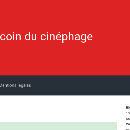
 coin du cinéphage
Mentions légales
Bl
: 
co
it
pu