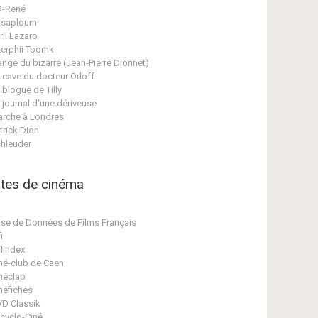
D-René
asaploum
ril Lazaro
erphii Toomk
ange du bizarre (Jean-Pierre Dionnet)
 cave du docteur Orloff
 blogue de Tilly
 journal d'une dériveuse
rche à Londres
trick Dion
hleuder
ites de cinéma
se de Données de Films Français
i
lindex
né-club de Caen
néclap
néfiches
D Classik
cyclo-Ciné