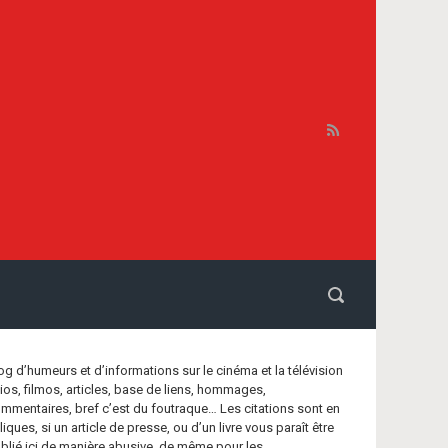
og d’humeurs et d’informations sur le cinéma et la télévision
bios, filmos, articles, base de liens, hommages,
mmentaires, bref c’est du foutraque… Les citations sont en
aliques, si un article de presse, ou d’un livre vous paraît être
blié ici de manière abusive, de même pour les