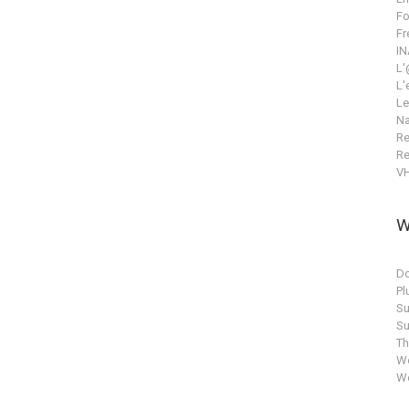
Fo
Fr
IN
L'
L'
Le
Na
Re
Re
V
W
Do
Pl
Su
Su
T
Wo
Wo