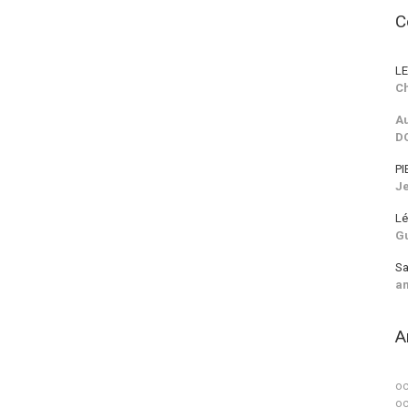
C
LE
Ch
Au
D
PI
J
Lé
G
Sa
a
A
oc
oc