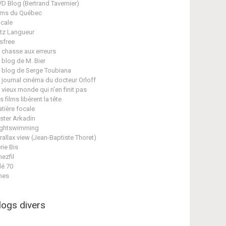
D Blog (Bertrand Tavernier)
lms du Québec
cale
itz Langueur
isfree
 chasse aux erreurs
 blog de M. Bier
 blog de Serge Toubiana
 journal cinéma du docteur Orloff
 vieux monde qui n'en finit pas
s films libèrent la tête
tière focale
ster Arkadin
ghtswimming
rallax view (Jean-Baptiste Thoret)
rie Bis
nezfil
lé 70
nes
logs divers