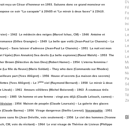
DV
avait reçu un César d’honneur en 1993. Saluons donc ce grand monsieur en
Fi
opose ce soir “La carapate” à 20h55 et “Le miroir à deux faces” à 23h10.
Fo
Fr
In
La
Le
sier) – 1942 Le médecin des neiges (Marcel Ichac, CM) – 1946 Antoine et
Le
 romance (Gilles Grangier) – 1949 La belle que voilà (Jean-Paul Le Chanois) – La
Le
 Boyer) – Sans laisser d’adresse (Jean-Paul Le Chanois) – 1951 La nuit est mon
Le
 l’épée) (Ken Annakin) Sea devils (La belle espionne) (Raoul Walsh) – 1953 The
Le
Ma
ather Brown (Détective du bon Dieu) (Robert Hamer) – 1954 L’eterna femmina /
Mi
me (La fille du fleuve) (Mario Soldati) – They who dare (Commando sur Rhodes)
Ni
eilleure part (Yves Allégret) – 1956 House of secrets (La maison des secrets)
Pa
ème
ettes (Yves Allégret) – Le 7
ciel (Raymond Bernard) – 1958 Le miroir à deux
Sé
Si
ole Litvak) – 1961 Amours célèbres (Michel Boisrond) – 1963 À couteaux tirés
Té
Robson) – 1985 Un homme et une femme : vingt ans déjà (Claude Lelouch, cameo) –
Zi
élévision
: 1954 Maison de poupée (Claude Loursais) – La galerie des glaces
ux (Claude Barma) – 1956 Virage dangereux (Stellio Lorenzi).
Voxographie
: 1951
B
izons sans fin (Jean Dréville, voix seulement) – 1956 Le ciel des hommes (Yvonne
h, CM, voix du récitant) – 1964 Le vrai visage de Thérèse de Lisieux (Philippe