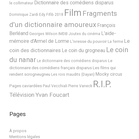
Dictionnaire des comédiens disparus
le collimateur
Film
Fragments
Dominique Zardi
Edy
Fifib 2018
d'un dictionnaire amoureux
François
Berléand
L'aide-
Georges Wilson
IMDB
Joutes du cinéma
Le
mémoire d'Armel de Lorme
L'ivresse du pouvoir
La ferme
Le coin
coin des dictionnaires
Le coin du grogneau
du nanar
Le
Le dictionnaire des comédiens disparus
dictionnaire des comédiens français disparus
Les films qui
Mocky circus
rendent scrogneugneu
Les rois maudits (Dayan)
R.I.P.
Pages caviardées
Paul Vecchiali
Pierre Vaneck
Télévision
Yvan Foucart
Pages
À propos
Mentions légales