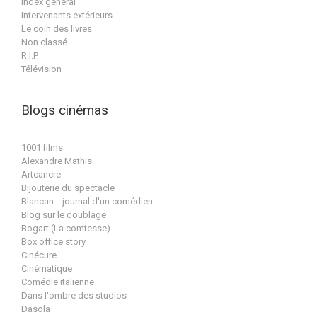
Index général
Intervenants extérieurs
Le coin des livres
Non classé
R.I.P.
Télévision
Blogs cinémas
1001 films
Alexandre Mathis
Artcancre
Bijouterie du spectacle
Blancan… journal d'un comédien
Blog sur le doublage
Bogart (La comtesse)
Box office story
Cinécure
Cinématique
Comédie italienne
Dans l'ombre des studios
Dasola