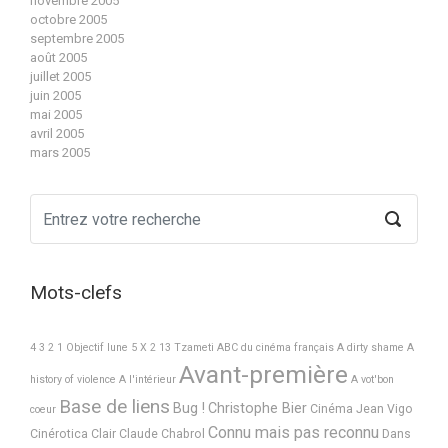
novembre 2005
octobre 2005
septembre 2005
août 2005
juillet 2005
juin 2005
mai 2005
avril 2005
mars 2005
Mots-clefs
4 3 2 1 Objectif lune
5 X 2
13 Tzameti
ABC du cinéma français
A dirty shame
A
Avant-première
history of violence
A l'intérieur
A vot'bon
Base de liens
Bug !
Christophe Bier
Cinéma Jean Vigo
coeur
Connu mais pas reconnu
Cinérotica
Clair
Claude Chabrol
Dans