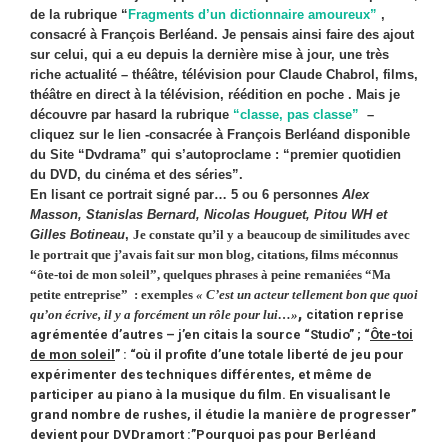
de la rubrique “
Fragments d’un dictionnaire amoureux”
,
consacré à François Berléand. Je pensais ainsi faire des ajout
sur celui, qui a eu depuis la dernière mise à jour, une très
riche actualité – théâtre, télévision pour Claude Chabrol, films,
théâtre en direct à la télévision, réédition en poche . Mais je
découvre par hasard la rubrique
“classe, pas classe”
–
cliquez sur le lien -consacrée à François Berléand disponible
du Site “Dvdrama” qui s’autoproclame : “premier quotidien
du DVD, du cinéma et des séries”.
En lisant ce portrait signé par… 5 ou 6 personnes
Alex
Masson, Stanislas Bernard, Nicolas Houguet, Pitou WH et
Gilles Botineau
,
Je constate qu’il y a beaucoup de similitudes avec
le portrait que j’avais fait sur mon blog, citations, films méconnus
“ôte-toi de mon soleil”, quelques phrases à peine remaniées “Ma
petite entreprise” : exemples
« C’est un acteur tellement bon que quoi
,
qu’on écrive, il y a forcément un rôle pour lui…»
citation reprise
agrémentée d’autres – j’en citais la source “Studio” ; “
Ôte-toi
de mon soleil
” : “où il profite d’une totale liberté de jeu pour
expérimenter des techniques différentes, et même de
participer au piano à la musique du film. En visualisant le
grand nombre de rushes, il étudie la manière de progresser”
devient pour DVDramort :”Pourquoi pas pour Berléand