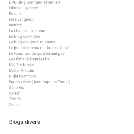
DVD Blog (Bertrand Tavernier)
Films du Québec
Focale
Fritz Langueur
Inisfree
La chasse aux erreurs
Le blog de M. Bier
Le blog de Serge Toubiana
Le journal cinéma du docteur Orloff
Le vieux monde qui n'en finit pas
Les films libèrent la tête
Matière focale
Mister Arkadin
Nightswimming
Parallax view (Jean-Baptiste Thoret)
Série Bis
Sinezfil
Télé 70
Zines
Blogs divers