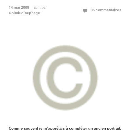
14 mai 2008
Ecrit par
35 commentaires
Coinducinephage
Comme souvent je m’apprêtais à compléter un ancien portrait,