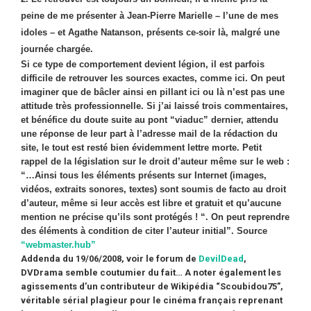
peine de me présenter à Jean-Pierre Marielle – l’une de mes
idoles – et Agathe Natanson, présents ce-soir là, malgré une
journée chargée.
Si ce type de comportement devient légion, il est parfois
difficile de retrouver les sources exactes, comme ici. On peut
imaginer que de bâcler ainsi en pillant ici ou là n’est pas une
attitude très professionnelle. Si j’ai laissé trois commentaires,
et bénéfice du doute suite au pont “viaduc” dernier, attendu
une réponse de leur part à l’adresse mail de la rédaction du
site, le tout est resté bien évidemment lettre morte. Petit
rappel de la législation sur le droit d’auteur même sur le web :
“…Ainsi tous les éléments présents sur Internet (images,
vidéos, extraits sonores, textes) sont soumis de facto au droit
d’auteur, même si leur accès est libre et gratuit et qu’aucune
mention ne précise qu’ils sont protégés ! “. On peut reprendre
des éléments à condition de citer l’auteur initial”. Source
“webmaster.hub”
Addenda du 19/06/2008, voir le forum de
DevilDead
,
DVDrama semble coutumier du fait… A noter également les
agissements d’un contributeur de Wikipédia “Scoubidou75”,
véritable sérial plagieur pour le cinéma français reprenant