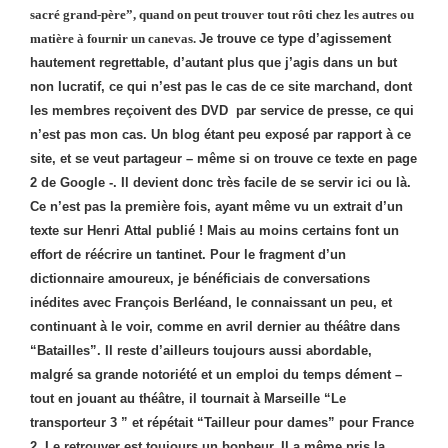
sacré grand-père”, quand on peut trouver tout rôti chez les autres ou
matière à fournir un canevas.
Je trouve ce type d’agissement
hautement regrettable, d’autant plus que j’agis dans un but
non lucratif, ce qui n’est pas le cas de ce site marchand, dont
les membres reçoivent des DVD
par service de presse, ce qui
n’est pas mon cas. Un blog étant peu exposé par rapport à ce
site, et se veut partageur – même si on trouve ce texte en page
2 de Google -. Il devient donc très facile de se servir ici ou là.
Ce n’est pas la première fois, ayant même vu un extrait d’un
texte sur Henri Attal publié ! Mais au moins certains font un
effort de réécrire un tantinet. Pour le fragment d’un
dictionnaire amoureux, je bénéficiais de conversations
inédites avec François Berléand, le connaissant un peu, et
continuant à le voir, comme en avril dernier au théâtre dans
“Batailles”. Il reste d’ailleurs toujours aussi abordable,
malgré sa grande notoriété et un emploi du temps dément –
tout en jouant au théâtre, il tournait à Marseille “Le
transporteur 3 ” et répétait “Tailleur pour dames” pour France
2. Le retrouver est toujours un bonheur, Il a même pris la