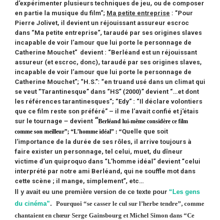
d’expérimenter plusieurs techniques de jeu, ou de composer
en partie la musique du film”;
Ma petite entreprise
: “Pour
Pierre Jolivet, il devient un réjouissant assureur escroc
dans “Ma petite entreprise”, taraudé par ses origines slaves
incapable de voir l’amour que lui porte le personnage de
Catherine Mouchet” devient : “Berléand est un réjouissant
assureur (et escroc, donc), taraudé par ses origines slaves,
incapable de voir l’amour que lui porte le personnage de
Catherine Mouchet”; “H.S.”: “en truand usé dans un climat qui
se veut “Tarantinesque” dans “HS” (2000)” devient “…et dont
les références tarantinesques”; “Edy” : “Il déclare volontiers
que ce film reste son préféré” – il me l’avait confié et j’étais
“
sur le tournage – devient
Berléand lui-même considère ce film
Quelle que soit
comme son meilleur”; “L’homme idéal” : “
l’importance de la durée de ses rôles, il arrive toujours à
faire exister un personnage, tel celui, muet, du dîneur
victime d’un quiproquo dans “L’homme idéal” devient “celui
interprété par notre ami Berléand, qui ne souffle mot dans
cette scène ; il mange, simplement”, etc…
Il y avait eu une première version de ce texte pour
“Les gens
du cinéma”
.
Pourquoi “se casser le cul sur l’herbe tendre”, comme
chantaient en chœur Serge Gainsbourg et Michel Simon dans “Ce