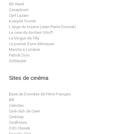
BD-René
Casaploum
Cyril Lazaro
Kzerphii Toomk
L'ange du bizarre (Jean-Pierre Dionnet)
La cave du docteur Orloff
Le blogue de Tilly
Le journal d'une dériveuse
Marche à Londres
Patrick Dion
Schleuder
Sites de cinéma
Base de Données de Films Français
Bifi
Calindex
Ciné-club de Caen
Cinéclap
Cinéfiches
DVD Classik
Encyclo-Ciné