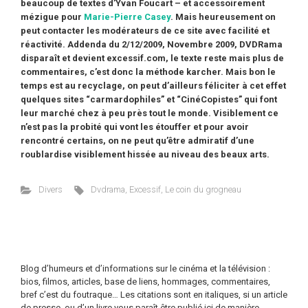
beaucoup de textes d’Yvan Foucart – et accessoirement
mézigue pour
Marie-Pierre Casey
. Mais heureusement on
peut contacter les modérateurs de ce site avec facilité et
réactivité.
Addenda du 2/12/2009, Novembre 2009, DVDRama
disparaît et devient excessif.com, le texte reste mais plus de
commentaires, c’est donc la méthode karcher. Mais bon le
temps est au recyclage, on peut d’ailleurs féliciter à cet effet
quelques sites “carmardophiles” et “CinéCopistes” qui font
leur marché chez à peu près tout le monde. Visiblement ce
n’est pas la probité qui vont les étouffer et pour avoir
rencontré certains, on ne peut qu’être admiratif d’une
roublardise visiblement hissée au niveau des beaux arts.
Divers
Dvdrama
,
Excessif
,
Le coin du grogneau
Blog d’humeurs et d’informations sur le cinéma et la télévision :
bios, filmos, articles, base de liens, hommages, commentaires,
bref c’est du foutraque… Les citations sont en italiques, si un article
de presse, ou d’un livre vous paraît être publié ici de manière