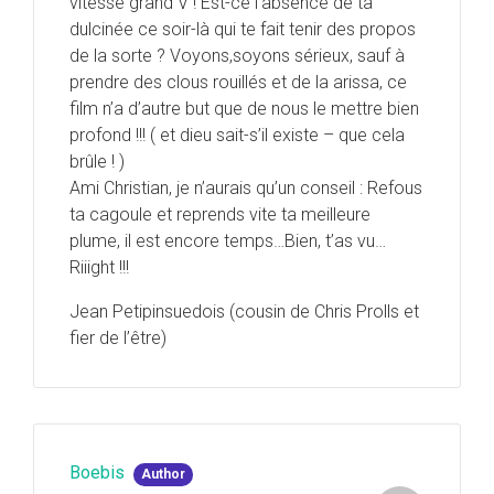
vitesse grand V ! Est-ce l’absence de ta
dulcinée ce soir-là qui te fait tenir des propos
de la sorte ? Voyons,soyons sérieux, sauf à
prendre des clous rouillés et de la arissa, ce
film n’a d’autre but que de nous le mettre bien
profond !!! ( et dieu sait-s’il existe – que cela
brûle ! )
Ami Christian, je n’aurais qu’un conseil : Refous
ta cagoule et reprends vite ta meilleure
plume, il est encore temps…Bien, t’as vu…
Riiight !!!
Jean Petipinsuedois (cousin de Chris Prolls et
fier de l’être)
Boebis
Author