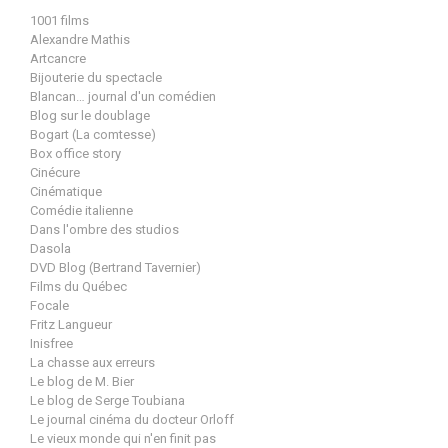
1001 films
Alexandre Mathis
Artcancre
Bijouterie du spectacle
Blancan… journal d'un comédien
Blog sur le doublage
Bogart (La comtesse)
Box office story
Cinécure
Cinématique
Comédie italienne
Dans l'ombre des studios
Dasola
DVD Blog (Bertrand Tavernier)
Films du Québec
Focale
Fritz Langueur
Inisfree
La chasse aux erreurs
Le blog de M. Bier
Le blog de Serge Toubiana
Le journal cinéma du docteur Orloff
Le vieux monde qui n'en finit pas