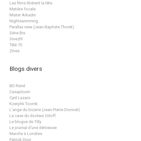
Les films libèrent la tête
Matière focale
Mister Arkadin
Nightswimming
Parallax view (Jean-Baptiste Thoret)
Série Bis
Sinezfil
Télé 70
Zines
Blogs divers
BD-René
Casaploum
Cyril Lazaro
Kzerphii Toomk
L'ange du bizarre (Jean-Pierre Dionnet)
La cave du docteur Orloff
Le blogue de Tilly
Le journal d'une dériveuse
Marche à Londres
Patrick Dion