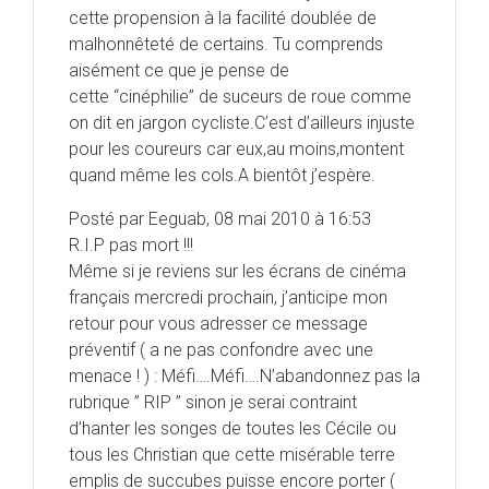
cette propension à la facilité doublée de
malhonnêteté de certains. Tu comprends
aisément ce que je pense de
cette “cinéphilie” de suceurs de roue comme
on dit en jargon cycliste.C’est d’ailleurs injuste
pour les coureurs car eux,au moins,montent
quand même les cols.A bientôt j’espère.
Posté par Eeguab, 08 mai 2010 à 16:53
R.I.P pas mort !!!
Même si je reviens sur les écrans de cinéma
français mercredi prochain, j’anticipe mon
retour pour vous adresser ce message
préventif ( a ne pas confondre avec une
menace ! ) : Méfi….Méfi….N’abandonnez pas la
rubrique ” RIP ” sinon je serai contraint
d’hanter les songes de toutes les Cécile ou
tous les Christian que cette misérable terre
emplis de succubes puisse encore porter (