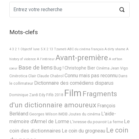
Mots-clefs
4 3 2 1 Objectif lune
5 X 2
13 Tzameti
ABC du cinéma français
A dirty shame
A
Avant-première
history of violence
A l'intérieur
A vot'bon
Base de liens
Bug !
Christophe Bier
Cinéma Jean Vigo
coeur
Connu mais pas reconnu
Cinérotica
Clair
Claude Chabrol
Dans
Dictionnaire des comédiens disparus
le collimateur
Film
Fragments
Dominique Zardi
Edy
Fifib 2018
d'un dictionnaire amoureux
François
Berléand
L'aide-
Georges Wilson
IMDB
Joutes du cinéma
Le
mémoire d'Armel de Lorme
L'ivresse du pouvoir
La ferme
Le coin
coin des dictionnaires
Le coin du grogneau