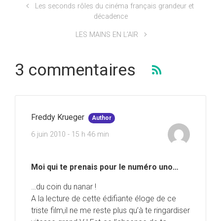
Les seconds rôles du cinéma français grandeur et
décadence
LES MAINS EN L’AIR
3 commentaires
Freddy Krueger
Author
6 juin 2010 - 15 h 46 min
Moi qui te prenais pour le numéro uno…
…du coin du nanar !
A la lecture de cette édifiante éloge de ce
triste film,il ne me reste plus qu’à te ringardiser