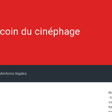
 coin du cinéphage
Mentions légales
Bl
: 
co
it
pu