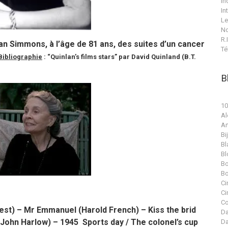
In
In
Le
No
R.I
n Simmons, à l’âge de 81 ans, des suites d’un cancer
Té
Bibliographie
: “Quinlan’s films stars” par David Quinland (B.T.
B
10
Al
Ar
Bi
Bl
Bl
Bo
Bo
Ci
Ci
Co
est) – Mr Emmanuel (Harold French) – Kiss the brid
Da
(John Harlow) – 1945 Sports day / The colonel’s cup
Da