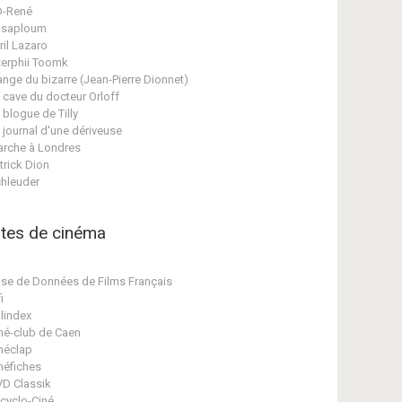
D-René
asaploum
ril Lazaro
erphii Toomk
ange du bizarre (Jean-Pierre Dionnet)
 cave du docteur Orloff
 blogue de Tilly
 journal d'une dériveuse
rche à Londres
trick Dion
hleuder
ites de cinéma
se de Données de Films Français
i
lindex
né-club de Caen
néclap
néfiches
D Classik
cyclo-Ciné