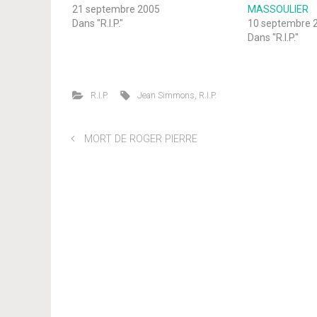
21 septembre 2005
MASSOULIER
Dans "R.I.P."
10 septembre 
Dans "R.I.P."
R.I.P.
Jean Simmons
,
R.I.P.
MORT DE ROGER PIERRE