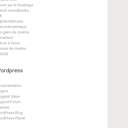
rum sur le doublage
ench soundtracks
A
@ide-Mémoire
encinémathèque
s gens du cinéma
narland
tour à Yuma
vues de cinéma
HSDB
ordpress
cumentation
ugins
ggest Ideas
pport Forum
hemes
rdPress Blog
rdPress Planet