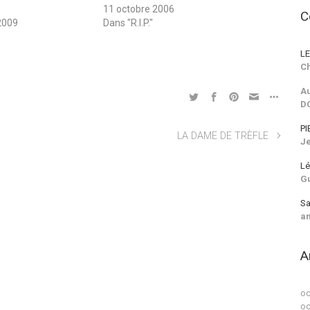
11 octobre 2006
C
2009
Dans "R.I.P."
LE
Ch
Au
D
PI
LA DAME DE TRÈFLE
J
Lé
G
Sa
a
A
oc
oc