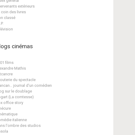
dex général
tervenants extérieurs
 coin des livres
n classé
.P.
lévision
logs cinémas
01 films
exandre Mathis
tcancre
jouterie du spectacle
ancan… journal d'un comédien
og sur le doublage
gart (La comtesse)
x office story
nécure
nématique
médie italienne
ns l'ombre des studios
sola