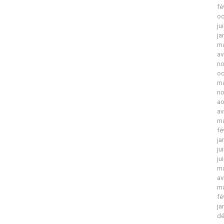
fé
oc
ju
ja
ma
av
no
oc
ma
no
ao
av
ma
fé
ja
ju
ju
ma
av
ma
fé
ja
dé