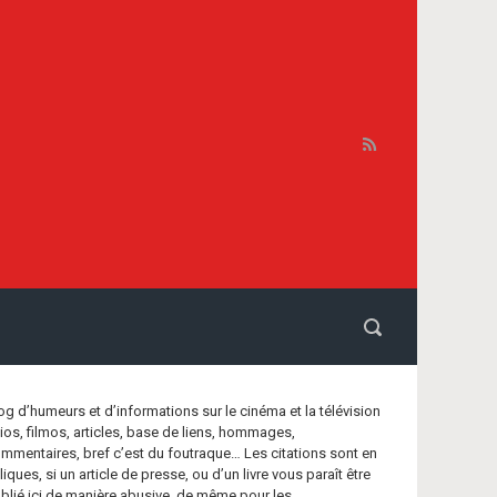
og d’humeurs et d’informations sur le cinéma et la télévision
bios, filmos, articles, base de liens, hommages,
mmentaires, bref c’est du foutraque… Les citations sont en
aliques, si un article de presse, ou d’un livre vous paraît être
blié ici de manière abusive, de même pour les