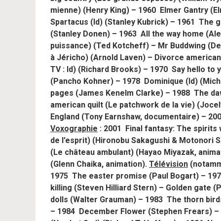
mienne) (Henry King) – 1960 Elmer Gantry (Elm
Spartacus (Id) (Stanley Kubrick) – 1961 The gr
(Stanley Donen) – 1963 All the way home (Alex
puissance) (Ted Kotcheff) – Mr Buddwing (De
à Jéricho) (Arnold Laven) – Divorce american
TV : Id) (Richard Brooks) – 1970 Say hello t
(Pancho Kohner) – 1978 Dominique (Id) (Mich
pages (James Kenelm Clarke) – 1988 The da
american quilt (Le patchwork de la vie) (Jo
England (Tony Earnshaw, documentaire) –
200
Voxographie
:
2001 Final fantasy: The spirits w
de l’esprit)
(Hironobu Sakagushi & Motonori S
(Le château ambulant) (Hayao Miyazak, animat
(Glenn Chaika, animation).
Télévision
(notamme
1975 The easter promise (Paul Bogart) – 19
killing (Steven Hilliard Stern) – Golden gate 
dolls (Walter Grauman) – 1983 The thorn bird
– 1984 December Flower (Stephen Frears) – 1