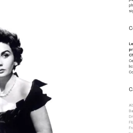
ph
si
C
Le
pr
Ch
Ce
li
Co
C
Ab
Ba
Di
F
Fr