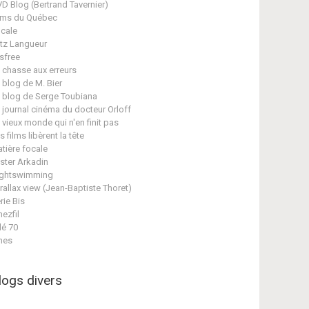
D Blog (Bertrand Tavernier)
lms du Québec
cale
itz Langueur
isfree
 chasse aux erreurs
 blog de M. Bier
 blog de Serge Toubiana
 journal cinéma du docteur Orloff
 vieux monde qui n'en finit pas
s films libèrent la tête
tière focale
ster Arkadin
ghtswimming
rallax view (Jean-Baptiste Thoret)
rie Bis
nezfil
lé 70
nes
logs divers