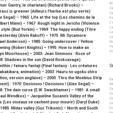
B
er Gantry, le charlatan) (Richard Brooks) –
C
ass is greener (Ailleurs l’herbe est plus verte)
Cy
 Segal) – 1965 Life at the top (Les chemins de la
Kz
L'
lbert Mann) – 1967 Rough night in Jericho (Violence
La
 style (Bud Yorkin) – 1969 The happy ending (Titre
Le
o yesterday (Alvin Rakoff) – 1975 Mr Sycamore
Le
ael Anderson) – 1985 Going undercover / Yellow
Ma
Pa
wning (
Robert Knights) – 1995 How to make an
Sc
celyn Moorhouse) – 2003 Jean Simmons : Rose of
8 Shadows in the sun (David Rocksavage).
S
ithin / fainaru fantaji (Final fantasy : Les créatures
akakibara, animation)
– 2003 Hauru no ugoku shiro
ion, version anglaise) – 2005 Thru the Moebius Strip
Ba
nt) : 1970 Decisions ! Decisions ! (Alex Segal) –
Bif
Ca
78 The dain curse (E.W. Swackhamer) – 1981 A small
Ci
(Paul Wendkos) – Jacqueline Susann’s Valley of the
Ci
s (Les oiseaux se cachent pour mourir) (Daryl Duke)
Ci
985 Midas valley (Gus Trikonis) – North and South
DV
En