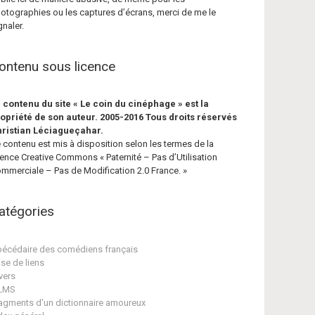
otographies ou les captures d’écrans, merci de me le
gnaler.
ontenu sous licence
 contenu du site « Le coin du cinéphage » est la
opriété de son auteur. 2005-2016 Tous droits réservés
ristian Léciagueçahar.
 contenu est mis à disposition selon les termes de la
cence Creative Commons « Paternité – Pas d’Utilisation
mmerciale – Pas de Modification 2.0 France. »
atégories
écédaire des comédiens français
se de liens
vers
ILMS
agments d'un dictionnaire amoureux