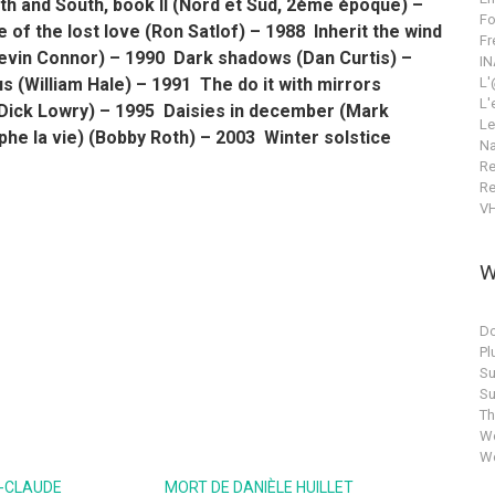
th and South, book II (Nord et Sud, 2ème époque) –
Fo
of the lost love (Ron Satlof) – 1988 Inherit the wind
Fr
evin Connor) – 1990 Dark shadows (Dan Curtis) –
IN
s (William Hale) – 1991 The do it with mirrors
L'
L'
ick Lowry) – 1995 Daisies in december (Mark
Le
he la vie) (Bobby Roth) – 2003 Winter solstice
Na
Re
Re
V
W
Do
Pl
Su
Su
T
Wo
Wo
-CLAUDE
MORT DE DANIÈLE HUILLET