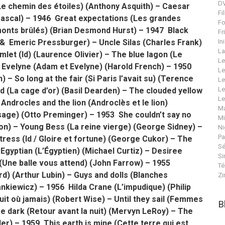
DV
(Le chemin des étoiles) (Anthony Asquith) – Caesar
Fi
Pascal) – 1946 Great expectations (Les grandes
Fo
monts brûlés) (Brian Desmond Hurst) – 1947 Black
Fr
 & Emeric
Pressburger) – Uncle Silas (Charles Frank)
In
La
let (Id) (Laurence Olivier) – The blue lagon (Le
Le
 Evelyne (Adam et Evelyne) (Harold French) – 1950
Le
) – So long at the fair (
Si Paris l’avait su) (Terence
Le
Le
 (La cage d’or) (Basil Dearden) – The clouded yellow
Le
 Androcles and the lion (Androclès et le lion)
Ma
isage) (Otto Preminger) – 1953 She couldn’t say no
Mi
con) – Young Bess (La reine vierge) (George Sidney) –
Ni
Pa
tress (Id / Gloire et fortune) (George Cukor) – The
Sé
Egyptian (L’Égyptien) (Michael Curtiz) – Desiree
Si
g (Une balle vous attend) (John Farrow) –
1955
Té
rd) (Arthur Lubin) – Guys and dolls (Blanches
Zi
nkiewicz) – 1956 Hilda Crane (L’impudique) (Philip
it où jamais) (
Robert Wise) – Until they sail (Femmes
B
 dark (Retour avant la nuit) (Mervyn LeRoy) – The
er) – 1959 This earth is mine (
Cette terre qui est