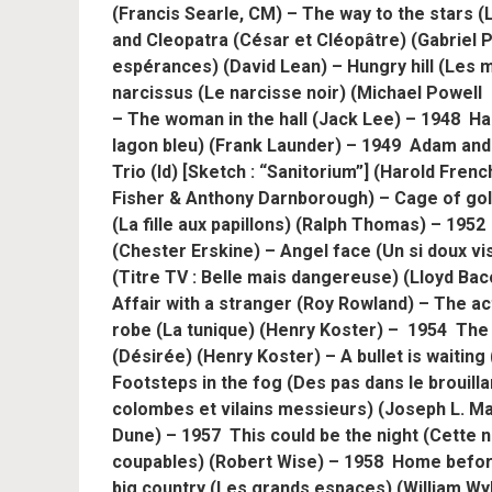
(Francis Searle, CM) – The way to the stars 
and Cleopatra (César et Cléopâtre) (Gabriel 
espérances) (David Lean) – Hungry hill (Les 
narcissus (Le narcisse noir) (M
ichael Powell
– The woman in the hall (Jack Lee) – 1948 Ham
lagon bleu) (Frank Launder) – 1949 Adam and
Trio (Id) [Sketch : “Sanitorium”] (Harold French
Fisher & Anthony Darnborough) – Cage of gold
(La fille aux papillons) (Ralph Thomas) – 1952
(Chester Erskine) – Angel face (Un si doux v
(Titre TV : Belle mais dangereuse) (Lloyd Ba
Affair with a stranger (Roy Rowland) – The ac
robe (La tunique) (Henry Koster) –
1954 The 
(Désirée) (Henry Koster) – A bullet is waitin
Footsteps in the fog (Des pas dans le brouilla
colombes et vilains messieurs) (
Joseph L. Ma
Dune) – 1957 This could be the night (Cette nu
coupables) (Robert Wise) – 1958 Home before
big country (Les grands espaces) (William Wyl