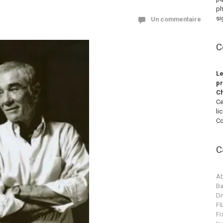
ph
si
Un commentaire
C
Le
pr
Ch
Ce
li
Co
C
Ab
Ba
Di
F
Fr