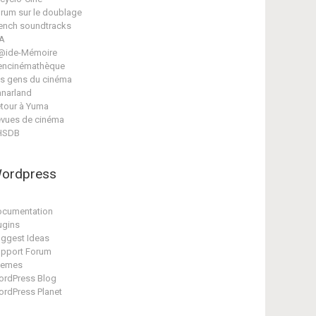
rum sur le doublage
ench soundtracks
A
@ide-Mémoire
encinémathèque
s gens du cinéma
narland
tour à Yuma
vues de cinéma
HSDB
ordpress
cumentation
ugins
ggest Ideas
pport Forum
hemes
rdPress Blog
rdPress Planet