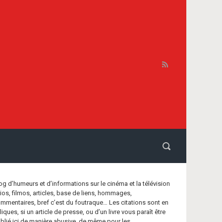
og d’humeurs et d’informations sur le cinéma et la télévision
bios, filmos, articles, base de liens, hommages,
mmentaires, bref c’est du foutraque… Les citations sont en
aliques, si un article de presse, ou d’un livre vous paraît être
blié ici de manière abusive, de même pour les