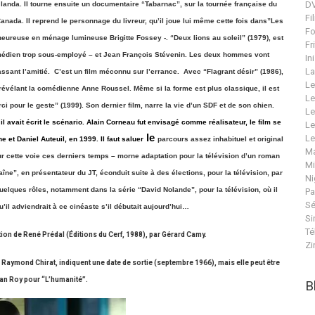
DV
landa. Il tourne ensuite un documentaire “Tabarnac”, sur la tournée française du
Fi
nada. Il reprend le personnage du livreur, qu’il joue lui même cette fois dans”Les
Fo
heureuse en ménage lumineuse Brigitte Fossey -. “Deux lions au soleil” (1979), est
Fr
 comédien trop sous-employé – et Jean François Stévenin. Les deux hommes vont
In
La
ssant l’amitié.
C’est un film méconnu sur l’errance.
Avec “Flagrant désir” (1986),
Le
s, révélant la comédienne Anne Roussel. Même si la forme est plus classique, il est
Le
ci pour le geste” (1999). Son dernier film, narre la vie d’un SDF et de son chien.
Le
t il avait écrit le scénario. Alain Corneau fut envisagé comme réalisateur, le film se
Le
le
Le
e et Daniel Auteuil, en 1999. Il faut saluer
parcours assez inhabituel et original
Ma
ur cette voie ces derniers temps – morne adaptation pour la télévision d’un roman
Mi
ne”, en présentateur du JT, éconduit suite à des élections, pour la télévision, par
Ni
elques rôles, notamment dans la série “David Nolande”, pour la télévision, où il
Pa
Sé
’il adviendrait à ce cinéaste s’il débutait aujourd’hui…
Si
Té
ction de René Prédal (Éditions du Cerf, 1988), par Gérard Camy.
Zi
e Raymond Chirat, indiquent une date de sortie (septembre 1966), mais elle peut être
ean Roy pour “L’humanité”.
B