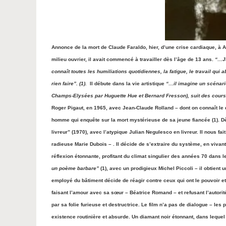
Annonce de la mort de Claude Faraldo, hier, d’une crise cardiaque, à A
milieu ouvrier, il avait commencé à travailler dès l’âge de 13 ans.
“…Ju
connaît toutes les humiliations quotidiennes, la fatigue, le travail qui 
rien faire”. (1).
Il débute dans la vie artistique
“…il imagine un scénari
Champs-Elysées par Huguette Hue et Bernard Fresson), suit des cour
Roger Pigaut, en 1965, avec Jean-Claude Rolland – dont on connaît le d
homme qui enquête sur la mort mystérieuse de sa jeune fiancée (1).
Dè
livreur” (1970), avec l’atypique Julian Negulesco en livreur. Il nous fa
radieuse Marie Dubois – . Il décide de s’extraire du système, en vivan
réflexion étonnante, profitant du climat singulier des années 70 dans le
un poème barbare”
(1), avec un prodigieux Michel Piccoli – il obtient u
employé du bâtiment décide de réagir contre ceux qui ont le pouvoir 
faisant l’amour avec sa sœur – Béatrice Romand – et refusant l’autorité
par sa folie furieuse
et destructrice. Le film n’a pas de dialogue – les
existence routinière et absurde. Un diamant noir étonnant, dans leque