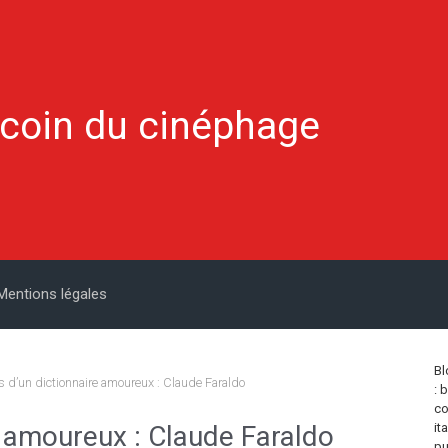
 coin du cinéphage
Mentions légales
Bl
 d’un dictionnaire amoureux : Claude Faraldo
: 
co
e amoureux : Claude Faraldo
it
pu