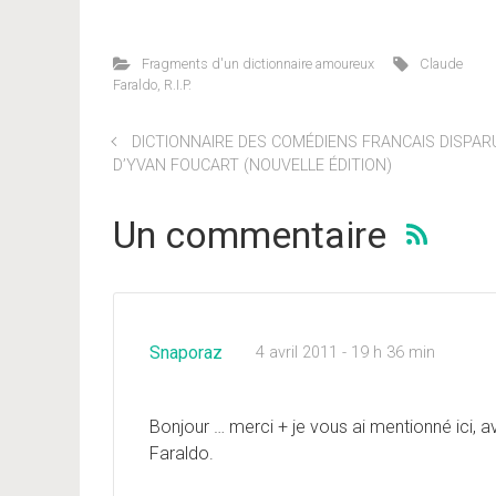
Fragments d'un dictionnaire amoureux
Claude
Faraldo
,
R.I.P.
DICTIONNAIRE DES COMÉDIENS FRANCAIS DISPAR
D’YVAN FOUCART (NOUVELLE ÉDITION)
Un commentaire
Snaporaz
4 avril 2011 - 19 h 36 min
Bonjour … merci + je vous ai mentionné ici, av
Faraldo.