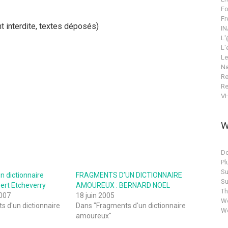
Fo
Fr
 interdite, textes déposés)
IN
L'
L'
Le
Na
Re
Re
V
W
Do
Pl
Su
n dictionnaire
FRAGMENTS D’UN DICTIONNAIRE
Su
ert Etcheverry
AMOUREUX : BERNARD NOEL
T
007
18 juin 2005
Wo
 d'un dictionnaire
Dans "Fragments d'un dictionnaire
Wo
amoureux"