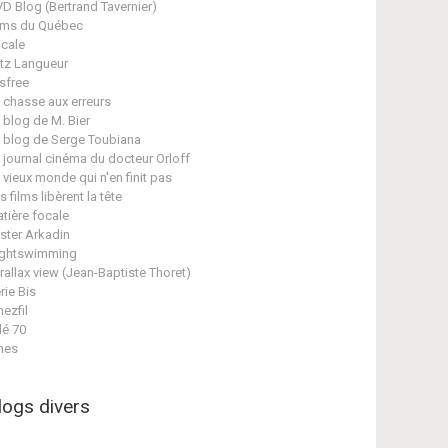
D Blog (Bertrand Tavernier)
lms du Québec
cale
itz Langueur
isfree
 chasse aux erreurs
 blog de M. Bier
 blog de Serge Toubiana
 journal cinéma du docteur Orloff
 vieux monde qui n'en finit pas
s films libèrent la tête
tière focale
ster Arkadin
ghtswimming
rallax view (Jean-Baptiste Thoret)
rie Bis
nezfil
lé 70
nes
logs divers