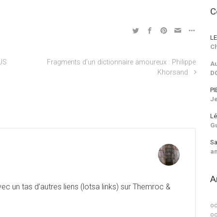
C
LE
Ch
US
Fragments d’un dictionnaire amoureux : Philippe
Au
Khorsand
D
PI
J
Lé
G
Sa
a
A
ec un tas d’autres liens (lotsa links) sur Themroc &
oc
oc