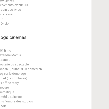
dex général
tervenants extérieurs
 coin des livres
n classé
.P.
lévision
logs cinémas
01 films
exandre Mathis
tcancre
jouterie du spectacle
ancan… journal d'un comédien
og sur le doublage
gart (La comtesse)
x office story
nécure
nématique
médie italienne
ns l'ombre des studios
sola