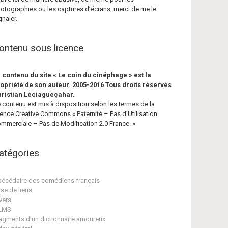
otographies ou les captures d’écrans, merci de me le
gnaler.
ontenu sous licence
 contenu du site « Le coin du cinéphage » est la
opriété de son auteur. 2005-2016 Tous droits réservés
ristian Léciagueçahar.
 contenu est mis à disposition selon les termes de la
cence Creative Commons « Paternité – Pas d’Utilisation
mmerciale – Pas de Modification 2.0 France. »
atégories
écédaire des comédiens français
se de liens
vers
ILMS
agments d'un dictionnaire amoureux