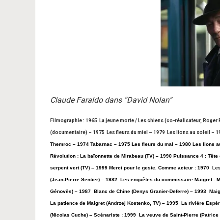
Claude Faraldo dans “David Nolan”
Filmographie
: 1965 La jeune morte / Les chiens (co-réalisateur, Roger
(documentaire) – 1975 Les fleurs du miel – 1979 Les lions au soleil – 
Themroc – 1974 Tabarnac – 1975 Les fleurs du mal – 1980 Les lions au
Révolution : La baïonnette de Mirabeau (TV) – 1990 Puissance 4 : Tête
serpent vert (TV) –
1999 Merci pour le geste. Comme acteur : 1970 Les
(Jean-Pierre Sentier) – 1982 Les enquêtes du commissaire Maigret : M
Génovès) – 1987 Blanc de Chine (Denys Granier-Deferre) – 1993 Maigr
La patience de Maigret (Andrzej Kostenko, TV) – 1995 La rivière Espé
(Nicolas Cuche) – Scénariste : 1999 La veuve de Saint-Pierre (Patrice 