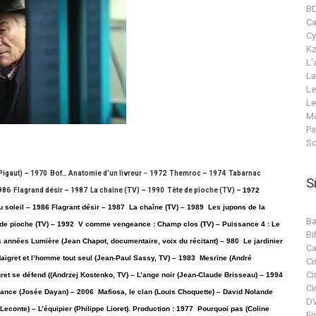
B
C
Cy
Kz
L'
La
Le
Le
Ma
Pa
Sc
 Pigaut) – 1970 Bof… Anatomie d’un livreur
–
1972 Themroc – 1974 Tabarnac
S
1986 Flagrand désir – 1987 La chaîne (TV) – 1990 Tête de pîoche (TV) –
1972
 soleil – 1986 Flagrant désir – 1987
La chaîne (TV) – 1989 Les jupons de la
Ba
 de pioche (TV) –
1992 V comme vengeance : Champ clos (TV) – Puissance 4 : Le
Bif
 années Lumière (Jean Chapot, documentaire, voix du récitant) – 980 Le jardinier
Ca
aigret et l’homme tout seul (Jean-Paul Sassy, TV) – 1983 Mesrine (André
Ci
Ci
et se défend ((Andrzej Kostenko, TV) – L’ange noir (Jean-Claude Brisseau) – 1994
Ci
rance (Josée Dayan) – 2006 Mafiosa, le clan (Louis Choquette) – David Nolande
DV
Leconte) – L’équipier (Philippe Lioret). Production : 1977 Pourquoi pas (Coline
En