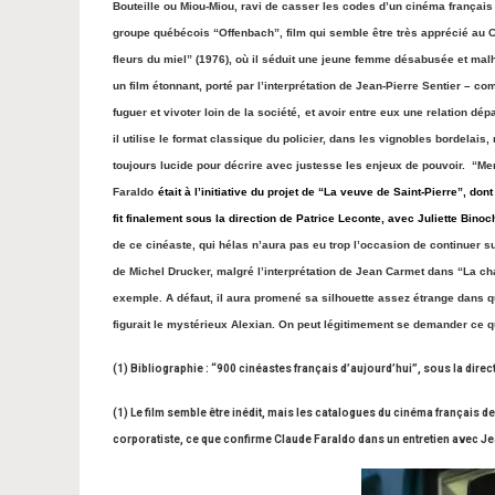
Bouteille ou Miou-Miou, ravi de casser les codes d’un cinéma français 
groupe québécois “Offenbach”, film qui semble être très apprécié au Ca
fleurs du miel” (1976), où il séduit une jeune femme désabusée et mal
un film étonnant, porté par l’interprétation de Jean-Pierre Sentier –
fuguer et vivoter loin de la société,
et avoir entre eux une relation dépa
il utilise le format classique du policier, dans les vignobles bordelai
toujours lucide pour décrire avec justesse les enjeux de pouvoir.
“Mer
Faraldo
était à l’initiative du projet de “La veuve de Saint-Pierre”, don
fit finalement sous la direction de Patrice Leconte, avec Juliette Binoch
de ce cinéaste, qui hélas n’aura pas eu trop l’occasion de continuer s
de Michel Drucker, malgré l’interprétation de Jean
Carmet dans “La chaî
exemple. A défaut, il aura promené sa silhouette assez étrange dans qu
figurait le mystérieux Alexian. On peut légitimement se demander ce qu
(1) Bibliographie : “900 cinéastes français d’aujourd’hui”, sous la dire
(1) Le film semble être inédit, mais les catalogues du cinéma français d
corporatiste, ce que confirme Claude Faraldo dans un entretien avec J