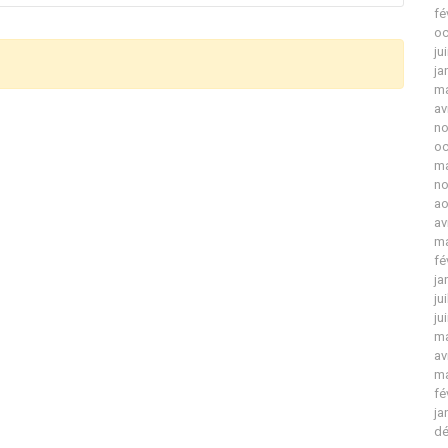
fé
oc
ju
ja
ma
av
no
oc
ma
no
ao
av
ma
fé
ja
ju
ju
ma
av
ma
fé
ja
dé