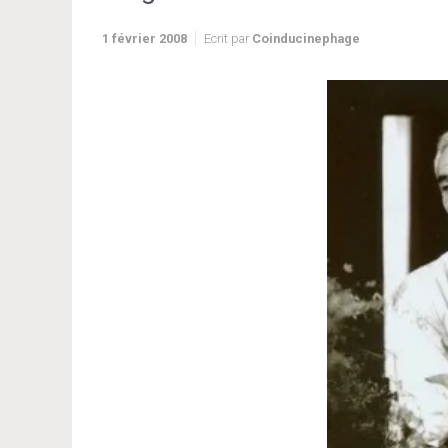
1 février 2008
Ecrit par
Coinducinephage