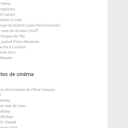
D-René
asaploum
ril Lazaro
erphii Toomk
ange du bizarre (Jean-Pierre Dionnet)
 cave du docteur Orloff
 blogue de Tilly
 journal d'une dériveuse
rche à Londres
trick Dion
hleuder
ites de cinéma
se de Données de Films Français
i
lindex
né-club de Caen
néclap
néfiches
D Classik
cyclo-Ciné