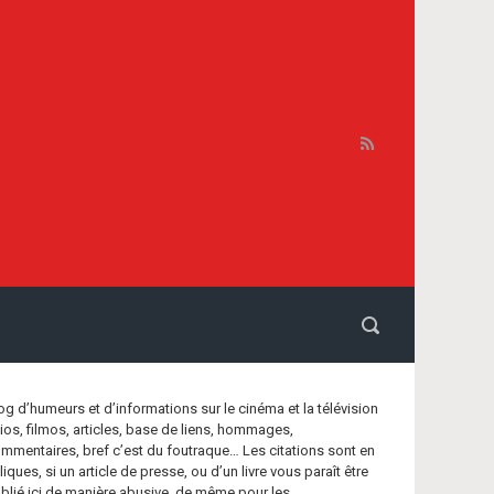
og d’humeurs et d’informations sur le cinéma et la télévision
bios, filmos, articles, base de liens, hommages,
mmentaires, bref c’est du foutraque… Les citations sont en
aliques, si un article de presse, ou d’un livre vous paraît être
blié ici de manière abusive, de même pour les