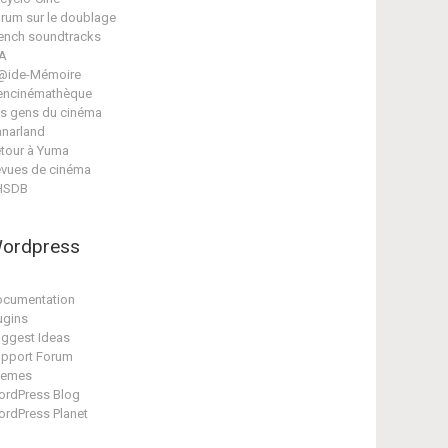
rum sur le doublage
ench soundtracks
A
@ide-Mémoire
encinémathèque
s gens du cinéma
narland
tour à Yuma
vues de cinéma
HSDB
ordpress
cumentation
ugins
ggest Ideas
pport Forum
hemes
rdPress Blog
rdPress Planet