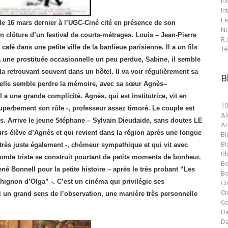
In
In
Le
e 16 mars dernier à l’UGC-Ciné cité en présence de son
No
en clôture d’un festival de courts-métrages. Louis – Jean-Pierre
R.I
café dans une petite ville de la banlieue parisienne. Il a un fils
Té
 à une prostituée occasionnelle un peu perdue, Sabine, il semble
en la retrouvant souvent dans un hôtel. Il va voir régulièrement sa
B
ar elle semble perdre la mémoire, avec sa sœur Agnès–
 a une grande complicité. Agnès, qui est institutrice, vit en
10
uperbement son rôle -, professeur assez timoré. Le couple est
Al
ts. Arrive le jeune Stéphane – Sylvain Dieudaide, sans doutes LE
Ar
leurs élève d’Agnès et qui revient dans la région après une longue
Bi
Bl
 très juste également -, chômeur sympathique et qui vit avec
Bl
onde triste se construit pourtant de petits moments de bonheur.
Bo
ené Bonnell pour la petite histoire – après le très probant “Les
Bo
chignon d’Olga” -. C’est un cinéma qui privilégie ses
Ci
Ci
ui un grand sens de l’observation, une manière très personnelle
Co
Da
Da