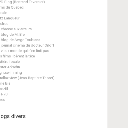
D Blog (Bertrand Tavernier)
lms du Québec
cale
itz Langueur
isfree
 chasse aux erreurs
 blog de M. Bier
 blog de Serge Toubiana
 journal cinéma du docteur Orloff
 vieux monde qui n'en finit pas
s films libèrent la tête
tière focale
ster Arkadin
ghtswimming
rallax view (Jean-Baptiste Thoret)
rie Bis
nezfil
lé 70
nes
logs divers