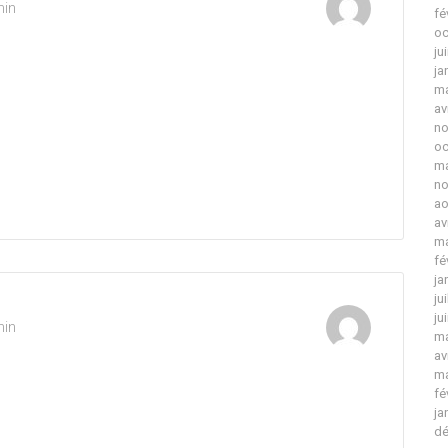
min
fé
oc
ju
ja
ma
av
no
oc
ma
no
ao
av
ma
fé
ja
ju
ju
min
ma
av
ma
fé
ja
dé