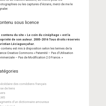
otographies ou les captures d’écrans, merci de me le
gnaler.
ontenu sous licence
 contenu du site « Le coin du cinéphage » est la
opriété de son auteur. 2005-2016 Tous droits réservés
ristian Léciagueçahar.
 contenu est mis à disposition selon les termes de la
cence Creative Commons « Paternité – Pas d’Utilisation
mmerciale – Pas de Modification 2.0 France. »
atégories
écédaire des comédiens français
se de liens
vers
ILMS
agments d'un dictionnaire amoureux