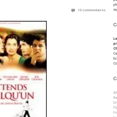
ph
si
10 commentaires
C
Le
pr
Ch
Ce
li
Co
C
Ab
Ba
Di
F
Fr