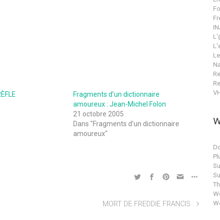
Fo
Fr
IN
L'
L'
Le
Na
Re
Re
V
RÈFLE
Fragments d’un dictionnaire
amoureux : Jean-Michel Folon
21 octobre 2005
W
Dans "Fragments d'un dictionnaire
amoureux"
Do
Pl
Su
Su
T
Wo
Wo
MORT DE FREDDIE FRANCIS