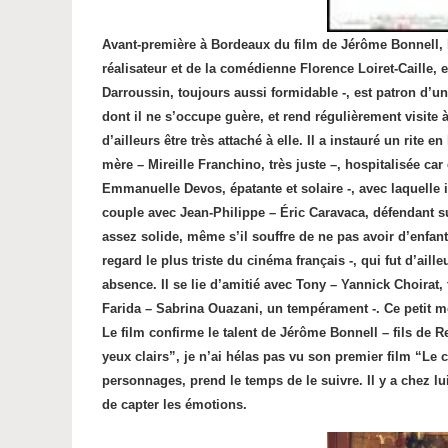
Avant-première à Bordeaux du film de Jérôme Bonnell, l
réalisateur et de la comédienne Florence Loiret-Caille, 
Darroussin, toujours aussi formidable -, est patron d’un 
dont il ne s’occupe guère, et rend régulièrement visite
d’ailleurs être très attaché à elle. Il a instauré un rite 
mère – Mireille Franchino, très juste –, hospitalisée c
Emmanuelle Devos, épatante et solaire -, avec laquelle il
couple avec Jean-Philippe – Éric Caravaca, défendant s
assez solide, même s’il souffre de ne pas avoir d’enfan
regard le plus triste du cinéma français -, qui fut d’ail
absence. Il se lie d’amitié avec Tony – Yannick Choirat,
Farida – Sabrina Ouazani, un tempérament -. Ce petit m
Le film confirme le talent de Jérôme Bonnell – fils de R
yeux clairs”, je n’ai hélas pas vu son premier film “Le 
personnages, prend le temps de le suivre. Il y a chez l
de capter les émotions.