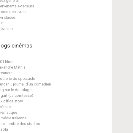
dex général
tervenants extérieurs
 coin des livres
n classé
.P.
lévision
logs cinémas
01 films
exandre Mathis
tcancre
jouterie du spectacle
ancan… journal d'un comédien
og sur le doublage
gart (La comtesse)
x office story
nécure
nématique
médie italienne
ns l'ombre des studios
sola