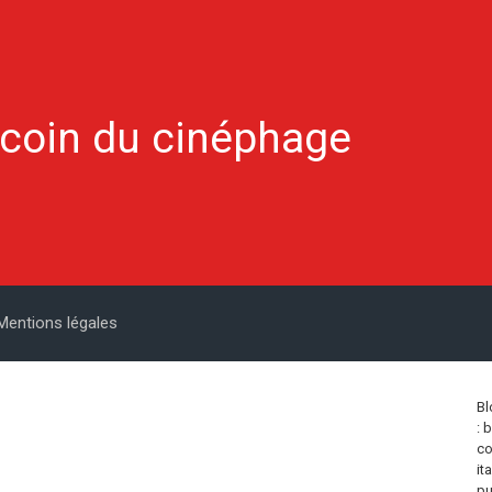
 coin du cinéphage
Mentions légales
Bl
: 
co
it
pu