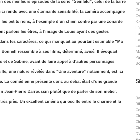
 des meilleurs épisodes de la série “Seinfeld”, celui de la barre
B
C
 ici rendu avec une étonnante sensibilité, la caméra accompagne
Cy
te, les petits riens, à l’exemple d’un chien confié par une zonarde
Kz
L'
t parfois les êtres, à l’image de Louis ayant des gestes
La
Le
 dans les caractères, ce qui manquait au pourtant estimable “Ma
Le
Ma
e Bonnell ressemble à ses films, déterminé, avisé. Il évoquait
Pa
is et de Sabine, avant de faire appel à d’autres personnages
Sc
ille, une nature révélée dans “Une aventure” notamment, est ici
S
ile. La comédienne présente donc au débat était d’une grande
’un Jean-Pierre Darroussin plutôt que de parler de son métier.
Ba
rès près. Un excellent cinéma qui oscille entre le charme et la
Bif
Ca
Ci
Ci
Ci
DV
En