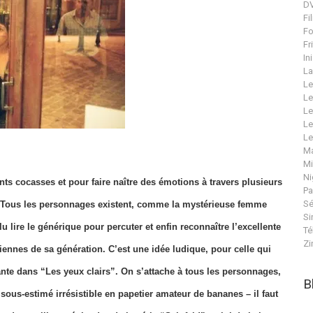
DV
Fi
Fo
Fr
In
La
Le
Le
Le
Le
Le
Ma
Mi
Ni
nts cocasses et pour faire naître des émotions à travers plusieurs
Pa
Sé
. Tous les personnages existent, comme la mystérieuse femme
Si
u lire le générique pour percuter et enfin reconnaître l’excellente
Té
Zi
ennes de sa génération. C’est une idée ludique, pour celle qui
ante dans “Les yeux clairs”. On s’attache à tous les personnages,
B
us-estimé irrésistible en papetier amateur de bananes – il faut