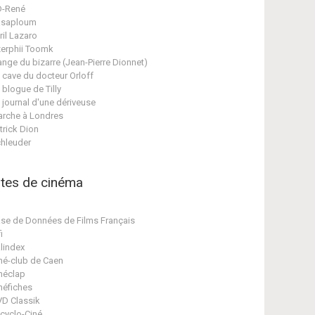
D-René
asaploum
ril Lazaro
erphii Toomk
ange du bizarre (Jean-Pierre Dionnet)
 cave du docteur Orloff
 blogue de Tilly
 journal d'une dériveuse
rche à Londres
trick Dion
hleuder
ites de cinéma
se de Données de Films Français
i
lindex
né-club de Caen
néclap
néfiches
D Classik
cyclo-Ciné