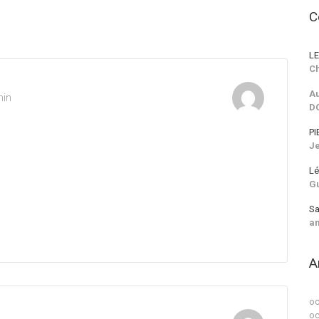
C
LE
Ch
Au
min
D
PI
J
Lé
G
Sa
a
A
oc
oc