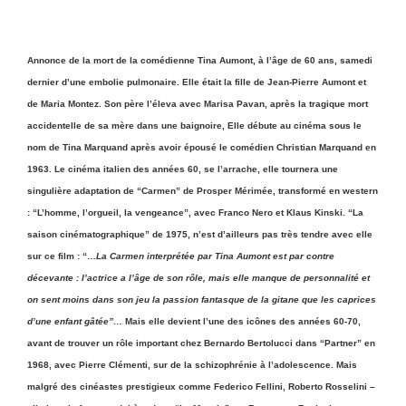
Annonce de la mort de la comédienne Tina Aumont, à l’âge de 60 ans, samedi
dernier d’une embolie pulmonaire. Elle était la fille de Jean-Pierre Aumont et
de Maria Montez. Son père l’éleva avec Marisa Pavan, après la tragique mort
accidentelle de sa mère dans une baignoire, Elle débute au cinéma sous le
nom de Tina Marquand après avoir épousé le comédien Christian Marquand en
1963. Le cinéma italien des années 60, se l’arrache, elle tournera une
singulière adaptation de “Carmen” de Prosper Mérimée, transformé en western
: “L’homme, l’orgueil, la vengeance”, avec Franco Nero et Klaus Kinski. “La
saison cinématographique” de 1975, n’est d’ailleurs pas très tendre avec elle
sur ce film : “…
La Carmen interprétée par Tina Aumont est par contre
décevante : l’actrice a l’âge de son rôle, mais elle manque de personnalité et
on sent moins dans son jeu la passion fantasque de la gitane que les caprices
d’une enfant gâtée”…
Mais elle devient l’une des icônes des années 60-70,
avant de trouver un rôle important chez Bernardo Bertolucci dans “Partner” en
1968, avec Pierre Clémenti, sur de la schizophrénie à l’adolescence. Mais
malgré des cinéastes prestigieux comme Federico Fellini, Roberto Rosselini –