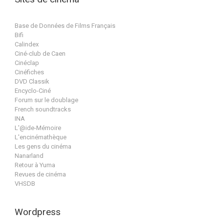
Base de Données de Films Français
Bifi
Calindex
Ciné-club de Caen
Cinéclap
Cinéfiches
DVD Classik
Encyclo-Ciné
Forum sur le doublage
French soundtracks
INA
L'@ide-Mémoire
L'encinémathèque
Les gens du cinéma
Nanarland
Retour à Yuma
Revues de cinéma
VHSDB
Wordpress