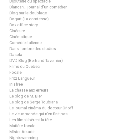
Bijouterie du spectacle
Blancan… journal d'un comédien
Blog sur le doublage
Bogart (La comtesse)
Box office story
Cinécure
Cinématique
Comédie italienne
Dans l'ombre des studios
Dasola
DVD Blog (Bertrand Tavernier)
Films du Québec
Focale
Fritz Langueur
Inisfree
La chasse aux erreurs
Le blog de M. Bier
Le blog de Serge Toubiana
Le journal cinéma du docteur Orloff
Le vieux monde qui n'en finit pas
Les films libèrent la tête
Matière focale
Mister Arkadin
Nightswimming