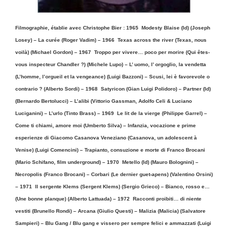
Filmographie, établie avec Christophe Bier : 1965
Modesty Blaise (Id) (Joseph
Losey) – La curée (Roger Vadim) – 1966
Texas across the river (Texas, nous
voilà) (Michael Gordon) – 1967
Troppo per vivere… poco per morire (Qui êtes-
vous inspecteur Chandler ?) (Michele Lupo) – L’ uomo, l’ orgoglio, la vendetta
(L’homme, l’orgueil et la vengeance) (Luigi Bazzoni) – Scusi, lei è favorevole o
contrario ? (Alberto Sordi) – 1968
Satyricon (Gian Luigi Polidoro) – Partner (Id)
(Bernardo Bertolucci) – L’alibi (Vittorio Gassman, Adolfo Celi & Luciano
Luciganini) – L’urlo (Tinto Brass) – 1969
Le lit de la vierge (Philippe Garrel) –
Come ti chiami, amore moi (Umberto Silva) – Infanzia, vocazione e prime
esperienze di Giacomo Casanova Veneziano (Casanova, un adolescent à
Venise) (Luigi Comencini) – Trapianto, consuzione e morte di Franco Brocani
(Mario Schifano, film underground) –
1970
Metello (Id) (Mauro Bolognini) –
Necropolis (Franco Brocani) – Corbari (Le dernier guet-apens) (Valentino Orsini)
– 1971
Il sergente Klems (Sergent Klems) (Sergio Grieco) – Bianco, rosso e…
(Une bonne planque) (Alberto Lattuada) – 1972
Racconti proibiti… di niente
vestiti (Brunello Rondi) – Arcana (Giulio Questi) – Malizia (Malicia) (Salvatore
Sampieri) – Blu Gang / Blu gang e vissero per sempre felici e ammazzati (Luigi