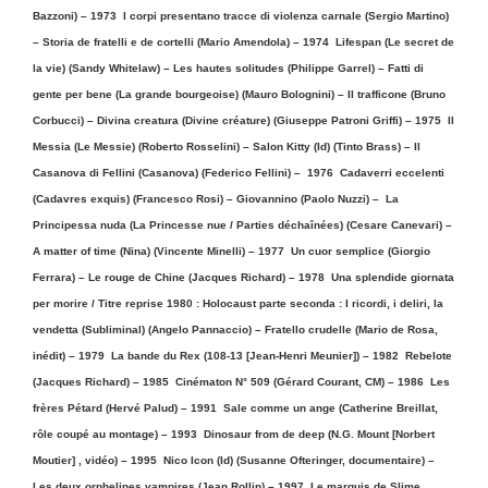
Bazzoni) – 1973
I corpi presentano tracce di violenza carnale (Sergio Martino)
– Storia de fratelli e de cortelli (Mario Amendola) – 1974
Lifespan (Le secret de
la vie) (Sandy Whitelaw) – Les hautes solitudes (Philippe Garrel) – Fatti di
gente per bene (La grande bourgeoise) (Mauro Bolognini) – Il trafficone (Bruno
Corbucci) – Divina creatura (Divine créature) (Giuseppe Patroni Griffi) – 1975
Il
Messia (Le Messie) (Roberto Rosselini) –
Salon Kitty (Id) (Tinto Brass) –
Il
Casanova di Fellini (Casanova) (Federico Fellini) –
1976
Cadaverri eccelenti
(Cadavres exquis) (Francesco Rosi) – Giovannino (Paolo Nuzzi)
– La
Principessa nuda (La Princesse nue / Parties déchaînées)
(Cesare Canevari) –
A matter of time (Nina) (Vincente Minelli) – 1977
Un cuor semplice (Giorgio
Ferrara) – Le rouge de Chine (Jacques Richard) – 1978
Una splendide giornata
per morire / Titre reprise 1980 :
Holocaust parte seconda : I ricordi, i deliri, la
vendetta (Subliminal) (Angelo Pannaccio) –
Fratello crudelle (Mario de Rosa,
inédit) – 1979
La bande du Rex (108-13 [Jean-Henri Meunier]) – 1982
Rebelote
(Jacques Richard) – 1985
Cinématon N° 509 (Gérard Courant, CM) – 1986
Les
frères Pétard (Hervé Palud) – 1991
Sale comme un ange (Catherine Breillat,
rôle coupé au montage) – 1993
Dinosaur from de deep (N.G. Mount [Norbert
Moutier] , vidéo) – 1995
Nico Icon (Id) (Susanne Ofteringer, documentaire) –
Les deux orphelines vampires (Jean Rollin) – 1997
Le marquis de Slime