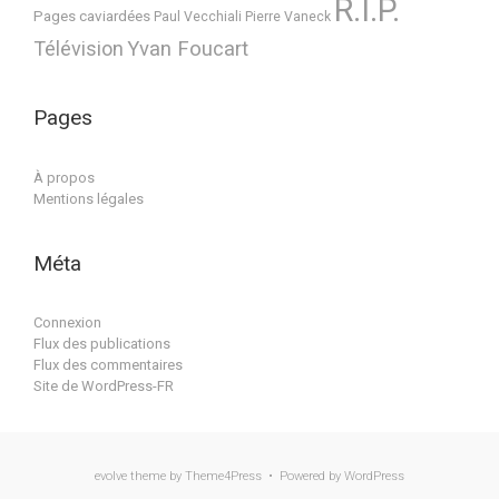
R.I.P.
Pages caviardées
Paul Vecchiali
Pierre Vaneck
Télévision
Yvan Foucart
Pages
À propos
Mentions légales
Méta
Connexion
Flux des publications
Flux des commentaires
Site de WordPress-FR
evolve
theme by Theme4Press • Powered by
WordPress