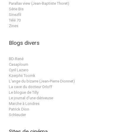
Parallax view (Jean-Baptiste Thoret)
Série Bis
Sinezfil
Télé 70
Zines
Blogs divers
BD-René
Casaploum
Cyril Lazaro
Kzerphii Toomk
L'ange du bizarre (Jean-Pierre Dionnet)
La cave du docteur Orloff
Le blogue de Tilly
Le journal d'une dériveuse
Marche à Londres
Patrick Dion
Schleuder
Sites de cinéma