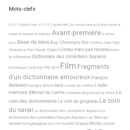
Mots-clefs
4 3 2 1 Objectif lune
5 X 2
13 Tzameti
ABC du cinéma français
A dirty shame
A
Avant-première
history of violence
A l'intérieur
A vot'bon
Base de liens
Bug !
Christophe Bier
Cinéma Jean Vigo
coeur
Connu mais pas reconnu
Cinérotica
Clair
Claude Chabrol
Dans
Dictionnaire des comédiens disparus
le collimateur
Film
Fragments
Dominique Zardi
Edy
Fifib 2018
d'un dictionnaire amoureux
François
Berléand
L'aide-
Georges Wilson
IMDB
Joutes du cinéma
Le
mémoire d'Armel de Lorme
L'ivresse du pouvoir
La ferme
Le coin
coin des dictionnaires
Le coin du grogneau
du nanar
Le
Le dictionnaire des comédiens disparus
dictionnaire des comédiens français disparus
Les films qui
Mocky circus
rendent scrogneugneu
Les rois maudits (Dayan)