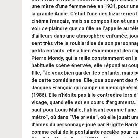
une mère d’une femme née en 1931, pour une 
la grande Annie. C’était l’une des bizarreries
cinéma français, mais sa composition et une coif
voir se plaindre que sa fille ne l’appelle au t
d’ailleurs dans une atmosphère enfumée, joua
sent très vite la roublardise de son personnag
petits enfants, elle a bien évidemment des rap
Pierre Mondy, qui la raille constamment en l’
habituelle scène énervée, elle répond au coup
fille, “Je veux bien garder tes enfants, mais p
de cette comédienne. Elle joue souvent des
Jacques François qui campe un vieux général
(1986). Elle n’hésite pas à le contredire lors d
visage, quand elle est en cours d’arguments. 
sauf pour Louis Malle, l’utilisant comme l’un
métro”, où dans “Vie privée”, où elle jouait 
d’âmes du personnage joué par Brigitte Bardot
comme celui de la postulante recalée pour ca