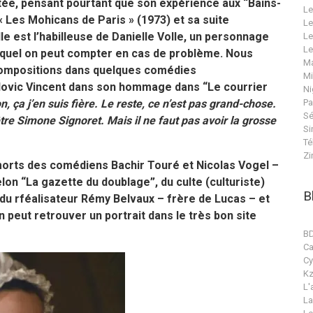
itée, pensant pourtant que son expérience aux “Bains-
Le
« Les Mohicans de Paris » (1973) et sa suite
Le
lle est l’habilleuse de Danielle Volle, un personnage
Le
Le
lequel on peut compter en cas de problème. Nous
Ma
compositions dans quelques comédies
Mi
udovic Vincent dans son hommage dans “Le courrier
Ni
n, ça j’en suis fière. Le reste, ce n’est pas grand-chose.
Pa
Sé
tre Simone Signoret. Mais il ne faut pas avoir la grosse
Si
Té
Zi
morts des comédiens Bachir Touré et Nicolas Vogel –
on “La gazette du doublage”, du culte (culturiste)
B
 du rféalisateur Rémy Belvaux – frère de Lucas – et
 peut retrouver un portrait dans le très bon site
B
C
Cy
Kz
L'
La