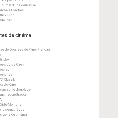
 blogue de Tilly
 journal d'une dériveuse
rche à Londres
trick Dion
hleuder
ites de cinéma
se de Données de Films Français
i
lindex
né-club de Caen
néclap
néfiches
D Classik
cyclo-Ciné
rum sur le doublage
ench soundtracks
A
@ide-Mémoire
encinémathèque
s gens du cinéma