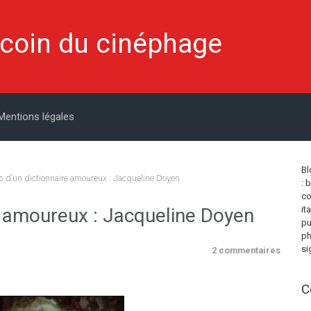
 coin du cinéphage
Mentions légales
Bl
 d’un dictionnaire amoureux : Jacqueline Doyen
: 
co
e amoureux : Jacqueline Doyen
it
pu
ph
si
2 commentaires
C