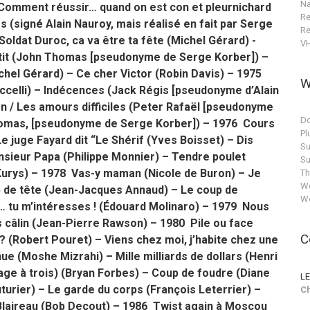
Na
– Comment réussir… quand on est con et pleurnichard
Re
s (signé Alain Nauroy, mais réalisé en fait par Serge
Re
oldat Duroc, ca va être ta fête (Michel Gérard) -
V
etit (John Thomas [pseudonyme de Serge Korber]) –
Michel Gérard) – Ce cher Victor (Robin Davis) – 1975
W
ccelli) – Indécences (Jack Régis [pseudonyme d’Alain
n / Les amours difficiles (Peter Rafaël [pseudonyme
Do
homas, [pseudonyme de Serge Korber]) – 1976 Cours
Pl
e juge Fayard dit “Le Shérif (Yves Boisset) – Dis
Su
nsieur Papa (Philippe Monnier) – Tendre poulet
Su
Kurys) – 1978 Vas-y maman (Nicole de Buron) – Je
T
Wo
p de tête (Jean-Jacques Annaud) – Le coup de
Wo
… tu m’intéresses ! (Édouard Molinaro) – 1979 Nous
 câlin (Jean-Pierre Rawson) – 1980 Pile ou face
C
? (Robert Pouret) – Viens chez moi, j’habite chez une
ue (Moshe Mizrahi) – Mille milliards de dollars (Henri
age à trois) (Bryan Forbes) – Coup de foudre (Diane
LE
urier) – Le garde du corps (François Leterrier) –
Ch
 Blaireau (Bob Decout) – 1986 Twist again à Moscou