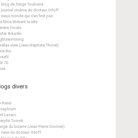
 blog de Serge Toubiana
 journal cinéma du docteur Orloff
 vieux monde qui n'en finit pas
s films libèrent la tête
tière focale
ster Arkadin
ghtswimming
rallax view (Jean-Baptiste Thoret)
rie Bis
nezfil
lé 70
nes
logs divers
D-René
asaploum
ril Lazaro
erphii Toomk
ange du bizarre (Jean-Pierre Dionnet)
 cave du docteur Orloff