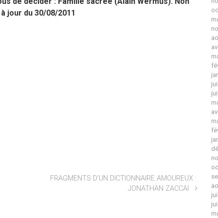
us de décider : Famille sacrée (Alain Wermus). Non
no
oc
 à jour du 30/08/2011
ma
no
ao
av
ma
fé
ja
ju
ju
ma
av
ma
fé
ja
dé
no
oc
se
FRAGMENTS D’UN DICTIONNAIRE AMOUREUX :
ao
JONATHAN ZACCAI
ju
ju
ma