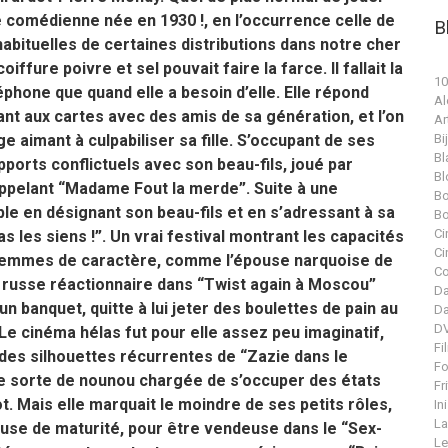
comédienne née en 1930 !, en l’occurrence celle de
B
 habituelles de certaines distributions dans notre cher
fure poivre et sel pouvait faire la farce. Il fallait la
10
éléphone que quand elle a besoin d’elle. Elle répond
Al
nt aux cartes avec des amis de sa génération, et l’on
Ar
e aimant à culpabiliser sa fille. S’occupant de ses
Bi
Bl
ports conflictuels avec son beau-fils, joué par
Bl
appelant “Madame Fout la merde”. Suite à une
Bo
le en désignant son beau-fils et en s’adressant à sa
Bo
Ci
as les siens !”. Un vrai festival montrant les capacités
Ci
 femmes de caractère, comme l’épouse narquoise de
Co
 russe réactionnaire dans “Twist again à Moscou”
Da
’un banquet, quitte à lui jeter des boulettes de pain au
Da
DV
Le cinéma hélas fut pour elle assez peu imaginatif,
Fi
e des silhouettes récurrentes de “Zazie dans le
Fo
une sorte de nounou chargée de s’occuper des états
Fr
. Mais elle marquait le moindre de ses petits rôles,
In
La
use de maturité, pour être vendeuse dans le “Sex-
Le