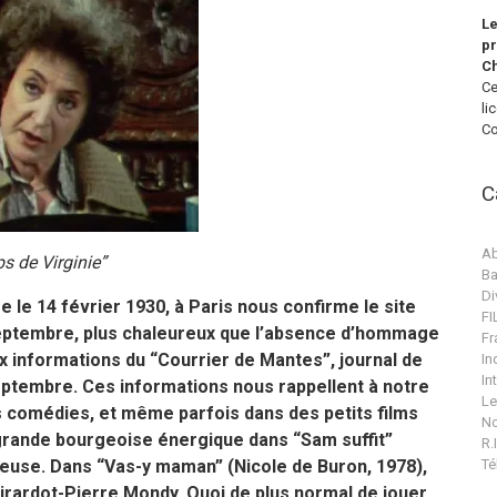
Le
pr
Ch
Ce
li
Co
C
Ab
s de Virginie”
Ba
Di
 le 14 février 1930, à Paris nous confirme le site
F
septembre, plus chaleureux que l’absence d’hommage
Fr
x informations du “Courrier de Mantes”, journal de
In
In
septembre. Ces informations nous rappellent à notre
Le
 comédies, et même parfois dans des petits films
No
ne grande bourgeoise énergique dans “Sam suffit”
R.I
Té
uleuse. Dans “Vas-y maman” (Nicole de Buron, 1978),
Girardot-Pierre Mondy. Quoi de plus normal de jouer