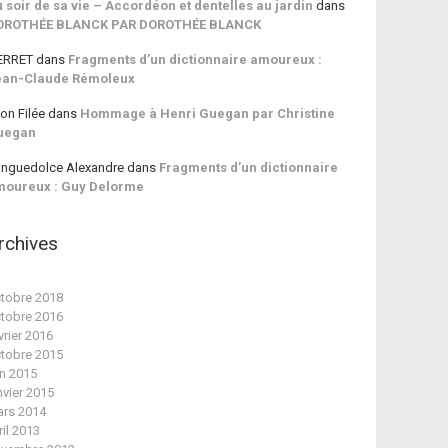
 soir de sa vie – Accordéon et dentelles au jardin
dans
OROTHÉE BLANCK PAR DOROTHÉE BLANCK
ERRET
dans
Fragments d’un dictionnaire amoureux :
ean-Claude Rémoleux
on Filée
dans
Hommage à Henri Guegan par Christine
uegan
nguedolce Alexandre
dans
Fragments d’un dictionnaire
moureux : Guy Delorme
rchives
tobre 2018
tobre 2016
vrier 2016
tobre 2015
in 2015
nvier 2015
rs 2014
ril 2013