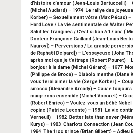
d’histoire d’amour (Jean-Louis Bertuccelli) 
(Michel Audiard) – 1974 Le rallye des joyeuse
Korber) – Sexuellement vôtre (Max Pécas) – S
Hard Love / La vie sentimentale de Walter P
Salut les frangines / C’est si bon à 17 ans ( 
Docteur Françoise Gailland (Jean-Louis Bertu
Nauroy]) – Perversions / La grande perversio
de Raphaël Delpard]) – L’essayeuse (John T
après moi que je t’attrape (Robert Pouret) – L
bonjour à la dame (Michel Gérard) – 1977 Mo
(Philippe de Broca) – Diabolo menthe (Diane 
vous ferai aimer la vie (Serge Korber) – Cou
sirocco (Alexandre Arcady) – Cause toujours
maigrirons ensemble (Michel Vocoret) – Gros
(Robert Enrico) – Voulez-vous un bébé Nobel 
copine (Patrice Leconte) – 1981 La vie contin
Verneuil) – 1982 Better late than never (Mén
Kurys) – 1983 Charlots Connection (Jean Cout
1984 The frog prince (Brian Gilbert) – Adieu