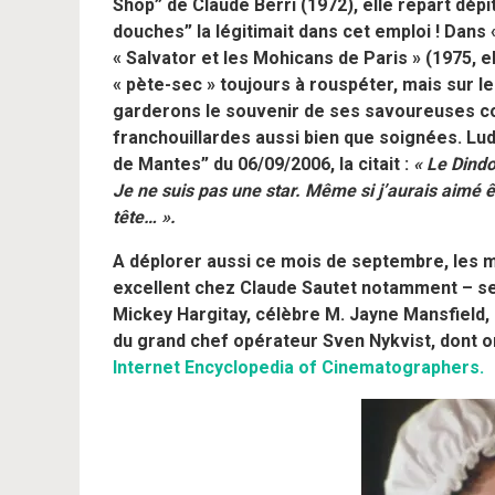
Shop” de Claude Berri (1972), elle repart dép
douches” la légitimait dans cet emploi ! Dans 
« Salvator et les Mohicans de Paris » (1975, e
« pète-sec » toujours à rouspéter, mais sur 
garderons le souvenir de ses savoureuses 
franchouillardes aussi bien que soignées. L
de Mantes” du 06/09/2006, la citait :
« Le Dindo
Je ne suis pas une star. Même si j’aurais aimé ê
tête… ».
A déplorer aussi ce mois de septembre, les 
excellent chez Claude Sautet notamment – sel
Mickey Hargitay, célèbre M. Jayne Mansfield,
du grand chef opérateur Sven Nykvist, dont on
Internet Encyclopedia of Cinematographers.