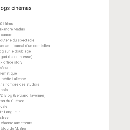
logs cinémas
01 films
exandre Mathis
tcancre
jouterie du spectacle
ancan… journal d'un comédien
og sur le doublage
gart (La comtesse)
x office story
nécure
nématique
médie italienne
ns l'ombre des studios
sola
D Blog (Bertrand Tavernier)
lms du Québec
cale
itz Langueur
isfree
 chasse aux erreurs
 blog de M. Bier