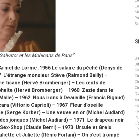
Le
Le
Ma
Pa
Sc
S
alvator et les Mohicans de Paris”
Ba
Bif
 Armel de Lorme :1956 Le salaire du péché (Denys de
Ca
57 L’étrange monsieur Stève (Raimond Bailly) –
Ci
Ci
nne tisane (Hervé Bromberger) – Les œufs de
Ci
sphalte (Hervé Bromberger) – 1960 Zazie dans le
DV
Malle) – 1962 Nous irons à Deauville (Francis Rigaud)
En
ara (Vittorio Caprioli) – 1967 Fleur d’oseille
Fo
Fr
 (Serge Korber) – Une veuve en or (Michel Audiard)
IN
 des jonques (Michel Audiard) – 1971 Le drapeau noir
L'
 Sex-Shop (Claude Berri) – 1973 Ursule et Grelu
L'
uliette et Juliette (Rémo Forlani) – On s’est trompé
Le