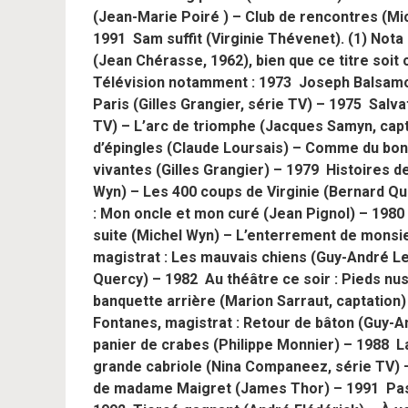
(Jean-Marie Poiré ) – Club de rencontres (Mi
1991 Sam suffit (Virginie Thévenet). (1) Nota
(Jean Chérasse, 1962), bien que ce titre soit
Télévision notamment : 1973 Joseph Balsamo
Paris (Gilles Grangier, série TV) – 1975 Salv
TV) – L’arc de triomphe (Jacques Samyn, capta
d’épingles (Claude Loursais) – Comme du bon p
vivantes (Gilles Grangier) – 1979 Histoires d
Wyn) – Les 400 coups de Virginie (Bernard Qu
: Mon oncle et mon curé (Jean Pignol) – 1980
suite (Michel Wyn) – L’enterrement de monsi
magistrat : Les mauvais chiens (Guy-André Le
Quercy) – 1982 Au théâtre ce soir : Pieds nus 
banquette arrière (Marion Sarraut, captation) 
Fontanes, magistrat : Retour de bâton (Guy-
panier de crabes (Philippe Monnier) – 1988 L
grande cabriole (Nina Companeez, série TV)
de madame Maigret (James Thor) – 1991 Pas