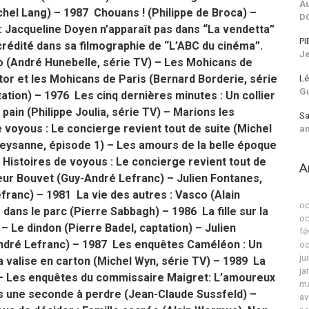
Au
chel Lang) – 1987 Chouans ! (Philippe de Broca) –
D
 : Jacqueline Doyen n’apparaît pas dans “La vendetta”
PI
 crédité dans sa filmographie de “L’ABC du cinéma”.
J
 (André Hunebelle, série TV) – Les Mohicans de
ator et les Mohicans de Paris (Bernard Borderie, série
Lé
G
tion) – 1976 Les cinq dernières minutes : Un collier
ain (Philippe Joulia, série TV) – Marions les
Sa
e voyous : Le concierge revient tout de suite (Michel
a
eysanne, épisode 1) – Les amours de la belle époque
 Histoires de voyous : Le concierge revient tout de
A
eur Bouvet (Guy-André Lefranc) – Julien Fontanes,
franc) – 1981 La vie des autres : Vasco (Alain
oc
dans le parc (Pierre Sabbagh) – 1986 La fille sur la
oc
– Le dindon (Pierre Badel, captation) – Julien
fé
André Lefranc) – 1987 Les enquêtes Caméléon : Un
oc
ju
a valise en carton (Michel Wyn, série TV) – 1989 La
ja
 – Les enquêtes du commissaire Maigret: L’amoureux
ma
 une seconde à perdre (Jean-Claude Sussfeld) –
av