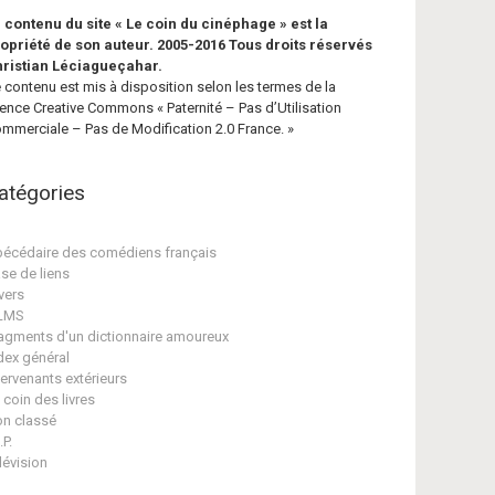
 contenu du site « Le coin du cinéphage » est la
opriété de son auteur. 2005-2016 Tous droits réservés
ristian Léciagueçahar.
 contenu est mis à disposition selon les termes de la
cence Creative Commons « Paternité – Pas d’Utilisation
mmerciale – Pas de Modification 2.0 France. »
atégories
écédaire des comédiens français
se de liens
vers
ILMS
agments d'un dictionnaire amoureux
dex général
tervenants extérieurs
 coin des livres
n classé
.P.
lévision