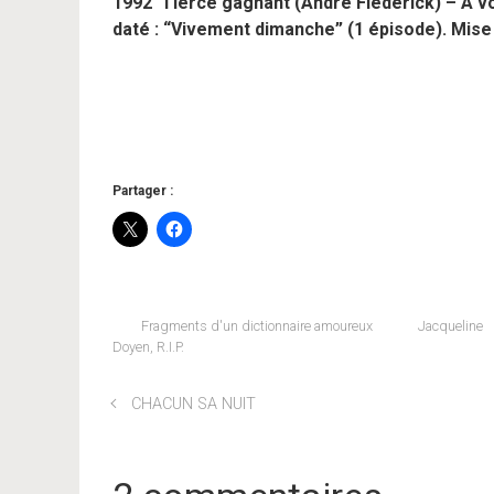
1992 Tiercé gagnant (André Flédérick) – À vo
daté : “Vivement dimanche” (1 épisode). Mise
Partager :
Fragments d'un dictionnaire amoureux
Jacqueline
Doyen
,
R.I.P.
CHACUN SA NUIT