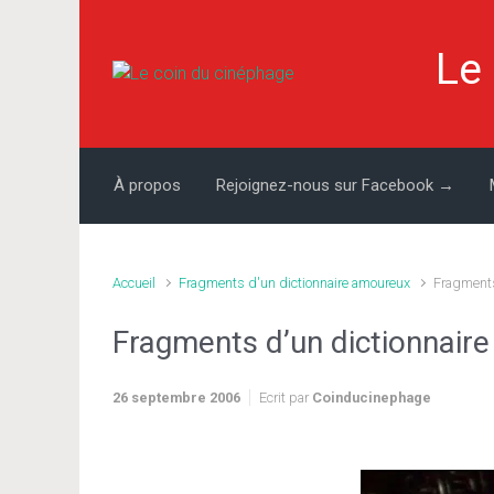
Skip to main content
Le
À propos
Rejoignez-nous sur Facebook →
Accueil
Fragments d'un dictionnaire amoureux
Fragments
Fragments d’un dictionnair
26 septembre 2006
Ecrit par
Coinducinephage