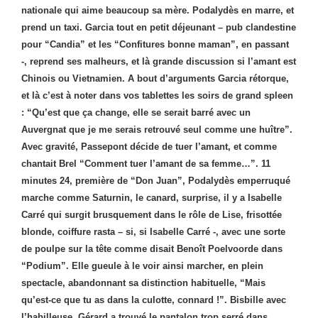
nationale qui aime beaucoup sa mère. Podalydès en marre, et
prend un taxi. Garcia tout en petit déjeunant – pub clandestine
pour “Candia” et les “Confitures bonne maman”, en passant
-, reprend ses malheurs, et là grande discussion si l’amant est
Chinois ou Vietnamien. A bout d’arguments Garcia rétorque,
et là c’est à noter dans vos tablettes les soirs de grand spleen
: “Qu’est que ça change, elle se serait barré avec un
Auvergnat que je me serais retrouvé seul comme une huître”.
Avec gravité, Passepont décide de tuer l’amant, et comme
chantait Brel “Comment tuer l’amant de sa femme…”. 11
minutes 24, première de “Don Juan”, Podalydès emperruqué
marche comme Saturnin, le canard, surprise, il y a Isabelle
Carré qui surgit brusquement dans le rôle de Lise, frisottée
blonde, coiffure rasta – si, si Isabelle Carré -, avec une sorte
de poulpe sur la tête comme disait Benoît Poelvoorde dans
“Podium”. Elle gueule à le voir ainsi marcher, en plein
spectacle, abandonnant sa distinction habituelle, “Mais
qu’est-ce que tu as dans la culotte, connard !”. Bisbille avec
l’habilleuse, Gérard a trouvé le pantalon trop serré dans