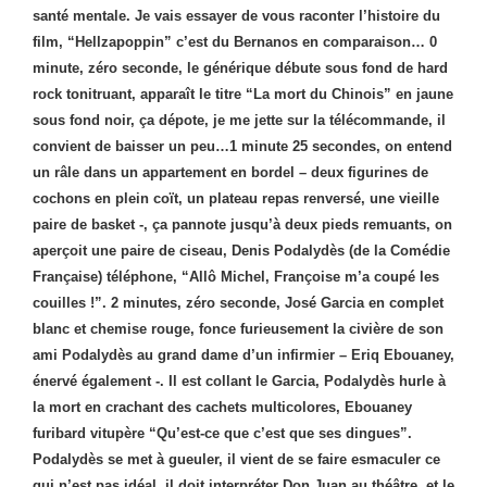
santé mentale. Je vais essayer de vous raconter l’histoire du
film, “Hellzapoppin” c’est du Bernanos en comparaison… 0
minute, zéro seconde, le générique débute sous fond de hard
rock tonitruant, apparaît le titre “La mort du Chinois” en jaune
sous fond noir, ça dépote, je me jette sur la télécommande, il
convient de baisser un peu…1 minute 25 secondes, on entend
un râle dans un appartement en bordel – deux figurines de
cochons en plein coït, un plateau repas renversé, une vieille
paire de basket -, ça pannote jusqu’à deux pieds remuants, on
aperçoit une paire de ciseau, Denis Podalydès (de la Comédie
Française) téléphone, “Allô Michel, Françoise m’a coupé les
couilles !”. 2 minutes, zéro seconde, José Garcia en complet
blanc et chemise rouge, fonce furieusement la civière de son
ami Podalydès au grand dame d’un infirmier – Eriq Ebouaney,
énervé également -. Il est collant le Garcia, Podalydès hurle à
la mort en crachant des cachets multicolores, Ebouaney
furibard vitupère “Qu’est-ce que c’est que ses dingues”.
Podalydès se met à gueuler, il vient de se faire esmaculer ce
qui n’est pas idéal, il doit interpréter Don Juan au théâtre, et le