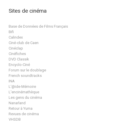
Sites de cinéma
Base de Données de Films Français
Bifi
Calindex
Ciné-club de Caen
Cinéclap
Cinéfiches
DVD Classik
Encyclo-Ciné
Forum sur le doublage
French soundtracks
INA
L'@ide-Mémoire
L'encinémathèque
Les gens du cinéma
Nanarland
Retour à Yuma
Revues de cinéma
VHSDB