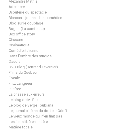
Alexandre Mathis
Artcancre
Bijouterie du spectacle
Blancan… journal d'un comédien
Blog sur le doublage
Bogart (La comtesse)
Box office story
Cinécure
Cinématique
Comédie italienne
Dans l'ombre des studios
Dasola
DVD Blog (Bertrand Tavernier)
Films du Québec
Focale
Fritz Langueur
Inisfree
La chasse aux erreurs
Le blog de M. Bier
Le blog de Serge Toubiana
Le journal cinéma du docteur Orloff
Le vieux monde qui n'en finit pas
Les films libèrent la tête
Matière focale