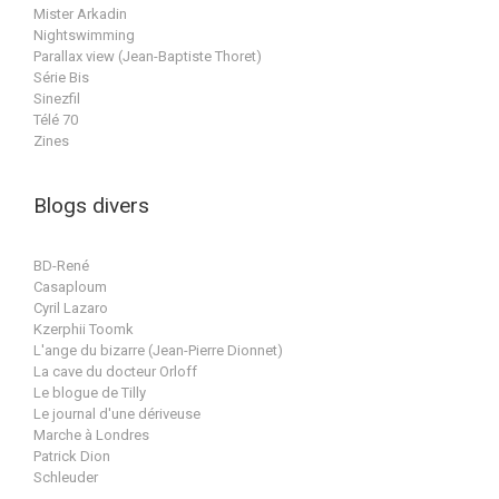
Mister Arkadin
Nightswimming
Parallax view (Jean-Baptiste Thoret)
Série Bis
Sinezfil
Télé 70
Zines
Blogs divers
BD-René
Casaploum
Cyril Lazaro
Kzerphii Toomk
L'ange du bizarre (Jean-Pierre Dionnet)
La cave du docteur Orloff
Le blogue de Tilly
Le journal d'une dériveuse
Marche à Londres
Patrick Dion
Schleuder