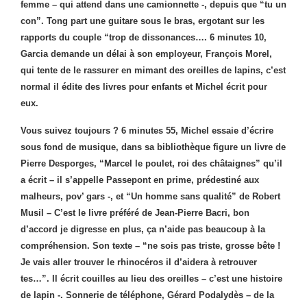
femme – qui attend dans une camionnette -, depuis que “tu un
con”. Tong part une guitare sous le bras, ergotant sur les
rapports du couple “trop de dissonances…. 6 minutes 10,
Garcia demande un délai à son employeur, François Morel,
qui tente de le rassurer en mimant des oreilles de lapins, c’est
normal il édite des livres pour enfants et Michel écrit pour
eux.
Vous suivez toujours ? 6 minutes 55, Michel essaie d’écrire
sous fond de musique, dans sa bibliothèque figure un livre de
Pierre Desporges, “Marcel le poulet, roi des châtaignes” qu’il
a écrit – il s’appelle Passepont en prime, prédestiné aux
malheurs, pov’ gars -, et “Un homme sans qualité” de Robert
Musil – C’est le livre préféré de Jean-Pierre Bacri, bon
d’accord je digresse en plus, ça n’aide pas beaucoup à la
compréhension. Son texte – “ne sois pas triste, grosse bête !
Je vais aller trouver le rhinocéros il d’aidera à retrouver
tes…”. Il écrit couilles au lieu des oreilles – c’est une histoire
de lapin -. Sonnerie de téléphone, Gérard Podalydès – de la