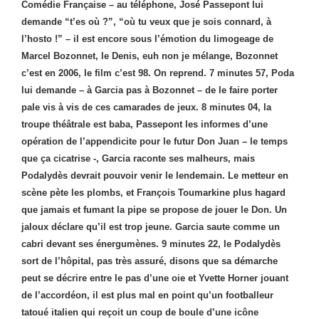
Comédie Française – au téléphone, José Passepont lui
demande “t’es où ?”, “où tu veux que je sois connard, à
l’hosto !” – il est encore sous l’émotion du limogeage de
Marcel Bozonnet, le Denis, euh non je mélange, Bozonnet
c’est en 2006, le film c’est 98. On reprend. 7 minutes 57, Poda
lui demande – à Garcia pas à Bozonnet – de le faire porter
pale vis à vis de ces camarades de jeux. 8 minutes 04, la
troupe théâtrale est baba, Passepont les informes d’une
opération de l’appendicite pour le futur Don Juan – le temps
que ça cicatrise -, Garcia raconte ses malheurs, mais
Podalydès devrait pouvoir venir le lendemain. Le metteur en
scène pète les plombs, et François Toumarkine plus hagard
que jamais et fumant la pipe se propose de jouer le Don. Un
jaloux déclare qu’il est trop jeune. Garcia saute comme un
cabri devant ses énergumènes. 9 minutes 22, le Podalydès
sort de l’hôpital, pas très assuré, disons que sa démarche
peut se décrire entre le pas d’une oie et Yvette Horner jouant
de l’accordéon, il est plus mal en point qu’un footballeur
tatoué italien qui reçoit un coup de boule d’une icône