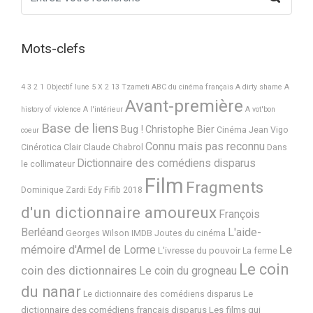
Mots-clefs
4 3 2 1 Objectif lune
5 X 2
13 Tzameti
ABC du cinéma français
A dirty shame
A
Avant-première
history of violence
A l'intérieur
A vot'bon
Base de liens
Bug !
Christophe Bier
Cinéma Jean Vigo
coeur
Connu mais pas reconnu
Cinérotica
Clair
Claude Chabrol
Dans
Dictionnaire des comédiens disparus
le collimateur
Film
Fragments
Dominique Zardi
Edy
Fifib 2018
d'un dictionnaire amoureux
François
Berléand
L'aide-
Georges Wilson
IMDB
Joutes du cinéma
Le
mémoire d'Armel de Lorme
L'ivresse du pouvoir
La ferme
Le coin
coin des dictionnaires
Le coin du grogneau
du nanar
Le
Le dictionnaire des comédiens disparus
dictionnaire des comédiens français disparus
Les films qui