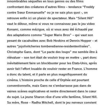
innombrables séquelles en tous genres ou des films
confrontant des créatures d’autres films – tendance “Freddy
contre Sœur Emmanuelle” ou je ne sais plus quoi -, on
retrouve enfin ici un plaisir de spectateur. Mais “Silent Hill”
vaut le détour, même si vous ne connaissez pas le jeu video
Konami, comme mézigue, où si vous avez été échaudé par
des adaptations comme “Super Mario Bros” – qui vaut son
pesant de cacahuètes avec Bob Hoskins et Dennis Hopper – et
autres “jojolivitcheries tomberedienne-residentevilisées”.
Christophe Gans, dont “Le pacte des loups” me semble être à
réévaluer – son tort était de vouloir trop en mettre -, part donc
inévitablement faire un blockbuster pour les Etats-Unis, après
avoir fait l’effort louable de vouloir rester en France. L’homme
a donc du talent, et il parle en plus magnifiquement du
cinéma. L’histoire proche de celle d’Orphée est pourtant
conventionnelle, mais Gans ne s’embarrasse pas dans de
vaines scènes explicatives et rentre directement dans le cœur
du sujet. La jeune Sharon rêve d’une ville fantôme, Silent Hill.
Sa mère, Rose – Radha Mitchell, dont le jeu nerveux convient