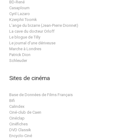
BD-René
Casaploum
Cyril Lazaro
Kzerphii Toomk
L'ange du bizarre (Jean-Pierre Dionnet)
La cave du docteur Orloff
Le blogue de Tilly
Le journal d'une dériveuse
Marche à Londres
Patrick Dion
Schleuder
Sites de cinéma
Base de Données de Films Français
Bifi
Calindex
Ciné-club de Caen
Cinéclap
Cinéfiches
DVD Classik
Encyclo-Ciné