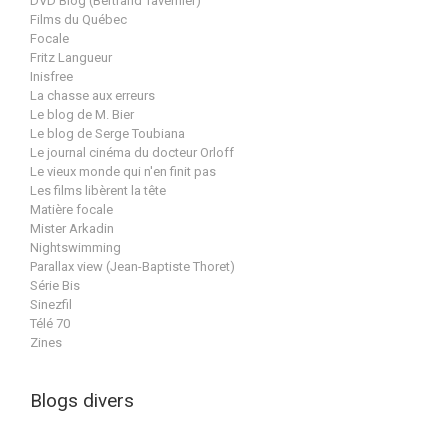
DVD Blog (Bertrand Tavernier)
Films du Québec
Focale
Fritz Langueur
Inisfree
La chasse aux erreurs
Le blog de M. Bier
Le blog de Serge Toubiana
Le journal cinéma du docteur Orloff
Le vieux monde qui n'en finit pas
Les films libèrent la tête
Matière focale
Mister Arkadin
Nightswimming
Parallax view (Jean-Baptiste Thoret)
Série Bis
Sinezfil
Télé 70
Zines
Blogs divers