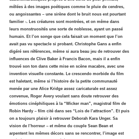
mêlées à des images poétiques comme le pluie de cendres,
ou angoissantes – une sirène dont le bruit nous est pourtant
familier -. Les créatures sont montrées, et on même dans
leurs monstruosités une sorte de noblesse, ayant un passé
humain. Et l’on songe que cela faisait un moment que l’on
avait pas vu spectacle si probant. Christophe Gans a enfin
digéré ses références, même si aura beau jeu de retrouver des
influences de Clive Baker à Francis Bacon, mais il a enfin
trouvé son ton dans cette mise en scène macabre, avec une
invention visuelle constante. Le crescendo morbide du film
est haletant, même si l’histoire de la petite communauté
menée par une Alice Kridge assez caricaturale est assez
convenue, Roger Avery voulant sans doute retrouver des
émotions cinéphiliques à la “Wicker man”, magistral film de
Robin Hardy – film cité dans ses “Lois de l’attraction”. Et puis
on a toujours plaisir à retrouver Deborah Kara Unger. Sa
vision de l’horreur – et même du couple Sean Bean et
arpentent les mêmes décors sans se rencontrer, l’image est