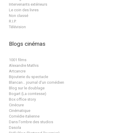
Intervenants extérieurs
Le coin des livres
Non classé
R.I.P.
Télévision
Blogs cinémas
1001 films
Alexandre Mathis
Artcancre
Bijouterie du spectacle
Blancan… journal d'un comédien
Blog sur le doublage
Bogart (La comtesse)
Box office story
Cinécure
Cinématique
Comédie italienne
Dans l'ombre des studios
Dasola