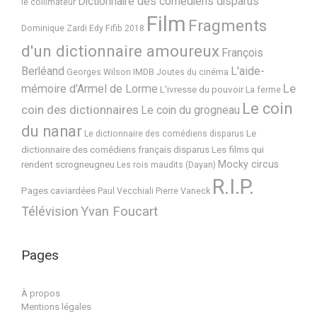
Dictionnaire des comédiens disparus
le collimateur
Film
Fragments
Dominique Zardi
Edy
Fifib 2018
d'un dictionnaire amoureux
François
Berléand
L'aide-
Georges Wilson
IMDB
Joutes du cinéma
Le
mémoire d'Armel de Lorme
L'ivresse du pouvoir
La ferme
Le coin
coin des dictionnaires
Le coin du grogneau
du nanar
Le
Le dictionnaire des comédiens disparus
dictionnaire des comédiens français disparus
Les films qui
Mocky circus
rendent scrogneugneu
Les rois maudits (Dayan)
R.I.P.
Pages caviardées
Paul Vecchiali
Pierre Vaneck
Télévision
Yvan Foucart
Pages
À propos
Mentions légales