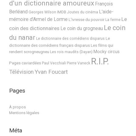
d'un dictionnaire amoureux
François
Berléand
L'aide-
Georges Wilson
IMDB
Joutes du cinéma
Le
mémoire d'Armel de Lorme
L'ivresse du pouvoir
La ferme
Le coin
coin des dictionnaires
Le coin du grogneau
du nanar
Le
Le dictionnaire des comédiens disparus
dictionnaire des comédiens français disparus
Les films qui
Mocky circus
rendent scrogneugneu
Les rois maudits (Dayan)
R.I.P.
Pages caviardées
Paul Vecchiali
Pierre Vaneck
Télévision
Yvan Foucart
Pages
À propos
Mentions légales
Méta