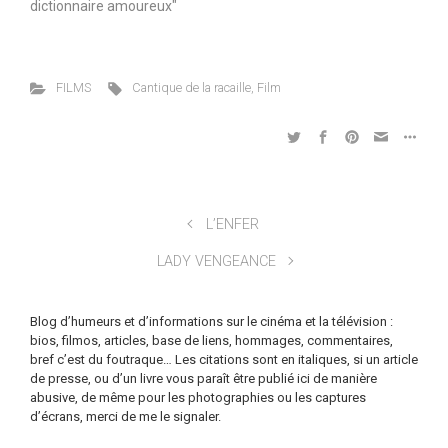
dictionnaire amoureux"
FILMS
Cantique de la racaille
,
Film
L’ENFER
LADY VENGEANCE
Blog d’humeurs et d’informations sur le cinéma et la télévision :
bios, filmos, articles, base de liens, hommages, commentaires,
bref c’est du foutraque… Les citations sont en italiques, si un article
de presse, ou d’un livre vous paraît être publié ici de manière
abusive, de même pour les photographies ou les captures
d’écrans, merci de me le signaler.