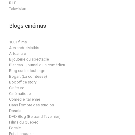
R.I.P.
Télévision
Blogs cinémas
1001 films
Alexandre Mathis
Artcancre
Bijouterie du spectacle
Blancan… journal d'un comédien
Blog sur le doublage
Bogart (La comtesse)
Box office story
Cinécure
Cinématique
Comédie italienne
Dans l'ombre des studios
Dasola
DVD Blog (Bertrand Tavernier)
Films du Québec
Focale
Fritz Langueur