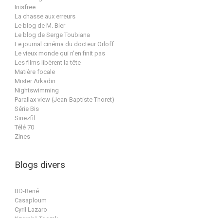
Inisfree
La chasse aux erreurs
Le blog de M. Bier
Le blog de Serge Toubiana
Le journal cinéma du docteur Orloff
Le vieux monde qui n'en finit pas
Les films libèrent la tête
Matière focale
Mister Arkadin
Nightswimming
Parallax view (Jean-Baptiste Thoret)
Série Bis
Sinezfil
Télé 70
Zines
Blogs divers
BD-René
Casaploum
Cyril Lazaro