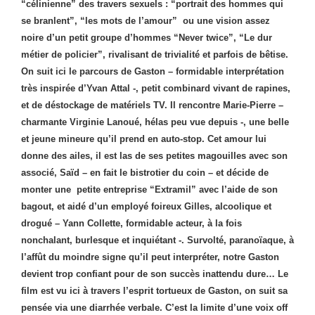
“célinienne” des travers sexuels : “portrait des hommes qui
se branlent”, “les mots de l’amour” ou une vision assez
noire d’un petit groupe d’hommes “Never twice”, “Le dur
métier de policier”, rivalisant de trivialité et parfois de bêtise.
On suit ici le parcours de Gaston – formidable interprétation
très inspirée d’Yvan Attal -, petit combinard vivant de rapines,
et de déstockage de matériels TV. Il rencontre Marie-Pierre –
charmante Virginie Lanoué, hélas peu vue depuis -, une belle
et jeune mineure qu’il prend en auto-stop. Cet amour lui
donne des ailes, il est las de ses petites magouilles avec son
associé, Saïd – en fait le bistrotier du coin – et décide de
monter une petite entreprise “Extramil” avec l’aide de son
bagout, et aidé d’un employé foireux Gilles, alcoolique et
drogué – Yann Collette, formidable acteur, à la fois
nonchalant, burlesque et inquiétant -. Survolté, paranoïaque, à
l’affût du moindre signe qu’il peut interpréter, notre Gaston
devient trop confiant pour de son succès inattendu dure… Le
film est vu ici à travers l’esprit tortueux de Gaston, on suit sa
pensée via une diarrhée verbale. C’est la limite d’une voix off