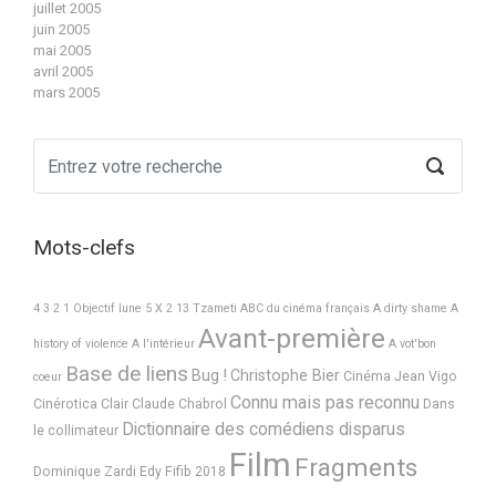
juillet 2005
juin 2005
mai 2005
avril 2005
mars 2005
Mots-clefs
4 3 2 1 Objectif lune
5 X 2
13 Tzameti
ABC du cinéma français
A dirty shame
A
Avant-première
history of violence
A l'intérieur
A vot'bon
Base de liens
Bug !
Christophe Bier
Cinéma Jean Vigo
coeur
Connu mais pas reconnu
Cinérotica
Clair
Claude Chabrol
Dans
Dictionnaire des comédiens disparus
le collimateur
Film
Fragments
Dominique Zardi
Edy
Fifib 2018