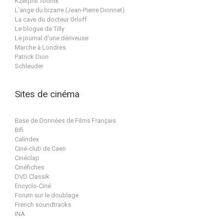
Kzerphii Toomk
L'ange du bizarre (Jean-Pierre Dionnet)
La cave du docteur Orloff
Le blogue de Tilly
Le journal d'une dériveuse
Marche à Londres
Patrick Dion
Schleuder
Sites de cinéma
Base de Données de Films Français
Bifi
Calindex
Ciné-club de Caen
Cinéclap
Cinéfiches
DVD Classik
Encyclo-Ciné
Forum sur le doublage
French soundtracks
INA