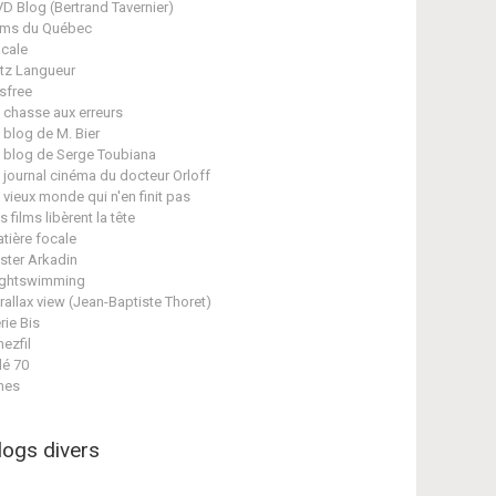
D Blog (Bertrand Tavernier)
lms du Québec
cale
itz Langueur
isfree
 chasse aux erreurs
 blog de M. Bier
 blog de Serge Toubiana
 journal cinéma du docteur Orloff
 vieux monde qui n'en finit pas
s films libèrent la tête
tière focale
ster Arkadin
ghtswimming
rallax view (Jean-Baptiste Thoret)
rie Bis
nezfil
lé 70
nes
logs divers