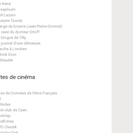
D-René
asaploum
ril Lazaro
erphii Toomk
ange du bizarre (Jean-Pierre Dionnet)
 cave du docteur Orloff
 blogue de Tilly
 journal d'une dériveuse
rche à Londres
trick Dion
hleuder
ites de cinéma
se de Données de Films Français
i
lindex
né-club de Caen
néclap
néfiches
D Classik
cyclo-Ciné