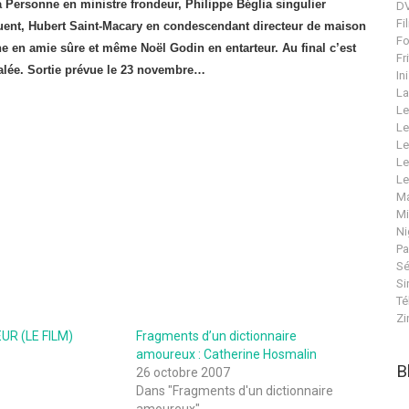
a Personne en ministre frondeur, Philippe Béglia singulier
DV
Fi
quent, Hubert Saint-Macary en condescendant directeur de maison
Fo
ne en amie sûre et même Noël Godin en entarteur. Au final c’est
Fr
alée. Sortie prévue le 23 novembre…
In
La
Le
Le
Le
Le
Le
Ma
Mi
Ni
Pa
Sé
Si
Té
Zi
UR (LE FILM)
Fragments d’un dictionnaire
amoureux : Catherine Hosmalin
B
26 octobre 2007
Dans "Fragments d'un dictionnaire