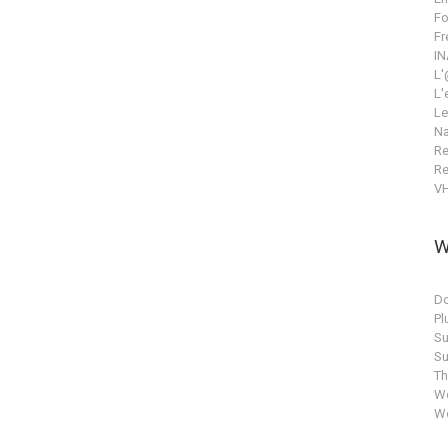
Fo
Fr
IN
L'
L'
Le
Na
Re
Re
V
W
Do
Pl
Su
Su
T
Wo
Wo