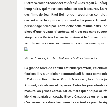
Pierre Vernier circonspect et décalé – les reçoit à l’aér
imaginaire, qui meurt des suites de ses blessures. La 
des films de Jean-Paul Belmondo – a ourdi un complot p
devient ainsi le « prince qu’on sort ». Le prince Arnaud 
personnage principal, narre donc cette femme dans l’omb
pièce d’une royauté d’opérette, si n’est pas sans évoque
singulier de Valérie Lemercier, même si le film est moin
semble ne pas avoir suffisamment confiance aux spectat
Michel Aumont, Lambert Wilson et Valérie Lemercier
La grande force de ce film est l’interprétation, l’alch
fourbes, il y a un plaisir communicatif à leurs composit
– Catherine Hosmalin et Patrick Massieu -, lors d’une j
Aumont, calculateur et dépassé. Outre les précédents ci
mesure, en prince écrasé par sa mère qui finit par se ré
Melki est parfait en coach, Gisèle Casadesus en reine
c’est assez rare dans les comédies actuelles pour le sig