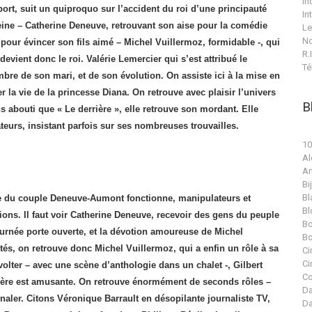
In
oport, suit un quiproquo sur l’accident du roi d’une principauté
In
reine – Catherine Deneuve, retrouvant son aise pour la comédie
Le
No
our évincer son fils aimé – Michel Vuillermoz, formidable -, qui
R.I
devient donc le roi. Valérie Lemercier qui s’est attribué le
Té
re de son mari, et de son évolution. On assiste ici à la mise en
r la vie de la princesse Diana. On retrouve avec plaisir l’univers
B
s abouti que « Le derrière », elle retrouve son mordant. Elle
eurs, insistant parfois sur ses nombreuses trouvailles.
10
Al
Ar
Bi
Bl
imie du couple Deneuve-Aumont fonctionne, manipulateurs et
Bl
ions. Il faut voir Catherine Deneuve, recevoir des gens du peuple
Bo
ournée porte ouverte, et la dévotion amoureuse de Michel
Bo
tés, on retrouve donc Michel Vuillermoz, qui a enfin un rôle à sa
Ci
Ci
volter – avec une scène d’anthologie dans un chalet -, Gilbert
Co
-mère est amusante. On retrouve énormément de seconds rôles –
Da
naler. Citons Véronique Barrault en désopilante journaliste TV,
Da