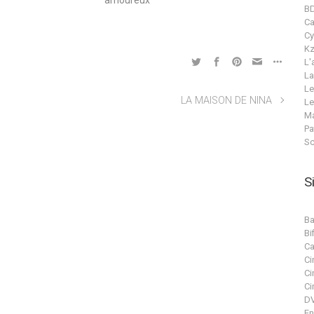
amoureux"
B
C
Cy
Kz
L'
La
Le
LA MAISON DE NINA
Le
Ma
Pa
Sc
S
Ba
Bif
Ca
Ci
Ci
Ci
DV
En