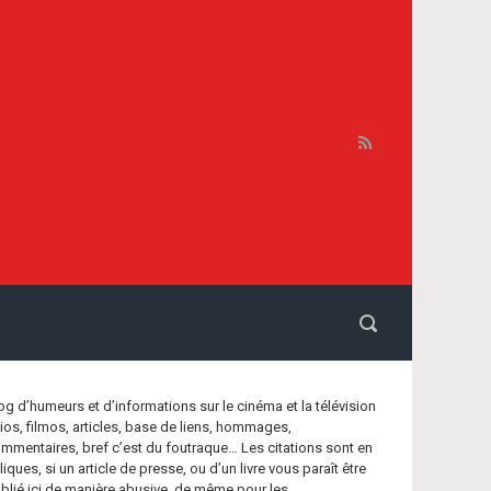
og d’humeurs et d’informations sur le cinéma et la télévision
bios, filmos, articles, base de liens, hommages,
mmentaires, bref c’est du foutraque… Les citations sont en
aliques, si un article de presse, ou d’un livre vous paraît être
blié ici de manière abusive, de même pour les