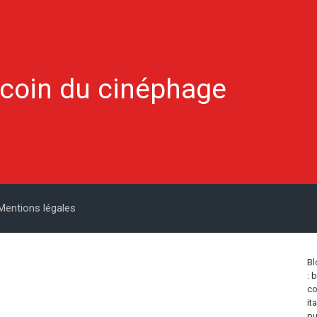
 coin du cinéphage
Mentions légales
Bl
: 
co
it
pu