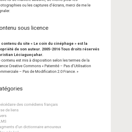
otographies ou les captures d’écrans, merci de me le
gnaler.
ontenu sous licence
 contenu du site « Le coin du cinéphage » est la
opriété de son auteur. 2005-2016 Tous droits réservés
ristian Léciagueçahar.
 contenu est mis à disposition selon les termes de la
cence Creative Commons « Paternité – Pas d’Utilisation
mmerciale – Pas de Modification 2.0 France. »
atégories
écédaire des comédiens français
se de liens
vers
ILMS
agments d'un dictionnaire amoureux