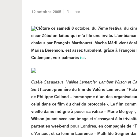
12 octobre 2005
Ecrit par
Clôture ce samedi 8 octobre, du 7ème festival du ci
sieur Zébulon faitou qui m’a filé une invite. L’ambiance
chaleur par François Marthouret. Macha Méril vient égal
Marisa Berenson, est assez turbulent, grâce à Françoi
,
Cottençon
voir palmarès
ici
.
Gisèle Casadesus, Valérie Lemercier, Lambert Wilson et C
Suit l’avant-première du film de Valérie Lemercier “Pal
de Philippe Galland – homonyme d’un des organisateurs 
celui dans ce film du chef du protocole -. Le film comm
vieille dame indigne à poser sa valise – Marie Mergey -
Wilson jouant avec son image et s’essayant à la trivialit
partent en week-end pour Londres, en compagnie de “Ti
d’Arnaud, et sa femme Laurence – Mathilde Seigner dans