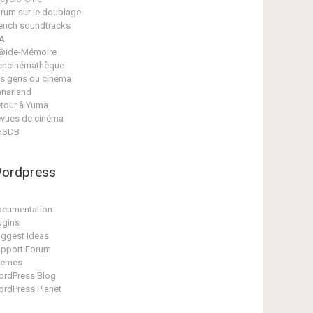
rum sur le doublage
ench soundtracks
A
@ide-Mémoire
encinémathèque
s gens du cinéma
narland
tour à Yuma
vues de cinéma
HSDB
ordpress
cumentation
ugins
ggest Ideas
pport Forum
hemes
rdPress Blog
rdPress Planet