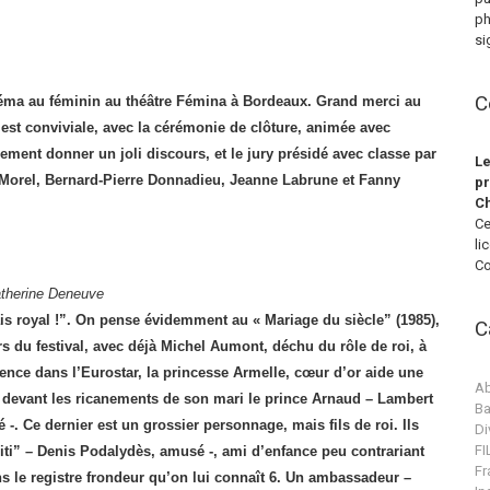
ph
si
C
néma au féminin au théâtre Fémina à Bordeaux. Grand merci au
 est conviviale, avec la cérémonie de clôture, animée avec
ement donner un joli discours, et le jury présidé avec classe par
Le
s Morel, Bernard-Pierre Donnadieu, Jeanne Labrune et Fanny
pr
Ch
Ce
li
Co
atherine Deneuve
ais royal !”. On pense évidemment au « Mariage du siècle” (1985),
C
du festival, avec déjà Michel Aumont, déchu du rôle de roi, à
ence dans l’Eurostar, la princesse Armelle, cœur d’or aide une
Ab
, devant les ricanements de son mari le prince Arnaud – Lambert
Ba
é -. Ce dernier est un grossier personnage, mais fils de roi. Ils
Di
F
ti” – Denis Podalydès, amusé -, ami d’enfance peu contrariant
Fr
 le registre frondeur qu’on lui connaît 6. Un ambassadeur –