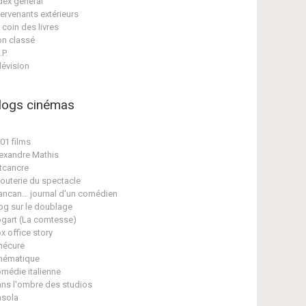
dex général
tervenants extérieurs
 coin des livres
n classé
.P.
lévision
logs cinémas
01 films
exandre Mathis
tcancre
jouterie du spectacle
ancan… journal d'un comédien
og sur le doublage
gart (La comtesse)
x office story
nécure
nématique
médie italienne
ns l'ombre des studios
sola