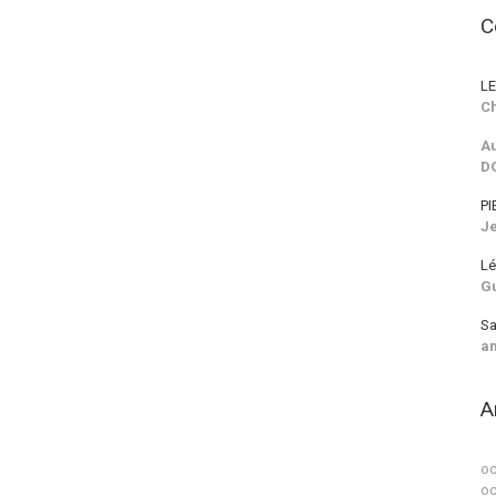
C
LE
Ch
Au
D
PI
J
Lé
G
Sa
a
A
oc
oc