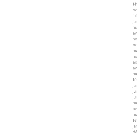
fé
oc
ju
ja
ma
av
no
oc
ma
no
ao
av
ma
fé
ja
ju
ju
ma
av
ma
fé
ja
dé