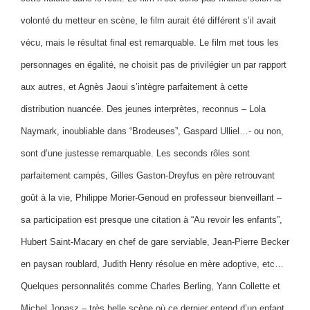
volonté du metteur en scène, le film aurait été différent s’il avait
vécu, mais le résultat final est remarquable. Le film met tous les
personnages en égalité, ne choisit pas de privilégier un par rapport
aux autres, et Agnès Jaoui s’intègre parfaitement à cette
distribution nuancée. Des jeunes interprètes, reconnus – Lola
Naymark, inoubliable dans “Brodeuses”, Gaspard Ulliel…- ou non,
sont d’une justesse remarquable. Les seconds rôles sont
parfaitement campés, Gilles Gaston-Dreyfus en père retrouvant
goût à la vie, Philippe Morier-Genoud en professeur bienveillant –
sa participation est presque une citation à “Au revoir les enfants”,
Hubert Saint-Macary en chef de gare serviable, Jean-Pierre Becker
en paysan roublard, Judith Henry résolue en mère adoptive, etc…
Quelques personnalités comme Charles Berling, Yann Collette et
Michel Jonasz – très belle scène où ce dernier entend d’un enfant