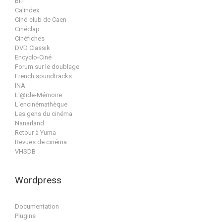
Bifi
Calindex
Ciné-club de Caen
Cinéclap
Cinéfiches
DVD Classik
Encyclo-Ciné
Forum sur le doublage
French soundtracks
INA
L'@ide-Mémoire
L'encinémathèque
Les gens du cinéma
Nanarland
Retour à Yuma
Revues de cinéma
VHSDB
Wordpress
Documentation
Plugins