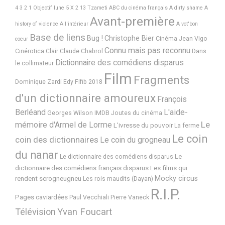
4 3 2 1 Objectif lune
5 X 2
13 Tzameti
ABC du cinéma français
A dirty shame
A
Avant-première
history of violence
A l'intérieur
A vot'bon
Base de liens
Bug !
Christophe Bier
Cinéma Jean Vigo
coeur
Connu mais pas reconnu
Cinérotica
Clair
Claude Chabrol
Dans
Dictionnaire des comédiens disparus
le collimateur
Film
Fragments
Dominique Zardi
Edy
Fifib 2018
d'un dictionnaire amoureux
François
Berléand
L'aide-
Georges Wilson
IMDB
Joutes du cinéma
Le
mémoire d'Armel de Lorme
L'ivresse du pouvoir
La ferme
Le coin
coin des dictionnaires
Le coin du grogneau
du nanar
Le
Le dictionnaire des comédiens disparus
dictionnaire des comédiens français disparus
Les films qui
Mocky circus
rendent scrogneugneu
Les rois maudits (Dayan)
R.I.P.
Pages caviardées
Paul Vecchiali
Pierre Vaneck
Télévision
Yvan Foucart