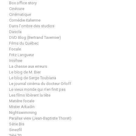
Box office story
Cinécure
Cinématique
Comédie italienne
Dans l'ombre des studios
Dasola
DVD Blog (Bertrand Tavernier)
Films du Québec
Focale
Fritz Langueur
Inisfree
La chasse aux erreurs
Le blog de M. Bier
Le blog de Serge Toubiana
Le journal cinéma du docteur Orloff
Le vieux monde qui n'en finit pas
Les films libèrent la tête
Matière focale
Mister Arkadin
Nightswimming
Parallax view (Jean-Baptiste Thoret)
Série Bis
Sinezfil
Télé 70