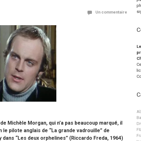
ph
si
Un commentaire
C
Le
pr
Ch
Ce
li
Co
C
Ab
Ba
 de Michèle Morgan, qui n’a pas beaucoup marqué, il
Di
F
on le pilote anglais de “La grande vadrouille” de
Fr
y dans “Les deux orphelines” (Riccardo Freda, 1964)