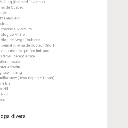
D Blog (Bertrand Tavernier)
lms du Québec
cale
itz Langueur
isfree
 chasse aux erreurs
 blog de M. Bier
 blog de Serge Toubiana
 journal cinéma du docteur Orloff
 vieux monde qui n'en finit pas
s films libèrent la tête
tière focale
ster Arkadin
ghtswimming
rallax view (Jean-Baptiste Thoret)
rie Bis
nezfil
lé 70
nes
logs divers