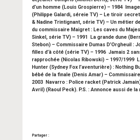
d’un homme (Louis Grospierre) – 1984 Image in
(Philippe Galardi, séreie TV) – Le tiroir secr
& Nadine Trintignant, série TV) – Un métier 
du commissaire Maigret : Les caves du Maje
Sinkel, série TV) – 1991 La grande dune (Bern
Stebon) – Commissaire Dumas D’Orgheuil : Jo
filles d’à côté (série TV) – 1996 Jamais 2 san
rapprochée (Nicolas Ribowski) – 1997/1999 L
Hunter (Sydney Fox l’aventurière) : Nothing Bu
bébé de la finale (Denis Amar) – Commissaire
2003 Navarro : Police racket (Patrick Jamain
Avril) (Raoul Peck).
P.S. :
Annonce aussi de la 
Partager :