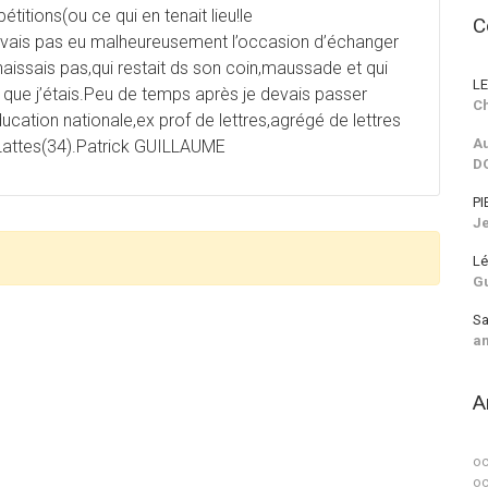
étitions(ou ce qui en tenait lieu!le
C
avais pas eu malheureusement l’occasion d’échanger
ssais pas,qui restait ds son coin,maussade et qui
LE
nu que j’étais.Peu de temps après je devais passer
Ch
ucation nationale,ex prof de lettres,agrégé de lettres
Au
Lattes(34).Patrick GUILLAUME
D
PI
J
Lé
G
Sa
a
A
oc
oc