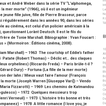
In
jeux et André Weber dans la série TV “L’alphomega,
In
e la mer morte” (1966), où il est un ingénieur
Le
No
jeune fille juive, fille de Pierre Brasseur, parce
R.I
ussi régulièrement dans les années 90, dans les séries
Té
le au cinéma, est celui d’un policier américain à la
 questionnant Lorànt Deutsch. Il est le fils du
B
-frère de Tonie Marshall.
Bibiographie :
Yvan Foucart
:
us
» (
Mormoiron : Éditions cinéma, 200
8).
10
iam Marshall) – 1963 The courtship of Eddie’s father
Al
964 Patate (Robert Thomas) – Déclic et… des claques
Ar
Bi
deux orphelines) (Riccardo Freda) – Paris brûle-t-il ?
Bl
érard Oury) – Fortuna (La fille de la mer morte)
Bl
on der lahn / Mieux vaut faire l’amour (François
Bo
a la morte (Joseph Warren [Giuseppe Vari]) – Vendo
Bo
Ci
e Maria Fizzarotti) – 1969 Les chemins de Katmandou
Ci
Negulesco) – 1972 Quelques messieurs trop
Co
enri Verneuil) – 1973 L’histoire très bonne et très
Da
Da
paneez) – 1978 A little romance (I love you, je