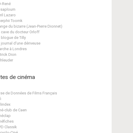
D-René
asaploum
ril Lazaro
erphii Toomk
ange du bizarre (Jean-Pierre Dionnet)
 cave du docteur Orloff
 blogue de Tilly
 journal d'une dériveuse
rche à Londres
trick Dion
hleuder
ites de cinéma
se de Données de Films Français
i
lindex
né-club de Caen
néclap
néfiches
D Classik
cyclo-Ciné