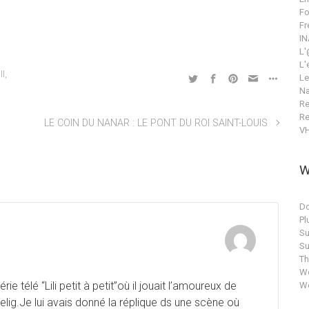
Fo
Fr
IN
L'
L'
ll
,
Le
Na
Re
Re
LE COIN DU NANAR : LE PONT DU ROI SAINT-LOUIS
V
W
Do
Pl
Su
Su
T
Wo
e télé “Lili petit à petit”où il jouait l’amoureux de
Wo
 Helig.Je lui avais donné la réplique ds une scène où