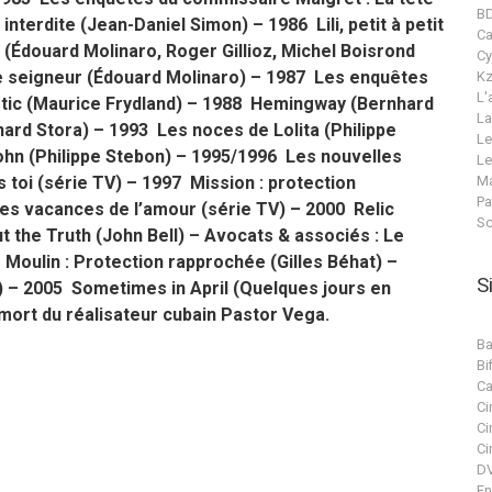
B
terdite (Jean-Daniel Simon) – 1986 Lili, petit à petit
C
et (Édouard Molinaro, Roger Gillioz, Michel Boisrond
Cy
de seigneur (Édouard Molinaro) – 1987 Les enquêtes
Kz
L'
stic (Maurice Frydland) – 1988 Hemingway (Bernhard
La
ard Stora) – 1993 Les noces de Lolita (Philippe
Le
hn (Philippe Stebon) – 1995/1996 Les nouvelles
Le
Ma
s toi (série TV) – 1997 Mission : protection
Pa
es vacances de l’amour (série TV) – 2000 Relic
Sc
t the Truth (John Bell) – Avocats & associés : Le
 Moulin : Protection rapprochée (Gilles Béhat) –
S
) – 2005 Sometimes in April (Quelques jours en
mort du réalisateur cubain Pastor Vega.
Ba
Bif
Ca
Ci
Ci
Ci
DV
En