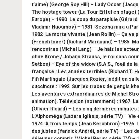
t’aime) (George Roy Hill) – Lady Oscar (Jacq
The hostage tower (La Tour Eiffel en otage) (
Europe) – 1980 Le coup du parapluie (Gérard 
Vladimir Naoumov) – 1981 Sezona mira u Pariz
1982 La morte vivante (Jean Rollin) – Ça va p
(French lover) (Richard Marquand) – 1985 Ma
rencontres (Michel Lang) – Je hais les acteu
ohne Krone / Johann Strauss, le roi sans cour
Setbon) – Eye of the widow (S.A.S., l’oeil de 
française : Les années terribles (Richard T.
Fifi Martingale (Jacques Rozier, inédit en sal
succincte : 1992 Sur les traces de gengis kh
Les aventures extraordinaires de Michel St
animation). Télévision (notamment) : 1967 La
(Olivier Ricard) – Les cinq dernières minutes
L’Alphoméga (Lazare Iglèsis, série TV) – Vie 
1974 À trois temps (Jean Kerchbron) -1976 L
des justes (Yannick Andréi, série TV) – Les 
déjeuner compris (Michel Berny, série TV) –