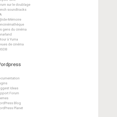
rum sur le doublage
ench soundtracks
A
@ide-Mémoire
encinémathèque
s gens du cinéma
narland
tour à Yuma
vues de cinéma
HSDB
ordpress
cumentation
ugins
ggest Ideas
pport Forum
hemes
rdPress Blog
rdPress Planet