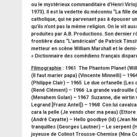
ou le mystérieux commanditaire d’Henri Virlo
1973). Il est la vedette du méconnu “La fille d
catholique, qui ne parvenant pas à épouser une 
qu’ils n’ont pas la même religion. On le vit a
produites par A.B. Productions. Son dernier rô
frontière dans “L’américain” de Patrick Timsit,
metteur en scène William Marshall et le demi
«
Dictionnaire des comédiens français dispar
Filmographie
: 1961 The Phantom Planet (Will
(Il faut marier papa) (Vincente Minnelli) – 1
(Philippe Clair) – 1965 Le due orfanelle (Les 
(René Clément) – 1966 La grande vadrouille (G
(Menahem Golan) – 1967 Suzanne, die wirtin v
Legrand [Franz Antel]) – 1968 Con lui cavalc
cara la pelle (Je vends cher ma peau) (Ettor
(André Cayatte) – Hello goodbye (Id) (Jean 
tranquilles (Georges Lautner) – Le serpent (H
joyeuse de Colinot Trousse-Chemise (Nina Com