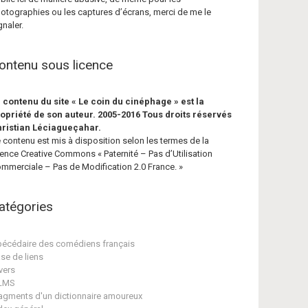
otographies ou les captures d’écrans, merci de me le
gnaler.
ontenu sous licence
 contenu du site « Le coin du cinéphage » est la
opriété de son auteur. 2005-2016 Tous droits réservés
ristian Léciagueçahar.
 contenu est mis à disposition selon les termes de la
cence Creative Commons « Paternité – Pas d’Utilisation
mmerciale – Pas de Modification 2.0 France. »
atégories
écédaire des comédiens français
se de liens
vers
ILMS
agments d'un dictionnaire amoureux