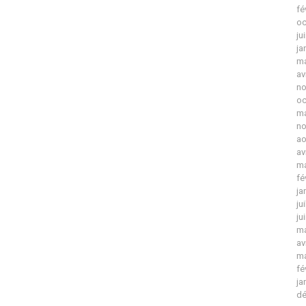
fé
oc
ju
ja
ma
av
no
oc
ma
no
ao
av
ma
fé
ja
ju
ju
ma
av
ma
fé
ja
dé