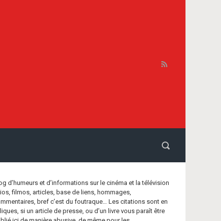
og d’humeurs et d’informations sur le cinéma et la télévision
bios, filmos, articles, base de liens, hommages,
mmentaires, bref c’est du foutraque… Les citations sont en
aliques, si un article de presse, ou d’un livre vous paraît être
blié ici de manière abusive, de même pour les