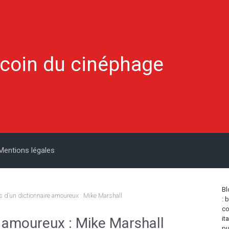
 coin du cinéphage
Mentions légales
Bl
 d’un dictionnaire amoureux : Mike Marshall
: 
co
e amoureux : Mike Marshall
it
pu