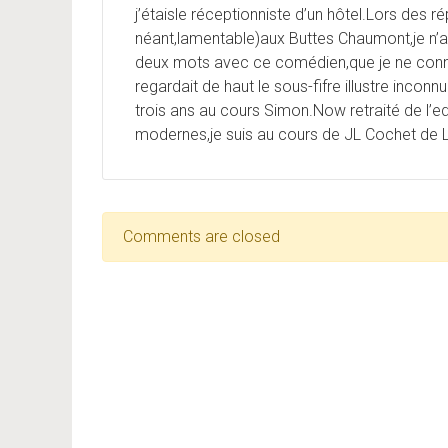
j’étaisle réceptionniste d’un hôtel.Lors des rép
néant,lamentable)aux Buttes Chaumont,je n’
deux mots avec ce comédien,que je ne connai
regardait de haut le sous-fifre illustre incon
trois ans au cours Simon.Now retraité de l’ed
modernes,je suis au cours de JL Cochet de 
Comments are closed