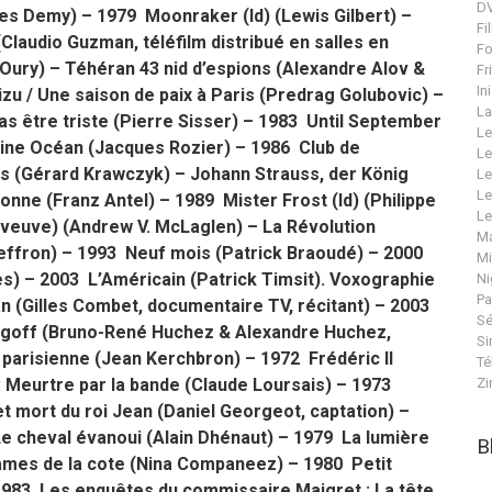
DV
ues Demy) – 1979 Moonraker (Id) (Lewis Gilbert) –
Fi
Claudio Guzman, téléfilm distribué en salles en
Fo
Oury) – Téhéran 43 nid d’espions (Alexandre Alov &
Fr
In
u / Une saison de paix à Paris (Predrag Golubovic) –
La
as être triste (Pierre Sisser) – 1983 Until September
Le
ine Océan (Jacques Rozier) – 1986 Club de
Le
rs (Gérard Krawczyk) – Johann Strauss, der König
Le
Le
onne (Franz Antel) – 1989 Mister Frost (Id) (Philippe
Le
la veuve) (Andrew V. McLaglen) – La Révolution
Ma
 Heffron) – 1993 Neuf mois (Patrick Braoudé) – 2000
Mi
les) – 2003 L’Américain (Patrick Timsit). Voxographie
Ni
Pa
an (Gilles Combet, documentaire TV, récitant) – 2003
Sé
rogoff (Bruno-René Huchez & Alexandre Huchez,
Si
 parisienne (Jean Kerchbron) – 1972 Frédéric II
Té
 : Meurtre par la bande (Claude Loursais) – 1973
Zi
et mort du roi Jean (Daniel Georgeot, captation) –
e cheval évanoui (Alain Dhénaut) – 1979 La lumière
B
dames de la cote (Nina Companeez) – 1980 Petit
 1983 Les enquêtes du commissaire Maigret : La tête