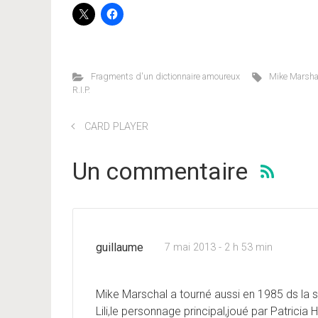
Fragments d'un dictionnaire amoureux
Mike Marsha
R.I.P.
CARD PLAYER
Un commentaire
guillaume
7 mai 2013 - 2 h 53 min
Mike Marschal a tourné aussi en 1985 ds la séri
Lili,le personnage principal,joué par Patricia