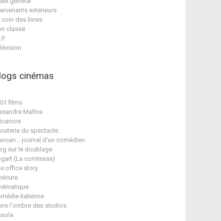
dex général
tervenants extérieurs
 coin des livres
n classé
.P.
lévision
logs cinémas
01 films
exandre Mathis
tcancre
jouterie du spectacle
ancan… journal d'un comédien
og sur le doublage
gart (La comtesse)
x office story
nécure
nématique
médie italienne
ns l'ombre des studios
sola