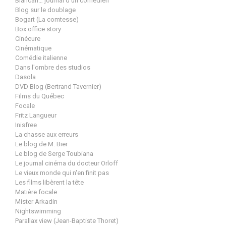
Blancan… journal d'un comédien
Blog sur le doublage
Bogart (La comtesse)
Box office story
Cinécure
Cinématique
Comédie italienne
Dans l'ombre des studios
Dasola
DVD Blog (Bertrand Tavernier)
Films du Québec
Focale
Fritz Langueur
Inisfree
La chasse aux erreurs
Le blog de M. Bier
Le blog de Serge Toubiana
Le journal cinéma du docteur Orloff
Le vieux monde qui n'en finit pas
Les films libèrent la tête
Matière focale
Mister Arkadin
Nightswimming
Parallax view (Jean-Baptiste Thoret)