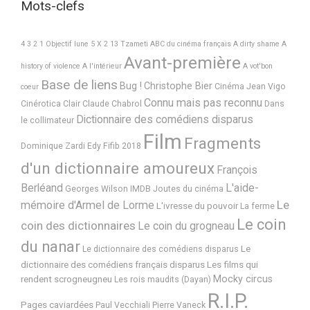
Mots-clefs
4 3 2 1 Objectif lune
5 X 2
13 Tzameti
ABC du cinéma français
A dirty shame
A
Avant-première
history of violence
A l'intérieur
A vot'bon
Base de liens
Bug !
Christophe Bier
Cinéma Jean Vigo
coeur
Connu mais pas reconnu
Cinérotica
Clair
Claude Chabrol
Dans
Dictionnaire des comédiens disparus
le collimateur
Film
Fragments
Dominique Zardi
Edy
Fifib 2018
d'un dictionnaire amoureux
François
Berléand
L'aide-
Georges Wilson
IMDB
Joutes du cinéma
Le
mémoire d'Armel de Lorme
L'ivresse du pouvoir
La ferme
Le coin
coin des dictionnaires
Le coin du grogneau
du nanar
Le
Le dictionnaire des comédiens disparus
dictionnaire des comédiens français disparus
Les films qui
Mocky circus
rendent scrogneugneu
Les rois maudits (Dayan)
R.I.P.
Pages caviardées
Paul Vecchiali
Pierre Vaneck