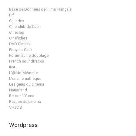
Base de Données de Films Français
Bifi
Calindex
Ciné-club de Caen
Cinéclap
Cinéfiches
DVD Classik
Encyclo-Ciné
Forum sur le doublage
French soundtracks
INA
L'@ide-Mémoire
L'encinémathèque
Les gens du cinéma
Nanarland
Retour à Yuma
Revues de cinéma
VHSDB
Wordpress