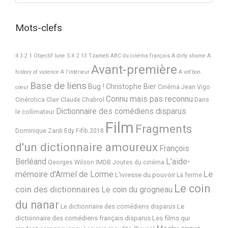
Mots-clefs
4 3 2 1 Objectif lune
5 X 2
13 Tzameti
ABC du cinéma français
A dirty shame
A
Avant-première
history of violence
A l'intérieur
A vot'bon
Base de liens
Bug !
Christophe Bier
Cinéma Jean Vigo
coeur
Connu mais pas reconnu
Cinérotica
Clair
Claude Chabrol
Dans
Dictionnaire des comédiens disparus
le collimateur
Film
Fragments
Dominique Zardi
Edy
Fifib 2018
d'un dictionnaire amoureux
François
Berléand
L'aide-
Georges Wilson
IMDB
Joutes du cinéma
Le
mémoire d'Armel de Lorme
L'ivresse du pouvoir
La ferme
Le coin
coin des dictionnaires
Le coin du grogneau
du nanar
Le
Le dictionnaire des comédiens disparus
dictionnaire des comédiens français disparus
Les films qui