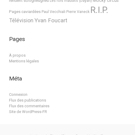
Mocky circus
rendent scrogneugneu
Les rois maudits (Dayan)
R.I.P.
Pages caviardées
Paul Vecchiali
Pierre Vaneck
Télévision
Yvan Foucart
Pages
À propos
Mentions légales
Méta
Connexion
Flux des publications
Flux des commentaires
Site de WordPress-FR