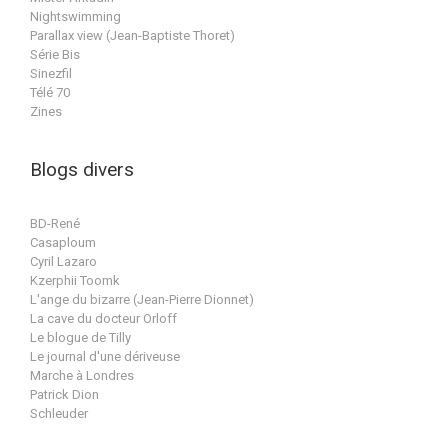
Nightswimming
Parallax view (Jean-Baptiste Thoret)
Série Bis
Sinezfil
Télé 70
Zines
Blogs divers
BD-René
Casaploum
Cyril Lazaro
Kzerphii Toomk
L'ange du bizarre (Jean-Pierre Dionnet)
La cave du docteur Orloff
Le blogue de Tilly
Le journal d'une dériveuse
Marche à Londres
Patrick Dion
Schleuder