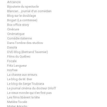
Artcancre
Bijouterie du spectacle
Blancan… journal d'un comédien
Blog sur le doublage
Bogart (La comtesse)
Box office story
Cinécure
Cinématique
Comédie italienne
Dans l'ombre des studios
Dasola
DVD Blog (Bertrand Tavernier)
Films du Québec
Focale
Fritz Langueur
Inisfree
La chasse aux erreurs
Le blog de M. Bier
Le blog de Serge Toubiana
Le journal cinéma du docteur Orloff
Le vieux monde qui n'en finit pas
Les films libèrent la tête
Matière focale
Mister Arkadin