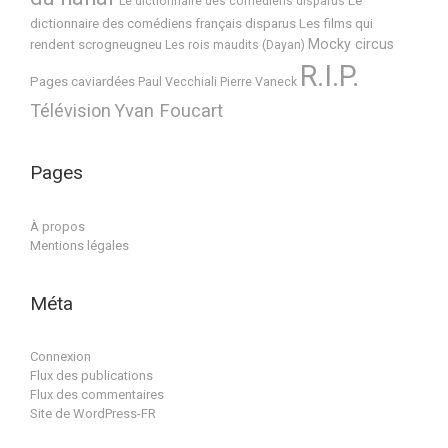
Le
Le dictionnaire des comédiens disparus
dictionnaire des comédiens français disparus
Les films qui
Mocky circus
rendent scrogneugneu
Les rois maudits (Dayan)
R.I.P.
Pages caviardées
Paul Vecchiali
Pierre Vaneck
Télévision
Yvan Foucart
Pages
À propos
Mentions légales
Méta
Connexion
Flux des publications
Flux des commentaires
Site de WordPress-FR