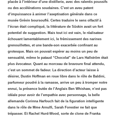
placée à l’intérieur d’une distillerie, avec des ralentis poussifs
ou des accélérations soudaines. C’est un aveu patent
d’impuissance à animer l’aseptisation générale dans ce
musée Grévin boursouflé. Certes traduire le sens olfactif à
l’écran était compliqué, la littérature de Süskin avait un fort
potentiel de suggestion. Mais tout ici est vain, le réalisateur
échouant lamentablement ici, le frémissement des narines
grenouillettes, et une bande-son exacerbée confinant au
grotesque. Mais on pouvait espérer au moins un peu de
sensualité, même le pataud “Chocolat” de Lars Hallström était
plus évocateur. Quant au morceau de bravoure final attendu,
c’est un sommet de fadeur. La direction d’acteur laisse à
désirer, Dustin Hoffman en roue libre dans le rôle de Baldini,
parfumeur poudré à la ramasse, arrive un peu à tromper notre
ennui, la présence butée de l’Anglais Ben Whishaw, n’est pas
idéale pour avoir de l’empathie avec personnage, la belle
allemande Corinna Harfouch fait de la figuration intelligente
dans le rôle de Mme Arnulfi, Sarah Forestier ne fait que
trépasser. Et Rachel Hurd-Wood, sorte de clone de Franka