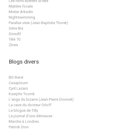
Les films libèrent la tête
Matière focale
Mister Arkadin
Nightswimming
Parallax view (Jean-Baptiste Thoret)
Série Bis
Sinezfil
Télé 70
Zines
Blogs divers
BD-René
Casaploum
Cyril Lazaro
Kzerphii Toomk
L'ange du bizarre (Jean-Pierre Dionnet)
La cave du docteur Orloff
Le blogue de Tilly
Le journal d'une dériveuse
Marche à Londres
Patrick Dion