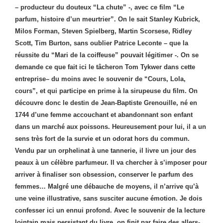
– producteur du douteux “La chute” -, avec ce film “Le
parfum, histoire d’un meurtrier”. On le sait Stanley Kubrick,
Milos Forman, Steven Spielberg, Martin Scorsese, Ridley
Scott, Tim Burton, sans oublier Patrice Leconte – que la
réussite du “Mari de la coiffeuse” pouvait légitimer -. On se
demande ce que fait ici le tâcheron Tom Tykwer dans cette
entreprise– du moins avec le souvenir de “Cours, Lola,
cours”, et qui participe en prime à la sirupeuse du film. On
découvre donc le destin de Jean-Baptiste Grenouille, né en
1744 d’une femme accouchant et abandonnant son enfant
dans un marché aux poissons. Heureusement pour lui, il a un
sens très fort de la survie et un odorat hors du commun.
Vendu par un orphelinat à une tannerie, il livre un jour des
peaux à un célèbre parfumeur. Il va chercher à s’imposer pour
arriver à finaliser son obsession, conserver le parfum des
femmes… Malgré une débauche de moyens, il n’arrive qu’à
une veine illustrative, sans susciter aucune émotion. Je dois
confesser ici un ennui profond. Avec le souvenir de la lecture
lointain mais persistant du livre, on finit par faire des allers-