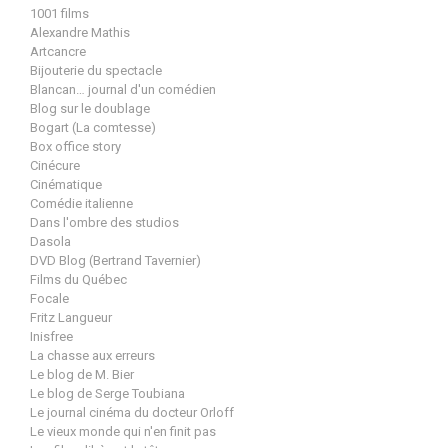
1001 films
Alexandre Mathis
Artcancre
Bijouterie du spectacle
Blancan… journal d'un comédien
Blog sur le doublage
Bogart (La comtesse)
Box office story
Cinécure
Cinématique
Comédie italienne
Dans l'ombre des studios
Dasola
DVD Blog (Bertrand Tavernier)
Films du Québec
Focale
Fritz Langueur
Inisfree
La chasse aux erreurs
Le blog de M. Bier
Le blog de Serge Toubiana
Le journal cinéma du docteur Orloff
Le vieux monde qui n'en finit pas