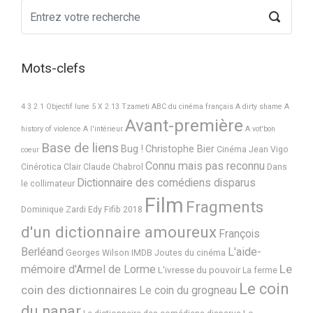
Mots-clefs
4 3 2 1 Objectif lune
5 X 2
13 Tzameti
ABC du cinéma français
A dirty shame
A
Avant-première
history of violence
A l'intérieur
A vot'bon
Base de liens
Bug !
Christophe Bier
Cinéma Jean Vigo
coeur
Connu mais pas reconnu
Cinérotica
Clair
Claude Chabrol
Dans
Dictionnaire des comédiens disparus
le collimateur
Film
Fragments
Dominique Zardi
Edy
Fifib 2018
d'un dictionnaire amoureux
François
Berléand
L'aide-
Georges Wilson
IMDB
Joutes du cinéma
Le
mémoire d'Armel de Lorme
L'ivresse du pouvoir
La ferme
Le coin
coin des dictionnaires
Le coin du grogneau
du nanar