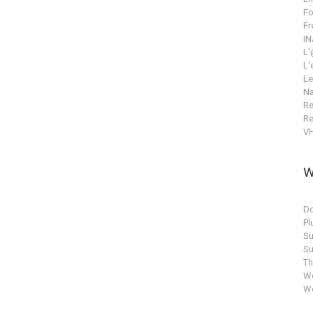
Fo
Fr
IN
L'
L'
Le
Na
Re
Re
V
W
Do
Pl
Su
Su
T
Wo
Wo