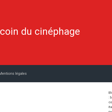
 coin du cinéphage
Mentions légales
Bl
: 
co
it
pu