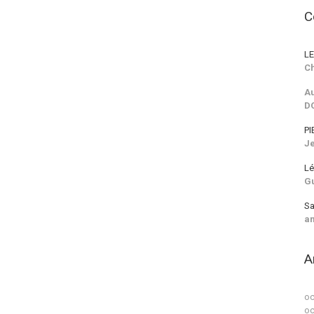
C
LE
Ch
Au
D
PI
J
Lé
G
Sa
a
A
oc
oc