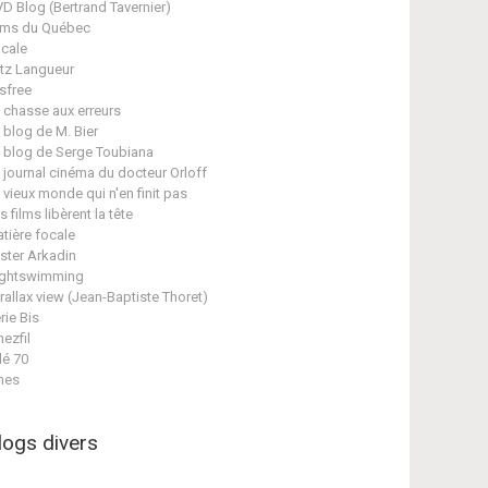
D Blog (Bertrand Tavernier)
lms du Québec
cale
itz Langueur
isfree
 chasse aux erreurs
 blog de M. Bier
 blog de Serge Toubiana
 journal cinéma du docteur Orloff
 vieux monde qui n'en finit pas
s films libèrent la tête
tière focale
ster Arkadin
ghtswimming
rallax view (Jean-Baptiste Thoret)
rie Bis
nezfil
lé 70
nes
logs divers