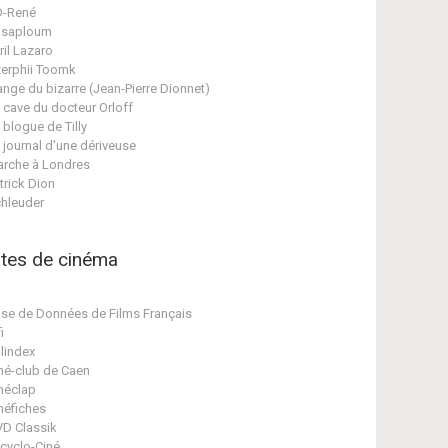
D-René
asaploum
ril Lazaro
erphii Toomk
ange du bizarre (Jean-Pierre Dionnet)
 cave du docteur Orloff
 blogue de Tilly
 journal d'une dériveuse
rche à Londres
trick Dion
hleuder
ites de cinéma
se de Données de Films Français
i
lindex
né-club de Caen
néclap
néfiches
D Classik
cyclo-Ciné