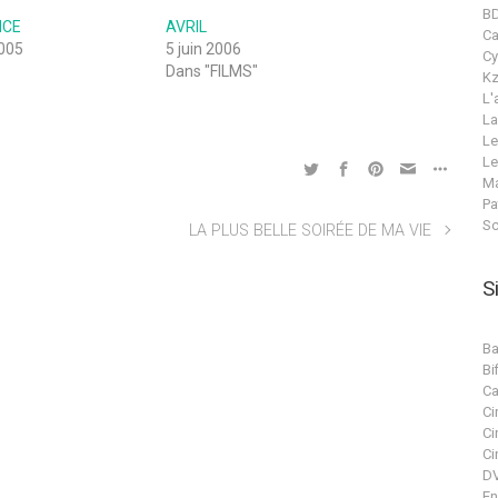
B
NCE
AVRIL
C
005
5 juin 2006
Cy
Dans "FILMS"
Kz
L'
La
Le
Le
Ma
Pa
Sc
LA PLUS BELLE SOIRÉE DE MA VIE
S
Ba
Bif
Ca
Ci
Ci
Ci
DV
En