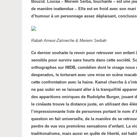
Bouzid. Louisa – Meriem Serba, touchante – est une jeun
de manière inattendue -. Elle est en froid avec son mar
d’humour à un personnage assez déplaisant, conclusion
Rabah Ameur-Zaïmeche &
Meriem Serbah
Ce dernier souhaite la revoir pour retrouver son enfant 
sensible pour survire sans heurts dans cette société. So
orthographes sur IMDB, comédien dont le visage nous est 
desperados, le torturant avec une mise en scène macabre
cette confrontation avec la haine. Kamel cherche à s’in
ne pas subir en se laissant aller à la tranquillité appare
des apparitions oniriques de Rudolphe Burger, jouant de
le cinéaste trouve la distance juste, en utilisant des élé
l’impressionnante liste de personnes portant le nom d
question en fait universelle, de la manière de se retrouv
perdre de vue vos premières sensations d’enfant. La vi
traditionalisme, mais aussi en quête de liberté, est h