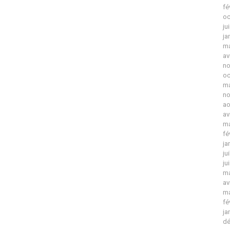
fé
oc
ju
ja
ma
av
no
oc
ma
no
ao
av
ma
fé
ja
ju
ju
ma
av
ma
fé
ja
dé