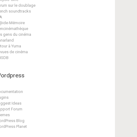
rum sur le doublage
ench soundtracks
A
@ide-Mémoire
encinémathèque
s gens du cinéma
narland
tour à Yuma
vues de cinéma
HSDB
ordpress
cumentation
ugins
ggest Ideas
pport Forum
hemes
rdPress Blog
rdPress Planet