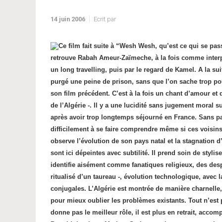
14 juin 2006
Ecrit par
Ce film fait suite à “Wesh Wesh, qu’est ce qui se pas
retrouve Rabah Ameur-Zaïmeche, à la fois comme interpr
un long travelling, puis par le regard de Kamel. A la sui
purgé une peine de prison, sans que l’on sache trop po
son film précédent. C’est à la fois un chant d’amour 
de l’Algérie -. Il y a une lucidité sans jugement moral 
après avoir trop longtemps séjourné en France. Sans par
difficilement à se faire comprendre même si ces voisins pa
observe l’évolution de son pays natal et la stagnation d’
sont ici dépeintes avec subtilité. Il prend soin de styl
identifie aisément comme fanatiques religieux, des despe
ritualisé d’un taureau -, évolution technologique, avec
conjugales. L’Algérie est montrée de manière charnelle, l
pour mieux oublier les problèmes existants.
Tout n’est
donne pas le meilleur rôle, il est plus en retrait, acco