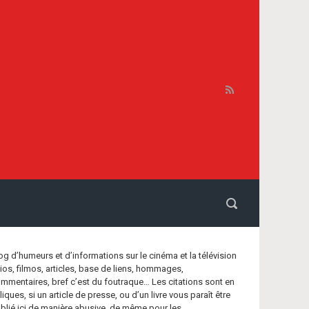
og d’humeurs et d’informations sur le cinéma et la télévision
bios, filmos, articles, base de liens, hommages,
mmentaires, bref c’est du foutraque… Les citations sont en
aliques, si un article de presse, ou d’un livre vous paraît être
blié ici de manière abusive, de même pour les