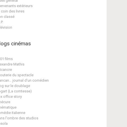
dex général
tervenants extérieurs
 coin des livres
n classé
.P.
lévision
logs cinémas
01 films
exandre Mathis
tcancre
jouterie du spectacle
ancan… journal d'un comédien
og sur le doublage
gart (La comtesse)
x office story
nécure
nématique
médie italienne
ns l'ombre des studios
sola