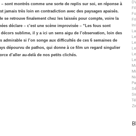
DV
s – sont montrés comme une sorte de replis sur soi, en réponse à
Fi
t jamais très loin en contradiction avec des paysages apaisés.
Fo
 se retrouve finalement chez les laissés pour compte, voire la
Fr
In
nées déclare – c’est une scène improvisée – “Les fous sont
La
 décors sublime, il y a ici un sens aigu de l’observation, loin des
Le
lus admirable si l’on songe aux difficultés de ces 6 semaines de
Le
ays dépourvu de pathos, qui donne à ce film un regard singulier
Le
Le
rce d’aller au-delà de nos petits clichés.
Le
Ma
Mi
Ni
Pa
Sé
Si
Té
Zi
B