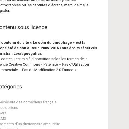
otographies ou les captures d’écrans, merci de me le
gnaler.
ontenu sous licence
 contenu du site « Le coin du cinéphage » est la
opriété de son auteur. 2005-2016 Tous droits réservés
ristian Léciagueçahar.
 contenu est mis à disposition selon les termes de la
cence Creative Commons « Paternité – Pas d’Utilisation
mmerciale – Pas de Modification 2.0 France. »
atégories
écédaire des comédiens français
se de liens
vers
ILMS
agments d'un dictionnaire amoureux