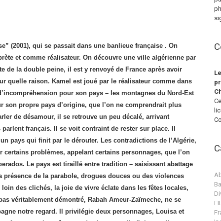
ph
si
C
se” (2001), qui se passait dans une banlieue française . On
ète et comme réalisateur. On découvre une ville algérienne par
te de la double peine, il est y renvoyé de France après avoir
Le
ur quelle raison. Kamel est joué par le réalisateur comme dans
pr
Ch
et d’incompréhension pour son pays – les montagnes du Nord-Est
Ce
sur son propre pays d’origine, que l’on ne comprendrait plus
li
ler de désamour, il se retrouve un peu décalé, arrivant
Co
rlent français. Il se voit contraint de rester sur place. Il
un pays qui finit par le dérouter. Les contradictions de l’Algérie,
C
iser certains problèmes, appelant certains personnages, que l’on
rados. Le pays est tiraillé entre tradition – saisissant abattage
Ab
 la présence de la parabole, drogues douces ou des violences
Ba
oin des clichés, la joie de vivre éclate dans les fêtes locales,
Di
 pas véritablement démontré, Rabah Ameur-Zaïmeche, ne se
F
mpagne notre regard.
Il privilégie deux personnages, Louisa et
Fr