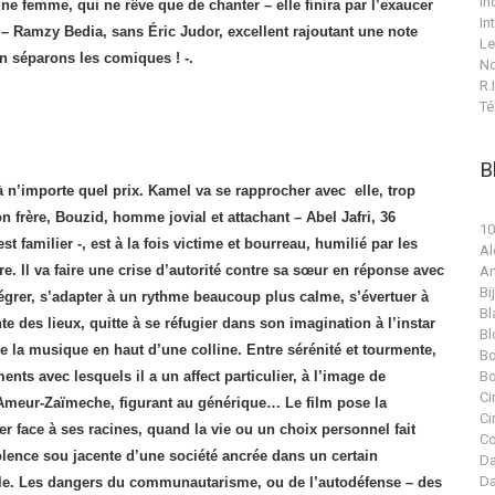
In
e femme, qui ne rêve que de chanter – elle finira par l’exaucer
In
i – Ramzy Bedia, sans Éric Judor, excellent rajoutant une note
Le
 séparons les comiques ! -.
No
R.I
Té
B
à n’importe quel prix. Kamel va se rapprocher avec elle, trop
n frère, Bouzid, homme jovial et attachant – Abel Jafri, 36
10
familier -, est à la fois victime et bourreau, humilié par les
Al
. Il va faire une crise d’autorité contre sa sœur en réponse avec
Ar
Bi
tégrer, s’adapter à un rythme beaucoup plus calme, s’évertuer à
Bl
nte des lieux, quitte à se réfugier dans son imagination à l’instar
Bl
 la musique en haut d’une colline. Entre sérénité et tourmente,
Bo
ments avec lesquels il a un affect particulier, à l’image de
Bo
Ci
’Ameur-Zaïmeche, figurant au générique… Le film pose la
Ci
er face à ses racines, quand la vie ou un choix personnel fait
Co
olence sou jacente d’une société ancrée dans un certain
Da
Da
abile. Les dangers du communautarisme, ou de l’autodéfense – des