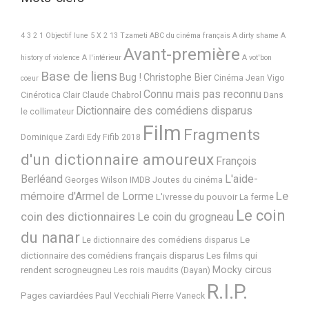
4 3 2 1 Objectif lune
5 X 2
13 Tzameti
ABC du cinéma français
A dirty shame
A
Avant-première
history of violence
A l'intérieur
A vot'bon
Base de liens
Bug !
Christophe Bier
Cinéma Jean Vigo
coeur
Connu mais pas reconnu
Cinérotica
Clair
Claude Chabrol
Dans
Dictionnaire des comédiens disparus
le collimateur
Film
Fragments
Dominique Zardi
Edy
Fifib 2018
d'un dictionnaire amoureux
François
Berléand
L'aide-
Georges Wilson
IMDB
Joutes du cinéma
Le
mémoire d'Armel de Lorme
L'ivresse du pouvoir
La ferme
Le coin
coin des dictionnaires
Le coin du grogneau
du nanar
Le
Le dictionnaire des comédiens disparus
dictionnaire des comédiens français disparus
Les films qui
Mocky circus
rendent scrogneugneu
Les rois maudits (Dayan)
R.I.P.
Pages caviardées
Paul Vecchiali
Pierre Vaneck