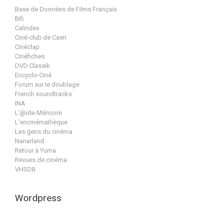
Base de Données de Films Français
Bifi
Calindex
Ciné-club de Caen
Cinéclap
Cinéfiches
DVD Classik
Encyclo-Ciné
Forum sur le doublage
French soundtracks
INA
L'@ide-Mémoire
L'encinémathèque
Les gens du cinéma
Nanarland
Retour à Yuma
Revues de cinéma
VHSDB
Wordpress