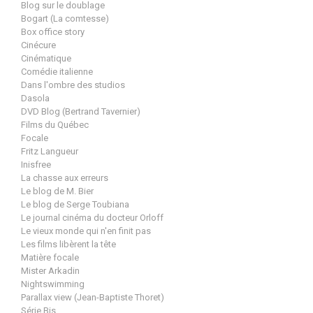
Blog sur le doublage
Bogart (La comtesse)
Box office story
Cinécure
Cinématique
Comédie italienne
Dans l'ombre des studios
Dasola
DVD Blog (Bertrand Tavernier)
Films du Québec
Focale
Fritz Langueur
Inisfree
La chasse aux erreurs
Le blog de M. Bier
Le blog de Serge Toubiana
Le journal cinéma du docteur Orloff
Le vieux monde qui n'en finit pas
Les films libèrent la tête
Matière focale
Mister Arkadin
Nightswimming
Parallax view (Jean-Baptiste Thoret)
Série Bis