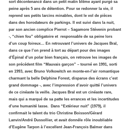
sort décontenancé dans un petit matin blême ayant purgé sa
peine après 5 ans de détention. Pour se redonner la vie, il
reprend ses petits larcins minables, dont le vol de pièces
dans des horodateurs de parkings. Il est suivi dans la nuit,
par son ancien complice Pierrot – Sagamore Stévenin probant
-, “chien fou” obligatoire et responsable de sa peine lors
d’un coup foireux… En retrouvant l’univers de Jacques Bral,
dans ce que l’on prend à tort au départ pour des images
d’Épinal d’un polar bien français, on retrouve les images de
son précédent film “Mauvais garçon” – tourné en 1991, sorti
en 1993, avec Bruno Volkowitch en monte-en-l’air romantique
charmant la belle Delphine Forest, disparue des écrans c’est
grand dommage -, avec l’impression d’avoir quitté l’univers
de ce cinéaste la veille. Jacques Bral est un cinéaste rare,
mais qui a marqué de sa patte les errances et les incertitudes
d’une humanité lasse. Dans “Extérieur nuit” (1979), il
confirmait le talent du trio Christine Boisson/Gérard
Lanvin/André Dussollier, et avait donnéle rôle inoubliable
d’Eugène Tarpon à l’excellent Jean-François Balmer dans