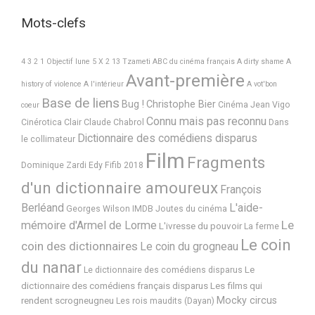
Mots-clefs
4 3 2 1 Objectif lune
5 X 2
13 Tzameti
ABC du cinéma français
A dirty shame
A
Avant-première
history of violence
A l'intérieur
A vot'bon
Base de liens
Bug !
Christophe Bier
Cinéma Jean Vigo
coeur
Connu mais pas reconnu
Cinérotica
Clair
Claude Chabrol
Dans
Dictionnaire des comédiens disparus
le collimateur
Film
Fragments
Dominique Zardi
Edy
Fifib 2018
d'un dictionnaire amoureux
François
Berléand
L'aide-
Georges Wilson
IMDB
Joutes du cinéma
Le
mémoire d'Armel de Lorme
L'ivresse du pouvoir
La ferme
Le coin
coin des dictionnaires
Le coin du grogneau
du nanar
Le
Le dictionnaire des comédiens disparus
dictionnaire des comédiens français disparus
Les films qui
Mocky circus
rendent scrogneugneu
Les rois maudits (Dayan)