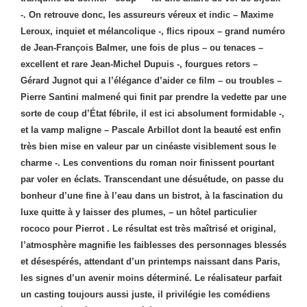
-. On retrouve donc, les assureurs véreux et indic – Maxime
Leroux, inquiet et mélancolique -, flics ripoux – grand numéro
de Jean-François Balmer, une fois de plus – ou tenaces –
excellent et rare Jean-Michel Dupuis -, fourgues retors –
Gérard Jugnot qui a l’élégance d’aider ce film – ou troubles –
Pierre Santini malmené qui finit par prendre la vedette par une
sorte de coup d’État fébrile, il est ici absolument formidable -,
et la vamp maligne – Pascale Arbillot dont la beauté est enfin
très bien mise en valeur par un cinéaste visiblement sous le
charme -. Les conventions du roman noir finissent pourtant
par voler en éclats. Transcendant une désuétude, on passe du
bonheur d’une fine à l’eau dans un bistrot, à la fascination du
luxe quitte à y laisser des plumes, – un hôtel particulier
rococo pour Pierrot . Le résultat est très maîtrisé et original,
l’atmosphère magnifie les faiblesses des personnages blessés
et désespérés, attendant d’un printemps naissant dans Paris,
les signes d’un avenir moins déterminé. Le réalisateur parfait
un casting toujours aussi juste, il privilégie les comédiens