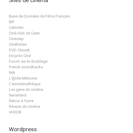
Sites de cinéma
Base de Données de Films Français
Bifi
Calindex
Ciné-club de Caen
Cinéclap
Cinéfiches
DVD Classik
Encyclo-Ciné
Forum sur le doublage
French soundtracks
INA
L'@ide-Mémoire
L'encinémathèque
Les gens du cinéma
Nanarland
Retour à Yuma
Revues de cinéma
VHSDB
Wordpress