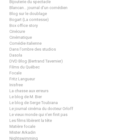
Bijouterie du spectacle
Blancan… journal d'un comédien
Blog sur le doublage
Bogart (La comtesse)
Box office story
Cinécure
Cinématique
Comédie italienne
Dans l'ombre des studios
Dasola
DVD Blog (Bertrand Tavernier)
Films du Québec
Focale
Fritz Langueur
Inisfree
La chasse aux erreurs
Le blog de M. Bier
Le blog de Serge Toubiana
Le journal cinéma du docteur Orloff
Le vieux monde qui n'en finit pas
Les films libèrent la tête
Matière focale
Mister Arkadin
Nightswimming