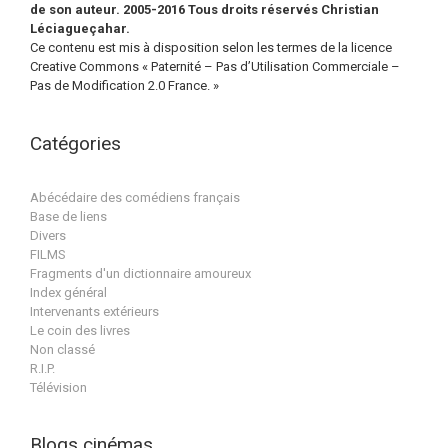
de son auteur. 2005-2016 Tous droits réservés Christian
Léciagueçahar.
Ce contenu est mis à disposition selon les termes de la licence
Creative Commons « Paternité – Pas d’Utilisation Commerciale –
Pas de Modification 2.0 France. »
Catégories
Abécédaire des comédiens français
Base de liens
Divers
FILMS
Fragments d'un dictionnaire amoureux
Index général
Intervenants extérieurs
Le coin des livres
Non classé
R.I.P.
Télévision
Blogs cinémas