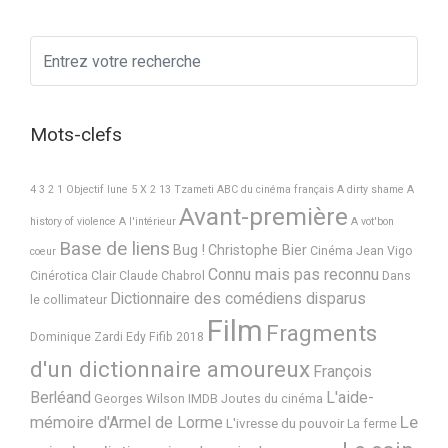
Mots-clefs
4 3 2 1 Objectif lune
5 X 2
13 Tzameti
ABC du cinéma français
A dirty shame
A
Avant-première
history of violence
A l'intérieur
A vot'bon
Base de liens
Bug !
Christophe Bier
Cinéma Jean Vigo
coeur
Connu mais pas reconnu
Cinérotica
Clair
Claude Chabrol
Dans
Dictionnaire des comédiens disparus
le collimateur
Film
Fragments
Dominique Zardi
Edy
Fifib 2018
d'un dictionnaire amoureux
François
Berléand
L'aide-
Georges Wilson
IMDB
Joutes du cinéma
Le
mémoire d'Armel de Lorme
L'ivresse du pouvoir
La ferme