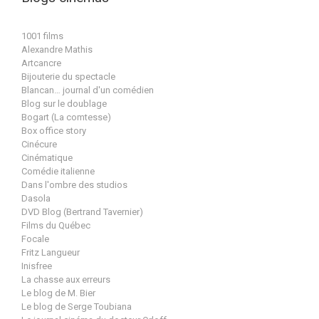
1001 films
Alexandre Mathis
Artcancre
Bijouterie du spectacle
Blancan… journal d'un comédien
Blog sur le doublage
Bogart (La comtesse)
Box office story
Cinécure
Cinématique
Comédie italienne
Dans l'ombre des studios
Dasola
DVD Blog (Bertrand Tavernier)
Films du Québec
Focale
Fritz Langueur
Inisfree
La chasse aux erreurs
Le blog de M. Bier
Le blog de Serge Toubiana