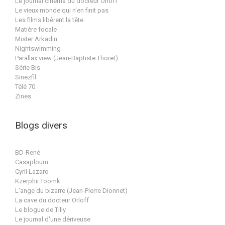
Le journal cinéma du docteur Orloff
Le vieux monde qui n'en finit pas
Les films libèrent la tête
Matière focale
Mister Arkadin
Nightswimming
Parallax view (Jean-Baptiste Thoret)
Série Bis
Sinezfil
Télé 70
Zines
Blogs divers
BD-René
Casaploum
Cyril Lazaro
Kzerphii Toomk
L'ange du bizarre (Jean-Pierre Dionnet)
La cave du docteur Orloff
Le blogue de Tilly
Le journal d'une dériveuse