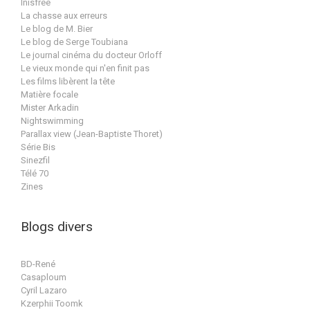
Inisfree
La chasse aux erreurs
Le blog de M. Bier
Le blog de Serge Toubiana
Le journal cinéma du docteur Orloff
Le vieux monde qui n'en finit pas
Les films libèrent la tête
Matière focale
Mister Arkadin
Nightswimming
Parallax view (Jean-Baptiste Thoret)
Série Bis
Sinezfil
Télé 70
Zines
Blogs divers
BD-René
Casaploum
Cyril Lazaro
Kzerphii Toomk