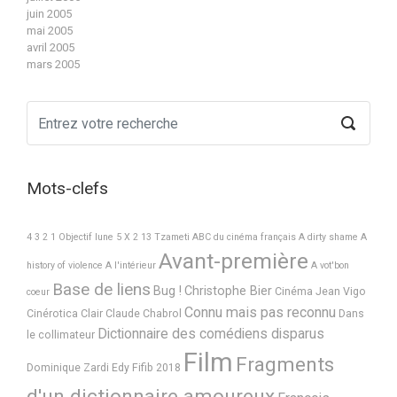
juin 2005
mai 2005
avril 2005
mars 2005
Mots-clefs
4 3 2 1 Objectif lune
5 X 2
13 Tzameti
ABC du cinéma français
A dirty shame
A
Avant-première
history of violence
A l'intérieur
A vot'bon
Base de liens
Bug !
Christophe Bier
Cinéma Jean Vigo
coeur
Connu mais pas reconnu
Cinérotica
Clair
Claude Chabrol
Dans
Dictionnaire des comédiens disparus
le collimateur
Film
Fragments
Dominique Zardi
Edy
Fifib 2018
d'un dictionnaire amoureux