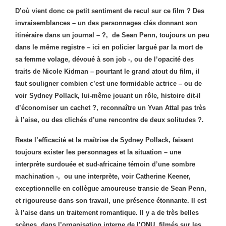
D’où vient donc ce petit sentiment de recul sur ce film ? Des
invraisemblances – un des personnages clés donnant son
itinéraire dans un journal – ?, de Sean Penn, toujours un peu
dans le même registre – ici en policier largué par la mort de
sa femme volage, dévoué à son job -, ou de l’opacité des
traits de Nicole Kidman – pourtant le grand atout du film, il
faut souligner combien c’est une formidable actrice – ou de
voir Sydney Pollack, lui-même jouant un rôle, histoire dit-il
d’économiser un cachet ?, reconnaître un Yvan Attal pas très
à l’aise, ou des clichés d’une rencontre de deux solitudes ?.
Reste l’efficacité et la maîtrise de Sydney Pollack, faisant
toujours exister les personnages et la situation – une
interprète surdouée et sud-africaine témoin d’une sombre
machination -, ou une interprète, voir Catherine Keener,
exceptionnelle en collègue amoureuse transie de Sean Penn,
et rigoureuse dans son travail, une présence étonnante. Il est
à l’aise dans un traitement romantique. Il y a de très belles
scènes, dans l’organisation interne de l’ONU, filmés sur les